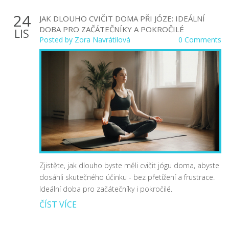
24
JAK DLOUHO CVIČIT DOMA PŘI JÓZE: IDEÁLNÍ
DOBA PRO ZAČÁTEČNÍKY A POKROČILÉ
LIS
Posted by
Zora Navrátilová
0 Comments
Zjistěte, jak dlouho byste měli cvičit jógu doma, abyste
dosáhli skutečného účinku - bez přetížení a frustrace.
Ideální doba pro začátečníky i pokročilé.
ČÍST VÍCE