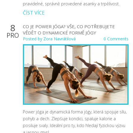
pravidelné, správně provedené asanky a trpělivost.
ČÍST VÍCE
8
CO JE POWER JÓGA? VŠE, CO POTŘEBUJETE
VĚDĚT O DYNAMICKÉ FORMĚ JÓGY
PRO
Posted by
Zora Navrátilová
0 Comments
Power jóga je dynamická forma jógy, která spojuje sílu,
pohyb a dech. Zlepšuje kondici, spaluje kalorie a
posiluje svaly. Ideální pro ty, kdo hledají fyzickou výzvu
a jasnou mysl.