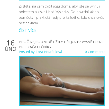
Zjistěte, na čem cvičit jógu doma, aby jste se vyhnuli
bolestem a získali lepší výsledky. Od povrchů až po
pomůcky - praktické rady pro každého, kdo chce cvičit
bez nákladů.
ČÍST VÍCE
16
PROČ NEJSOU VIDĚT ŽÍLY PŘI JÓZE? VYSVĚTLENÍ
PRO ZAČÁTEČNÍKY
ÚNO
Posted by
Zora Navrátilová
0 Comments