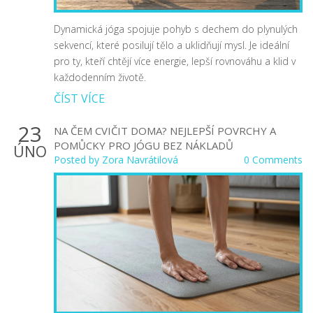
Dynamická jóga spojuje pohyb s dechem do plynulých
sekvencí, které posilují tělo a uklidňují mysl. Je ideální
pro ty, kteří chtějí více energie, lepší rovnováhu a klid v
každodenním životě.
ČÍST VÍCE
23
NA ČEM CVIČIT DOMA? NEJLEPŠÍ POVRCHY A
POMŮCKY PRO JÓGU BEZ NÁKLADŮ
ÚNO
Posted by
Zora Navrátilová
0 Comments