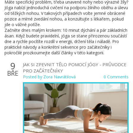
Máte specifický problém, třeba unavené nohy nebo výrazné žíly?
Jóga nabízí jednoduchá cvičení na podporu žilního oběhu a úlevu
od těžkých nohou. V takových případech volte jemné obrácené
pozice a mírné zvedání nohou, a konzultujte s lékařem, pokud
jde o vážné potíže.
Začněte dnes malým krokem: 10 minut dýchání a pár základních
ásan. Když budete pravidelní, jóga se stane přirozenou součástí
dne a rychle pocítíte rozdíl v energii, držení těla i náladě. Pro
praktické návody a konkrétní sekvence pro začátečníky i
pokročilé prozkoumejte další články v této kategorii.
9
JAK SI ZPEVNIT TĚLO POMOCÍ JÓGY - PRŮVODCE
PRO ZAČÁTEČNÍKY
BŘE
Posted by
Zora Navrátilová
0 Comments