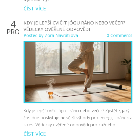
ČÍST VÍCE
4
KDY JE LEPŠÍ CVIČIT JÓGU RÁNO NEBO VEČER?
VĚDECKY OVĚŘENÉ ODPOVĚDI
PRO
Posted by
Zora Navrátilová
0 Comments
Kdy je lepší cvičit jógu - ráno nebo večer? Zjistěte, jaký
čas dne poskytuje největší výhody pro energii, spánek a
stres. Vědecky ověřené odpovědi pro každého.
ČÍST VÍCE