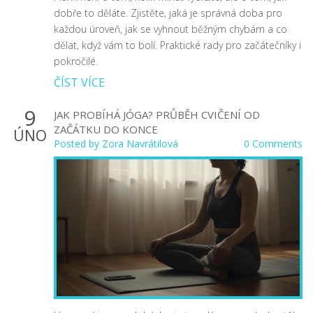
dobře to děláte. Zjistěte, jaká je správná doba pro
každou úroveň, jak se vyhnout běžným chybám a co
dělat, když vám to bolí. Praktické rady pro začátečníky i
pokročilé.
ČÍST VÍCE
9
JAK PROBÍHÁ JÓGA? PRŮBĚH CVIČENÍ OD
ZAČÁTKU DO KONCE
ÚNO
Posted by
Zora Navrátilová
0 Comments