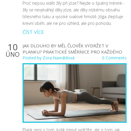
Proč nejsou vidět žíly při józe? Nejde o špatný trénink -
žíly se nevytvářejí díky józe, ale díky nízkému obsahu
tělesného tuku a vysoké svalové hmotě. Jóga zlepšuje
krevní oběh, ale ne pro vzhled, ale pro pohodu.
ČÍST VÍCE
10
JAK DLOUHO BY MĚL ČLOVĚK VYDRŽET V
PLANKU? PRAKTICKÉ SMĚRNICE PRO KAŽDÉHO
ÚNO
Posted by
Zora Navrátilová
0 Comments
Plank není o tom, kolik minut vydržíte, ale o tom, jak