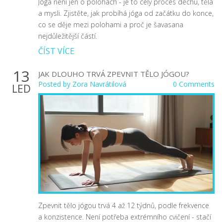
Jóga není jen o polohách - je to celý proces dechu, těla
a mysli. Zjistěte, jak probíhá jóga od začátku do konce,
co se děje mezi polohami a proč je šavasana
nejdůležitější částí.
ČÍST VÍCE
13
JAK DLOUHO TRVÁ ZPEVNIT TĚLO JÓGOU?
Posted by
Zora Navrátilová
0 Comments
LED
Zpevnit tělo jógou trvá 4 až 12 týdnů, podle frekvence
a konzistence. Není potřeba extrémního cvičení - stačí