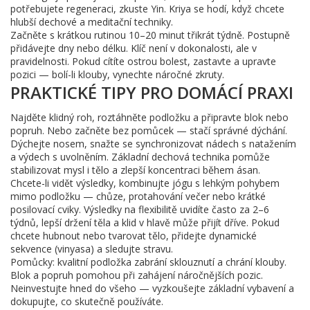
potřebujete regeneraci, zkuste Yin. Kriya se hodí, když chcete
hlubší dechové a meditační techniky.
Začněte s krátkou rutinou 10–20 minut třikrát týdně. Postupně
přidávejte dny nebo délku. Klíč není v dokonalosti, ale v
pravidelnosti. Pokud cítíte ostrou bolest, zastavte a upravte
pozici — bolí-li klouby, vynechte náročné zkruty.
PRAKTICKÉ TIPY PRO DOMÁCÍ PRAXI
Najděte klidný roh, roztáhněte podložku a připravte blok nebo
popruh. Nebo začněte bez pomůcek — stačí správné dýchání.
Dýchejte nosem, snažte se synchronizovat nádech s natažením
a výdech s uvolněním. Základní dechová technika pomůže
stabilizovat mysl i tělo a zlepší koncentraci během ásan.
Chcete-li vidět výsledky, kombinujte jógu s lehkým pohybem
mimo podložku — chůze, protahování večer nebo krátké
posilovací cviky. Výsledky na flexibilitě uvidíte často za 2–6
týdnů, lepší držení těla a klid v hlavě může přijít dříve. Pokud
chcete hubnout nebo tvarovat tělo, přidejte dynamické
sekvence (vinyasa) a sledujte stravu.
Pomůcky: kvalitní podložka zabrání sklouznutí a chrání klouby.
Blok a popruh pomohou při zahájení náročnějších pozic.
Neinvestujte hned do všeho — vyzkoušejte základní vybavení a
dokupujte, co skutečně používáte.