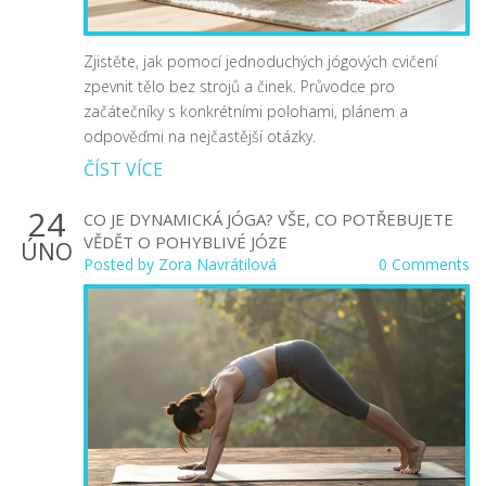
Zjistěte, jak pomocí jednoduchých jógových cvičení
zpevnit tělo bez strojů a činek. Průvodce pro
začátečníky s konkrétními polohami, plánem a
odpověďmi na nejčastější otázky.
ČÍST VÍCE
24
CO JE DYNAMICKÁ JÓGA? VŠE, CO POTŘEBUJETE
VĚDĚT O POHYBLIVÉ JÓZE
ÚNO
Posted by
Zora Navrátilová
0 Comments