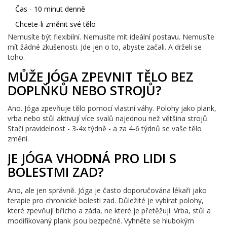
Čas - 10 minut denně
Chcete-li změnit své tělo
Nemusíte být flexibilní. Nemusíte mít ideální postavu. Nemusíte
mít žádné zkušenosti. Jde jen o to, abyste začali. A drželi se
toho.
MŮŽE JÓGA ZPEVNIT TĚLO BEZ
DOPLŇKŮ NEBO STROJŮ?
Ano. Jóga zpevňuje tělo pomocí vlastní váhy. Polohy jako plank,
vrba nebo stůl aktivují více svalů najednou než většina strojů.
Stačí pravidelnost - 3-4x týdně - a za 4-6 týdnů se vaše tělo
změní.
JE JÓGA VHODNÁ PRO LIDI S
BOLESTMI ZAD?
Ano, ale jen správně. Jóga je často doporučována lékaři jako
terapie pro chronické bolesti zad. Důležité je vybírat polohy,
které zpevňují břicho a záda, ne které je přetěžují. Vrba, stůl a
modifikovaný plank jsou bezpečné. Vyhněte se hlubokým