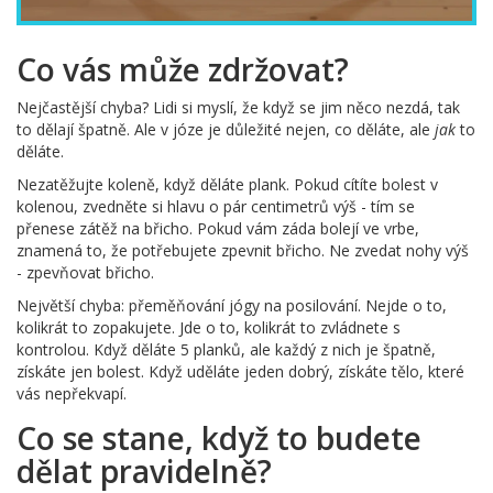
Co vás může zdržovat?
Nejčastější chyba? Lidi si myslí, že když se jim něco nezdá, tak
to dělají špatně. Ale v józe je důležité nejen, co děláte, ale
jak
to
děláte.
Nezatěžujte koleně, když děláte plank. Pokud cítíte bolest v
kolenou, zvedněte si hlavu o pár centimetrů výš - tím se
přenese zátěž na břicho. Pokud vám záda bolejí ve vrbe,
znamená to, že potřebujete zpevnit břicho. Ne zvedat nohy výš
- zpevňovat břicho.
Největší chyba: přeměňování jógy na posilování. Nejde o to,
kolikrát to zopakujete. Jde o to, kolikrát to zvládnete s
kontrolou. Když děláte 5 planků, ale každý z nich je špatně,
získáte jen bolest. Když uděláte jeden dobrý, získáte tělo, které
vás nepřekvapí.
Co se stane, když to budete
dělat pravidelně?