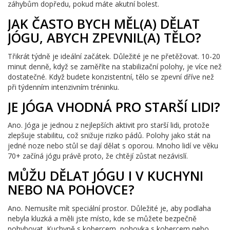
záhybům dopředu, pokud máte akutní bolest.
JAK ČASTO BYCH MĚL(A) DĚLAT
JÓGU, ABYCH ZPEVNIL(A) TĚLO?
Třikrát týdně je ideální začátek. Důležité je ne přetěžovat. 10-20
minut denně, když se zaměříte na stabilizační polohy, je více než
dostatečné. Když budete konzistentní, tělo se zpevní dříve než
při týdenním intenzivním tréninku.
JE JÓGA VHODNÁ PRO STARŠÍ LIDI?
Ano. Jóga je jednou z nejlepších aktivit pro starší lidi, protože
zlepšuje stabilitu, což snižuje riziko pádů. Polohy jako stát na
jedné noze nebo stůl se dají dělat s oporou. Mnoho lidí ve věku
70+ začíná jógu právě proto, že chtějí zůstat nezávislí.
MŮŽU DĚLAT JÓGU I V KUCHYNI
NEBO NA POHOVCE?
Ano. Nemusíte mít speciální prostor. Důležité je, aby podlaha
nebyla kluzká a měli jste místo, kde se můžete bezpečně
pohybovat. Kuchyně s kobercem, pohovka s kobercem nebo