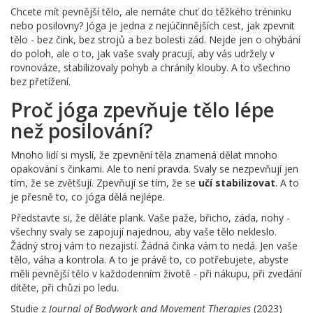
Chcete mít pevnější tělo, ale nemáte chuť do těžkého tréninku
nebo posilovny? Jóga je jedna z nejúčinnějších cest, jak zpevnit
tělo - bez čink, bez strojů a bez bolesti zád. Nejde jen o ohýbání
do poloh, ale o to, jak vaše svaly pracují, aby vás udržely v
rovnováze, stabilizovaly pohyb a chránily klouby. A to všechno
bez přetížení.
Proč jóga zpevňuje tělo lépe
než posilování?
Mnoho lidí si myslí, že zpevnění těla znamená dělat mnoho
opakování s činkami. Ale to není pravda. Svaly se nezpevňují jen
tím, že se zvětšují. Zpevňují se tím, že se
učí stabilizovat
. A to
je přesně to, co jóga dělá nejlépe.
Představte si, že děláte plank. Vaše paže, břicho, záda, nohy -
všechny svaly se zapojují najednou, aby vaše tělo nekleslo.
Žádný stroj vám to nezajistí. Žádná činka vám to nedá. Jen vaše
tělo, váha a kontrola. A to je právě to, co potřebujete, abyste
měli pevnější tělo v každodenním životě - při nákupu, při zvedání
dítěte, při chůzi po ledu.
Studie z
Journal of Bodywork and Movement Therapies
(2023)