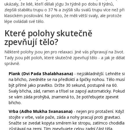
ukázaly, že lidé, kteří dělali jógu 3x týdně po dobu 8 týdnů,
zlepšili stabilitu trupu o 37 % a zvýšili sílu svalů trupu více než při
klasickém posilování. Ne proto, že měli větší svaly, ale protože
lépe ovládali své tělo.
Které polohy skutečně
zpevňují tělo?
Některé polohy jsou jen pro relaxaci. Jiné vás připravují na život.
Tady jsou pět poloh, které skutečně zpevňují tělo - a jak je dělat
správně.
Plank (Dvi Pada Shalabhasana)
- nejzákladnější. Lehněte si
na břicho, zvedněte se na předloktí a špičky nohou. Tělo musí
být přímé jako pravítko. Držte 30 sekund, postupně na 60.
Svaly břicha, zád, ramen a třísel se zapojí automaticky. Pokud
se vám záda prohýbá, znamená to, že potřebujete zpevnit
břicho.
Vrba (Adho Mukha Svanasana)
- nejen pro protažení. Když
stojíte v vrbe, vaše paže, záda a nohy pracují proti gravitaci.
Snažte se zvedat kopyta směrem ke stropu, zatímco chodidla
zůstávají na zemi. Tím zpevňujete celou zadní část těla.