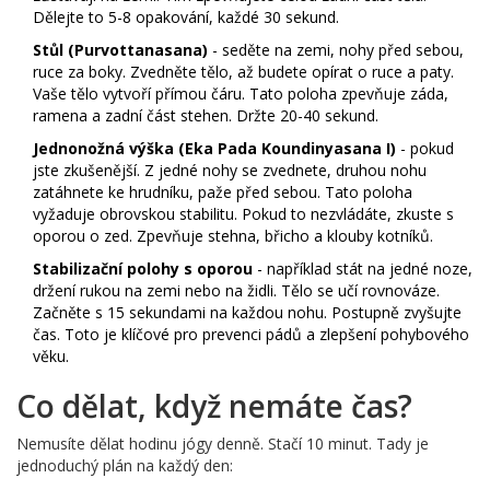
Dělejte to 5-8 opakování, každé 30 sekund.
Stůl (Purvottanasana)
- seděte na zemi, nohy před sebou,
ruce za boky. Zvedněte tělo, až budete opírat o ruce a paty.
Vaše tělo vytvoří přímou čáru. Tato poloha zpevňuje záda,
ramena a zadní část stehen. Držte 20-40 sekund.
Jednonožná výška (Eka Pada Koundinyasana I)
- pokud
jste zkušenější. Z jedné nohy se zvednete, druhou nohu
zatáhnete ke hrudníku, paže před sebou. Tato poloha
vyžaduje obrovskou stabilitu. Pokud to nezvládáte, zkuste s
oporou o zed. Zpevňuje stehna, břicho a klouby kotníků.
Stabilizační polohy s oporou
- například stát na jedné noze,
držení rukou na zemi nebo na židli. Tělo se učí rovnováze.
Začněte s 15 sekundami na každou nohu. Postupně zvyšujte
čas. Toto je klíčové pro prevenci pádů a zlepšení pohybového
věku.
Co dělat, když nemáte čas?
Nemusíte dělat hodinu jógy denně. Stačí 10 minut. Tady je
jednoduchý plán na každý den: