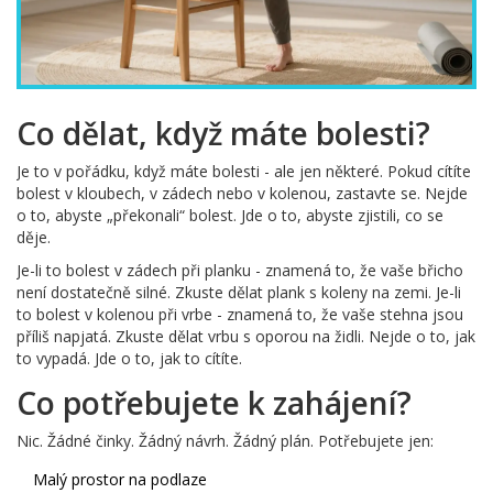
Co dělat, když máte bolesti?
Je to v pořádku, když máte bolesti - ale jen některé. Pokud cítíte
bolest v kloubech, v zádech nebo v kolenou, zastavte se. Nejde
o to, abyste „překonali“ bolest. Jde o to, abyste zjistili, co se
děje.
Je-li to bolest v zádech při planku - znamená to, že vaše břicho
není dostatečně silné. Zkuste dělat plank s koleny na zemi. Je-li
to bolest v kolenou při vrbe - znamená to, že vaše stehna jsou
příliš napjatá. Zkuste dělat vrbu s oporou na židli. Nejde o to, jak
to vypadá. Jde o to, jak to cítíte.
Co potřebujete k zahájení?
Nic. Žádné činky. Žádný návrh. Žádný plán. Potřebujete jen:
Malý prostor na podlaze