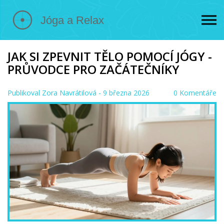
JAK SI ZPEVNIT TĚLO POMOCÍ JÓGY -
PRŮVODCE PRO ZAČÁTEČNÍKY
Publikoval
Zora Navrátilová
- 9 března 2026
0 Komentáře