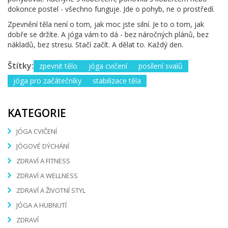
dokonce postel - všechno funguje. Jde o pohyb, ne o prostředí.
Zpevnění těla není o tom, jak moc jste silní. Je to o tom, jak
dobře se držíte. A jóga vám to dá - bez náročných plánů, bez
nákladů, bez stresu. Stačí začít. A dělat to. Každý den.
Štítky:
zpevnit tělo
jóga cvičení
posílení svalů
jóga pro začátečníky
stabilizace těla
KATEGORIE
JÓGA CVIČENÍ
JÓGOVÉ DÝCHÁNÍ
ZDRAVÍ A FITNESS
ZDRAVÍ A WELLNESS
ZDRAVÍ A ŽIVOTNÍ STYL
JÓGA A HUBNUTÍ
ZDRAVÍ