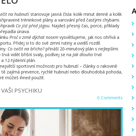
TĚLO
vičit na hubnutí
stanovuje jasná čísla: kolik minut denně a kolik
i připravené tréninkové plány a varování před častými chybami.
řipravili
Co jíst před jógou
. Najdeš přesný čas, porce, příklady
přepadla únava.
lánku
Proč v zimě dýchat nosem
vysvětlujeme, jak nos ohřívá a
portu. Přidej si to do své zimní rutiny a uvidíš rozdíl.
iny.
Co cvičit na břicho?
přináší 20‑minutový plán s nejlepšími
 trvá vidět břišní svaly, podívej se na
Jak dlouho trvá
 a 12‑týdenní plán.
 největší sportovní možnosti pro hubnutí – články o rakovině
 už tě zajímá prevence, rychlé hubnutí nebo dlouhodobá pohoda,
teré můžeš ihned použít.
 VAŠI PSYCHIKU
0 Comments