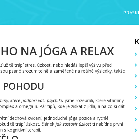
PRASKL
ÉHO NA JÓGA A RELAX
ť už tě trápí stres, úzkost, nebo hledáš lepší výživu před
 jsou psané srozumitelně a zaměřené na reálné výsledky, takže
Í POHODU
míny, které podpoří vaši psychiku
jsme rozebrali, které vitamíny
plex a omega‑3. Pár tipů, kde je získat z jídla, a na co si dát
krétní dechová cvičení, jednoduché jóga pozice a rychlé
okud tě trápí úzkost, článek
Jak zastavit úzkost
ti nabídne první
s kognitivní terapií.