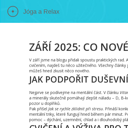
ZÁŘÍ 2025: CO NOV
V září jsme na blogu přidali spoustu praktických rad. A
cvičením, najdeš tu něco užitečného. Všechny články
můžeš hned zkusit něco nového.
JAK PODPOŘIT DUŠEVN
Nejprve se podívejme na mentální část. V článku
Vita
a minerály skutečně pomáhají zlepšit náladu – D, B‑kom
pozor u doplňků.
Pak přišel
Jak se rychle zklidnit při stresu
. Přináší kon
mentální triky, které fungují hned během pár minut. P
pomoc – dýchání, uzemnění, chlad a i dlouhodobý plán 