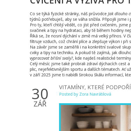
CVIČENÍ A VÝŽIVA PRO 
Co se týká fyzické stránky, náš průvodce
Jak dlouho c
týdnů potřebuješ, aby se váha snížila. Připojili jsme 
Pro ty, kteří chtějí vědět, co jíst před cvičením, jsme p
svačinek a tipy na hydrataci, aby tě během hodiny ne
Říká se, že nosní dýchání v zimě má velký přínos. V č
filtruje vzduch, což chrání plíce a zlepšuje výkon i při s
Na závěr jsme se zaměřili i na konkrétní svalové skup
cviky a tipy na techniku. A pokud tě zajímá, jak dlouho
vypracovat břišní svaly?
, kde najdeš realistické termíny
Celý měsíc jsme také probrali zdraví dýchacích cest a
plic, nejefektivnějším sportu a dalších tématech. Ať
v září 2025 jsme ti nabídli širokou škálu informací, k
VITAMÍNY, KTERÉ PODPOŘÍ
30
Posted by
Zora Navrátilová
ZÁŘ