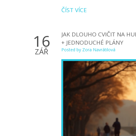
ČÍST VÍCE
JAK DLOUHO CVIČIT NA HU
16
+ JEDNODUCHÉ PLÁNY
ZÁŘ
Posted by
Zora Navrátilová