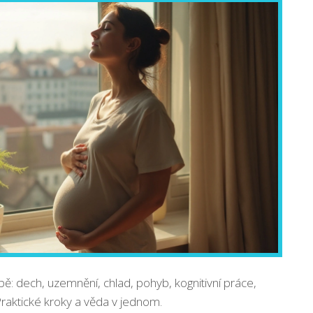
bě: dech, uzemnění, chlad, pohyb, kognitivní práce,
Praktické kroky a věda v jednom.