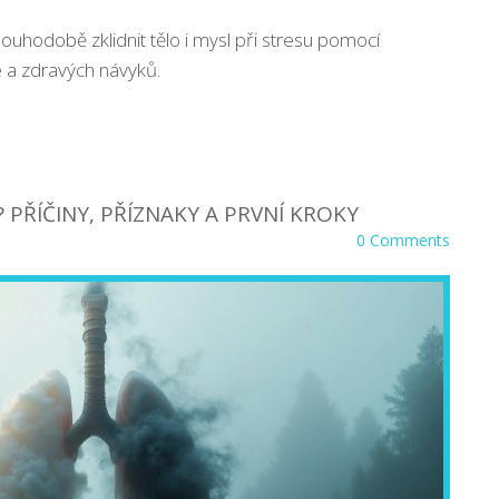
louhodobě zklidnit tělo i mysl při stresu pomocí
e a zdravých návyků.
? PŘÍČINY, PŘÍZNAKY A PRVNÍ KROKY
0 Comments