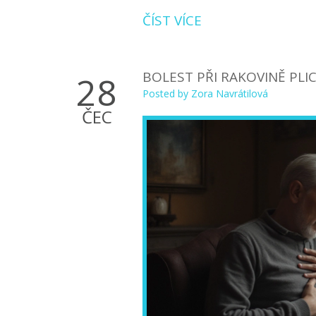
ČÍST VÍCE
BOLEST PŘI RAKOVINĚ PLIC
28
Posted by
Zora Navrátilová
ČEC