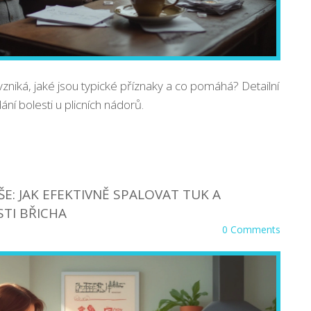
t vzniká, jaké jsou typické příznaky a co pomáhá? Detailní
ání bolesti u plicních nádorů.
E: JAK EFEKTIVNĚ SPALOVAT TUK A
TI BŘICHA
0 Comments