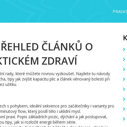
PRASKL
PŘEHLED ČLÁNKŮ O
KTICKÉM ZDRAVÍ
rétní rady, které můžete rovnou vyzkoušet. Najdete tu návody
ha, tipy jak zvýšit kapacitu plic a článek věnovaný bolesti při
ez užitku.
ch s pohybem, ideální sekvence pro začátečníky i varianty pro
nutový flow, který posílí tělo i uklidní mysl.
ní praxi. Popis základních pozic, dýchání a jak postupovat,
u tipy, jak si rozložit energii během série.