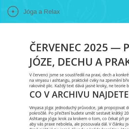
ČERVENEC 2025 — 
JÓZE, DECHU A PRA
V červenci jsme se soustředili na praxi, dech a konk
na vinyasu i ashtangu, praktické cviky na zpevnění břic
rakovině plic. Každý text dává jasné kroky, ne teorie b
CO V ARCHIVU NAJDETE
Vinyasa jóga: jednoduchý průvodce, jak propojovat de
pokročilé. Po přečtení budete umět sestavit krátký 20mi
Ashtanga jóga: krok za krokem o tom, co čekat při prv
aby vás praxe nebolela, ale posouvala dál. V článku jso