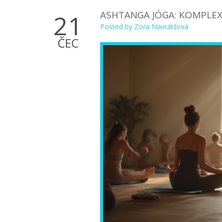
ASHTANGA JÓGA: KOMPLEXN
21
Posted by
Zora Navrátilová
ČEC