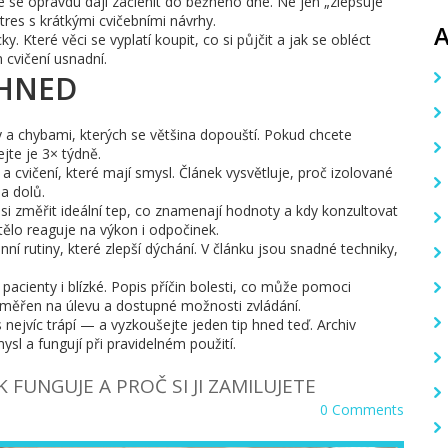
ré se opravdu dají začlenit do běžného dne. Ne jen „zlepšuje
 stres s krátkými cvičebními návrhy.
y. Které věci se vyplatí koupit, co si půjčit a jak se obléct
 cvičení usnadní.
 HNED
y a chybami, kterých se většina dopouští. Pokud chcete
ejte je 3× týdně.
 a cvičení, které mají smysl. Článek vysvětluje, proč izolované
ha dolů.
i změřit ideální tep, co znamenají hodnoty a kdy konzultovat
ělo reaguje na výkon i odpočinek.
enní rutiny, které zlepší dýchání. V článku jsou snadné techniky,
o pacienty i blízké. Popis příčin bolesti, co může pomoci
měřen na úlevu a dostupné možnosti zvládání.
nejvíc trápí — a vyzkoušejte jeden tip hned teď. Archiv
sl a fungují při pravidelném použití.
AK FUNGUJE A PROČ SI JI ZAMILUJETE
0 Comments