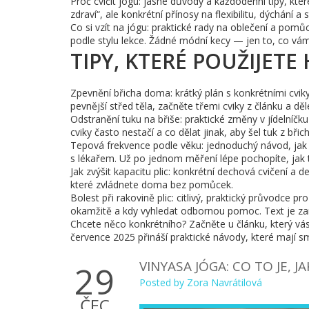
Proč cvičit jógu: jasné důvody a každodenní tipy, kte
zdraví“, ale konkrétní přínosy na flexibilitu, dýchání a
Co si vzít na jógu: praktické rady na oblečení a pomůck
podle stylu lekce. Žádné módní kecy — jen to, co vám
TIPY, KTERÉ POUŽIJETE
Zpevnění břicha doma: krátký plán s konkrétními cvik
pevnější střed těla, začněte třemi cviky z článku a děl
Odstranění tuku na břiše: praktické změny v jídelníčku
cviky často nestačí a co dělat jinak, aby šel tuk z břic
Tepová frekvence podle věku: jednoduchý návod, jak s
s lékařem. Už po jednom měření lépe pochopíte, jak t
Jak zvýšit kapacitu plic: konkrétní dechová cvičení a d
které zvládnete doma bez pomůcek.
Bolest při rakovině plic: citlivý, praktický průvodce pr
okamžitě a kdy vyhledat odbornou pomoc. Text je za
Chcete něco konkrétního? Začněte u článku, který vás 
července 2025 přináší praktické návody, které mají smy
VINYASA JÓGA: CO TO JE, J
29
Posted by
Zora Navrátilová
ČEC