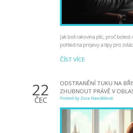
Jak bolí rakovina plic, proč boles
pohled na projevy a tipy pro zvlád
ČÍST VÍCE
ODSTRANĚNÍ TUKU NA BŘIŠ
22
ZHUBNOUT PRÁVĚ V OBLAS
ČEC
Posted by
Zora Navrátilová