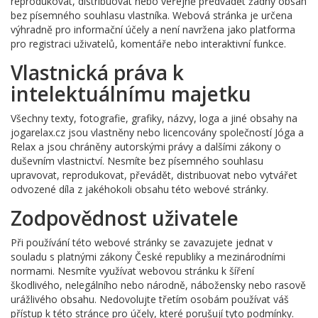
reprodukovat, distribuovat nebo veřejně předvádět žádný obsah
bez písemného souhlasu vlastníka. Webová stránka je určena
výhradně pro informační účely a není navržena jako platforma
pro registraci uživatelů, komentáře nebo interaktivní funkce.
Vlastnická práva k
intelektuálnímu majetku
Všechny texty, fotografie, grafiky, názvy, loga a jiné obsahy na
jogarelax.cz jsou vlastněny nebo licencovány společností Jóga a
Relax a jsou chráněny autorskými právy a dalšími zákony o
duševním vlastnictví. Nesmíte bez písemného souhlasu
upravovat, reprodukovat, převádět, distribuovat nebo vytvářet
odvozené díla z jakéhokoli obsahu této webové stránky.
Zodpovědnost uživatele
Při používání této webové stránky se zavazujete jednat v
souladu s platnými zákony České republiky a mezinárodními
normami. Nesmíte využívat webovou stránku k šíření
škodlivého, nelegálního nebo národně, nábožensky nebo rasově
urážlivého obsahu. Nedovolujte třetím osobám používat váš
přístup k této stránce pro účely, které porušují tyto podmínky.