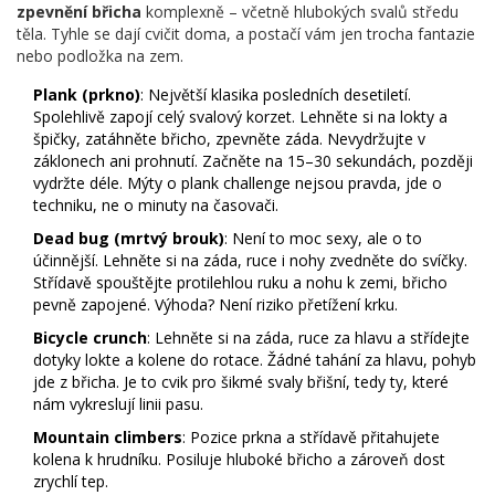
zpevnění břicha
komplexně – včetně hlubokých svalů středu
těla. Tyhle se dají cvičit doma, a postačí vám jen trocha fantazie
nebo podložka na zem.
Plank (prkno)
: Největší klasika posledních desetiletí.
Spolehlivě zapojí celý svalový korzet. Lehněte si na lokty a
špičky, zatáhněte břicho, zpevněte záda. Nevydržujte v
záklonech ani prohnutí. Začněte na 15–30 sekundách, později
vydržte déle. Mýty o plank challenge nejsou pravda, jde o
techniku, ne o minuty na časovači.
Dead bug (mrtvý brouk)
: Není to moc sexy, ale o to
účinnější. Lehněte si na záda, ruce i nohy zvedněte do svíčky.
Střídavě spouštějte protilehlou ruku a nohu k zemi, břicho
pevně zapojené. Výhoda? Není riziko přetížení krku.
Bicycle crunch
: Lehněte si na záda, ruce za hlavu a střídejte
dotyky lokte a kolene do rotace. Žádné tahání za hlavu, pohyb
jde z břicha. Je to cvik pro šikmé svaly břišní, tedy ty, které
nám vykreslují linii pasu.
Mountain climbers
: Pozice prkna a střídavě přitahujete
kolena k hrudníku. Posiluje hluboké břicho a zároveň dost
zrychlí tep.