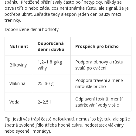
spánku. Přetížené břišní svaly často bolí netypicky, někdy se
ozve i tříslo nebo záda, což není známka růstu, ale signál, že je
potřeba ubrat. Zařaďte tedy alespoň jeden den pauzy mezi
tréninky.
Doporučené denní hodnoty:
Doporučená
Nutrient
Prospěch pro břicho
denní dávka
1,2–1,8 g/kg
Podpora obnovy a růstu
Bílkoviny
váhy
svalů po cvičení
Podpora trávení a méně
Vláknina
25–30 g
nafouklé břicho
Odplavení toxinů, menší
Voda
2–2,5 l
zadržování vody v těle
Tip: Jestli vás trápí časté nafouknutí, nemusí to být tuk, ale spíše
špatně zvolené jídlo (třeba hodně cukru, nedostatek vlákniny
nebo sycené limonády).