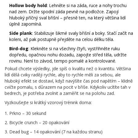
Hollow body hold
: Lehněte si na záda, ruce a nohy trochu
nad zem. Držte spodní záda pevně na podložce. Zapojí
hluboký příčný sval břišní – přesně ten, na který většina lidí
úplně zapomíná.
Side plank
: Stabilizuje šikmé svaly břišní a boky. Stačí začít na
koleni, až pak postupně přejděte na celou délku těla.
Bird-dog
: Klekněte si na všechny čtyři, vystřihněte ruku
dopředu, opačnou nohu dozadu, zapojte střed těla, udržte
rovinu. Není to závod, tempo pomalé a kontrolované.
Pokud chcete výsledky, jde spíš o kvalitu než o kvantitu. Většina
lidí dělá cviky raději rychle, aby to rychle měli za sebou, ale
hluboký efekt se dostaví, když navýšíte čas pod napětím – klidně
cvičte pomalu, s důrazem na pocit v břiše. Kdykoliv ucítíte tah v
bedrech, je potřeba zvolnit a zaměřit se na polohu zad.
Vyzkoušejte si krátký vzorový trénink doma:
Prkno – 30 sekund
Bicycle crunch – 20 opakování
Dead bug – 14 opakování (7 na každou stranu)