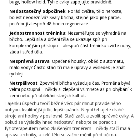
bugy, hollow hold. Tyhle cviky zapojujte pravidelně.
Nedostatečný odpočinek
: Pořád cvičíte, tělo neroste,
bolest neodeznívá? Svaly břicha, stejně jako jiné partie,
potřebují alespoň 48 hodin regenerace.
Jednostrannost tréninku
: Nezaměřujte se výhradně na
břicho. Lepší síla a držení těla se ukazuje spíš při
komplexnějším přístupu – alespoň část tréninku cvičte nohy,
záda i střed těla.
Nesprávná strava
: Opečené housky, oběd z automatu,
málo vody? Často stačí tři malé úpravy a výsledek je znát
rychleji.
Netrpělivost
: Zpevnění břicha vyžaduje čas. Proměna bývá
velmi postupná – někdy si zlepšení všimnete až při ohýbání k
zemi nebo při oblékání starých kalhot.
Tajenku úspěchu tvoří běžné věci: pár minut pravidelného
pohybu, kvalitnější jídlo, lepší spánek. Nepotřebujete drahé
stroje ani hodiny v posilovně. Stačí začít a zvolit správné cviky. A
pokud se výsledky hned nedostaví, nebojte se poradit s
fyzioterapeutem nebo zkušeným trenérem – někdy stačí malá
úprava techniky, a celé tělo se začne měnit před očima.