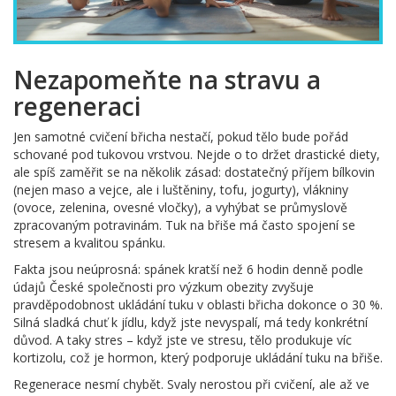
Nezapomeňte na stravu a
regeneraci
Jen samotné cvičení břicha nestačí, pokud tělo bude pořád
schované pod tukovou vrstvou. Nejde o to držet drastické diety,
ale spíš zaměřit se na několik zásad: dostatečný příjem bílkovin
(nejen maso a vejce, ale i luštěniny, tofu, jogurty), vlákniny
(ovoce, zelenina, ovesné vločky), a vyhýbat se průmyslově
zpracovaným potravinám. Tuk na břiše má často spojení se
stresem a kvalitou spánku.
Fakta jsou neúprosná: spánek kratší než 6 hodin denně podle
údajů České společnosti pro výzkum obezity zvyšuje
pravděpodobnost ukládání tuku v oblasti břicha dokonce o 30 %.
Silná sladká chuť k jídlu, když jste nevyspalí, má tedy konkrétní
důvod. A taky stres – když jste ve stresu, tělo produkuje víc
kortizolu, což je hormon, který podporuje ukládání tuku na břiše.
Regenerace nesmí chybět. Svaly nerostou při cvičení, ale až ve