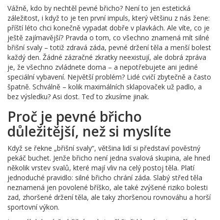
Vážně, kdo by nechtěl pevné břicho? Není to jen estetická
záležitost, i když to je ten první impuls, který většinu z nás žene:
příští léto chci konečně vypadat dobře v plavkách. Ale víte, co je
ještě zajímavější? Pravda o tom, co všechno znamená mít silné
břišní svaly – totiž zdravá záda, pevné držení těla a menší bolest
každý den. Žádné zázračné zkratky neexistují, ale dobrá zpráva
je, že všechno zvládnete doma – a nepotřebujete ani jediné
speciální vybavení. Největší problém? Lidé cvičí zbytečně a často
špatně. Schválně – kolik maximálních sklapovaček už padlo, a
bez výsledku? Asi dost. Teď to zkusíme jinak.
Proč je pevné břicho
důležitější, než si myslíte
Když se řekne „břišní svaly“, většina lidí si představí pověstný
pekáč buchet. Jenže břicho není jedna svalová skupina, ale hned
několik vrstev svalů, které mají vliv na celý postoj těla. Platí
jednoduché pravidlo: silné břicho chrání záda. Slabý střed těla
neznamená jen povolené bříško, ale také zvýšené riziko bolesti
zad, zhoršené držení těla, ale taky zhoršenou rovnováhu a horší
sportovní výkon.