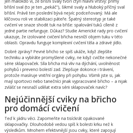
Jen málokdo ví, že břišní svaly tvoří čtyři hlavní vrstvy: přímý
břišní sval (to je ten „pekáč“), šikmé svaly a hluboký příčný sval
břišní. Právě ten poslední bývá nejvíc podceňovaný. Má ale
klíčovou roli ve stabilizaci páteře. Špatný stereotyp je také
cvičení ve snaze shodit tuk na břiše: spalování tuků cíleně z
jedné partie nefunguje. Důkaz? Studie Americké rady pro cvičení
ukazuje, že izolované cvičení břicha nesníží objem tuku v této
oblasti. Opravdu funguje komplexní cvičení těla a zdravé jídlo.
Dobré zprávy? Pevné břicho se spíš ukáže, když zlepšíte
techniku a vybíráte promyšlené cviky, ne když cvičíte nekonečné
série sklapovaček. Síla břicha má vliv na dýchání, uvolněnost
pohybů i prevenci bolestí zad. Zlepšuje dokonce i trávení,
protože masíruje vnitřní orgány při pohybu. Všimli jste si, jak
mají sportovci nebo tanečníci jinak vypracované břicho – a nijak
zvlášť se nesnaží udělat extra sérii sklapovaček navíc?
Nejúčinnější cviky na břicho
pro domácí cvičení
Teď k jádru věci. Zapomeňte na tisíckrát opakované
sklapovačky. Dlouhodobě vedou spíš k bolesti krku než k
výsledkům. Mnohem efektivnější jsou cviky, které zapojují