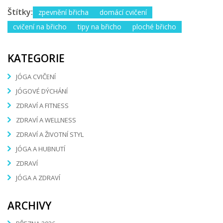
Štítky:
zpevnění břicha
domácí cvičení
cvičení na břicho
tipy na břicho
ploché břicho
KATEGORIE
JÓGA CVIČENÍ
JÓGOVÉ DÝCHÁNÍ
ZDRAVÍ A FITNESS
ZDRAVÍ A WELLNESS
ZDRAVÍ A ŽIVOTNÍ STYL
JÓGA A HUBNUTÍ
ZDRAVÍ
JÓGA A ZDRAVÍ
ARCHIVY