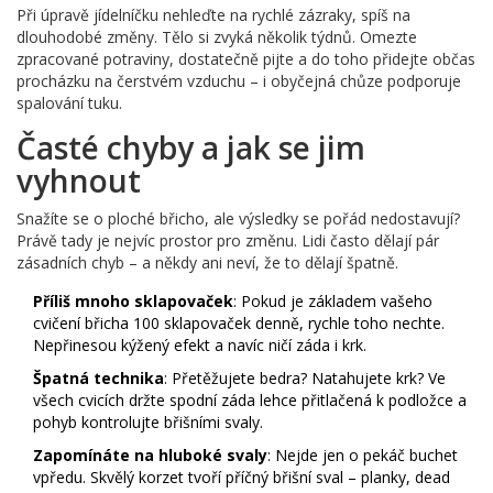
Při úpravě jídelníčku nehleďte na rychlé zázraky, spíš na
dlouhodobé změny. Tělo si zvyká několik týdnů. Omezte
zpracované potraviny, dostatečně pijte a do toho přidejte občas
procházku na čerstvém vzduchu – i obyčejná chůze podporuje
spalování tuku.
Časté chyby a jak se jim
vyhnout
Snažíte se o ploché břicho, ale výsledky se pořád nedostavují?
Právě tady je nejvíc prostor pro změnu. Lidi často dělají pár
zásadních chyb – a někdy ani neví, že to dělají špatně.
Příliš mnoho sklapovaček
: Pokud je základem vašeho
cvičení břicha 100 sklapovaček denně, rychle toho nechte.
Nepřinesou kýžený efekt a navíc ničí záda i krk.
Špatná technika
: Přetěžujete bedra? Natahujete krk? Ve
všech cvicích držte spodní záda lehce přitlačená k podložce a
pohyb kontrolujte břišními svaly.
Zapomínáte na hluboké svaly
: Nejde jen o pekáč buchet
vpředu. Skvělý korzet tvoří příčný břišní sval – planky, dead