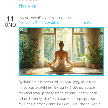
ČÍST VÍCE
11
JAK SPRÁVNĚ DÝCHAT U JÓGY?
Posted by
Zora Navrátilová
0 Comments
ÚNO
Dýchání hraje klíčovou roli při praxi jógy, ačkoliv ho
mnozí často přehlížejí. Jak správně dýchat, abyste
maximalizovali přínosy svého cvičení? Tento článek
odhalí techniky, které vám pomohou lépe propojit
mysl a tělo prostřednictvím dechu. Naučíte se, kdy je