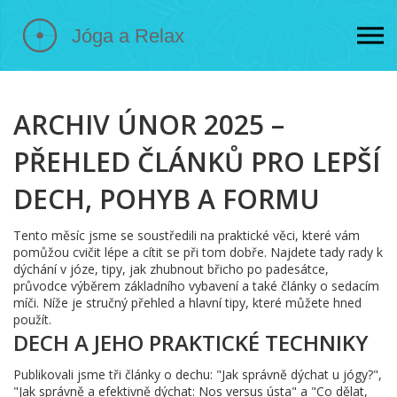
ARCHIV ÚNOR 2025 –
PŘEHLED ČLÁNKŮ PRO LEPŠÍ
DECH, POHYB A FORMU
Tento měsíc jsme se soustředili na praktické věci, které vám
pomůžou cvičit lépe a cítit se při tom dobře. Najdete tady rady k
dýchání v józe, tipy, jak zhubnout břicho po padesátce,
průvodce výběrem základního vybavení a také články o sedacím
míči. Níže je stručný přehled a hlavní tipy, které můžete hned
použít.
DECH A JEHO PRAKTICKÉ TECHNIKY
Publikovali jsme tři články o dechu: "Jak správně dýchat u jógy?",
"Jak správně a efektivně dýchat: Nos versus ústa" a "Co dělat,