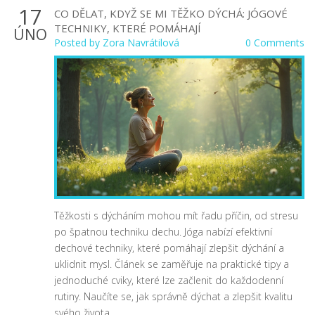
17
CO DĚLAT, KDYŽ SE MI TĚŽKO DÝCHÁ: JÓGOVÉ
TECHNIKY, KTERÉ POMÁHAJÍ
ÚNO
Posted by
Zora Navrátilová
0 Comments
Těžkosti s dýcháním mohou mít řadu příčin, od stresu
po špatnou techniku dechu. Jóga nabízí efektivní
dechové techniky, které pomáhají zlepšit dýchání a
uklidnit mysl. Článek se zaměřuje na praktické tipy a
jednoduché cviky, které lze začlenit do každodenní
rutiny. Naučíte se, jak správně dýchat a zlepšit kvalitu
svého života.