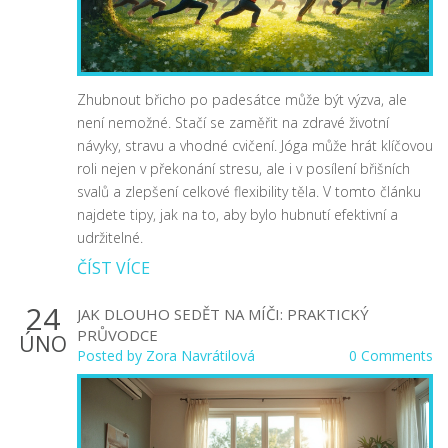
Zhubnout břicho po padesátce může být výzva, ale
není nemožné. Stačí se zaměřit na zdravé životní
návyky, stravu a vhodné cvičení. Jóga může hrát klíčovou
roli nejen v překonání stresu, ale i v posílení břišních
svalů a zlepšení celkové flexibility těla. V tomto článku
najdete tipy, jak na to, aby bylo hubnutí efektivní a
udržitelné.
ČÍST VÍCE
24
JAK DLOUHO SEDĚT NA MÍČI: PRAKTICKÝ
PRŮVODCE
ÚNO
Posted by
Zora Navrátilová
0 Comments