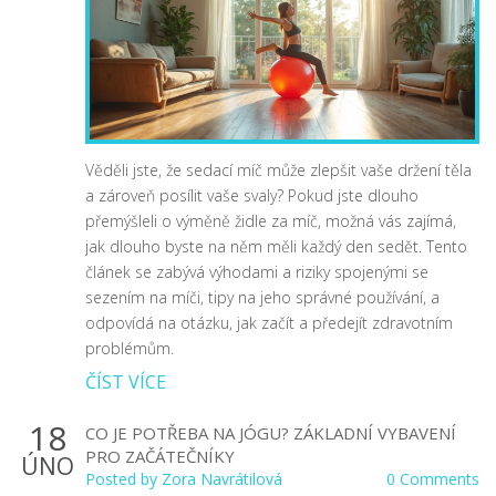
Věděli jste, že sedací míč může zlepšit vaše držení těla
a zároveň posílit vaše svaly? Pokud jste dlouho
přemýšleli o výměně židle za míč, možná vás zajímá,
jak dlouho byste na něm měli každý den sedět. Tento
článek se zabývá výhodami a riziky spojenými se
sezením na míči, tipy na jeho správné používání, a
odpovídá na otázku, jak začít a předejít zdravotním
problémům.
ČÍST VÍCE
18
CO JE POTŘEBA NA JÓGU? ZÁKLADNÍ VYBAVENÍ
PRO ZAČÁTEČNÍKY
ÚNO
Posted by
Zora Navrátilová
0 Comments