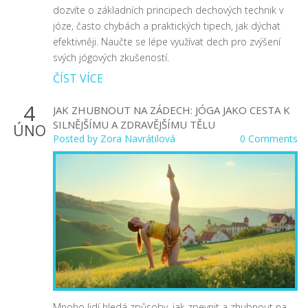
dozvíte o základních principech dechových technik v
józe, často chybách a praktických tipech, jak dýchat
efektivněji. Naučte se lépe využívat dech pro zvýšení
svých jógových zkušeností.
ČÍST VÍCE
4
JAK ZHUBNOUT NA ZÁDECH: JÓGA JAKO CESTA K
SILNĚJŠÍMU A ZDRAVĚJŠÍMU TĚLU
ÚNO
Posted by
Zora Navrátilová
0 Comments
Mnoho lidí hledá způsoby, jak zpevnit a zhubnout na