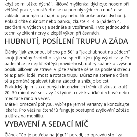
když se mi těžko dýchá". Klíčová myšlenka: dýchejte nosem při
většině praxe, soustřeďte se na pomalý výdech a naučte se
základní pranajámu (např. ujjayi nebo hluboké břišní dýchání).
Pokud cítíte dušnost nebo paniku, zkuste 4–4–6 (nádech 4,
zadržení 4, výdech 6) a sedněte si vzpřímeně. Tyto jednoduché
techniky zklidní nervy a zlepší výkon při ásanách.
HUBNUTÍ, POSÍLENÍ TRUPU A ZÁDA
Články "Jak zhubnout břicho po 50" a "Jak zhubnout na zádech"
spojují změny životního stylu se specifickými jógovými cviky. Po
padesátce je nejdůležitější pravidelnost, dobrý spánek a zvýšení
podílu bílkovin ve stravě. V józe zařaďte série na posílení středu
těla: plank, lodě, most a rotace trupu. Důraz na správné držení
těla pomáhá spalovat tuk na zádech a snižuje bolesti.
Praktický tip: místo dlouhých intenzivních tréninků zkuste kratší
20–30 minutové sestavy 4× týdně a dvě kratičké dechové nebo
meditace ráno a večer.
Máte-li omezení pohybu, vybírejte jemné varianty a konzultujte
lékaře. Pro většinu čtenářů funguje postupné zvyšování zátěže
a důraz na mobilitu.
VYBAVENÍ A SEDACÍ MÍČ
Článek "Co je potřeba na jógu?" poradí, co opravdu stojí za