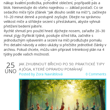
nákup: kvalitní podložka, pohodlné oblečení, popřípadě pás a
blok. Neinvestujte do všeho najednou — základ postačí. Co se
sedacího míče týče (článek "Jak dlouho sedět na míči"), začínejte
10–20 minut denně a postupně zvyšujte. Dbejte na správnou
velikost míče a střídejte sezení s přestávkami, abyste vyhnuli
přetížení bederní páteře.
Rychlé shrnutí pro použití hned: dýchejte nosem, zařaďte 20–30
minut jógy čtyřikrát týdně, posilujte střed těla, začněte s
jednoduchým vybavením a sezení na míči prodlužujte pomalu.
Pro detailní návody a video ukázky si přečtěte jednotlivé články v
archivu. Pokud chcete, můžu vám připravit tréninkový plán na 4
týdny podle vašich možností.
25
JAK ZHUBNOUT BŘICHO PO 50: PRAKTICKÉ TIPY
A JÓGA, KTERÉ OPRAVDU POMÁHAJÍ
ÚNO
Posted by
Zora Navrátilová
0 Comments