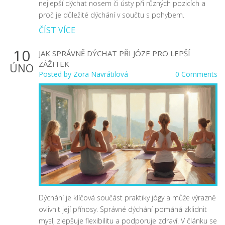
nejlepší dýchat nosem či ústy při různých pozicích a
proč je důležité dýchání v součtu s pohybem.
ČÍST VÍCE
10
JAK SPRÁVNĚ DÝCHAT PŘI JÓZE PRO LEPŠÍ
ZÁŽITEK
ÚNO
Posted by
Zora Navrátilová
0 Comments
Dýchání je klíčová součást praktiky jógy a může výrazně
ovlivnit její přínosy. Správné dýchání pomáhá zklidnit
mysl, zlepšuje flexibilitu a podporuje zdraví. V článku se