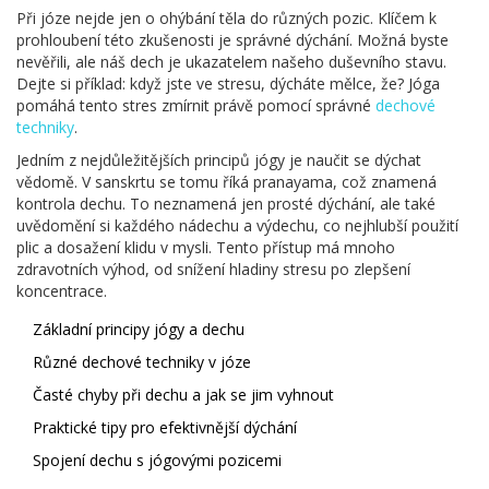
Při józe nejde jen o ohýbání těla do různých pozic. Klíčem k
prohloubení této zkušenosti je správné dýchání. Možná byste
nevěřili, ale náš dech je ukazatelem našeho duševního stavu.
Dejte si příklad: když jste ve stresu, dýcháte mělce, že? Jóga
pomáhá tento stres zmírnit právě pomocí správné
dechové
techniky
.
Jedním z nejdůležitějších principů jógy je naučit se dýchat
vědomě. V sanskrtu se tomu říká pranayama, což znamená
kontrola dechu. To neznamená jen prosté dýchání, ale také
uvědomění si každého nádechu a výdechu, co nejhlubší použití
plic a dosažení klidu v mysli. Tento přístup má mnoho
zdravotních výhod, od snížení hladiny stresu po zlepšení
koncentrace.
Základní principy jógy a dechu
Různé dechové techniky v józe
Časté chyby při dechu a jak se jim vyhnout
Praktické tipy pro efektivnější dýchání
Spojení dechu s jógovými pozicemi