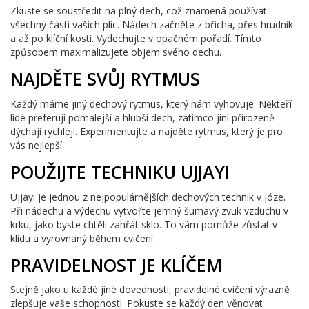
Zkuste se soustředit na plný dech, což znamená používat
všechny části vašich plic. Nádech začněte z břicha, přes hrudník
a až po klíční kosti. Vydechujte v opačném pořadí. Tímto
způsobem maximalizujete objem svého dechu.
NAJDĚTE SVŮJ RYTMUS
Každý máme jiný dechový rytmus, který nám vyhovuje. Někteří
lidé preferují pomalejší a hlubší dech, zatímco jiní přirozeně
dýchají rychleji. Experimentujte a najděte rytmus, který je pro
vás nejlepší.
POUŽIJTE TECHNIKU UJJAYI
Ujjayi je jednou z nejpopulárnějších dechových technik v józe.
Při nádechu a výdechu vytvořte jemný šumavý zvuk vzduchu v
krku, jako byste chtěli zahřát sklo. To vám pomůže zůstat v
klidu a vyrovnaný během cvičení.
PRAVIDELNOST JE KLÍČEM
Stejně jako u každé jiné dovednosti, pravidelné cvičení výrazně
zlepšuje vaše schopnosti. Pokuste se každý den věnovat