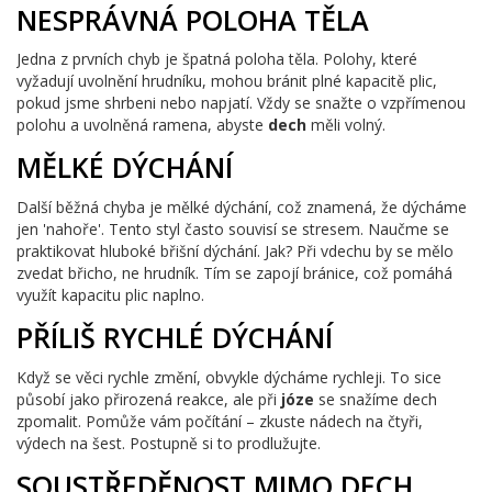
NESPRÁVNÁ POLOHA TĚLA
Jedna z prvních chyb je špatná poloha těla. Polohy, které
vyžadují uvolnění hrudníku, mohou bránit plné kapacitě plic,
pokud jsme shrbeni nebo napjatí. Vždy se snažte o vzpřímenou
polohu a uvolněná ramena, abyste
dech
měli volný.
MĚLKÉ DÝCHÁNÍ
Další běžná chyba je mělké dýchání, což znamená, že dýcháme
jen 'nahoře'. Tento styl často souvisí se stresem. Naučme se
praktikovat hluboké břišní dýchání. Jak? Při vdechu by se mělo
zvedat břicho, ne hrudník. Tím se zapojí bránice, což pomáhá
využít kapacitu plic naplno.
PŘÍLIŠ RYCHLÉ DÝCHÁNÍ
Když se věci rychle změní, obvykle dýcháme rychleji. To sice
působí jako přirozená reakce, ale při
józe
se snažíme dech
zpomalit. Pomůže vám počítání – zkuste nádech na čtyři,
výdech na šest. Postupně si to prodlužujte.
SOUSTŘEDĚNOST MIMO DECH