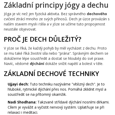
Základní principy jógy a dechu
Jóga je víc než jen fyzická aktivita. Bez správného
dechového
cvičení ztrácí mnoho ze svých přínosů. Dech je úzce provázán s
naším stavem mysli i těla a v józe se učíme tuto propojenost
neustále objevovat.
PROČ JE DECH DŮLEŽITÝ?
V józe se říká, že každý pohyb by měl vycházet z dechu. Proto
se mu také říká životní síla nebo "prána". Správným dechem se
dokážeme lépe soustředit a dostat se hlouběji do své praxe.
Navíc, vědomé
dýchání
dokáže snížit napětí a bolest v těle.
ZÁKLADNÍ DECHOVÉ TECHNIKY
Ujjayi dech:
Tuto techniku nazýváme "vítězný dech". Je to
hluboké, rytmické dýchání přes nos. Pomáhá zklidnit mysl a
soustředit se na přítomný okamžik.
Nadi Shodhana:
Takzvané střídavé dýchání nosními dírkami.
Cílem je vyvážit a vyčistit nervový systém. Uplatňuje se při
relaxaci i meditaci.