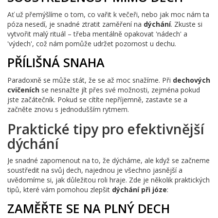
Ať už přemýšlíme o tom, co vařit k večeři, nebo jak moc nám ta
póza nesedí, je snadné ztratit zaměření na
dýchání
. Zkuste si
vytvořit malý rituál – třeba mentálně opakovat 'nádech' a
'výdech', což nám pomůže udržet pozornost u dechu.
PŘÍLIŠNÁ SNAHA
Paradoxně se může stát, že se až moc snažíme. Při
dechových
cvičeních
se nesnažte jít přes své možnosti, zejména pokud
jste začátečník. Pokud se cítíte nepříjemně, zastavte se a
začněte znovu s jednodušším rytmem.
Praktické tipy pro efektivnější
dýchání
Je snadné zapomenout na to, že dýcháme, ale když se začneme
soustředit na svůj dech, najednou je všechno jasnější a
uvědomíme si, jak důležitou roli hraje. Zde je několik praktických
tipů, které vám pomohou zlepšit
dýchání při józe
:
ZAMĚŘTE SE NA PLNÝ DECH