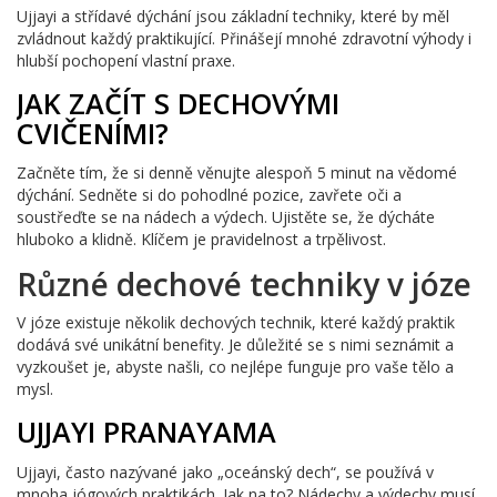
Ujjayi a střídavé dýchání jsou základní techniky, které by měl
zvládnout každý praktikující. Přinášejí mnohé zdravotní výhody i
hlubší pochopení vlastní praxe.
JAK ZAČÍT S DECHOVÝMI
CVIČENÍMI?
Začněte tím, že si denně věnujte alespoň 5 minut na vědomé
dýchání. Sedněte si do pohodlné pozice, zavřete oči a
soustřeďte se na nádech a výdech. Ujistěte se, že dýcháte
hluboko a klidně. Klíčem je pravidelnost a trpělivost.
Různé dechové techniky v józe
V józe existuje několik dechových technik, které každý praktik
dodává své unikátní benefity. Je důležité se s nimi seznámit a
vyzkoušet je, abyste našli, co nejlépe funguje pro vaše tělo a
mysl.
UJJAYI PRANAYAMA
Ujjayi, často nazývané jako „oceánský dech“, se používá v
mnoha jógových praktikách. Jak na to? Nádechy a výdechy musí