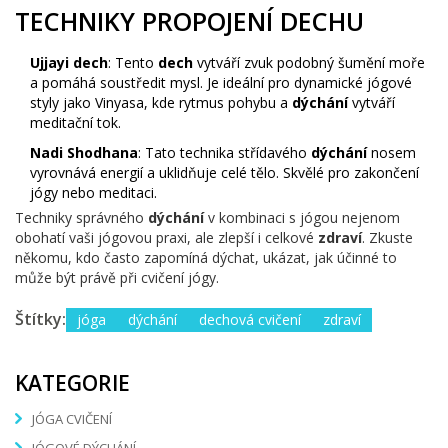
TECHNIKY PROPOJENÍ DECHU
Ujjayi dech
: Tento
dech
vytváří zvuk podobný šumění moře
a pomáhá soustředit mysl. Je ideální pro dynamické jógové
styly jako Vinyasa, kde rytmus pohybu a
dýchání
vytváří
meditační tok.
Nadi Shodhana
: Tato technika střídavého
dýchání
nosem
vyrovnává energií a uklidňuje celé tělo. Skvělé pro zakončení
jógy nebo meditaci.
Techniky správného
dýchání
v kombinaci s jógou nejenom
obohatí vaši jógovou praxi, ale zlepší i celkové
zdraví
. Zkuste
někomu, kdo často zapomíná dýchat, ukázat, jak účinné to
může být právě při cvičení jógy.
Štítky:
jóga
dýchání
dechová cvičení
zdraví
KATEGORIE
JÓGA CVIČENÍ