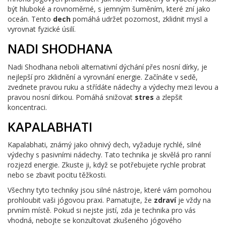
být hluboké a rovnoměrné, s jemným šuměním, které zní jako
oceán. Tento
dech
pomáhá udržet pozornost, zklidnit mysl a
vyrovnat fyzické úsilí.
NADI SHODHANA
Nadi Shodhana neboli alternativní dýchání přes nosní dírky, je
nejlepší pro zklidnění a vyrovnání energie. Začínáte v sedě,
zvednete pravou ruku a střídáte nádechy a výdechy mezi levou a
pravou nosní dírkou. Pomáhá snižovat
stres
a zlepšit
koncentraci.
KAPALABHATI
Kapalabhati, známý jako ohnivý dech, vyžaduje rychlé, silné
výdechy s pasivními nádechy. Tato technika je skvělá pro ranní
rozjezd energie. Zkuste ji, když se potřebujete rychle probrat
nebo se zbavit pocitu těžkosti.
Všechny tyto techniky jsou silné nástroje, které vám pomohou
prohloubit vaši jógovou praxi. Pamatujte, že
zdraví
je vždy na
prvním místě. Pokud si nejste jistí, zda je technika pro vás
vhodná, nebojte se konzultovat zkušeného jógového