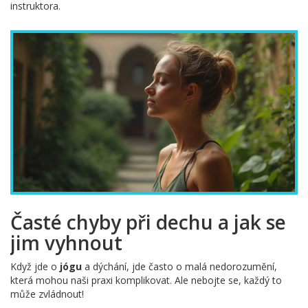
instruktora.
Časté chyby při dechu a jak se
jim vyhnout
Když jde o
jógu
a dýchání, jde často o malá nedorozumění,
která mohou naši praxi komplikovat. Ale nebojte se, každý to
může zvládnout!