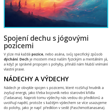
Spojení dechu s jógovými
pozicemi
V józe má každá
pozice
, nebo asána, svůj specifický způsob
dýchání
.
Dech
je mostem mezi naším fyzickým a mentálním já,
a když je správně propojen s pohyby, přináší nám hlubší vnímání
vlastní praxe.
NÁDECHY A VÝDECHY
Nádech je obvykle spojen s pozicemi, které rozšiřují hrudník a
zvyšují energii, jako třeba bojovník nebo starovění křídla
(Tadasana). Naproti tomu výdechy nás vedou do předklonů a
uvolňují napětí, protože s každým výdechem se více usazujeme
do polohy, jako je např. předklon v sedě (Paschimottanasana).