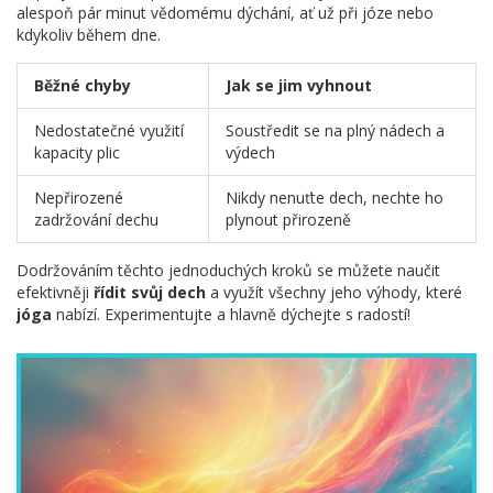
alespoň pár minut vědomému dýchání, ať už při józe nebo
kdykoliv během dne.
Běžné chyby
Jak se jim vyhnout
Nedostatečné využití
Soustředit se na plný nádech a
kapacity plic
výdech
Nepřirozené
Nikdy nenuťte dech, nechte ho
zadržování dechu
plynout přirozeně
Dodržováním těchto jednoduchých kroků se můžete naučit
efektivněji
řídit svůj dech
a využít všechny jeho výhody, které
jóga
nabízí. Experimentujte a hlavně dýchejte s radostí!