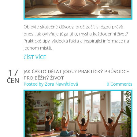
Objevte skutečné důvody, proč začít s jógou právě
dnes. Jak ovlivňuje jóga tělo, mysl a každodenní život?
Praktické tipy, vědecká fakta a inspirující informace na
jednom místě.
ČÍST VÍCE
17
JAK ČASTO DĚLAT JÓGU? PRAKTICKÝ PRŮVODCE
PRO BĚŽNÝ ŽIVOT
ČEN
Posted by
Zora Navrátilová
0 Comments