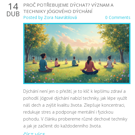
14
PROČ POTŘEBUJEME DÝCHAT? VÝZNAM A
TECHNIKY JÓGOVÉHO DÝCHÁNÍ
DUB
Posted by
Zora Navrátilová
0 Comments
Dýchání není jen o přežití, je to klíč k lepšímu zdraví a
pohodlí. Jógové dýchání nabízí techniky, jak lépe využít
náš dech a zvýšit kvalitu života. Zlepšuje koncentraci,
redukuje stres a podporuje mentální i fyzickou
pohodu. V článku probereme různé dechové techniky
a jak je začlenit do každodenního života.