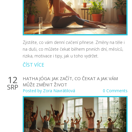
Zjistěte, co vám denní cvičení přinese. Změny na těle i
na duši, co můžete čekat během prvních dní, měsíců,
rizika, motivace i tipy, jak u toho vydržet.
ČÍST VÍCE
12
HATHA JÓGA: JAK ZAČÍT, CO ČEKAT A JAK VÁM
MŮŽE ZMĚNIT ŽIVOT
SRP
Posted by
Zora Navrátilová
0 Comments