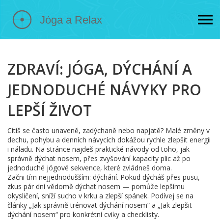
ZDRAVÍ: JÓGA, DÝCHÁNÍ A
JEDNODUCHÉ NÁVYKY PRO
LEPŠÍ ŽIVOT
Cítíš se často unaveně, zadýchaně nebo napjatě? Malé změny v
dechu, pohybu a denních návycích dokážou rychle zlepšit energii
i náladu. Na stránce najdeš praktické návody od toho, jak
správně dýchat nosem, přes zvyšování kapacity plic až po
jednoduché jógové sekvence, které zvládneš doma.
Začni tím nejjednodušším: dýchání. Pokud dýcháš přes pusu,
zkus pár dní vědomě dýchat nosem — pomůže lepšímu
okysličení, sníží sucho v krku a zlepší spánek. Podívej se na
články „Jak správně trénovat dýchání nosem“ a „Jak zlepšit
dýchání nosem“ pro konkrétní cviky a checklisty.