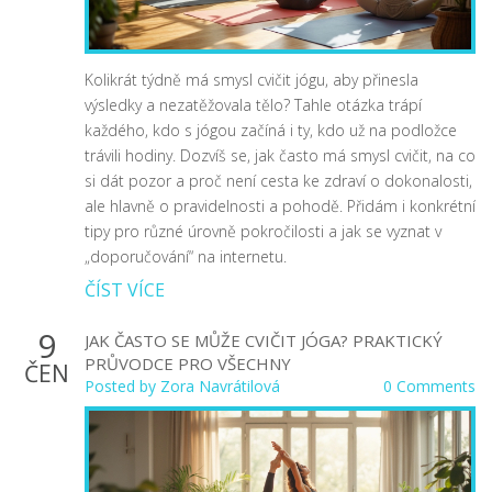
Kolikrát týdně má smysl cvičit jógu, aby přinesla
výsledky a nezatěžovala tělo? Tahle otázka trápí
každého, kdo s jógou začíná i ty, kdo už na podložce
trávili hodiny. Dozvíš se, jak často má smysl cvičit, na co
si dát pozor a proč není cesta ke zdraví o dokonalosti,
ale hlavně o pravidelnosti a pohodě. Přidám i konkrétní
tipy pro různé úrovně pokročilosti a jak se vyznat v
„doporučování“ na internetu.
ČÍST VÍCE
9
JAK ČASTO SE MŮŽE CVIČIT JÓGA? PRAKTICKÝ
PRŮVODCE PRO VŠECHNY
ČEN
Posted by
Zora Navrátilová
0 Comments