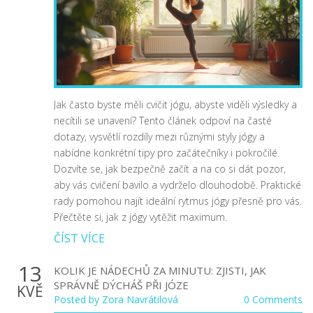
Jak často byste měli cvičit jógu, abyste viděli výsledky a
necítili se unavení? Tento článek odpoví na časté
dotazy, vysvětlí rozdíly mezi různými styly jógy a
nabídne konkrétní tipy pro začátečníky i pokročilé.
Dozvíte se, jak bezpečně začít a na co si dát pozor,
aby vás cvičení bavilo a vydrželo dlouhodobě. Praktické
rady pomohou najít ideální rytmus jógy přesně pro vás.
Přečtěte si, jak z jógy vytěžit maximum.
ČÍST VÍCE
13
KOLIK JE NÁDECHŮ ZA MINUTU: ZJISTI, JAK
SPRÁVNĚ DÝCHÁŠ PŘI JÓZE
KVĚ
Posted by
Zora Navrátilová
0 Comments