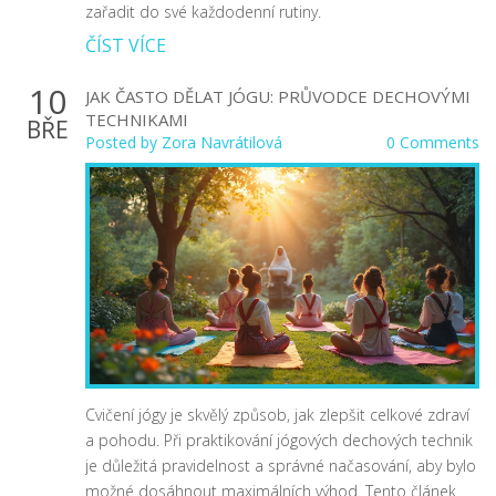
zařadit do své každodenní rutiny.
ČÍST VÍCE
10
JAK ČASTO DĚLAT JÓGU: PRŮVODCE DECHOVÝMI
TECHNIKAMI
BŘE
Posted by
Zora Navrátilová
0 Comments
Cvičení jógy je skvělý způsob, jak zlepšit celkové zdraví
a pohodu. Při praktikování jógových dechových technik
je důležitá pravidelnost a správné načasování, aby bylo
možné dosáhnout maximálních výhod. Tento článek