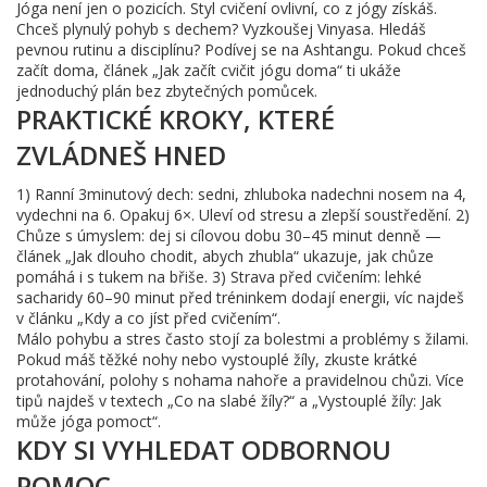
Jóga není jen o pozicích. Styl cvičení ovlivní, co z jógy získáš.
Chceš plynulý pohyb s dechem? Vyzkoušej Vinyasa. Hledáš
pevnou rutinu a disciplínu? Podívej se na Ashtangu. Pokud chceš
začít doma, článek „Jak začít cvičit jógu doma“ ti ukáže
jednoduchý plán bez zbytečných pomůcek.
PRAKTICKÉ KROKY, KTERÉ
ZVLÁDNEŠ HNED
1) Ranní 3minutový dech: sedni, zhluboka nadechni nosem na 4,
vydechni na 6. Opakuj 6×. Uleví od stresu a zlepší soustředění. 2)
Chůze s úmyslem: dej si cílovou dobu 30–45 minut denně —
článek „Jak dlouho chodit, abych zhubla“ ukazuje, jak chůze
pomáhá i s tukem na břiše. 3) Strava před cvičením: lehké
sacharidy 60–90 minut před tréninkem dodají energii, víc najdeš
v článku „Kdy a co jíst před cvičením“.
Málo pohybu a stres často stojí za bolestmi a problémy s žilami.
Pokud máš těžké nohy nebo vystouplé žíly, zkuste krátké
protahování, polohy s nohama nahoře a pravidelnou chůzi. Více
tipů najdeš v textech „Co na slabé žíly?“ a „Vystouplé žíly: Jak
může jóga pomoct“.
KDY SI VYHLEDAT ODBORNOU
POMOC