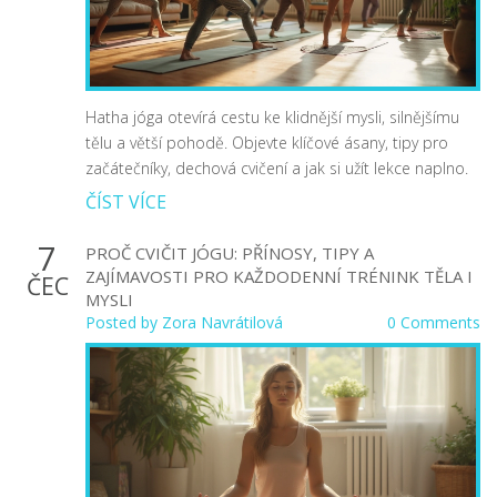
Hatha jóga otevírá cestu ke klidnější mysli, silnějšímu
tělu a větší pohodě. Objevte klíčové ásany, tipy pro
začátečníky, dechová cvičení a jak si užít lekce naplno.
ČÍST VÍCE
7
PROČ CVIČIT JÓGU: PŘÍNOSY, TIPY A
ZAJÍMAVOSTI PRO KAŽDODENNÍ TRÉNINK TĚLA I
ČEC
MYSLI
Posted by
Zora Navrátilová
0 Comments