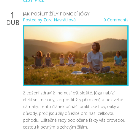
ČÍST VÍCE
1
JAK POSÍLIT ŽÍLY POMOCÍ JÓGY
Posted by
Zora Navrátilová
0 Comments
DUB
Zlepšení zdraví žil nemusí být složité. Jóga nabízí
efektivní metody, jak posílit žíly přirozeně a bez velké
námahy. Tento článek přináší praktické tipy, cviky a
důvody, proč jsou žíly důležité pro naši celkovou
pohodu. Užitečné rady podložené fakty vás provedou
cestou k pevným a zdravým žilám.