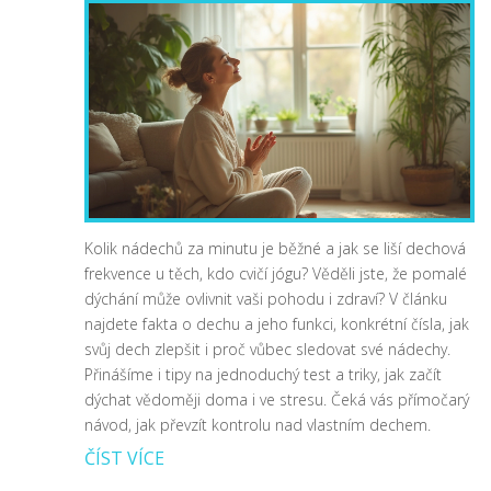
Kolik nádechů za minutu je běžné a jak se liší dechová
frekvence u těch, kdo cvičí jógu? Věděli jste, že pomalé
dýchání může ovlivnit vaši pohodu i zdraví? V článku
najdete fakta o dechu a jeho funkci, konkrétní čísla, jak
svůj dech zlepšit i proč vůbec sledovat své nádechy.
Přinášíme i tipy na jednoduchý test a triky, jak začít
dýchat vědoměji doma i ve stresu. Čeká vás přímočarý
návod, jak převzít kontrolu nad vlastním dechem.
ČÍST VÍCE