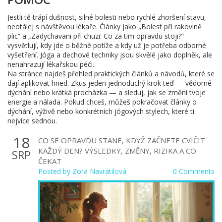
Jestli tě trápí dušnost, silné bolesti nebo rychlé zhoršení stavu,
neotálej s návštěvou lékaře. Články jako „Bolest při rakovině
plic“ a „Zadychavani při chuzi: Co za tim opravdu stoji?“
vysvětlují, kdy jde o běžné potíže a kdy už je potřeba odborné
vyšetření. Jóga a dechové techniky jsou skvělé jako doplněk, ale
nenahrazují lékařskou péči.
Na stránce najdeš přehled praktických článků a návodů, které se
dají aplikovat hned. Zkus jeden jednoduchý krok teď — vědomé
dýchání nebo krátká procházka — a sleduj, jak se změní tvoje
energie a nálada. Pokud chceš, můžeš pokračovat články o
dýchání, výživě nebo konkrétních jógových stylech, které ti
nejvíce sednou.
18
CO SE OPRAVDU STANE, KDYŽ ZAČNETE CVIČIT
KAŽDÝ DEN? VÝSLEDKY, ZMĚNY, RIZIKA A CO
SRP
ČEKAT
Posted by
Zora Navrátilová
0 Comments