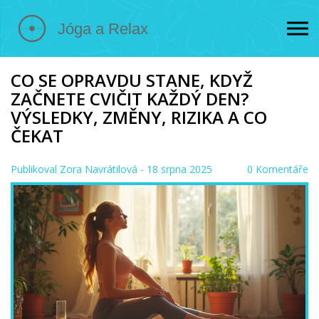
CO SE OPRAVDU STANE, KDYŽ
ZAČNETE CVIČIT KAŽDÝ DEN?
VÝSLEDKY, ZMĚNY, RIZIKA A CO
ČEKAT
Publikoval
Zora Navrátilová
- 18 srpna 2025
0 Komentáře