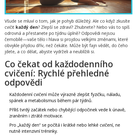
Všude se mluví o tom, jak je pohyb důležitý. Ale co když zkusíte
cvičit
každý den
? Zlepší se zdraví? Zhubnete? Nebo vás to spíš
odrovná a přestanete po týdnu úplně? Odpovědi nejsou
černobílé—vaše tělo i hlava si projdou velkými změnami, které
obvykle přijdou dřív, než čekáte. Může být fajn vědět, do čeho
jdete, a co dělat, abyste vydrželi a neublížili si.
Co čekat od každodenního
cvičení: Rychlé přehledné
odpovědi
Každodenní cvičení může výrazně zlepšit fyzičku, náladu,
spánek a metabolismus během pár týdnů.
Příliš tvrdý začátek nebo chybějící odpočinek vede k únavě,
zraněním i ztrátě motivace.
Pro „každý den“ se počítá i krátké nebo lehké cvičení, ne
nutně intenzivní tréninky.