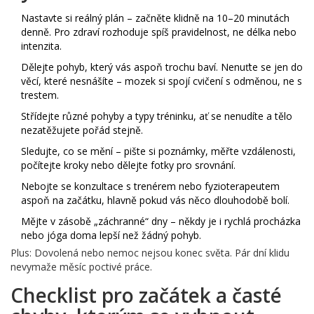
Nastavte si reálný plán – začněte klidně na 10–20 minutách
denně. Pro zdraví rozhoduje spíš pravidelnost, ne délka nebo
intenzita.
Dělejte pohyb, který vás aspoň trochu baví. Nenuťte se jen do
věcí, které nesnášíte – mozek si spojí cvičení s odměnou, ne s
trestem.
Střídejte různé pohyby a typy tréninku, ať se nenudíte a tělo
nezatěžujete pořád stejně.
Sledujte, co se mění – pište si poznámky, měřte vzdálenosti,
počítejte kroky nebo dělejte fotky pro srovnání.
Nebojte se konzultace s trenérem nebo fyzioterapeutem
aspoň na začátku, hlavně pokud vás něco dlouhodobě bolí.
Mějte v zásobě „záchranné“ dny – někdy je i rychlá procházka
nebo jóga doma lepší než žádný pohyb.
Plus: Dovolená nebo nemoc nejsou konec světa. Pár dní klidu
nevymaže měsíc poctivé práce.
Checklist pro začátek a časté