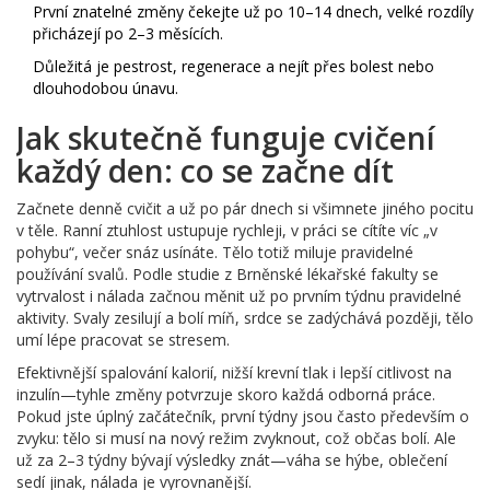
První znatelné změny čekejte už po 10–14 dnech, velké rozdíly
přicházejí po 2–3 měsících.
Důležitá je pestrost, regenerace a nejít přes bolest nebo
dlouhodobou únavu.
Jak skutečně funguje cvičení
každý den: co se začne dít
Začnete denně cvičit a už po pár dnech si všimnete jiného pocitu
v těle. Ranní ztuhlost ustupuje rychleji, v práci se cítíte víc „v
pohybu“, večer snáz usínáte. Tělo totiž miluje pravidelné
používání svalů. Podle studie z Brněnské lékařské fakulty se
vytrvalost i nálada začnou měnit už po prvním týdnu pravidelné
aktivity. Svaly zesilují a bolí míň, srdce se zadýchává později, tělo
umí lépe pracovat se stresem.
Efektivnější spalování kalorií, nižší krevní tlak i lepší citlivost na
inzulín—tyhle změny potvrzuje skoro každá odborná práce.
Pokud jste úplný začátečník, první týdny jsou často především o
zvyku: tělo si musí na nový režim zvyknout, což občas bolí. Ale
už za 2–3 týdny bývají výsledky znát—váha se hýbe, oblečení
sedí jinak, nálada je vyrovnanější.