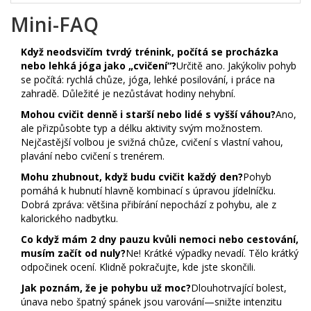
Mini-FAQ
Když neodsvičím tvrdý trénink, počítá se procházka
nebo lehká jóga jako „cvičení“?
Určitě ano. Jakýkoliv pohyb
se počítá: rychlá chůze, jóga, lehké posilování, i práce na
zahradě. Důležité je nezůstávat hodiny nehybní.
Mohou cvičit denně i starší nebo lidé s vyšší váhou?
Ano,
ale přizpůsobte typ a délku aktivity svým možnostem.
Nejčastější volbou je svižná chůze, cvičení s vlastní vahou,
plavání nebo cvičení s trenérem.
Mohu zhubnout, když budu cvičit každý den?
Pohyb
pomáhá k hubnutí hlavně kombinací s úpravou jídelníčku.
Dobrá zpráva: většina přibírání nepochází z pohybu, ale z
kalorického nadbytku.
Co když mám 2 dny pauzu kvůli nemoci nebo cestování,
musím začít od nuly?
Ne! Krátké výpadky nevadí. Tělo krátký
odpočinek ocení. Klidně pokračujte, kde jste skončili.
Jak poznám, že je pohybu už moc?
Dlouhotrvající bolest,
únava nebo špatný spánek jsou varování—snižte intenzitu