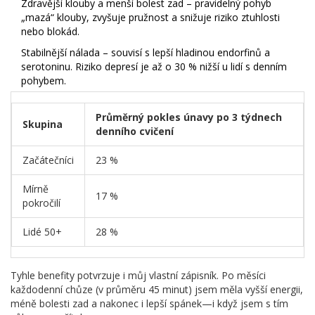
Zdravější klouby a menší bolest zad – pravidelný pohyb
„mazá“ klouby, zvyšuje pružnost a snižuje riziko ztuhlosti
nebo blokád.
Stabilnější nálada – souvisí s lepší hladinou endorfinů a
serotoninu. Riziko depresí je až o 30 % nižší u lidí s denním
pohybem.
Průměrný pokles únavy po 3 týdnech
Skupina
denního cvičení
Začátečníci
23 %
Mírně
17 %
pokročilí
Lidé 50+
28 %
Tyhle benefity potvrzuje i můj vlastní zápisník. Po měsíci
každodenní chůze (v průměru 45 minut) jsem měla vyšší energii,
méně bolesti zad a nakonec i lepší spánek—i když jsem s tím