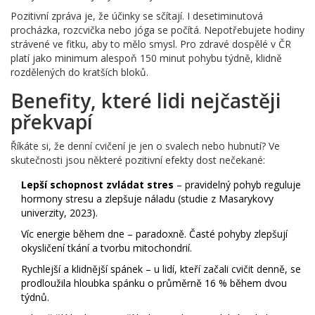
Pozitivní zpráva je, že účinky se sčítají. I desetiminutová
procházka, rozcvička nebo jóga se počítá. Nepotřebujete hodiny
strávené ve fitku, aby to mělo smysl. Pro zdravé dospělé v ČR
platí jako minimum alespoň 150 minut pohybu týdně, klidně
rozdělených do kratších bloků.
Benefity, které lidi nejčastěji
překvapí
Říkáte si, že denní cvičení je jen o svalech nebo hubnutí? Ve
skutečnosti jsou některé pozitivní efekty dost nečekané:
Lepší schopnost zvládat stres
– pravidelný pohyb reguluje
hormony stresu a zlepšuje náladu (studie z Masarykovy
univerzity, 2023).
Víc energie během dne – paradoxně. Časté pohyby zlepšují
okysličení tkání a tvorbu mitochondrií.
Rychlejší a klidnější spánek – u lidí, kteří začali cvičit denně, se
prodloužila hloubka spánku o průměrně 16 % během dvou
týdnů.