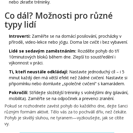
nebo zkraťte tréninky.
Co dál? Možnosti pro různé
typy lidí
Introverti:
Zaměřte se na domácí posilování, procházky v
přírodě, video-lekce nebo jógu. Doma lze cvičit i bez vybavení.
Lidé se sedavým zaměstnáním:
Rozdělte pohyb do tří
10minutových bloků během dne. Zlepší to soustředění i
výkonnost v práci.
Ti, kteří neustále odkládají:
Nastavte jednoduchý cíl – i 5
minut každý den má větší efekt než žádné cvičení. Nastavte si
připomínku nebo domluvte „společné cvičení“ s kamarádem.
Pokročilí:
Střídejte složitější tréninky s volnějšími dny (plavání,
mobilita). Zaměřte se na odpočinek a prevenci zranění.
Pokud se rozhodnete zavést pohyb do každého dne, dejte šanci
různým formám aktivit. Tělo vás za to pochválí dřív, než čekáte.
Pohyb je skvělý sluhou, ne tyranem—vyzkoušejte, jak se cítíte
vy.