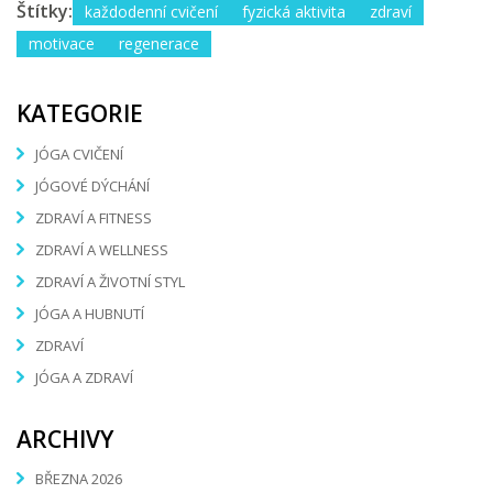
Štítky:
každodenní cvičení
fyzická aktivita
zdraví
motivace
regenerace
KATEGORIE
JÓGA CVIČENÍ
JÓGOVÉ DÝCHÁNÍ
ZDRAVÍ A FITNESS
ZDRAVÍ A WELLNESS
ZDRAVÍ A ŽIVOTNÍ STYL
JÓGA A HUBNUTÍ
ZDRAVÍ
JÓGA A ZDRAVÍ
ARCHIVY
BŘEZNA 2026