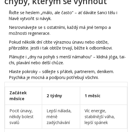
chyby, kterým se vyhnout
Řiďte se heslem „málo, ale často“ – ať dáváte šanci tělu i
hlavě vytvořit si návyk.
Nesrovnávejte se s ostatními, každý má jiné tempo a
možnosti regenerace.
Pokud několik dní cítíte výraznou únavu nebo obtíže,
přibrzděte. Jestli i tak obtíže trvají, běžte k odborníkovi.
Plánujte i „dny na pohyb s menší námahou“ – klidná jóga, tai-
chi, plavání nebo delší chůze.
Hlaste pokroky – sdílejte s přáteli, partnerem, deníkem.
Psychika je mocná a podporu potřebují všichni.
Začátek
2 týdny
1 měsíc
měsíce
Pocit únavy,
Lepší nálada,
Víc energie,
někdy bolest
méně
stabilnější váha,
svalů
zadýchávání
lepší spánek