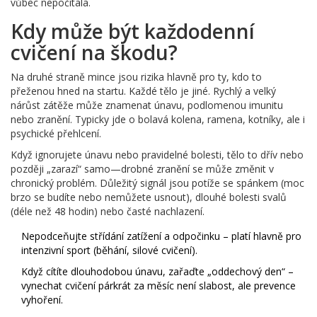
vůbec nepočítala.
Kdy může být každodenní
cvičení na škodu?
Na druhé straně mince jsou rizika hlavně pro ty, kdo to
přeženou hned na startu. Každé tělo je jiné. Rychlý a velký
nárůst zátěže může znamenat únavu, podlomenou imunitu
nebo zranění. Typicky jde o bolavá kolena, ramena, kotníky, ale i
psychické přehlcení.
Když ignorujete únavu nebo pravidelné bolesti, tělo to dřív nebo
později „zarazí“ samo—drobné zranění se může změnit v
chronický problém. Důležitý signál jsou potíže se spánkem (moc
brzo se budíte nebo nemůžete usnout), dlouhé bolesti svalů
(déle než 48 hodin) nebo časté nachlazení.
Nepodceňujte střídání zatížení a odpočinku – platí hlavně pro
intenzivní sport (běhání, silové cvičení).
Když cítíte dlouhodobou únavu, zařaďte „oddechový den“ –
vynechat cvičení párkrát za měsíc není slabost, ale prevence
vyhoření.