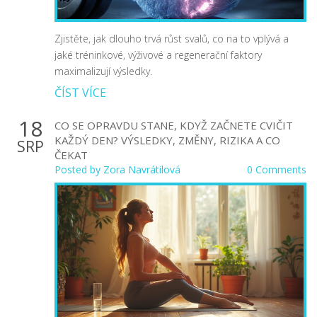
Zjistěte, jak dlouho trvá růst svalů, co na to vplývá a
jaké tréninkové, výživové a regenerační faktory
maximalizují výsledky.
ČÍST VÍCE
18
CO SE OPRAVDU STANE, KDYŽ ZAČNETE CVIČIT
KAŽDÝ DEN? VÝSLEDKY, ZMĚNY, RIZIKA A CO
SRP
ČEKAT
Posted by
Zora Navrátilová
0 Comments