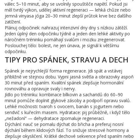
válec 5–10 minut, aby se uvolnily spouštěče napětí. Pokud jsi
měl tvrdý výkon, udělej aktivní regeneraci — lehká chůze nebo
jemná vinyasa jóga 20–30 minut zlepší průtok krve bez dalšího
zatížení.
Plánuj odpočinek: nahrazuj intenzivní dny dny s nízkou zátěží.
Jeden úplný den odpočinku týdně a jeden den lehké aktivity po
náročném tréninku pomáhají svalům i mozku zregenerovat.
Poslouchej tělo: bolest, ne jen únava, je signál k většímu
odpočinku.
TIPY PRO SPÁNEK, STRAVU A DECH
Spánek je nejrychlejší forma regenerace. Jdi spát a vstávej
přibližně ve stejnou dobu. Vypni jasná světla a obrazovky aspoň
30 minut před spaním. Kvalitní spánek zlepšuje hormonální
rovnováhu a opravuje svaly i nervy.
Jídlo po tréninku: kombinace bílkovin a sacharidů do 60–90
minut pomůže doplnit glykové zásoby a podpoří opravu svalů.
Lehké možnosti: tvaroh s ovocem, banán s jogurtem nebo
sendvič s kuřecím masem. Hydratace: pij průběžně, i když tělo
„nežadoní“ — dehydratace zpomaluje regeneraci.
Dýchání: nauč se pomalu dýchat do břicha a preferuj nosní
dýchání během klidových fází. To snižuje stresové hormony a
zlepšuje okysličení. Krátké dechové sekvence před spaním nebo