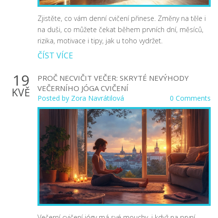
Zjistěte, co vám denní cvičení přinese. Změny na těle i
na duši, co můžete čekat během prvních dní, měsíců,
rizika, motivace i tipy, jak u toho vydržet.
ČÍST VÍCE
19
PROČ NECVIČIT VEČER: SKRYTÉ NEVÝHODY
VEČERNÍHO JÓGA CVIČENÍ
KVĚ
Posted by
Zora Navrátilová
0 Comments
Večerní cvičení jógy má své mouchy, i když na první