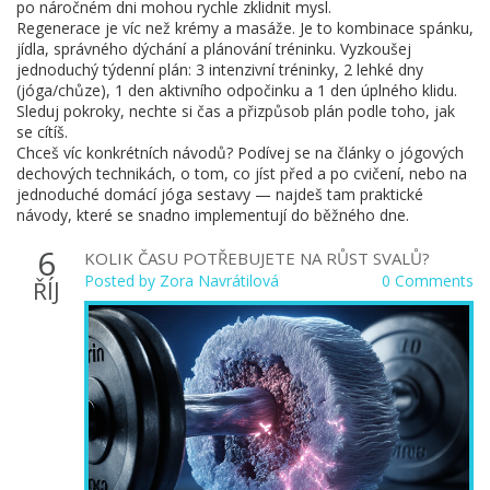
po náročném dni mohou rychle zklidnit mysl.
Regenerace je víc než krémy a masáže. Je to kombinace spánku,
jídla, správného dýchání a plánování tréninku. Vyzkoušej
jednoduchý týdenní plán: 3 intenzivní tréninky, 2 lehké dny
(jóga/chůze), 1 den aktivního odpočinku a 1 den úplného klidu.
Sleduj pokroky, nechte si čas a přizpůsob plán podle toho, jak
se cítíš.
Chceš víc konkrétních návodů? Podívej se na články o jógových
dechových technikách, o tom, co jíst před a po cvičení, nebo na
jednoduché domácí jóga sestavy — najdeš tam praktické
návody, které se snadno implementují do běžného dne.
6
KOLIK ČASU POTŘEBUJETE NA RŮST SVALŮ?
Posted by
Zora Navrátilová
0 Comments
ŘÍJ