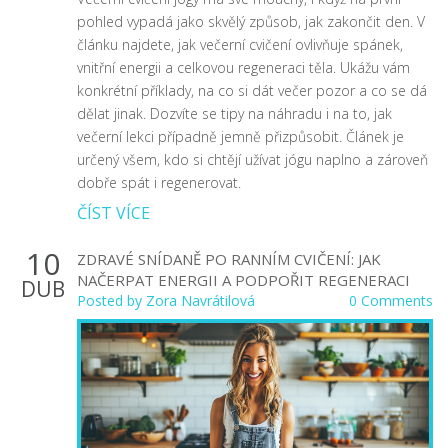
pohled vypadá jako skvělý způsob, jak zakončit den. V
článku najdete, jak večerní cvičení ovlivňuje spánek,
vnitřní energii a celkovou regeneraci těla. Ukážu vám
konkrétní příklady, na co si dát večer pozor a co se dá
dělat jinak. Dozvíte se tipy na náhradu i na to, jak
večerní lekci případně jemně přizpůsobit. Článek je
určený všem, kdo si chtějí užívat jógu naplno a zároveň
dobře spát i regenerovat.
ČÍST VÍCE
10
ZDRAVÉ SNÍDANĚ PO RANNÍM CVIČENÍ: JAK
NAČERPAT ENERGII A PODPOŘIT REGENERACI
DUB
Posted by
Zora Navrátilová
0 Comments