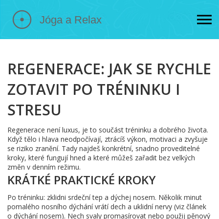
REGENERACE: JAK SE RYCHLE
ZOTAVIT PO TRÉNINKU I
STRESU
Regenerace není luxus, je to součást tréninku a dobrého života.
Když tělo i hlava neodpočívají, ztrácíš výkon, motivaci a zvyšuje
se riziko zranění. Tady najdeš konkrétní, snadno proveditelné
kroky, které fungují hned a které můžeš zařadit bez velkých
změn v denním režimu.
KRÁTKÉ PRAKTICKÉ KROKY
Po tréninku: zklidni srdeční tep a dýchej nosem. Několik minut
pomalého nosního dýchání vrátí dech a uklidní nervy (viz článek
o dýchání nosem). Nech svaly promasírovat nebo použij pěnový