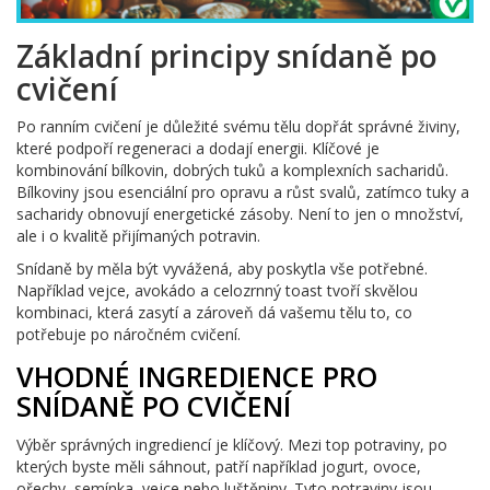
Základní principy snídaně po
cvičení
Po ranním cvičení je důležité svému tělu dopřát správné živiny,
které podpoří regeneraci a dodají energii. Klíčové je
kombinování bílkovin, dobrých tuků a komplexních sacharidů.
Bílkoviny jsou esenciální pro opravu a růst svalů, zatímco tuky a
sacharidy obnovují energetické zásoby. Není to jen o množství,
ale i o kvalitě přijímaných potravin.
Snídaně by měla být vyvážená, aby poskytla vše potřebné.
Například vejce, avokádo a celozrnný toast tvoří skvělou
kombinaci, která zasytí a zároveň dá vašemu tělu to, co
potřebuje po náročném cvičení.
VHODNÉ INGREDIENCE PRO
SNÍDANĚ PO CVIČENÍ
Výběr správných ingrediencí je klíčový. Mezi top potraviny, po
kterých byste měli sáhnout, patří například jogurt, ovoce,
ořechy, semínka, vejce nebo luštěniny. Tyto potraviny jsou