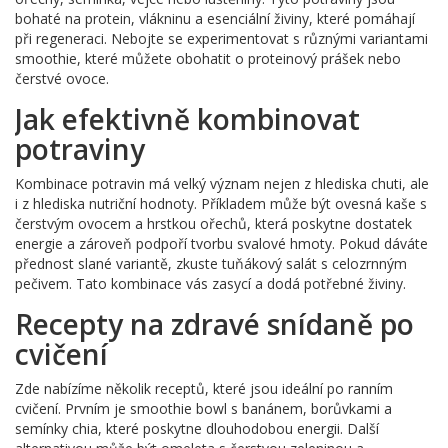
bohaté na protein, vlákninu a esenciální živiny, které pomáhají
při regeneraci. Nebojte se experimentovat s různými variantami
smoothie, které můžete obohatit o proteinový prášek nebo
čerstvé ovoce.
Jak efektivně kombinovat
potraviny
Kombinace potravin má velký význam nejen z hlediska chuti, ale
i z hlediska nutriční hodnoty. Příkladem může být ovesná kaše s
čerstvým ovocem a hrstkou ořechů, která poskytne dostatek
energie a zároveň podpoří tvorbu svalové hmoty. Pokud dáváte
přednost slané variantě, zkuste tuňákový salát s celozrnným
pečivem. Tato kombinace vás zasycí a dodá potřebné živiny.
Recepty na zdravé snídaně po
cvičení
Zde nabízíme několik receptů, které jsou ideální po ranním
cvičení. Prvním je smoothie bowl s banánem, borůvkami a
semínky chia, které poskytne dlouhodobou energii. Další