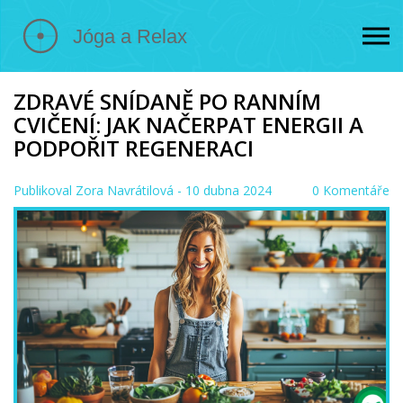
ZDRAVÉ SNÍDANĚ PO RANNÍM
CVIČENÍ: JAK NAČERPAT ENERGII A
PODPOŘIT REGENERACI
Publikoval
Zora Navrátilová
- 10 dubna 2024
0 Komentáře