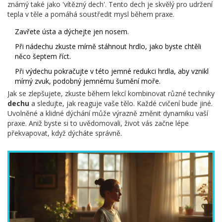
známý také jako 'vítězný dech'. Tento dech je skvělý pro udržení
tepla v těle a pomáhá soustředit mysl během praxe.
Zavřete ústa a dýchejte jen nosem.
Při nádechu zkuste mírně stáhnout hrdlo, jako byste chtěli
něco šeptem říct.
Při výdechu pokračujte v této jemné redukci hrdla, aby vznikl
mírný zvuk, podobný jemnému šumění moře.
Jak se zlepšujete, zkuste během lekcí kombinovat různé techniky
dechu
a sledujte, jak reaguje vaše tělo. Každé cvičení bude jiné.
Uvolněné a klidné dýchání může výrazně změnit dynamiku vaší
praxe. Aniž byste si to uvědomovali, život vás začne lépe
překvapovat, když dýcháte správně.