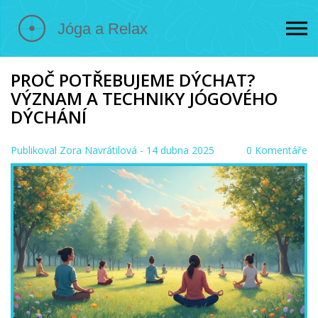
PROČ POTŘEBUJEME DÝCHAT?
VÝZNAM A TECHNIKY JÓGOVÉHO
DÝCHÁNÍ
Publikoval
Zora Navrátilová
- 14 dubna 2025
0 Komentáře