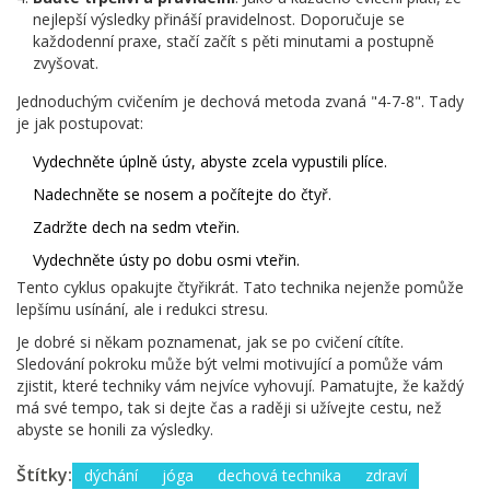
nejlepší výsledky přináší pravidelnost. Doporučuje se
každodenní praxe, stačí začít s pěti minutami a postupně
zvyšovat.
Jednoduchým cvičením je dechová metoda zvaná "4-7-8". Tady
je jak postupovat:
Vydechněte úplně ústy, abyste zcela vypustili plíce.
Nadechněte se nosem a počítejte do čtyř.
Zadržte dech na sedm vteřin.
Vydechněte ústy po dobu osmi vteřin.
Tento cyklus opakujte čtyřikrát. Tato technika nejenže pomůže
lepšímu usínání, ale i redukci stresu.
Je dobré si někam poznamenat, jak se po cvičení cítíte.
Sledování pokroku může být velmi motivující a pomůže vám
zjistit, které techniky vám nejvíce vyhovují. Pamatujte, že každý
má své tempo, tak si dejte čas a raději si užívejte cestu, než
abyste se honili za výsledky.
Štítky:
dýchání
jóga
dechová technika
zdraví