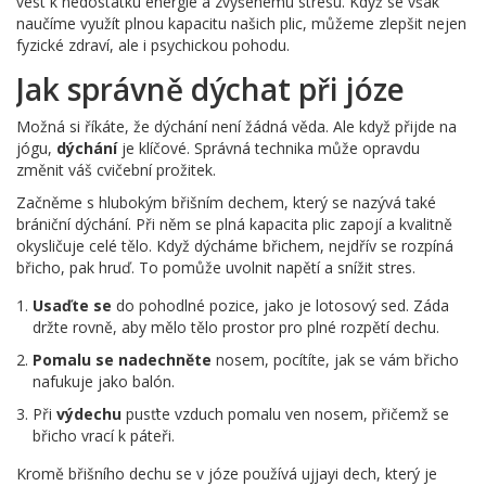
vést k nedostatku energie a zvýšenému stresu. Když se však
naučíme využít plnou kapacitu našich plic, můžeme zlepšit nejen
fyzické zdraví, ale i psychickou pohodu.
Jak správně dýchat při józe
Možná si říkáte, že dýchání není žádná věda. Ale když přijde na
jógu,
dýchání
je klíčové. Správná technika může opravdu
změnit váš cvičební prožitek.
Začněme s hlubokým břišním dechem, který se nazývá také
brániční dýchání. Při něm se plná kapacita plic zapojí a kvalitně
okysličuje celé tělo. Když dýcháme břichem, nejdřív se rozpíná
břicho, pak hruď. To pomůže uvolnit napětí a snížit stres.
Usaďte se
do pohodlné pozice, jako je lotosový sed. Záda
držte rovně, aby mělo tělo prostor pro plné rozpětí dechu.
Pomalu se nadechněte
nosem, pocítíte, jak se vám břicho
nafukuje jako balón.
Při
výdechu
pusťte vzduch pomalu ven nosem, přičemž se
břicho vrací k páteři.
Kromě břišního dechu se v józe používá ujjayi dech, který je