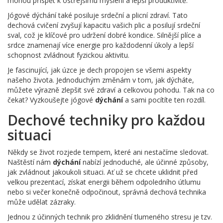
mohou přispět k ostřejšímu myšlení a lepší produktivitě.
Jógové dýchání také posiluje srdeční a plicní zdraví. Tato
dechová cvičení zvyšují kapacitu vašich plic a posilují srdeční
sval, což je klíčové pro udržení dobré kondice. Silnější plíce a
srdce znamenají více energie pro každodenní úkoly a lepší
schopnost zvládnout fyzickou aktivitu.
Je fascinující, jak úzce je dech propojen se všemi aspekty
našeho života. Jednoduchým změnám v tom, jak dýcháte,
můžete výrazně zlepšit své zdraví a celkovou pohodu. Tak na co
čekat? Vyzkoušejte jógové
dýchání
a sami pocítíte ten rozdíl.
Dechové techniky pro každou
situaci
Někdy se život rozjede tempem, které ani nestačíme sledovat.
Naštěstí nám
dýchání
nabízí jednoduché, ale účinné způsoby,
jak zvládnout jakoukoli situaci. Ať už se chcete uklidnit před
velkou prezentací, získat energii během odpoledního útlumu
nebo si večer konečně odpočinout, správná dechová technika
může udělat zázraky.
Jednou z účinných technik pro zklidnění tlumeného stresu je tzv.