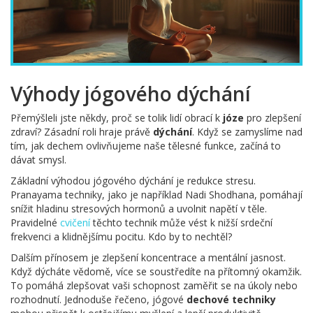
Výhody jógového dýchání
Přemýšleli jste někdy, proč se tolik lidí obrací k
józe
pro zlepšení
zdraví? Zásadní roli hraje právě
dýchání
. Když se zamyslíme nad
tím, jak dechem ovlivňujeme naše tělesné funkce, začíná to
dávat smysl.
Základní výhodou jógového dýchání je redukce stresu.
Pranayama techniky, jako je například Nadi Shodhana, pomáhají
snížit hladinu stresových hormonů a uvolnit napětí v těle.
Pravidelné
cvičení
těchto technik může vést k nižší srdeční
frekvenci a klidnějšímu pocitu. Kdo by to nechtěl?
Dalším přínosem je zlepšení koncentrace a mentální jasnost.
Když dýcháte vědomě, více se soustředíte na přítomný okamžik.
To pomáhá zlepšovat vaši schopnost zaměřit se na úkoly nebo
rozhodnutí. Jednoduše řečeno, jógové
dechové techniky