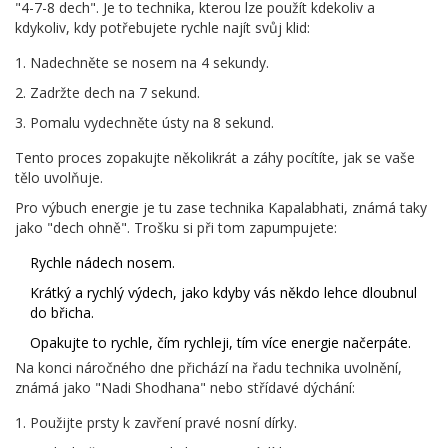
"4-7-8 dech". Je to technika, kterou lze použít kdekoliv a
kdykoliv, kdy potřebujete rychle najít svůj klid:
Nadechněte se nosem na 4 sekundy.
Zadržte dech na 7 sekund.
Pomalu vydechněte ústy na 8 sekund.
Tento proces zopakujte několikrát a záhy pocítíte, jak se vaše
tělo uvolňuje.
Pro výbuch energie je tu zase technika Kapalabhati, známá taky
jako "dech ohně". Trošku si při tom zapumpujete:
Rychle nádech nosem.
Krátký a rychlý výdech, jako kdyby vás někdo lehce dloubnul
do břicha.
Opakujte to rychle, čím rychleji, tím více energie načerpáte.
Na konci náročného dne přichází na řadu technika uvolnění,
známá jako "Nadi Shodhana" nebo střídavé dýchání:
Použijte prsty k zavření pravé nosní dírky.