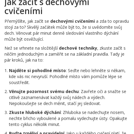
Jak začít s dechovými
cvičeními
Přemýšlíte, jak začít se
dechovými cvičeními
a zda to opravdu
stojí za to? Skvělý začátek může být to, že si uvědomíte svůj
dech. Věnovat pár minut denně sledování vlastního dýchání
může být osvěžující.
Než se vrhnete na složitější
dechové techniky
, zkuste začít s
něčím jednoduchým a zaměřit se na základní pravidla. Tady je
pár kroků, jak na to:
Najděte si pohodlné místo
: Seďte nebo lehněte si někam,
kde vás nic nevyruší. Pohodlné místo vám pomůže lépe se
soustředit.
Věnujte pozornost svému dechu
: Zavřete oči a snažte se
citlivě zaznamenávat každý svůj nádech a výdech.
Nepokoušejte se dech měnit, stačí jej sledovat.
Zkuste hluboké dýchání
: Zhluboka se nadechujte nosem,
nechte břicho vyboulené a pomalu vydechujte ústy. Opakujte
tento cyklus několik minut.
Buďte trpěliví a pravidelní
: Jako u každého cvičení platí, že