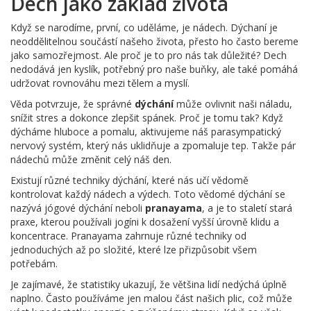
Dech jako základ života
Když se narodíme, první, co uděláme, je nádech. Dýchaní je
neoddělitelnou součástí našeho života, přesto ho často bereme
jako samozřejmost. Ale proč je to pro nás tak důležité? Dech
nedodává jen kyslík, potřebný pro naše buňky, ale také pomáhá
udržovat rovnováhu mezi tělem a myslí.
Věda potvrzuje, že správné
dýchání
může ovlivnit naši náladu,
snížit stres a dokonce zlepšit spánek. Proč je tomu tak? Když
dýcháme hluboce a pomalu, aktivujeme náš parasympatický
nervový systém, který nás uklidňuje a zpomaluje tep. Takže pár
nádechů může změnit celý náš den.
Existují různé techniky dýchání, které nás učí vědomě
kontrolovat každý nádech a výdech. Toto vědomé dýchání se
nazývá jógové dýchání neboli
pranayama
, a je to staletí stará
praxe, kterou používali jogíni k dosažení vyšší úrovně klidu a
koncentrace. Pranayama zahrnuje různé techniky od
jednoduchých až po složité, které lze přizpůsobit všem
potřebám.
Je zajímavé, že statistiky ukazují, že většina lidí nedýchá úplně
naplno. Často používáme jen malou část našich plic, což může