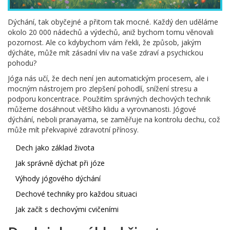
Dýchání, tak obyčejné a přitom tak mocné. Každý den uděláme
okolo 20 000 nádechů a výdechů, aniž bychom tomu věnovali
pozornost. Ale co kdybychom vám řekli, že způsob, jakým
dýcháte, může mít zásadní vliv na vaše zdraví a psychickou
pohodu?
Jóga nás učí, že dech není jen automatickým procesem, ale i
mocným nástrojem pro zlepšení pohodlí, snížení stresu a
podporu koncentrace. Použitím správných dechových technik
můžeme dosáhnout většího klidu a vyrovnanosti. Jógové
dýchání, neboli pranayama, se zaměřuje na kontrolu dechu, což
může mít překvapivé zdravotní přínosy.
Dech jako základ života
Jak správně dýchat při józe
Výhody jógového dýchání
Dechové techniky pro každou situaci
Jak začít s dechovými cvičeními