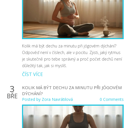
Kolik má být dechu za minutu při jógovém dýchání?
Odpověď není v číslech, ale v pocitu. Zjisti, jaký rytmus
je skutečně pro tebe správný a proč počet dechů není
důležitý tak, jak si myslíš.
ČÍST VÍCE
3
KOLIK MÁ BÝT DECHU ZA MINUTU PŘI JÓGOVÉM
DÝCHÁNÍ?
BŘE
Posted by
Zora Navrátilová
0 Comments