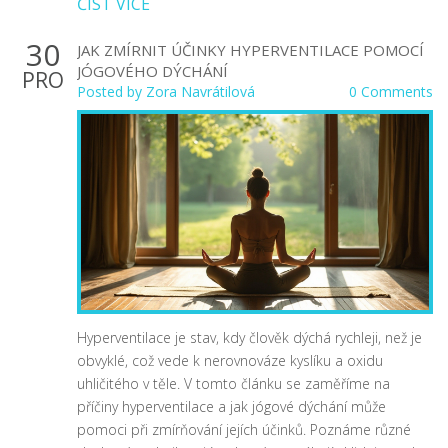
ČÍST VÍCE
30
JAK ZMÍRNIT ÚČINKY HYPERVENTILACE POMOCÍ
JÓGOVÉHO DÝCHÁNÍ
PRO
Posted by
Zora Navrátilová
0 Comments
Hyperventilace je stav, kdy člověk dýchá rychleji, než je
obvyklé, což vede k nerovnováze kyslíku a oxidu
uhličitého v těle. V tomto článku se zaměříme na
příčiny hyperventilace a jak jógové dýchání může
pomoci při zmírňování jejích účinků. Poznáme různé