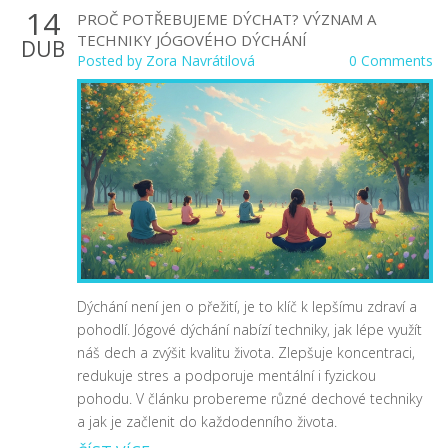
14
PROČ POTŘEBUJEME DÝCHAT? VÝZNAM A
TECHNIKY JÓGOVÉHO DÝCHÁNÍ
DUB
Posted by
Zora Navrátilová
0 Comments
Dýchání není jen o přežití, je to klíč k lepšímu zdraví a
pohodlí. Jógové dýchání nabízí techniky, jak lépe využít
náš dech a zvýšit kvalitu života. Zlepšuje koncentraci,
redukuje stres a podporuje mentální i fyzickou
pohodu. V článku probereme různé dechové techniky
a jak je začlenit do každodenního života.