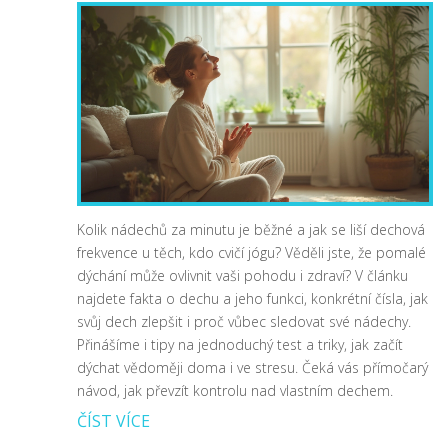
Kolik nádechů za minutu je běžné a jak se liší dechová
frekvence u těch, kdo cvičí jógu? Věděli jste, že pomalé
dýchání může ovlivnit vaši pohodu i zdraví? V článku
najdete fakta o dechu a jeho funkci, konkrétní čísla, jak
svůj dech zlepšit i proč vůbec sledovat své nádechy.
Přinášíme i tipy na jednoduchý test a triky, jak začít
dýchat vědoměji doma i ve stresu. Čeká vás přímočarý
návod, jak převzít kontrolu nad vlastním dechem.
ČÍST VÍCE