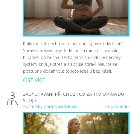
Kolik má být dechu za minutu při jógovém dýchání?
Správná frekvence je 6 dechů za minutu - pomalu,
hluboce, do břicha. Tento rytmus uklidňuje nervový
systém, snižuje stres a zlepšuje zdraví. Naučte se
postupně dosáhnout tohoto ideálu bez násilí.
ČÍST VÍCE
3
ZADYCHAVANI PŘI CHUZI: CO ZA TIM OPRAVDU
STOJI?
ČEN
Posted by
Zora Navrátilová
0 Comments