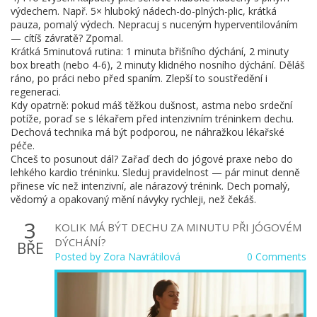
výdechem. Např. 5× hluboký nádech-do-plných-plic, krátká
pauza, pomalý výdech. Nepracuj s nuceným hyperventilováním
— cítíš závratě? Zpomal.
Krátká 5minutová rutina: 1 minuta břišního dýchání, 2 minuty
box breath (nebo 4-6), 2 minuty klidného nosního dýchání. Děláš
ráno, po práci nebo před spaním. Zlepší to soustředění i
regeneraci.
Kdy opatrně: pokud máš těžkou dušnost, astma nebo srdeční
potíže, poraď se s lékařem před intenzivním tréninkem dechu.
Dechová technika má být podporou, ne náhražkou lékařské
péče.
Chceš to posunout dál? Zařaď dech do jógové praxe nebo do
lehkého kardio tréninku. Sleduj pravidelnost — pár minut denně
přinese víc než intenzivní, ale nárazový trénink. Dech pomalý,
vědomý a opakovaný mění návyky rychleji, než čekáš.
3
KOLIK MÁ BÝT DECHU ZA MINUTU PŘI JÓGOVÉM
DÝCHÁNÍ?
BŘE
Posted by
Zora Navrátilová
0 Comments