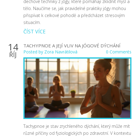
dechové techniky z jógy, které pomáhají zklidnit mysl a
tělo. Naučíme se, jak pravidelné praktiky jógy mohou
přispívat k celkové pohodě a předcházet stresovým
situacím.
ČÍST VÍCE
14
TACHYPNOE A JEJÍ VLIV NA JÓGOVÉ DÝCHÁNÍ
Posted by
Zora Navrátilová
0 Comments
ŘÍJ
Tachypnoe je stav zrychleného dýchání, který může mít
různé příčiny od fyziologických po zdravotní. V kontextu