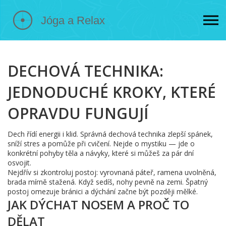
DECHOVÁ TECHNIKA:
JEDNODUCHÉ KROKY, KTERÉ
OPRAVDU FUNGUJÍ
Dech řídí energii i klid. Správná dechová technika zlepší spánek,
sníží stres a pomůže při cvičení. Nejde o mystiku — jde o
konkrétní pohyby těla a návyky, které si můžeš za pár dní
osvojit.
Nejdřív si zkontroluj postoj: vyrovnaná páteř, ramena uvolněná,
brada mírně stažená. Když sedíš, nohy pevně na zemi. Špatný
postoj omezuje bránici a dýchání začne být později mělké.
JAK DÝCHAT NOSEM A PROČ TO
DĚLAT