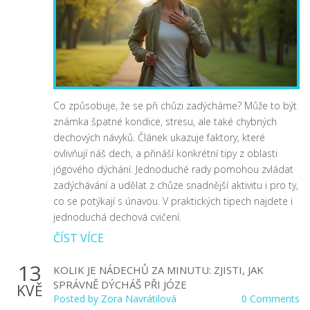
Co způsobuje, že se při chůzi zadýcháme? Může to být
známka špatné kondice, stresu, ale také chybných
dechových návyků. Článek ukazuje faktory, které
ovlivňují náš dech, a přináší konkrétní tipy z oblasti
jógového dýchání. Jednoduché rady pomohou zvládat
zadýchávání a udělat z chůze snadnější aktivitu i pro ty,
co se potýkají s únavou. V praktických tipech najdete i
jednoduchá dechová cvičení.
ČÍST VÍCE
13
KOLIK JE NÁDECHŮ ZA MINUTU: ZJISTI, JAK
SPRÁVNĚ DÝCHÁŠ PŘI JÓZE
KVĚ
Posted by
Zora Navrátilová
0 Comments