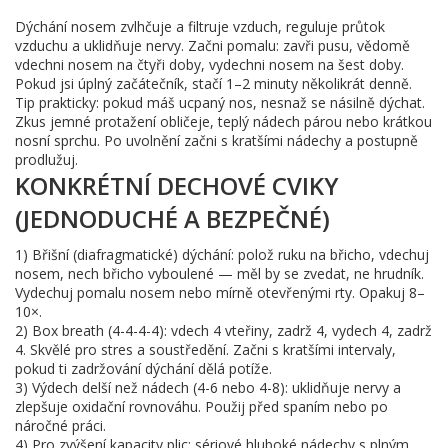
Dýchání nosem zvlhčuje a filtruje vzduch, reguluje průtok
vzduchu a uklidňuje nervy. Začni pomalu: zavři pusu, vědomě
vdechni nosem na čtyři doby, vydechni nosem na šest doby.
Pokud jsi úplný začátečník, stačí 1–2 minuty několikrát denně.
Tip prakticky: pokud máš ucpaný nos, nesnaž se násilně dýchat.
Zkus jemné protažení obličeje, teplý nádech párou nebo krátkou
nosní sprchu. Po uvolnění začni s kratšími nádechy a postupně
prodlužuj.
KONKRÉTNÍ DECHOVÉ CVIKY
(JEDNODUCHÉ A BEZPEČNÉ)
1) Břišní (diafragmatické) dýchání: polož ruku na břicho, vdechuj
nosem, nech břicho vyboulené — měl by se zvedat, ne hrudník.
Vydechuj pomalu nosem nebo mírně otevřenými rty. Opakuj 8–
10×.
2) Box breath (4-4-4-4): vdech 4 vteřiny, zadrž 4, vydech 4, zadrž
4. Skvělé pro stres a soustředění. Začni s kratšími intervaly,
pokud ti zadržování dýchání dělá potíže.
3) Výdech delší než nádech (4-6 nebo 4-8): uklidňuje nervy a
zlepšuje oxidační rovnováhu. Použij před spaním nebo po
náročné práci.
4) Pro zvýšení kapacity plic: sériové hluboké nádechy s plným