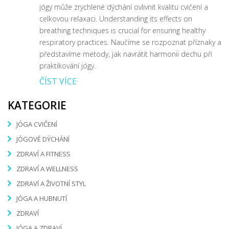
jógy může zrychlené dýchání ovlivnit kvalitu cvičení a
celkovou relaxaci. Understanding its effects on
breathing techniques is crucial for ensuring healthy
respiratory practices. Naučíme se rozpoznat příznaky a
představíme metody, jak navrátit harmonii dechu při
praktikování jógy.
ČÍST VÍCE
KATEGORIE
JÓGA CVIČENÍ
JÓGOVÉ DÝCHÁNÍ
ZDRAVÍ A FITNESS
ZDRAVÍ A WELLNESS
ZDRAVÍ A ŽIVOTNÍ STYL
JÓGA A HUBNUTÍ
ZDRAVÍ
JÓGA A ZDRAVÍ