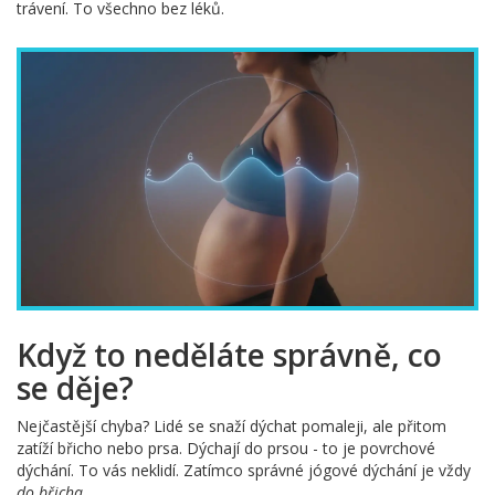
trávení. To všechno bez léků.
Když to neděláte správně, co
se děje?
Nejčastější chyba? Lidé se snaží dýchat pomaleji, ale přitom
zatíží břicho nebo prsa. Dýchají do prsou - to je povrchové
dýchání. To vás neklidí. Zatímco správné jógové dýchání je vždy
do břicha
.