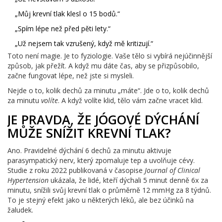
„Můj krevní tlak klesl o 15 bodů.“
„Spím lépe než před pěti lety.“
„Už nejsem tak vzrušený, když mě kritizují.“
Toto není magie. Je to fyziologie. Vaše tělo si vybírá nejúčinnější
způsob, jak přežít. A když mu dáte čas, aby se přizpůsobilo,
začne fungovat lépe, než jste si mysleli.
Nejde o to, kolik dechů za minutu „máte“. Jde o to, kolik dechů
za minutu
volíte
. A když volíte klid, tělo vám začne vracet klid.
JE PRAVDA, ŽE JÓGOVÉ DÝCHÁNÍ
MŮŽE SNÍŽIT KREVNÍ TLAK?
Ano. Pravidelné dýchání 6 dechů za minutu aktivuje
parasympatický nerv, který zpomaluje tep a uvolňuje cévy.
Studie z roku 2022 publikovaná v časopise
Journal of Clinical
Hypertension
ukázala, že lidé, kteří dýchali 5 minut denně 6x za
minutu, snížili svůj krevní tlak o průměrně 12 mmHg za 8 týdnů.
To je stejný efekt jako u některých léků, ale bez účinků na
žaludek.