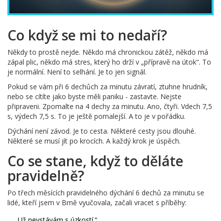
Co když se mi to nedaří?
Někdy to prostě nejde. Někdo má chronickou zátěž, někdo má
zápal plic, někdo má stres, který ho drží v „přípravě na útok“. To
je normální. Není to selhání. Je to jen signál.
Pokud se vám při 6 dechůch za minutu závratí, ztuhne hrudník,
nebo se cítíte jako byste měli paniku - zastavte. Nejste
připraveni. Zpomalte na 4 dechy za minutu. Ano, čtyři. Vdech 7,5
s, výdech 7,5 s. To je ještě pomalejší. A to je v pořádku.
Dýchání není závod. Je to cesta. Některé cesty jsou dlouhé.
Některé se musí jít po krocích. A každý krok je úspěch.
Co se stane, když to děláte
pravidelně?
Po třech měsících pravidelného dýchání 6 dechů za minutu se
lidé, kteří jsem v Brně vyučovala, začali vracet s příběhy:
„Už nevstávám s úzkostí.“