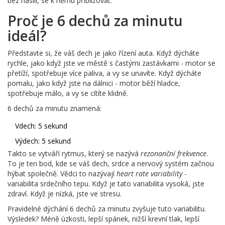
bez násilí, se k němu přibližovat.
Proč je 6 dechů za minutu
ideál?
Představte si, že váš dech je jako řízení auta. Když dýcháte
rychle, jako když jste ve městě s častými zastávkami - motor se
přetíží, spotřebuje více paliva, a vy se unavíte. Když dýcháte
pomalu, jako když jste na dálnici - motor běží hladce,
spotřebuje málo, a vy se cítíte klidně.
6 dechů za minutu znamená:
Vdech: 5 sekund
Výdech: 5 sekund
Takto se vytváří rytmus, který se nazývá
rezonanční frekvence
.
To je ten bod, kde se váš dech, srdce a nervový systém začnou
hýbat společně. Vědci to nazývají
heart rate variability
-
variabilita srdečního tepu. Když je tato variabilita vysoká, jste
zdraví. Když je nízká, jste ve stresu.
Pravidelné dýchání 6 dechů za minutu zvyšuje tuto variabilitu.
Výsledek? Méně úzkosti, lepší spánek, nižší krevní tlak, lepší