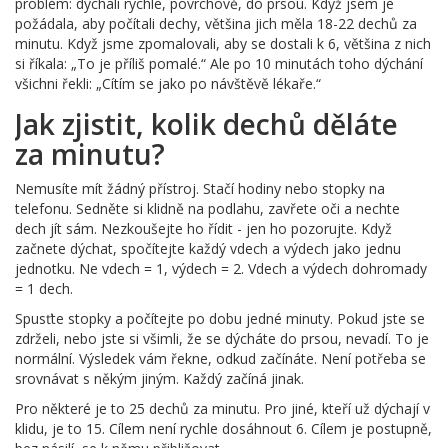
problém: dýchali rychle, povrchově, do prsou. Když jsem je
požádala, aby počítali dechy, většina jich měla 18-22 dechů za
minutu. Když jsme zpomalovali, aby se dostali k 6, většina z nich
si říkala: „To je příliš pomalé.“ Ale po 10 minutách toho dýchání
všichni řekli: „Cítím se jako po návštěvě lékaře.“
Jak zjistit, kolik dechů děláte
za minutu?
Nemusíte mít žádný přístroj. Stačí hodiny nebo stopky na
telefonu. Sedněte si klidně na podlahu, zavřete oči a nechte
dech jít sám. Nezkoušejte ho řídit - jen ho pozorujte. Když
začnete dýchat, spočítejte každý vdech a výdech jako jednu
jednotku. Ne vdech = 1, výdech = 2. Vdech a výdech dohromady
= 1 dech.
Spusťte stopky a počítejte po dobu jedné minuty. Pokud jste se
zdrželi, nebo jste si všimli, že se dýcháte do prsou, nevadí. To je
normální. Výsledek vám řekne, odkud začínáte. Není potřeba se
srovnávat s někým jiným. Každý začíná jinak.
Pro některé je to 25 dechů za minutu. Pro jiné, kteří už dýchají v
klidu, je to 15. Cílem není rychle dosáhnout 6. Cílem je postupně,