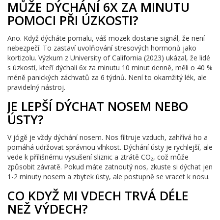
MŮŽE DÝCHÁNÍ 6X ZA MINUTU
POMOCI PŘI ÚZKOSTI?
Ano. Když dýcháte pomalu, váš mozek dostane signál, že není
nebezpečí. To zastaví uvolňování stresových hormonů jako
kortizolu. Výzkum z University of California (2023) ukázal, že lidé
s úzkostí, kteří dýchali 6x za minutu 10 minut denně, měli o 40 %
méně panických záchvatů za 6 týdnů. Není to okamžitý lék, ale
pravidelný nástroj.
JE LEPŠÍ DÝCHAT NOSEM NEBO
ÚSTY?
V jógě je vždy dýchání nosem. Nos filtruje vzduch, zahřívá ho a
pomáhá udržovat správnou vlhkost. Dýchání ústy je rychlejší, ale
vede k přílišnému vysušení sliznic a ztrátě CO₂, což může
způsobit závratě. Pokud máte zatnoutý nos, zkuste si dýchat jen
1-2 minuty nosem a zbytek ústy, ale postupně se vracet k nosu.
CO KDYŽ MI VDECH TRVÁ DÉLE
NEŽ VÝDECH?