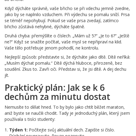
Když dýcháte správně, vaše břicho se při vdechu jemně zvedne,
jako by se naplnilo vzduchem. Při výdechu se pomalu sníží. Prsa
se téměř nepohybují. Pokud se vaše prsa zvedají, zatímco
břicho zůstává nehybné, dýcháte špatně.
Druhá chyba: přemýšlíte o číslech. „Mám už 5?“ „Je to 6?“ „Ještě
ne?“ Když se snažíte počítat, vaše mysl se nepřipraví na klid.
Vaše tělo potřebuje jenom pohodlí, ne kontrolu.
Nejlepší způsob: představte si, že dýcháte jako dítě. Dítě neříká:
„Musím dýchat pomalu.“ Dítě dýchá hluboce, přirozeně, bez
soudění. Zkus to. Zavři oči. Představ si, že jsi dítě. A dej dechu
jít.
Praktický plán: Jak se k 6
dechům za minutu dostat
Nemusíte to dělat hned. To by bylo jako chtít běžet maraton,
aniž byste se naučili chodit. Tady je jednoduchý plán, který jsem
používala s tisíci studenty:
Týden 1:
Počítejte svůj aktuální dech. Zapište si číslo.
Dýchání neupravujte. Pouze pozorujte.