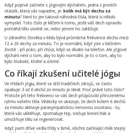
Když poprvé začnete s jógovým dýcháním, jedna z prvních
otázek, která vás napadne, je:
kolik má být dechu za
minutu
? Není to jen taková náhodná čísla, která si někdo
vymyslel. Toto číslo je klíčem k tomu, jestli váš dech opravdu
pomáhá tělu uvolnit se, nebo jenom ho zatěžuje.
U zdravého člověka v klidu bývá průměrná frekvence dechu mezi
12 a 20 dechy za minutu. To je normální, když jste v běžném
životě - při práci, při chůzi, když se díváte na telefon. Ale jógové
dýchání není o tom, aby to bylo normální. Je to o tom, aby to
bylo
hluboké
,
klidné
a
účelné
.
Co říkají zkušení učitelé jógы
Ve třídách jógы, které se drží tradičních zdrojů, se často
opakuje:
5 až 6 dechů za minutu
je ideál. Proč právě toto číslo?
Protože při této frekvenci se váš dech přizpůsobí přirozenému
rytmu vašeho těla. Vědecky se ukazuje, že dech kolem 6 dechů
za minutu aktivuje parasympatickou nervovou soustavu - tu,
která vás uklidňuje, zpomaluje tep, snižuje krevní tlak a
umožňuje tělu se regenerovat.
Když jsem dříve vedla třídy v Brně, všichni začínající měli stejný