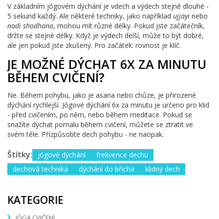
V základním jógovém dýchání je vdech a výdech stejně dlouhé -
5 sekund každý. Ale některé techniky, jako například
ujjayi
nebo
nadi shodhana
, mohou mít různé délky. Pokud jste začátečník,
držte se stejné délky. Když je výdech delší, může to být dobré,
ale jen pokud jste zkušený. Pro začátek: rovnost je klíč.
JE MOŽNÉ DÝCHAT 6X ZA MINUTU
BĚHEM CVIČENÍ?
Ne. Během pohybu, jako je asana nebo chůze, je přirozené
dýchání rychlejší. Jógové dýchání 6x za minutu je určeno pro klid
- před cvičením, po něm, nebo během meditace. Pokud se
snažíte dýchat pomalu během cvičení, můžete se ztratit ve
svém těle. Přizpůsobte dech pohybu - ne naopak.
Štítky:
jógové dýchání
frekvence dechu
dechová technika
dýchání do břicha
klidný dech
KATEGORIE
JÓGA CVIČENÍ