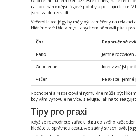
Odpoledne, kolem třetí až šesté hodiny, naše tělo d
čas pro náročnější jógové polohy a posilující lekce. V
jsme za den ztratili.
Večerní lekce jógy by měly být zaměřeny na relaxac
klidníme své tělo a mysl, abychom připravili půdu pro 
Čas
Doporučené cvi
Ráno
Jemné rozcvičení,
Odpoledne
Intenzivnější posi
Večer
Relaxace, jemné 
Pochopení a respektování rytmu dne může být klíče
kdy vám vyhovuje nejvíce, sledujte, jak na to reaguj
Tipy pro praxi
Když se rozhodnete zařadit
jógu
do svého každodenní
hledáte tu správnou cestu. Ale žádný strach, svět
jóg