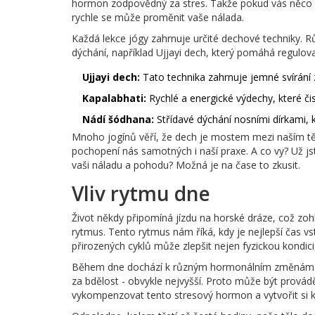
hormon zodpovědný za stres. Takže pokud vás něco roz
rychle se může proměnit vaše nálada.
Každá lekce jógy zahrnuje určité dechové techniky.
dýchání, například Ujjayi dech, který pomáhá regulov
Ujjayi dech:
Tato technika zahrnuje jemné svírání 
Kapalabhati:
Rychlé a energické výdechy, které čistí
Nádí šódhana:
Střídavé dýchání nosními dírkami,
Mnoho jogínů věří, že dech je mostem mezi naším tě
pochopení nás samotných i naší praxe. A co vy? Už js
vaši náladu a pohodu? Možná je na čase to zkusit.
Vliv rytmu dne
Život někdy připomíná jízdu na horské dráze, což zohle
rytmus. Tento rytmus nám říká, kdy je nejlepší čas vst
přirozených cyklů může zlepšit nejen fyzickou kondici,
Během dne dochází k různým hormonálním změnám. R
za bdělost - obvykle nejvyšší. Proto může být prová
vykompenzovat tento stresový hormon a vytvořit si kl