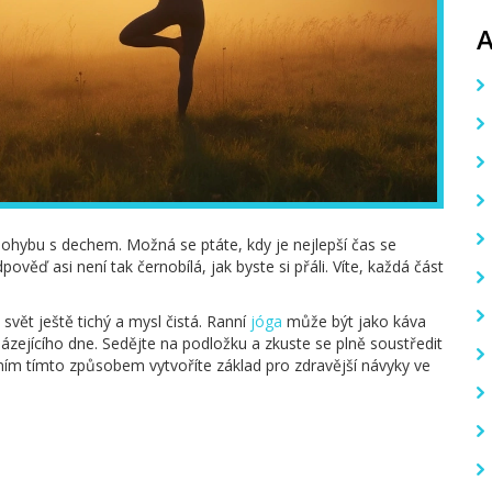
í pohybu s dechem. Možná se ptáte, kdy je nejlepší čas se
věď asi není tak černobílá, jak byste si přáli. Víte, každá část
 svět ještě tichý a mysl čistá. Ranní
jóga
může být jako káva
házejícího dne. Sedějte na podložku a zkuste se plně soustředit
ím tímto způsobem vytvoříte základ pro zdravější návyky ve