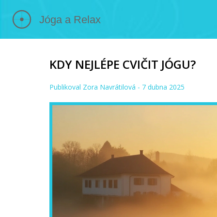
KDY NEJLÉPE CVIČIT JÓGU?
Publikoval
Zora Navrátilová
- 7 dubna 2025