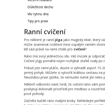
Důležitost dechu
Vliv rytmu dne
Tipy pro praxi
Ranní cvičení
Pro některé je ranní
jóga
jako magický elixír, který v
může znamenat rozlišení mezi ospalým ranním shonem
lidí sází právě na ranní chvíle pro
cvičení
?
Ráno má svojí jedinečnou sílu. Váš mozek je odpočatý
Cvičení jógy pomáhá nejen rozhýbat ztuhlé svaly po no
Pokud jste ranní ptáče, zkuste si vyhradit aspoň 15-
jemný pohyb. Můžete si vytvořit krátkou sestavu na pro
Neustálou praxí zjistíte, že nemusíte nutně jíst nebo p
Někteří odborníci navíc tvrdí, že cvičení ráno vám pom
poskytují dokonalé prostředí pro meditaci a soustře
pocit pohody.
Začněte každé ráno malými kroky. Nehledejte perfektní