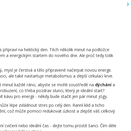
ás připraví na hektický den. Těch několik minut na podložce
 a energickým startem do nového dne. Ale proč tedy tolik
, mysl je čerstvá a tělo připravené načerpat novou energii.
ci, ale také nastartuje metabolismus a zlepší cirkulaci krve.
20 minut každé ráno, abyste se mohli soustředit na
dýchání
a
buzení, co třeba pozdrav slunci, který je ideální start?
ít kávu pro energii - někdy bude stačit jen pár minut jógy.
ůže lépe zvládnout stres po celý den. Ranní klid a ticho
dění, což může pomoci redukovat úzkost a zlepšit váš celkový
 cvičení nebo ideální čas - dejte tomu prostě šanci. Čím déle