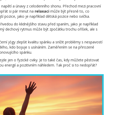
napětí a únavy z celodenního shonu. Přechod mezi pracovní
přát si pár minut na
relaxaci
může být přesně to, co
í pozice, jako je například dětská pozice nebo svíčka.
přivedou do klidnějšího stavu před spaním, jako je například
ávný dechový rytmus může být zpočátku trochu oříšek, ale s
rní jógy zlepšit kvalitu spánku a snížit problémy s nespavostí
ždého, kdo bojuje s usínáním. Zaměřením se na přirozené
obnovujícího spánku.
ejde jen o fyzické cviky. Je to také čas, kdy můžete pěstovat
ovou energií a pozitivním náhledem. Tak proč si to nedopřát?