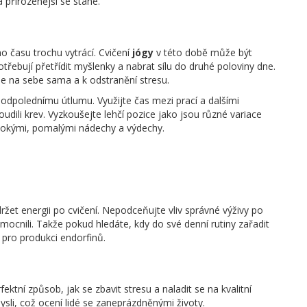
 přirozenější se stane.
o času trochu vytrácí. Cvičení
jógy
v této době může být
otřebují přetřídit myšlenky a nabrat sílu do druhé poloviny dne.
í se na sebe sama a k odstranění stresu.
dpolednímu útlumu. Využijte čas mezi prací a dalšími
udili krev. Vyzkoušejte lehčí pozice jako jsou různé variace
ubokými, pomalými nádechy a výdechy.
et energii po cvičení. Nepodceňujte vliv správné výživy po
mocnili. Takže pokud hledáte, kdy do své denní rutiny zařadit
pro produkci endorfinů.
ktní způsob, jak se zbavit stresu a naladit se na kvalitní
ysli, což ocení lidé se zaneprázdněnými životy.