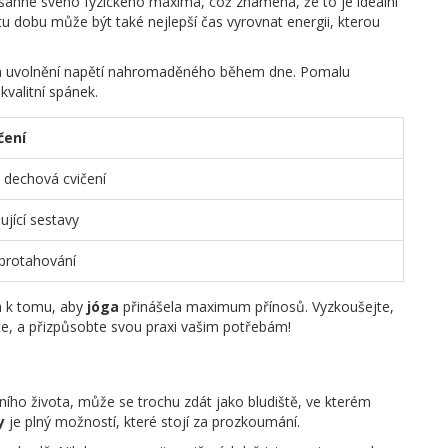
osáhne svého fyzického maxima, což znamená, že to je ideální
 tu dobu může být také nejlepší čas vyrovnat energii, kterou
i a uvolnění napětí nahromaděného během dne. Pomalu
kvalitní spánek.
čení
 dechová cvičení
lující sestavy
protahování
m k tomu, aby
jóga
přinášela maximum přínosů. Vyzkoušejte,
ete, a přizpůsobte svou praxi vašim potřebám!
ho života, může se trochu zdát jako bludiště, ve kterém
y
je plný možností, které stojí za prozkoumání.