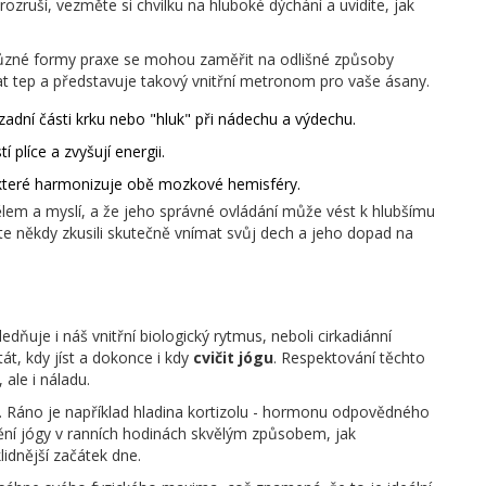
ruší, vezměte si chvilku na hluboké dýchání a uvidíte, jak
 Různé formy praxe se mohou zaměřit na odlišné způsoby
at tep a představuje takový vnitřní metronom pro vaše ásany.
zadní části krku nebo "hluk" při nádechu a výdechu.
 plíce a zvyšují energii.
 které harmonizuje obě mozkové hemisféry.
lem a myslí, a že jeho správné ovládání může vést k hlubšímu
te někdy zkusili skutečně vnímat svůj dech a jeho dopad na
dňuje i náš vnitřní biologický rytmus, neboli cirkadiánní
át, kdy jíst a dokonce i kdy
cvičit jógu
. Respektování těchto
 ale i náladu.
áno je například hladina kortizolu - hormonu odpovědného
dění jógy v ranních hodinách skvělým způsobem, jak
idnější začátek dne.