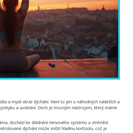
těla a mysli skrze dýchání. Není to jen o náhodných nádeších a
 pohybu a uvolnění. Dech je mocným nástrojem, který máme
ma, dochází ke zklidnění nervového systému a zmírnění
ontrolované dýchání může snížit hladinu kortizolu, což je