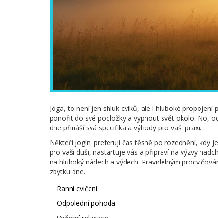
Jóga, to není jen shluk cviků, ale i hluboké propojen
ponořit do své podložky a vypnout svět okolo. No, odpo
dne přináší svá specifika a výhody pro vaši praxi.
Někteří jogíni preferují čas těsně po rozednění, kdy je
pro vaši duši, nastartuje vás a připraví na výzvy nadc
na hluboký nádech a výdech. Pravidelným procvičován
zbytku dne.
Ranní cvičení
Odpolední pohoda
Večerní relaxace