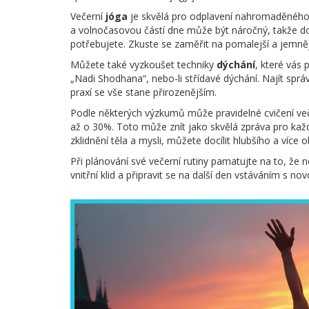
Večerní
jóga
je skvělá pro odplavení nahromaděného 
a volnočasovou částí dne může být náročný, takže do
potřebujete. Zkuste se zaměřit na pomalejší a jemnějš
Můžete také vyzkoušet techniky
dýchání
, které vás 
„Nadi Shodhana“, nebo-li střídavé dýchání. Najít spr
praxí se vše stane přirozenějším.
Podle některých výzkumů může pravidelné cvičení veče
až o 30%. Toto může znít jako skvělá zpráva pro ka
zklidnění těla a mysli, můžete docílit hlubšího a více 
Při plánování své večerní rutiny pamatujte na to, že n
vnitřní klid a připravit se na další den vstáváním s n