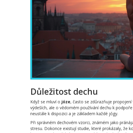
Důležitost dechu
Když se mluví o
józe
, často se zdůrazňuje propojení 
výdeších, ale o vědomém používání dechu k podpoře
neustále k dispozici a je základem každé jógy.
Při správném dechovém vzorci, známém jako pránájá
stresu. Dokonce existují studie, které prokázaly, že k