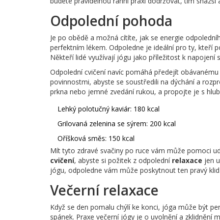
budete pravidelnou ranní praxi dodržovat, tím snazší a
Odpolední pohoda
Je po obědě a možná cítíte, jak se energie odpoledníh
perfektním lékem. Odpoledne je ideální pro ty, kteří p
Někteří lidé využívají jógu jako příležitost k napojen
Odpolední cvičení navíc pomáhá předejít obávanému o
povinnostmi, abyste se soustředili na dýchání a rozpro
prkna nebo jemné zvedání rukou, a propojte je s hl
Lehký polotučný kaviár: 180 kcal
Grilovaná zelenina se sýrem: 200 kcal
Oříšková směs: 150 kcal
Mít tyto zdravé svačiny po ruce vám může pomoci udrž
cvičení
, abyste si požitek z odpolední
relaxace
jen u
jógu, odpoledne vám může poskytnout ten pravý klid 
Večerní relaxace
Když se den pomalu chýlí ke konci, jóga může být perfe
spánek. Praxe večerní jógy je o uvolnění a zklidnění m