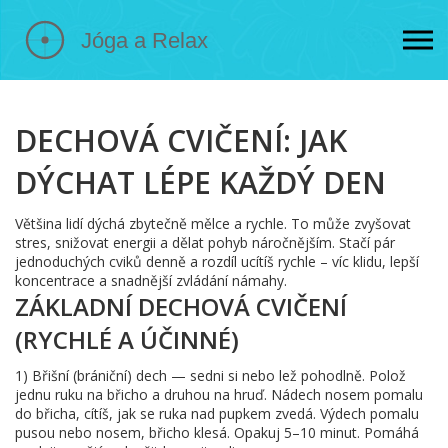
DECHOVÁ CVIČENÍ: JAK
DÝCHAT LÉPE KAŽDÝ DEN
Většina lidí dýchá zbytečně mělce a rychle. To může zvyšovat
stres, snižovat energii a dělat pohyb náročnějším. Stačí pár
jednoduchých cviků denně a rozdíl ucítíš rychle – víc klidu, lepší
koncentrace a snadnější zvládání námahy.
ZÁKLADNÍ DECHOVÁ CVIČENÍ
(RYCHLÉ A ÚČINNÉ)
1) Břišní (brániční) dech — sedni si nebo lež pohodlně. Polož
jednu ruku na břicho a druhou na hruď. Nádech nosem pomalu
do břicha, cítíš, jak se ruka nad pupkem zvedá. Výdech pomalu
pusou nebo nosem, břicho klesá. Opakuj 5–10 minut. Pomáhá