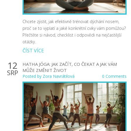
Chcete zjistit, jak efektivně trénovat dýchání nosem,
proč se to vyplatí a jaké konkrétní cviky vám pomůžou?
Přečtěte si návod, checklist i odpovědi na nejčastější
otázky.
ČÍST VÍCE
12
HATHA JÓGA: JAK ZAČÍT, CO ČEKAT A JAK VÁM
MŮŽE ZMĚNIT ŽIVOT
SRP
Posted by
Zora Navrátilová
0 Comments