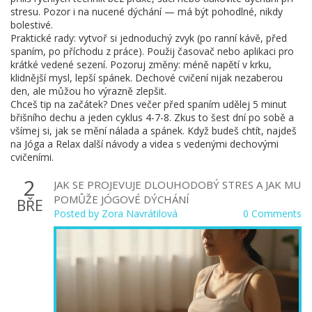
stresu. Pozor i na nucené dýchání — má být pohodlné, nikdy
bolestivé.
Praktické rady: vytvoř si jednoduchý zvyk (po ranní kávě, před
spaním, po příchodu z práce). Použij časovač nebo aplikaci pro
krátké vedené sezení. Pozoruj změny: méně napětí v krku,
klidnější mysl, lepší spánek. Dechové cvičení nijak nezaberou
den, ale můžou ho výrazně zlepšit.
Chceš tip na začátek? Dnes večer před spaním udělej 5 minut
břišního dechu a jeden cyklus 4-7-8. Zkus to šest dní po sobě a
všímej si, jak se mění nálada a spánek. Když budeš chtít, najdeš
na Jóga a Relax další návody a videa s vedenými dechovými
cvičeními.
2
JAK SE PROJEVUJE DLOUHODOBÝ STRES A JAK MU
POMŮŽE JÓGOVÉ DÝCHÁNÍ
BŘE
Posted by
Zora Navrátilová
0 Comments