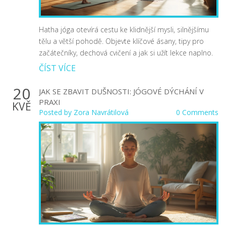
Hatha jóga otevírá cestu ke klidnější mysli, silnějšímu
tělu a větší pohodě. Objevte klíčové ásany, tipy pro
začátečníky, dechová cvičení a jak si užít lekce naplno.
ČÍST VÍCE
20
JAK SE ZBAVIT DUŠNOSTI: JÓGOVÉ DÝCHÁNÍ V
PRAXI
KVĚ
Posted by
Zora Navrátilová
0 Comments