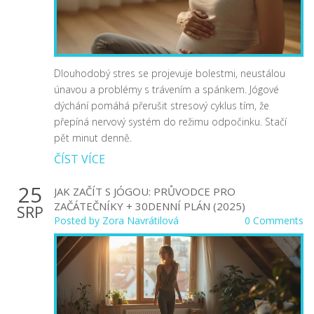
Dlouhodobý stres se projevuje bolestmi, neustálou
únavou a problémy s trávením a spánkem. Jógové
dýchání pomáhá přerušit stresový cyklus tím, že
přepíná nervový systém do režimu odpočinku. Stačí
pět minut denně.
ČÍST VÍCE
25
JAK ZAČÍT S JÓGOU: PRŮVODCE PRO
ZAČÁTEČNÍKY + 30DENNÍ PLÁN (2025)
SRP
Posted by
Zora Navrátilová
0 Comments