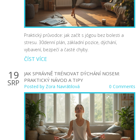
Praktický průvodce: jak začít s jógou bez bolesti a
stresu. 30denní plán, základní pozice, dýchání,
vybavení, bezpečí a časté chyby.
ČÍST VÍCE
19
JAK SPRÁVNĚ TRÉNOVAT DÝCHÁNÍ NOSEM:
PRAKTICKÝ NÁVOD A TIPY
SRP
Posted by
Zora Navrátilová
0 Comments