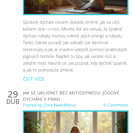
Správné dýchání nosem dokáže změnit, jak se cítíš
během dne i v noci. Mnoho lidí ani netuší, že špatné
dýchací návyky mohou ovlivnit jejich energii a náladu.
Tento článek poradí, jak odhalit své dechové
stereotypy a jak je snadno vylepšit pomocí praktických
jógových technik. Najdeš tu tipy, jak uvolnit nos a
zklidnit mysl. Naučíš se, jak poznat, kdy dýcháš špatně,
a jak to jednoduše změnit.
ČÍST VÍCE
29
JAK SE UKLIDNIT BEZ ANTIDEPRESIV: JÓGOVÉ
DÝCHÁNÍ V PRAXI
DUB
Posted by
Zora Navrátilová
0 Comments