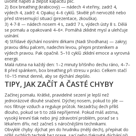
uvolnit napětí a zlepšit kapacitu plic.
2) Box breathing (krabicový) — nádech 4 vteřiny, zadrž 4,
výdech 4, zadrž 4. Opakuj 4–6 cyklů. Skvělé při nervozitě nebo
před stresemující situací (prezentace, zkouška).
3) 4-7-8 — nádech nosem 4 s, zadrž 7 s, výdech ústy 8 s. Dělá
se pomalu a opakovaně 4–6×. Pomáhá zklidnit mysl a ulehčuje
usínání.
4) Střídavé dýchání nosními dírkami (Nadi Shodhana) — zakryj
pravou dírku palcem, nadechni levou, přepni prsteníkem a
výdech pravou. Pak opačně. 5–10 cyklů zklidní emoce a vyrovná
energii.
Malá rutina na každý den: 1–2 minuty břišního dechu ráno, 4–7–
8 před spánkem, box breathing při stresu v práci. Celkem stačí
10–15 minut denně, aby se dýchání zlepšilo.
TIPY, JAK ZAČÍT A ČASTÉ CHYBY
Začínej pomalu. Krátké, pravidelné sezení je lepší než
jednorázové dlouhé snažení. Dýchej nosem, pokud to jde —
nos filtruje vzduch a reguluje průtok. Nezadržuj dech příliš
dlouho, pokud se ti to zdá nepříjemné. Pokud máš astma,
vysoký krevní tlak nebo jiný zdravotní problém, poraď se s
lékařem dřív, než začneš s náročnějšími technikami.
Obvyklé chyby: dýchat jen do hrudníku (mělý dech), přepínat do
příliš rychlých technik bez praxe, sací nebo tlakovité dýchání při