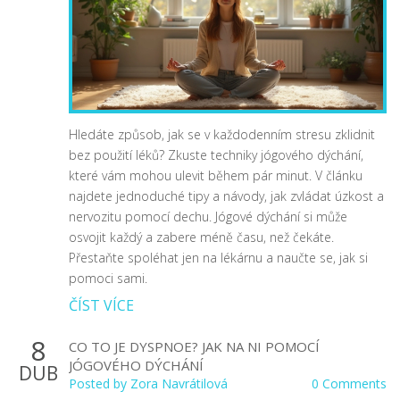
Hledáte způsob, jak se v každodenním stresu zklidnit
bez použití léků? Zkuste techniky jógového dýchání,
které vám mohou ulevit během pár minut. V článku
najdete jednoduché tipy a návody, jak zvládat úzkost a
nervozitu pomocí dechu. Jógové dýchání si může
osvojit každý a zabere méně času, než čekáte.
Přestaňte spoléhat jen na lékárnu a naučte se, jak si
pomoci sami.
ČÍST VÍCE
8
CO TO JE DYSPNOE? JAK NA NI POMOCÍ
JÓGOVÉHO DÝCHÁNÍ
DUB
Posted by
Zora Navrátilová
0 Comments