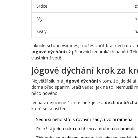
Srdce
z
Mysl
r
Svaly
n
Jakmile si toho všimneš, můžeš začít brát dech do vl
jógové dýchání
už při prvních známkách napětí. Tělo 
vlastním životě.
Jógové dýchání krok za k
Největší sílu má
jógové dýchání
v tom, že jde dělat 
doma před spaním. Stačí vědět, jak na to. Nemusíš m
něco nového.
Jedna z nejúčinnějších technik je tzv.
dech do břicha
které se soustředit:
Sedni si nebo stůj s rovným zády, uvolni ramena.
Polož si jednu ruku na břicho a druhou na hrudník.
Zhluboka se nadechni nosem tak, aby se zvedala hla