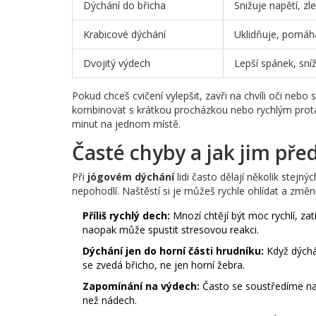
Dýchání do břicha
Snižuje napětí, zl
Krabicové dýchání
Uklidňuje, pomáhá
Dvojitý výdech
Lepší spánek, sníž
Pokud chceš cvičení vylepšit, zavři na chvíli oči nebo
kombinovat s krátkou procházkou nebo rychlým protaž
minut na jednom místě.
Časté chyby a jak jim před
Při
jógovém dýchání
lidi často dělají několik stejn
nepohodlí. Naštěstí si je můžeš rychle ohlídat a změn
Příliš rychlý dech:
Mnozí chtějí být moc rychlí, za
naopak může spustit stresovou reakci.
Dýchání jen do horní části hrudníku:
Když dýcháš
se zvedá břicho, ne jen horní žebra.
Zapomínání na výdech:
Často se soustředíme na n
než nádech.