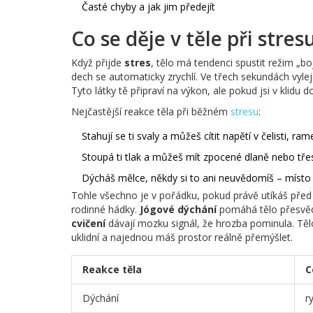
Časté chyby a jak jim předejít
Co se děje v těle při stres
Když přijde
stres
, tělo má tendenci spustit režim „boj 
dech se automaticky zrychlí. Ve třech sekundách vylej
Tyto látky tě připraví na výkon, ale pokud jsi v klidu 
Nejčastější reakce těla při běžném
stresu
:
Stahují se ti svaly a můžeš cítit napětí v čelisti, r
Stoupá ti tlak a můžeš mít zpocené dlaně nebo třes
Dýcháš mělce, někdy si to ani neuvědomíš – místo 
Tohle všechno je v pořádku, pokud právě utíkáš před
rodinné hádky.
Jógové dýchání
pomáhá tělo přesvědč
cvičení
dávají mozku signál, že hrozba pominula. Tě
uklidní a najednou máš prostor reálně přemýšlet.
Reakce těla
C
Dýchání
r