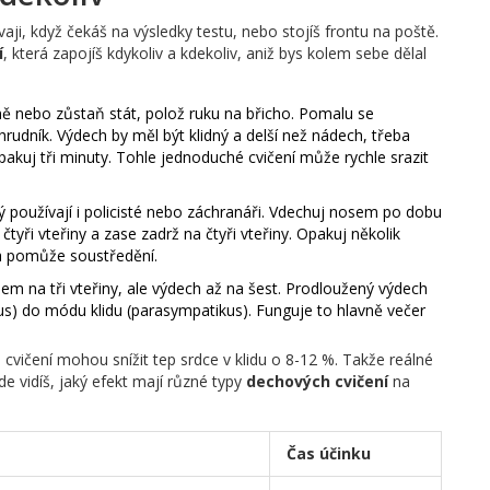
aji, když čekáš na výsledky testu, nebo stojíš frontu na poště.
í
, která zapojíš kdykoliv a kdekoliv, aniž bys kolem sebe dělal
vně nebo zůstaň stát, polož ruku na břicho. Pomalu se
rudník. Výdech by měl být klidný a delší než nádech, třeba
Opakuj tři minuty. Tohle jednoduché cvičení může rychle srazit
erý používají i policisté nebo záchranáři. Vdechuj nosem po dobu
 čtyři vteřiny a zase zadrž na čtyři vteřiny. Opakuj několik
u a pomůže soustředění.
m na tři vteřiny, ale výdech až na šest. Prodloužený výdech
us) do módu klidu (parasympatikus). Funguje to hlavně večer
cvičení mohou snížit tep srdce v klidu o 8-12 %. Takže reálné
e vidíš, jaký efekt mají různé typy
dechových cvičení
na
Čas účinku