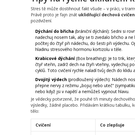
Stres tě může dostihnout fakt všude – v práci, v tramv
Právě proto je fajn znát
uklidňující dechová cvičen
pozdvižení.
Dýchání do břicha
(brániční dýchání): Sedni si ro
nadechuj nosem tak, aby se ti zvedalo břicho a ne h
počítej do čtyř při nádechu, do šesti při výdechu. 
hladinu stresového hormonu kortizolu v těle.
Krabicové dýchání
(Box breathing): Je to trik, kt
čtyř vteřin, zadrž dech na čtyři vteřiny, vydechuj po
cyklů. Toto cvičení rychle naladí tvůj dech do klid
Dvojitý výdech
(prodloužený výdech): Nádech nose
přepne nervy z režimu „bojuj nebo uteč“ (sympatik
nebo když jsi v napětí a nemůžeš vypnout hlavu.
Je vědecky potvrzené, že pouhé tři minuty dechového 
výsledky, žádné placebo. Přidávám krátkou tabulku, kd
tělo:
Cvičení
Co zlepšuje