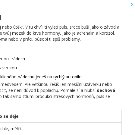
u
nebo útěk“. V tu chvíli ti vyletí puls, srdce buší jako o závod a
e tvůj mozek do krve hormony, jako je adrenalin a kortizol.
doma nebo v práci, působí ti spíš problémy.
amenou, zádech.
 v rukou.
klidného nádechu jedeš na rychlý autopilot.
 medvědem. Ale většinou řešíš jen měsíční uzávěrku nebo
it, že není důvod k poplachu. Pomalejší a hlubší
dechová
lo tak samo ztlumí produkci stresových hormonů, puls se
o se děje
ychlé, mělčí