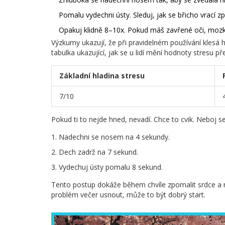
Pomalu vydechni ústy. Sleduj, jak se břicho vrací zp
Opakuj klidně 8–10x. Pokud máš zavřené oči, mozk
Výzkumy ukazují, že při pravidelném používání klesá 
tabulka ukazující, jak se u lidí mění hodnoty stresu
Základní hladina stresu
7/10
Pokud ti to nejde hned, nevadí. Chce to cvik. Neboj se
Nadechni se nosem na 4 sekundy.
Dech zadrž na 7 sekund.
Vydechuj ústy pomalu 8 sekund.
Tento postup dokáže během chvíle zpomalit srdce a 
problém večer usnout, může to být dobrý start.