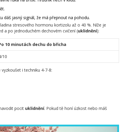
ět.
u dáš jasný signál, že má přepnout na pohodu.
hladina stresového hormonu kortizolu až o 40 %. Níže je
 před a po jednoduchém dechovém cvičení (
uklidnění
):
Po 10 minutách dechu do břicha
4/10
 vyzkoušet i techniku 4-7-8:
navodit pocit
uklidnění
. Pokud tě honí úzkost nebo máš