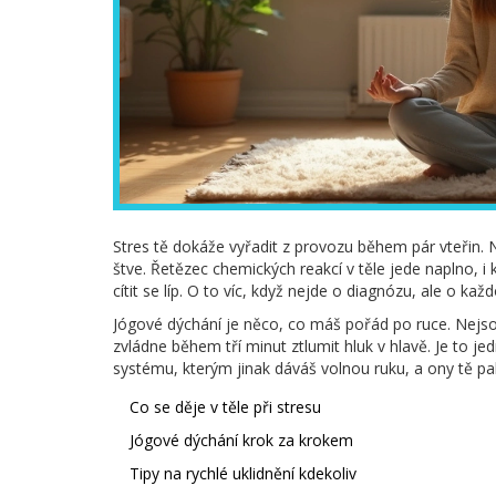
Stres tě dokáže vyřadit z provozu během pár vteřin.
štve. Řetězec chemických reakcí v těle jede naplno, i 
cítit se líp. O to víc, když nejde o diagnózu, ale o ka
Jógové dýchání je něco, co máš pořád po ruce. Nejs
zvládne během tří minut ztlumit hluk v hlavě. Je to je
systému, kterým jinak dáváš volnou ruku, a ony tě pa
Co se děje v těle při stresu
Jógové dýchání krok za krokem
Tipy na rychlé uklidnění kdekoliv