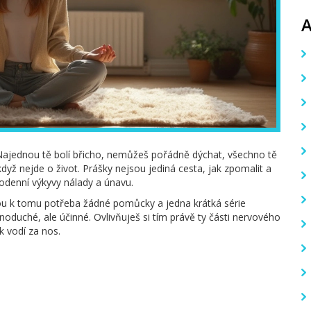
 Najednou tě bolí břicho, nemůžeš pořádně dýchat, všechno tě
když nejde o život. Prášky nejsou jediná cesta, jak zpomalit a
ždodenní výkyvy nálady a únavu.
ou k tomu potřeba žádné pomůcky a jedna krátká série
dnoduché, ale účinné. Ovlivňuješ si tím právě ty části nervového
k vodí za nos.