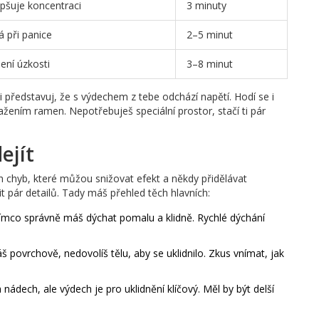
epšuje koncentraci
3 minuty
 při panice
2–5 minut
ení úzkosti
3–8 minut
 si představuj, že s výdechem z tebe odchází napětí. Hodí se i
ením ramen. Nepotřebuješ speciální prostor, stačí ti pár
ejít
ých chyb, které můžou snižovat efekt a někdy přidělávat
it pár detailů. Tady máš přehled těch hlavních:
tímco správně máš dýchat pomalu a klidně. Rychlé dýchání
 povrchově, nedovolíš tělu, aby se uklidnilo. Zkus vnímat, jak
ádech, ale výdech je pro uklidnění klíčový. Měl by být delší