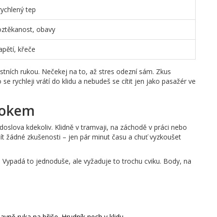
rychlený tep
oztěkanost, obavy
apětí, křeče
astních rukou. Nečekej na to, až stres odezní sám. Zkus
se rychleji vrátí do klidu a nebudeš se cítit jen jako pasažér ve
rokem
doslova kdekoliv. Klidně v tramvaji, na záchodě v práci nebo
ít žádné zkušenosti – jen pár minut času a chuť vyzkoušet
. Vypadá to jednoduše, ale vyžaduje to trochu cviku. Body, na
vně ruka na břiše. Hrudník nech v klidu.