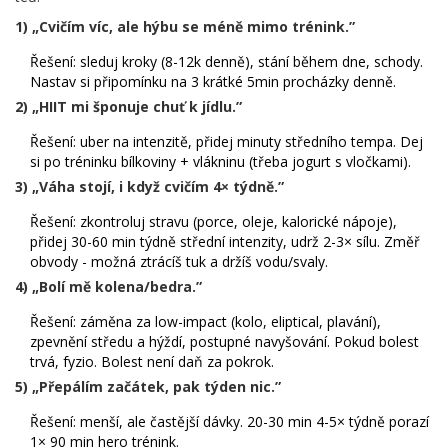
1) „Cvičím víc, ale hýbu se méně mimo trénink.”
Řešení: sleduj kroky (8-12k denně), stání během dne, schody.
Nastav si připomínku na 3 krátké 5min procházky denně.
2) „HIIT mi šponuje chuť k jídlu.”
Řešení: uber na intenzitě, přidej minuty středního tempa. Dej
si po tréninku bílkoviny + vlákninu (třeba jogurt s vločkami).
3) „Váha stojí, i když cvičím 4× týdně.”
Řešení: zkontroluj stravu (porce, oleje, kalorické nápoje),
přidej 30-60 min týdně střední intenzity, udrž 2-3× sílu. Změř
obvody - možná ztrácíš tuk a držíš vodu/svaly.
4) „Bolí mě kolena/bedra.”
Řešení: záměna za low-impact (kolo, eliptical, plavání),
zpevnění středu a hýždí, postupné navyšování. Pokud bolest
trvá, fyzio. Bolest není daň za pokrok.
5) „Přepálím začátek, pak týden nic.”
Řešení: menší, ale častější dávky. 20-30 min 4-5× týdně porazí
1× 90 min hero trénink.