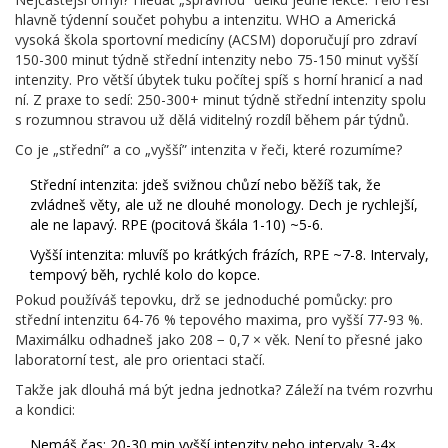
hlavně týdenní součet pohybu a intenzitu. WHO a Americká
vysoká škola sportovní medicíny (ACSM) doporučují pro zdraví
150-300 minut týdně střední intenzity nebo 75-150 minut vyšší
intenzity. Pro větší úbytek tuku počítej spíš s horní hranicí a nad
ní. Z praxe to sedí: 250-300+ minut týdně střední intenzity spolu
s rozumnou stravou už dělá viditelný rozdíl během pár týdnů.
Co je „střední” a co „vyšší” intenzita v řeči, které rozumíme?
Střední intenzita: jdeš svižnou chůzí nebo běžíš tak, že
zvládneš věty, ale už ne dlouhé monology. Dech je rychlejší,
ale ne lapavý. RPE (pocitová škála 1-10) ~5-6.
Vyšší intenzita: mluvíš po krátkých frázích, RPE ~7-8. Intervaly,
tempový běh, rychlé kolo do kopce.
Pokud používáš tepovku, drž se jednoduché pomůcky: pro
střední intenzitu 64-76 % tepového maxima, pro vyšší 77-93 %.
Maximálku odhadneš jako 208 − 0,7 × věk. Není to přesné jako
laboratorní test, ale pro orientaci stačí.
Takže jak dlouhá má být jedna jednotka? Záleží na tvém rozvrhu
a kondici:
Nemáš čas: 20-30 min vyšší intenzity nebo intervaly 3-4×