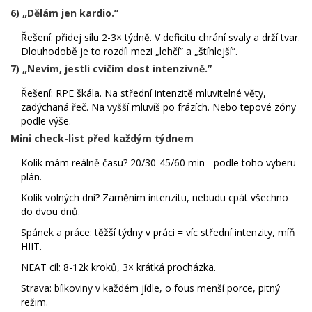
6) „Dělám jen kardio.”
Řešení: přidej sílu 2-3× týdně. V deficitu chrání svaly a drží tvar.
Dlouhodobě je to rozdíl mezi „lehčí” a „štíhlejší”.
7) „Nevím, jestli cvičím dost intenzivně.”
Řešení: RPE škála. Na střední intenzitě mluvitelné věty,
zadýchaná řeč. Na vyšší mluvíš po frázích. Nebo tepové zóny
podle výše.
Mini check-list před každým týdnem
Kolik mám reálně času? 20/30-45/60 min - podle toho vyberu
plán.
Kolik volných dní? Zaměním intenzitu, nebudu cpát všechno
do dvou dnů.
Spánek a práce: těžší týdny v práci = víc střední intenzity, míň
HIIT.
NEAT cíl: 8-12k kroků, 3× krátká procházka.
Strava: bílkoviny v každém jídle, o fous menší porce, pitný
režim.