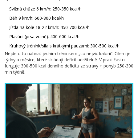
Svižná chůze 6 km/h: 250-350 kcal/h
Běh 9 km/h: 600-800 kcal/h
Jízda na kole 18-22 km/h: 450-700 kcal/h
Plavání (prsa volně): 400-600 kcal/h
Kruhový trénink/síla s krátkými pauzami: 300-500 kcal/h
Nejde o to nahnat jedním tréninkem „co nejvíc kalorií”. Cílem je
týdny a měsíce, které skládají deficit udržitelně. V praxi často
funguje 300-500 kcal denního deficitu ze stravy + pohyb 250-300
min týdně.