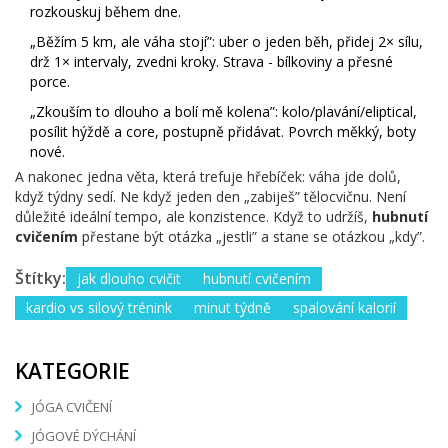
rozkouskuj během dne.
„Běžím 5 km, ale váha stojí”: uber o jeden běh, přidej 2× sílu,
drž 1× intervaly, zvedni kroky. Strava - bílkoviny a přesné
porce.
„Zkouším to dlouho a bolí mě kolena”: kolo/plavání/eliptical,
posílit hýždě a core, postupně přidávat. Povrch měkký, boty
nové.
A nakonec jedna věta, která trefuje hřebíček: váha jde dolů,
když týdny sedí. Ne když jeden den „zabiješ” tělocvičnu. Není
důležité ideální tempo, ale konzistence. Když to udržíš,
hubnutí
cvičením
přestane být otázka „jestli” a stane se otázkou „kdy”.
Štítky:
jak dlouho cvičit
hubnutí cvičením
kardio vs silový trénink
minut týdně
spalování kalorií
KATEGORIE
JÓGA CVIČENÍ
JÓGOVÉ DÝCHÁNÍ