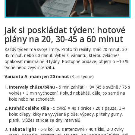
Jak si poskládat týden: hotové
plány na 20, 30-45 a 60 minut
Každý týden má svoje limity. Proto tři reality: máš 20 minut, 30-
45 minut, nebo 60 minut. Vyber si variantu, kterou zvládneš
opakovat minimálně 4 týdny. Postupně přidávej objem o ~10 %
týdně nebo zvyš intenzitu.
Varianta A: mám jen 20 minut
(3-5× týdně)
Intervaly chůze/běhu
- 5 min zahřátí + 8× (45 s svižně / 75 s
volně) + 3 min vychození. Pokud neběháš, dělej to samé na
kole nebo na schodech.
Kruháč celého těla
- 5 cviků × 40 s práce / 20 s pauza, 3-4
kola: dřepy, kliky na vyvýšené ploše, výpady, přítahy gumy,
plank. Můžeš střídat se dny intervalů.
Tabata light
- 6-8 kol: 20 s intenzivně / 40 s klid, 2-3 cviky