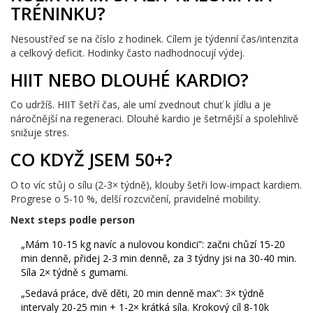
TRÉNINKU?
Nesoustřeď se na číslo z hodinek. Cílem je týdenní čas/intenzita
a celkový deficit. Hodinky často nadhodnocují výdej.
HIIT NEBO DLOUHÉ KARDIO?
Co udržíš. HIIT šetří čas, ale umí zvednout chuť k jídlu a je
náročnější na regeneraci. Dlouhé kardio je šetrnější a spolehlivě
snižuje stres.
CO KDYŽ JSEM 50+?
O to víc stůj o sílu (2-3× týdně), klouby šetři low-impact kardiem.
Progrese o 5-10 %, delší rozcvičení, pravidelné mobility.
Next steps podle person
„Mám 10-15 kg navíc a nulovou kondici”: začni chůzí 15-20
min denně, přidej 2-3 min denně, za 3 týdny jsi na 30-40 min.
Síla 2× týdně s gumami.
„Sedavá práce, dvě děti, 20 min denně max”: 3× týdně
intervaly 20-25 min + 1-2× krátká síla. Krokový cíl 8-10k