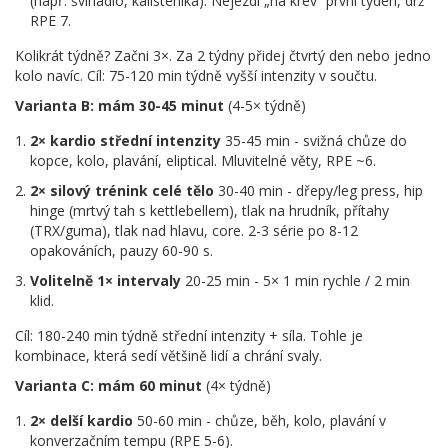
(např. švihadlo, kalistenika). Nejezdi „na krev“ první týden, drž
RPE 7.
Kolikrát týdně? Začni 3×. Za 2 týdny přidej čtvrtý den nebo jedno
kolo navíc. Cíl: 75-120 min týdně vyšší intenzity v součtu.
Varianta B: mám 30-45 minut
(4-5× týdně)
2× kardio střední intenzity
35-45 min - svižná chůze do
kopce, kolo, plavání, eliptical. Mluvitelné věty, RPE ~6.
2× silový trénink celé tělo
30-40 min - dřepy/leg press, hip
hinge (mrtvý tah s kettlebellem), tlak na hrudník, přítahy
(TRX/guma), tlak nad hlavu, core. 2-3 série po 8-12
opakováních, pauzy 60-90 s.
Volitelně 1× intervaly
20-25 min - 5× 1 min rychle / 2 min
klid.
Cíl: 180-240 min týdně střední intenzity + síla. Tohle je
kombinace, která sedí většině lidí a chrání svaly.
Varianta C: mám 60 minut
(4× týdně)
2× delší kardio
50-60 min - chůze, běh, kolo, plavání v
konverzačním tempu (RPE 5-6).