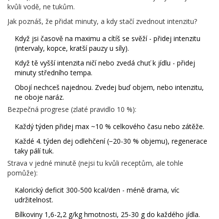
kvůli vodě, ne tukům.
Jak poznáš, že přidat minuty, a kdy stačí zvednout intenzitu?
Když jsi časově na maximu a cítíš se svěží - přidej intenzitu
(intervaly, kopce, kratší pauzy u síly).
Když tě vyšší intenzita ničí nebo zvedá chuť k jídlu - přidej
minuty středního tempa.
Obojí nechceš najednou. Zvedej buď objem, nebo intenzitu,
ne oboje naráz.
Bezpečná progrese (zlaté pravidlo 10 %):
Každý týden přidej max ~10 % celkového času nebo zátěže.
Každé 4. týden dej odlehčení (−20-30 % objemu), regenerace
taky pálí tuk.
Strava v jedné minutě (nejsi tu kvůli receptům, ale tohle
pomůže):
Kalorický deficit 300-500 kcal/den - méně drama, víc
udržitelnost.
Bílkoviny 1,6-2,2 g/kg hmotnosti, 25-30 g do každého jídla.