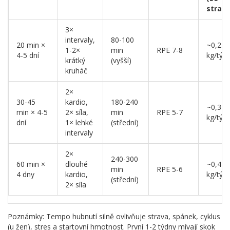
stravo
3×
intervaly,
80-100
20 min ×
~0,2-0
1-2×
min
RPE 7-8
4-5 dní
kg/týd
krátký
(vyšší)
kruháč
2×
30-45
kardio,
180-240
~0,3-0
min × 4-5
2× síla,
min
RPE 5-7
kg/týd
dní
1× lehké
(střední)
intervaly
2×
240-300
60 min ×
dlouhé
~0,4-0
min
RPE 5-6
4 dny
kardio,
kg/týd
(střední)
2× síla
Poznámky: Tempo hubnutí silně ovlivňuje strava, spánek, cyklus
(u žen), stres a startovní hmotnost. První 1-2 týdny mívají skok