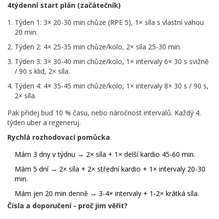
4týdenní start plán (začátečník)
Týden 1: 3× 20-30 min chůze (RPE 5), 1× síla s vlastní vahou
20 min.
Týden 2: 4× 25-35 min chůze/kolo, 2× síla 25-30 min.
Týden 3: 3× 30-40 min chůze/kolo, 1× intervaly 6× 30 s svižně
/ 90 s klid, 2× síla.
Týden 4: 4× 35-45 min chůze/kolo, 1× intervaly 8× 30 s / 90 s,
2× síla.
Pak přidej buď 10 % času, nebo náročnost intervalů. Každý 4.
týden uber a regeneruj.
Rychlá rozhodovací pomůcka
Mám 3 dny v týdnu → 2× síla + 1× delší kardio 45-60 min.
Mám 5 dní → 2× síla + 2× střední kardio + 1× intervaly 20-30
min.
Mám jen 20 min denně → 3-4× intervaly + 1-2× krátká síla.
Čísla a doporučení - proč jim věřit?