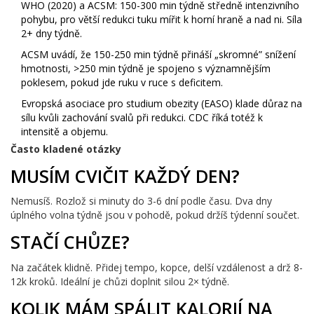
WHO (2020) a ACSM: 150-300 min týdně středně intenzivního
pohybu, pro větší redukci tuku mířit k horní hraně a nad ni. Síla
2+ dny týdně.
ACSM uvádí, že 150-250 min týdně přináší „skromné” snížení
hmotnosti, >250 min týdně je spojeno s významnějším
poklesem, pokud jde ruku v ruce s deficitem.
Evropská asociace pro studium obezity (EASO) klade důraz na
sílu kvůli zachování svalů při redukci. CDC říká totéž k
intensitě a objemu.
Často kladené otázky
MUSÍM CVIČIT KAŽDÝ DEN?
Nemusíš. Rozlož si minuty do 3-6 dní podle času. Dva dny
úplného volna týdně jsou v pohodě, pokud držíš týdenní součet.
STAČÍ CHŮZE?
Na začátek klidně. Přidej tempo, kopce, delší vzdálenost a drž 8-
12k kroků. Ideální je chůzi doplnit silou 2× týdně.
KOLIK MÁM SPÁLIT KALORIÍ NA