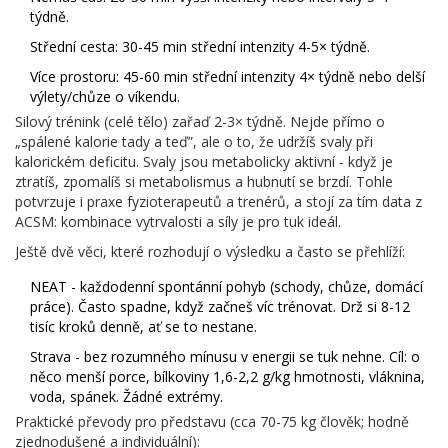
týdně.
Střední cesta: 30-45 min střední intenzity 4-5× týdně.
Více prostoru: 45-60 min střední intenzity 4× týdně nebo delší
výlety/chůze o víkendu.
Silový trénink (celé tělo) zařaď 2-3× týdně. Nejde přímo o
„spálené kalorie tady a teď”, ale o to, že udržíš svaly při
kalorickém deficitu. Svaly jsou metabolicky aktivní - když je
ztratíš, zpomalíš si metabolismus a hubnutí se brzdí. Tohle
potvrzuje i praxe fyzioterapeutů a trenérů, a stojí za tím data z
ACSM: kombinace vytrvalosti a síly je pro tuk ideál.
Ještě dvě věci, které rozhodují o výsledku a často se přehlíží:
NEAT - každodenní spontánní pohyb (schody, chůze, domácí
práce). Často spadne, když začneš víc trénovat. Drž si 8-12
tisíc kroků denně, ať se to nestane.
Strava - bez rozumného mínusu v energii se tuk nehne. Cíl: o
něco menší porce, bílkoviny 1,6-2,2 g/kg hmotnosti, vláknina,
voda, spánek. Žádné extrémy.
Praktické převody pro představu (cca 70-75 kg člověk; hodně
zjednodušené a individuální):