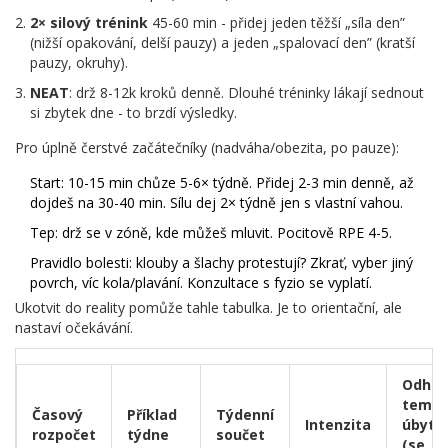
2× silový trénink
45-60 min - přidej jeden těžší „síla den”
(nižší opakování, delší pauzy) a jeden „spalovací den” (kratší
pauzy, okruhy).
NEAT
: drž 8-12k kroků denně. Dlouhé tréninky lákají sednout
si zbytek dne - to brzdí výsledky.
Pro úplně čerstvé začátečníky (nadváha/obezita, po pauze):
Start: 10-15 min chůze 5-6× týdně. Přidej 2-3 min denně, až
dojdeš na 30-40 min. Sílu dej 2× týdně jen s vlastní vahou.
Tep: drž se v zóně, kde můžeš mluvit. Pocitově RPE 4-5.
Pravidlo bolesti: klouby a šlachy protestují? Zkrať, vyber jiný
povrch, víc kola/plavání. Konzultace s fyzio se vyplatí.
Ukotvit do reality pomůže tahle tabulka. Je to orientační, ale
nastaví očekávání.
Odha
temp
Časový
Příklad
Týdenní
Intenzita
úbytk
rozpočet
týdne
součet
(se