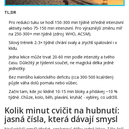
TL;DR
Pro redukci tuku se hodí 150-300 min týdně středně intenzivní
aktivity nebo 75-150 min intenzivní. Pro výraznější změnu míř
na 250-300+ min týdně (zdroj: WHO, ACSM).
Silový trénink 2-3× týdně chrání svaly a zrychlí spalování i v
klidu.
Jedna lekce může trvat 20-60 min podle intenzity a tvého
času. Důležitý je týdenní součet, ne magická délka jedné
jednotky.
Bez menšího kalorického deficitu (cca 300-500 kcal/den)
půjde váha dolů pomalu nebo vůbec.
Začni tam, kde jsi: klidně 10-15 min bloky a přidávej ~10 %
týdně. Chůze, kolo, běh, plavání, kruháč - vybírej, co udržíš.
Kolik minut cvičit na hubnutí:
jasná čísla, která dávají smysl
Nejčastější omyl? Hledat „správnou” délku jedné lekce. Tělo řeší