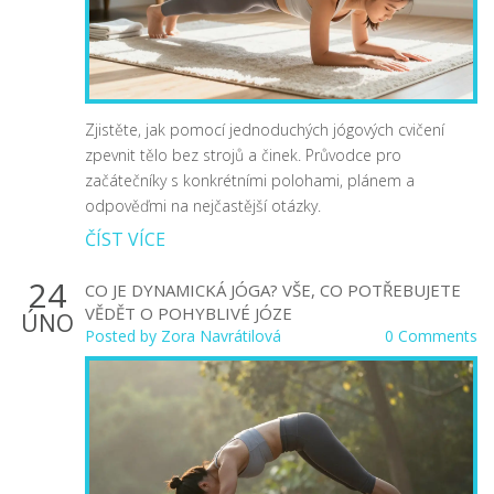
Zjistěte, jak pomocí jednoduchých jógových cvičení
zpevnit tělo bez strojů a činek. Průvodce pro
začátečníky s konkrétními polohami, plánem a
odpověďmi na nejčastější otázky.
ČÍST VÍCE
24
CO JE DYNAMICKÁ JÓGA? VŠE, CO POTŘEBUJETE
VĚDĚT O POHYBLIVÉ JÓZE
ÚNO
Posted by
Zora Navrátilová
0 Comments