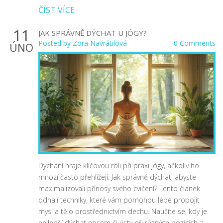
ČÍST VÍCE
11
JAK SPRÁVNĚ DÝCHAT U JÓGY?
Posted by
Zora Navrátilová
0 Comments
ÚNO
Dýchání hraje klíčovou roli při praxi jógy, ačkoliv ho
mnozí často přehlížejí. Jak správně dýchat, abyste
maximalizovali přínosy svého cvičení? Tento článek
odhalí techniky, které vám pomohou lépe propojit
mysl a tělo prostřednictvím dechu. Naučíte se, kdy je
nejlepší dýchat nosem či ústy při různých pozicích a