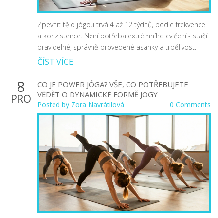
Zpevnit tělo jógou trvá 4 až 12 týdnů, podle frekvence
a konzistence. Není potřeba extrémního cvičení - stačí
pravidelné, správně provedené asanky a trpělivost.
ČÍST VÍCE
8
CO JE POWER JÓGA? VŠE, CO POTŘEBUJETE
VĚDĚT O DYNAMICKÉ FORMĚ JÓGY
PRO
Posted by
Zora Navrátilová
0 Comments