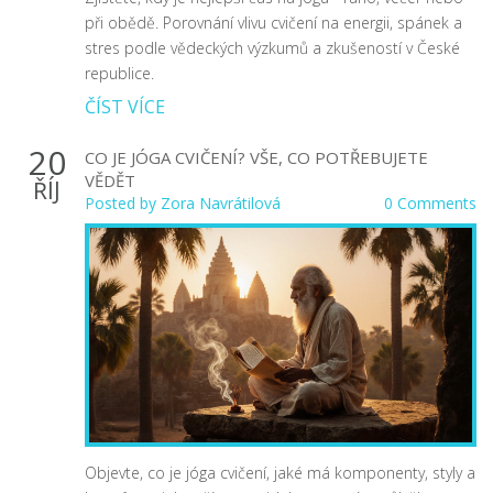
při obědě. Porovnání vlivu cvičení na energii, spánek a
stres podle vědeckých výzkumů a zkušeností v České
republice.
ČÍST VÍCE
20
CO JE JÓGA CVIČENÍ? VŠE, CO POTŘEBUJETE
VĚDĚT
ŘÍJ
Posted by
Zora Navrátilová
0 Comments
Objevte, co je jóga cvičení, jaké má komponenty, styly a