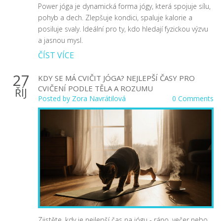
Power jóga je dynamická forma jógy, která spojuje sílu,
pohyb a dech. Zlepšuje kondici, spaluje kalorie a
posiluje svaly. Ideální pro ty, kdo hledají fyzickou výzvu
a jasnou mysl.
ČÍST VÍCE
27
KDY SE MÁ CVIČIT JÓGA? NEJLEPŠÍ ČASY PRO
CVIČENÍ PODLE TĚLA A ROZUMU
ŘÍJ
Posted by
Zora Navrátilová
0 Comments
Zjistěte, kdy je nejlepší čas na jógu - ráno, večer nebo