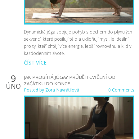
Dynamická jóga spojuje pohyb s dechem do plynulých
sekvencí, které posilují tělo a uklidňují mysl. Je ideální
pro ty, kteří chtějí více energie, lepší rovnováhu a klid v
každodenním životě.
ČÍST VÍCE
9
JAK PROBÍHÁ JÓGA? PRŮBĚH CVIČENÍ OD
ZAČÁTKU DO KONCE
ÚNO
Posted by
Zora Navrátilová
0 Comments