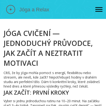
JÓGA CVIČENÍ —
JEDNODUCHÝ PRŮVODCE,
JAK ZAČÍT A NEZTRATIT
MOTIVACI
Cítíš, že by jóga mohla pomoct s energií, flexibilitou nebo
stresem, ale nevíš, kde začít? Nepotřebuješ hodiny v drahém
studiu ani perfektní tělo. Dám ti konkrétní kroky, které zvládneš
hned dnes a které přinesou výsledky rychleji, než čekáš.
JAK ZAČÍT: PRVNÍ KROKY
Vyber si jednu jednoduchou rutinu na 10–20 minut. Na začátku
stačí 3–4x týdně. Zapomeň na tlak „musím cvičit denně“ — lepší