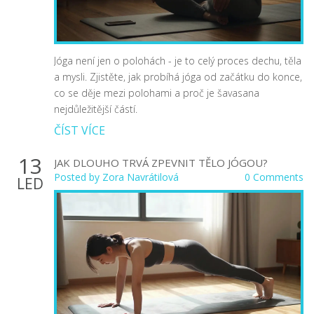
Jóga není jen o polohách - je to celý proces dechu, těla
a mysli. Zjistěte, jak probíhá jóga od začátku do konce,
co se děje mezi polohami a proč je šavasana
nejdůležitější částí.
ČÍST VÍCE
13
JAK DLOUHO TRVÁ ZPEVNIT TĚLO JÓGOU?
Posted by
Zora Navrátilová
0 Comments
LED