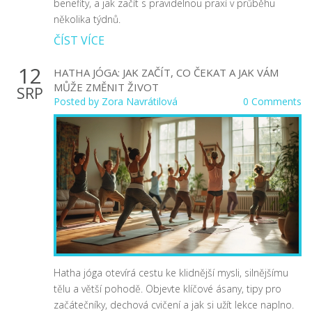
benefity, a jak začít s pravidelnou praxí v průběhu
několika týdnů.
ČÍST VÍCE
12
HATHA JÓGA: JAK ZAČÍT, CO ČEKAT A JAK VÁM
MŮŽE ZMĚNIT ŽIVOT
SRP
Posted by
Zora Navrátilová
0 Comments
Hatha jóga otevírá cestu ke klidnější mysli, silnějšímu
tělu a větší pohodě. Objevte klíčové ásany, tipy pro
začátečníky, dechová cvičení a jak si užít lekce naplno.