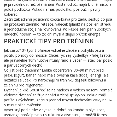
je pravidelnost než přehánění. Postel odlož, najdi klidné místo a
polož podložku. Pokud nemáš podložku, poslouží i pevný
koberec.
Začni základními pozicemi: kočka-kráva pro záda, sestup do psa
na protažení zadního řetězce, váleček (plank) na posílení středu
a jednoduché stoje na rovnováhu. Po každé sérii pár hlubokých
nádechů nosem — to zklidní mysl a zlepší průtok energie.
PRAKTICKÉ TIPY PRO TRÉNINK
Jak často? 3× týdně přinese viditelné zlepšení pohyblivosti a
pocitu pohody do měsíce. Chceš rychleji výsledky? Přidej krátké,
ale pravidelné 10minutové rituály ráno a večer — stačí pár pozic
a pár vědomých dechů.
Co jíst před cvičením? Lehké občerstvení 30–90 minut před
praxí. Jogurt, banán nebo malá ovesná kaše dodají energii, ale
nezatíží žaludek. Po náročnějším tréninku dej tělu bílkovinu a
zeleninu pro regeneraci.
Dýchání je klíč. Soustřeď se na nádech a výdech nosem, pomalé
vědomé dýchání snižuje napětí a zlepšuje výkon. Pokud máš
potíže s dýcháním, začni s jednoduchými dechovými cviky na 3–
5 minut před cvičením.
Vyber styl podle cíle: vinyasa je dobrá na kondici a plynulost,
ashtanga nabízí pevnou strukturu a disciplínu, jemnější formy