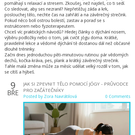
pomáhají s relaxací a stresem. Zkoušej, než najdeš, co ti sedí.
Co sledovat, aby ses nezranil? Nepřetěžuj záda a krk,
poslouchej tělo, nechte čas na zahřátí a na závěrečný strečink.
Pokud něco bolí ostrou bolestí, zastav a poraď se s
instruktorem nebo fyzioterapeutem.
Chceš víc praktických návodů? Hledej články o dýchání nosem,
výběru podložky nebo o tom, jak cvičit jógu doma. Krátké,
pravidelné lekce a vědomé dýchání tě dostanou dál než občasné
dlouhé tréninky.
Začni dnes jednoduchou pěti-minutovou rutinou: pár vědomých
dechů, kočka-kráva, pes, plank a krátký závěrečný strečink.
Tahle malá změna může za měsíc udělat velký rozdíl v tom, jak
se cítíš a hýbeš.
9
JAK SI ZPEVNIT TĚLO POMOCÍ JÓGY - PRŮVODCE
PRO ZAČÁTEČNÍKY
BŘE
Posted by
Zora Navrátilová
0 Comments