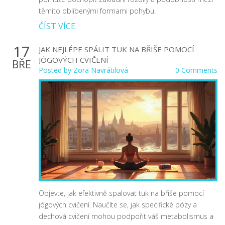
těmito oblíbenými formami pohybu.
ČÍST VÍCE
17
JAK NEJLÉPE SPÁLIT TUK NA BŘIŠE POMOCÍ
JÓGOVÝCH CVIČENÍ
BŘE
Posted by
Zora Navrátilová
0 Comments
Objevte, jak efektivně spalovat tuk na břiše pomocí
jógových cvičení. Naučíte se, jak specifické pózy a
dechová cvičení mohou podpořit váš metabolismus a