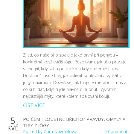
Zjisti, co naše tělo spaluje jako první při pohybu –
konkrétně když cvičíš jógu. Rozpitvám, jak tělo pracuje
s energií, kdy sahá po tucích a kdy preferuje cukry.
Dostaneš jasné tipy, jak ovlivnit spalování a vytěžit z
jógy maximum. Dozvíš se, jak funguje metabolismus a
co si hlídat, když ti jde hlavně o hubnutí. Vyvrátím
nejčastější mýty, které kolem spalování kolují.
ČÍST VÍCE
5
PO ČEM TLOUSTNE BŘICHO? PRAVDY, OMYLY A
TIPY Z JÓGY
KVĚ
Posted by
Zora Navrátilová
0 Comments