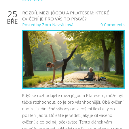
25
ROZDÍL MEZI JÓGOU A PILATESEM: KTERÉ
CVIČENÍ JE PRO VÁS TO PRAVÉ?
BŘE
Posted by
Zora Navrátilová
0 Comments
Když se rozhodujete mezi jógou a Pilatesem, může být
těžké rozhodnout, co je pro vás vhodnější. Obě cvičení
nabízejí jedinečné výhody od zlepšení flexibility po
posílení jádra. Důležité je vědět, jaký je cíl vašeho
cvičení, a co od něj očekáváte. Tento článek vám
pomůže pochopit základní rozdíly a podobnosti mezi