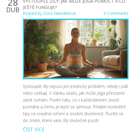
28
VYSTOUPLÉ ŽÍLY: JAK MŮŽE JÓGA POMOCT A CO
JEŠTĚ FUNGUJE?
DUB
Posted by
Zora Navrátilová
0 Comments
Vystouplé žíly nejsou jen estetický problém, někdy i pálí
nebo otékají. V článku ukážu, jak může jóga přirozeně
ulevit nohám. Povím taky, co v každodenním životě
pomáhá a čemu je lepší se vyhnout. Přidám konkrétní
tipy na snadná cvičení a osobní zkušenost. Pusťte se
do změn, které vaše žíly skutečně pocítí.
ČÍST VÍCE