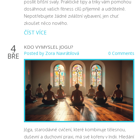
posílit břišní svaly. Praktické tipy a triky vám pomohou
dosáhnout vašich fitness cílů příjemně a udržitelně.
Nepotřebujete žádné zvláštní vybavení, jen chuť
zkoušet něco nového.
ČÍST VÍCE
4
KDO VYMYSLEL JOGU?
Posted by
Zora Navrátilová
0 Comments
BŘE
Jóga, starodávné cvičení, které kombinuje tělesnou,
duševní a duchovní praxi, má své kořeny v Indii. Hledání