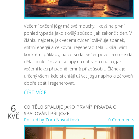
Večerní cvičení jógy má své mouchy, i když na první
pohled vypadá jako skvělý způsob, jak zakončit den. V
článku najdete, jak večerní cvičení ovlivňuje spánek,
vnitřní energii a celkovou regeneraci těla. Ukážu vám
konkrétní příklady, na co si dát večer pozor a co se dá
dělat jinak. Dozvíte se tipy na náhradu i na to, jak
večerní lekci případně jemně přizpůsobit. Článek je
určený všem, kdo si chtějí užívat jógu naplno a zároveň
dobře spát i regenerovat.
ČÍST VÍCE
6
CO TĚLO SPALUJE JAKO PRVNÍ? PRAVDA O
SPALOVÁNÍ PŘI JÓZE
KVĚ
Posted by
Zora Navrátilová
0 Comments