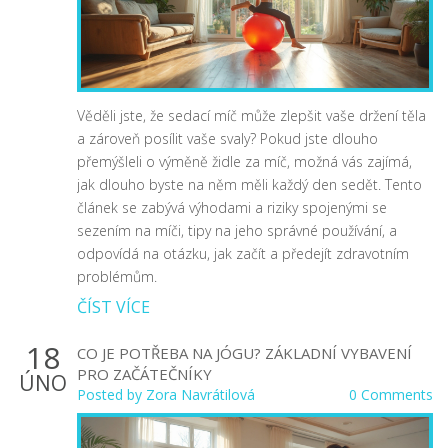
Věděli jste, že sedací míč může zlepšit vaše držení těla
a zároveň posílit vaše svaly? Pokud jste dlouho
přemýšleli o výměně židle za míč, možná vás zajímá,
jak dlouho byste na něm měli každý den sedět. Tento
článek se zabývá výhodami a riziky spojenými se
sezením na míči, tipy na jeho správné používání, a
odpovídá na otázku, jak začít a předejít zdravotním
problémům.
ČÍST VÍCE
18
CO JE POTŘEBA NA JÓGU? ZÁKLADNÍ VYBAVENÍ
PRO ZAČÁTEČNÍKY
ÚNO
Posted by
Zora Navrátilová
0 Comments