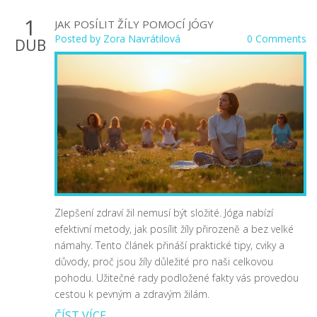
1
JAK POSÍLIT ŽÍLY POMOCÍ JÓGY
Posted by
Zora Navrátilová
0 Comments
DUB
Zlepšení zdraví žil nemusí být složité. Jóga nabízí
efektivní metody, jak posílit žíly přirozeně a bez velké
námahy. Tento článek přináší praktické tipy, cviky a
důvody, proč jsou žíly důležité pro naši celkovou
pohodu. Užitečné rady podložené fakty vás provedou
cestou k pevným a zdravým žilám.
ČÍST VÍCE