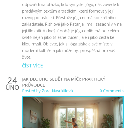
odpovědi na otázku, kdo vymyslel jógu, nás zavede k
pradávným textům a tradicím, které formovaly její
rozvoj po tisíciletí. Přestože jóga nemá konkrétního
zakladatele, Rishiové jako Patanjali měli zásadní vliv na
její filozofii. V dnešní době je jóga oblíbená po celém
světě nejen jako tělesné cvičení, ale i jako cesta ke
klidu mysli. Objevte, jak si jóga získala své místo v
moderní kultuře a jak může být prospěšná pro váš
život.
ČÍST VÍCE
24
JAK DLOUHO SEDĚT NA MÍČI: PRAKTICKÝ
PRŮVODCE
ÚNO
Posted by
Zora Navrátilová
0 Comments