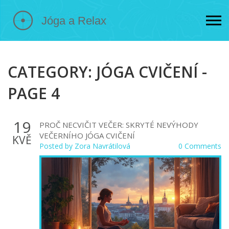
CATEGORY: JÓGA CVIČENÍ -
PAGE 4
19
PROČ NECVIČIT VEČER: SKRYTÉ NEVÝHODY
VEČERNÍHO JÓGA CVIČENÍ
KVĚ
Posted by
Zora Navrátilová
0 Comments