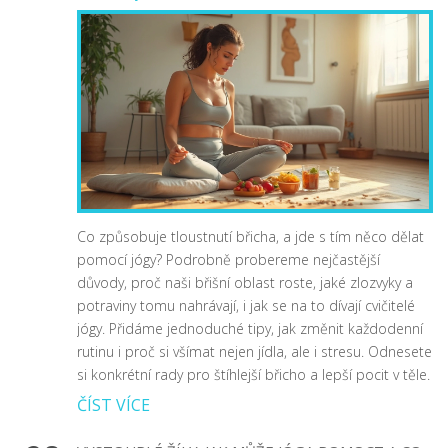
Co způsobuje tloustnutí břicha, a jde s tím něco dělat
pomocí jógy? Podrobně probereme nejčastější
důvody, proč naši břišní oblast roste, jaké zlozvyky a
potraviny tomu nahrávají, i jak se na to dívají cvičitelé
jógy. Přidáme jednoduché tipy, jak změnit každodenní
rutinu i proč si všímat nejen jídla, ale i stresu. Odnesete
si konkrétní rady pro štíhlejší břicho a lepší pocit v těle.
ČÍST VÍCE