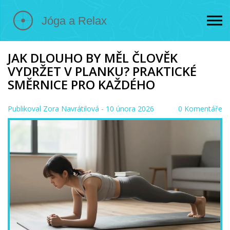
JAK DLOUHO BY MĚL ČLOVĚK
VYDRŽET V PLANKU? PRAKTICKÉ
SMĚRNICE PRO KAŽDÉHO
Publikoval
Zora Navrátilová
- 10 února 2026
0 Komentáře