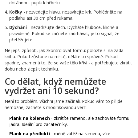
dotáhnout pupík k hřbetu.
Kočky
- nezvedejte hlavu, nezavírejte krk. Pohlédněte na
podlahu asi 30 cm před rukama.
Dýchání
- nezadržujte dech. Dýcháte hluboce, klidně a
pravidelně. Pokud se začnete zadrhávat, je to signál, že
přetěžujete.
Nejlepší způsob, jak zkontrolovat formu: položte si na záda
knihu. Pokud zůstane na místě, děláte to správně. Pokud
spadne, znamená to, že se vaše tělo křiví - a potřebujete zkrátit
dobu nebo zlepšit techniku.
Co dělat, když nemůžete
vydržet ani 10 sekund?
Není to problém. Všichni jsme začínali. Pokud vám to přijde
nemožné, začněte s modifikovanou verzí:
Plank na kolenech
- zkrátíte rameno, ale zachováte formu
jádra. Ideální pro začátečníky.
Plank na předloktí
- méně zátěž na ramena, více