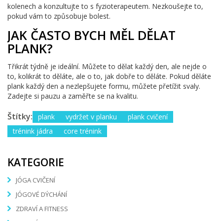
kolenech a konzultujte to s fyzioterapeutem. Nezkoušejte to,
pokud vám to způsobuje bolest.
JAK ČASTO BYCH MĚL DĚLAT
PLANK?
Třikrát týdně je ideální. Můžete to dělat každý den, ale nejde o
to, kolikrát to děláte, ale o to, jak dobře to děláte. Pokud děláte
plank každý den a nezlepšujete formu, můžete přetížit svaly.
Zadejte si pauzu a zaměřte se na kvalitu.
Štítky:
plank
vydržet v planku
plank cvičení
trénink jádra
core trénink
KATEGORIE
JÓGA CVIČENÍ
JÓGOVÉ DÝCHÁNÍ
ZDRAVÍ A FITNESS