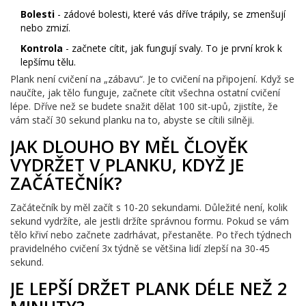
Bolesti
- zádové bolesti, které vás dříve trápily, se zmenšují
nebo zmizí.
Kontrola
- začnete cítit, jak fungují svaly. To je první krok k
lepšímu tělu.
Plank není cvičení na „zábavu“. Je to cvičení na připojení. Když se
naučíte, jak tělo funguje, začnete cítit všechna ostatní cvičení
lépe. Dříve než se budete snažit dělat 100 sit-upů, zjistíte, že
vám stačí 30 sekund planku na to, abyste se cítili silněji.
JAK DLOUHO BY MĚL ČLOVĚK
VYDRŽET V PLANKU, KDYŽ JE
ZAČÁTEČNÍK?
Začátečník by měl začít s 10-20 sekundami. Důležité není, kolik
sekund vydržíte, ale jestli držíte správnou formu. Pokud se vám
tělo křiví nebo začnete zadrhávat, přestaněte. Po třech týdnech
pravidelného cvičení 3x týdně se většina lidí zlepší na 30-45
sekund.
JE LEPŠÍ DRŽET PLANK DÉLE NEŽ 2