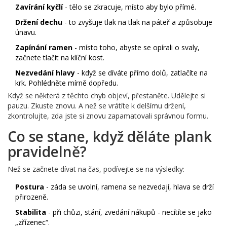
Zavírání kyčlí
- tělo se zkracuje, místo aby bylo přímé.
Držení dechu
- to zvyšuje tlak na tlak na páteř a způsobuje
únavu.
Zapínání ramen
- místo toho, abyste se opírali o svaly,
začnete tlačit na klíční kost.
Nezvedání hlavy
- když se díváte přímo dolů, zatlačíte na
krk. Pohlédněte mírně dopředu.
Když se některá z těchto chyb objeví, přestaněte. Udělejte si
pauzu. Zkuste znovu. A než se vrátíte k delšímu držení,
zkontrolujte, zda jste si znovu zapamatovali správnou formu.
Co se stane, když děláte plank
pravidelně?
Než se začnete dívat na čas, podívejte se na výsledky:
Postura
- záda se uvolní, ramena se nezvedají, hlava se drží
přirozeně.
Stabilita
- při chůzi, stání, zvedání nákupů - necítíte se jako
„zřízenec“.