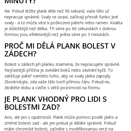
MINUTY?
Ne. Pokud držíte plank déle než 90 sekund, vaše tělo už
nepracuje správně. Svaly se unaví, začínají převzít funkci jiné
svaly - a to může vést k poškození páteře nebo ramen. Kvalita
je důležitější než délka. Tři série po 60 sekundách s dobrou
formou jsou efektivnější než jedna série po 3 minutách.
PROČ MI DĚLÁ PLANK BOLEST V
ZÁDECH?
Bolest v zádech při planku znamená, že nepracujete správně.
Nejčastější příčina je zvedání boků nebo zavírání kyčlí. To
zatěžuje páteř namísto toho, aby se svaly jádra zapojily.
Zkontrolujte, zda vaše tělo tvoří přímou čáru. Pokud ne,
zkrátěte dobu a cvičte s větší pozorností na formu.
JE PLANK VHODNÝ PRO LIDI S
BOLESTMI ZAD?
Ano, ale jen s opatrností. Plank může pomoci posílit jádro a
zmírnit bolesti zad - ale jen pokud je děláte správně. Pokud
máte chronické bolesti, začněte s modifikovanou verzí na