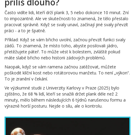
příliš dlouho?
Často vidíte lidi, kteří drží plank 3, 5 nebo dokonce 10 minut. Zní
to impozantně. Ale ve skutečnosti to znamená, že tělo přestalo
pracovat správně. Když se svaly unaví, začínají jiné svaly převzít
práci - a to je špatně.
Příklad: Když se vám břicho uvolní, začnou převzít funkci svaly
zádů. To znamená, že místo toho, abyste posilovali jádro,
přetěžujete páteř. To může vést k bolestem, zvláště pokud
máte slabé břicho nebo historii zádových problémů.
Naopak, když se vám ramena začnou zatěžovat, můžete
poškodit klíční kost nebo rotátorovou manžetu. To není „výkon“.
To je zranění v čekání.
Ve výzkumné studii z Univerzity Karlovy v Praze (2025) bylo
zjištěno, že 68 % lidí, kteří se snažili držet plank déle než 2
minuty, mělo během následujících 6 týdnů narušenou formu a
výrazně horší posturu. Nejde o sílu, ale o kontrolu.