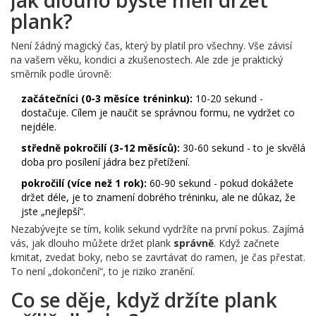
plank?
Není žádný magický čas, který by platil pro všechny. Vše závisí
na vašem věku, kondici a zkušenostech. Ale zde je praktický
směrník podle úrovně:
začátečníci (0-3 měsíce tréninku):
10-20 sekund -
dostačuje. Cílem je naučit se správnou formu, ne vydržet co
nejdéle.
středně pokročilí (3-12 měsíců):
30-60 sekund - to je skvělá
doba pro posílení jádra bez přetížení.
pokročilí (více než 1 rok):
60-90 sekund - pokud dokážete
držet déle, je to znamení dobrého tréninku, ale ne důkaz, že
jste „nejlepší“.
Nezabývejte se tím, kolik sekund vydržíte na první pokus. Zajímá
vás, jak dlouho můžete držet plank
správně
. Když začnete
kmitat, zvedat boky, nebo se zavrtávat do ramen, je čas přestat.
To není „dokončení“, to je riziko zranění.
Co se děje, když držíte plank