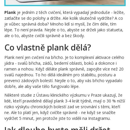
Plank
je jedním z těch cvičení, která vypadají jednoduše - ležíte,
zatlačíte se do polohy a držíte. Ale kolik skutečně vydržíte? A co
je vůbec správná doba? Mnoho lidí si myslí, že čím déle, tím
lépe. To není pravda. Nejde o to, abyste se drželi jako statueta,
ale o to, abyste cvičili správně a bez škody.
Co vlastně plank dělá?
Plank není jen cvičení na břicho. Je to komplexní aktivace celého
jádra - svalů břicha, zádů, bederní oblasti, boků a dokonce i
ramen a nohou. Když děláte plank správně, zapojíte více než 20
svalů najednou. To ho dělá ideálním pro stabilitu, posturu a
prevenci zádových bolestí. Nejde o to, aby vás břicho vypadalo
dobře, ale aby vaše tělo fungovalo lépe.
Některé studie z Ústavu klinického výzkumu v Praze ukazují, že
lidé, kteří pravidelně dělají plank 3-4 krát týdně, mají o 30 % nižší
riziko výskytu chronických bolestí zad ve srovnání s těmi, kteří
ne. Ale to platí jen, když cvičíte správně - ne když se snažíte
vydržet 5 minut, jen protože jste to viděli na Instagramu.
Jak dlouho byste měli držet