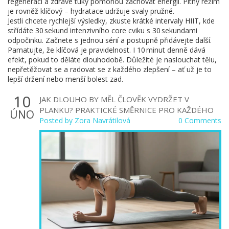
regeneraci a zdravé tuky pomohou zachovat energii. Pitný režim
je rovněž klíčový – hydratace udržuje svaly pružné.
Jestli chcete rychlejší výsledky, zkuste krátké intervaly HIIT, kde
střídáte 30 sekund intenzivního core cviku s 30 sekundami
odpočinku. Začnete s jednou sérií a postupně přidávejte další.
Pamatujte, že klíčová je pravidelnost. I 10 minut denně dává
efekt, pokud to děláte dlouhodobě. Důležité je naslouchat tělu,
nepřetěžovat se a radovat se z každého zlepšení – ať už je to
lepší držení nebo menší bolest zad.
10
JAK DLOUHO BY MĚL ČLOVĚK VYDRŽET V
PLANKU? PRAKTICKÉ SMĚRNICE PRO KAŽDÉHO
ÚNO
Posted by
Zora Navrátilová
0 Comments