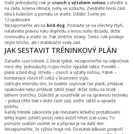
Další jednoduchý cvik je
crunch s výtahem nohou
. Lehněte si
na záda, kolena ohnutá, nohy ve vzduchu. Zvedněte horní část
těla k kolenům a pomalu se vraťte. Děláte 3 série po
12 opakování.
Nezapomeňte ani na
bird‑dog
. Postavte se na všechny čtyři,
natáhněte pravou ruku dopředu a levou nohu dozadu, držte
rovnováhu a vraťte se. Pak změňte strany. Tento cvik posiluje
nejen břicho, ale i stabilizační svaly zad.
JAK SESTAVIT TRÉNINKOVÝ PLÁN
Zařaďte core trénink 2‑3 krát týdně, nezapomeňte na odpočinek
mezi dny. Jednoduchý rozpis může vypadat takto: Pondělí –
plank a bird‑dog, Středa – crunch a výtahy nohou, Pátek –
kombinace všech tří cviků v kruzovém stylu.
Udržujte intenzitu tím, že budete zvyšovat čas plank, přidávat
opakování nebo přidávat zátěž (např. držet činku na hrudi
během crunchu). Důležité je soustředit se na správnou techniku
– pokud cítíte tlak v dolní části zad, snižte zátěž a opravte
polohu.
Každý trénink zakončete pár minutami lehkého protahování:
lehký kopec (child’s pose) nebo kočičí hřbet (cat‑cow). To
pomůže svalům uvolnit se a připraví je na další den.
Nezapomeňte, že výživa hraje roli. Dostatek bílkovin podpoří