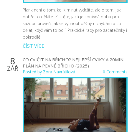
Plank není o tom, kolik minut vydržíte, ale o tom, jak
dobře to děláte. Zjistěte, jaká je správná doba pro
každou úroveň, jak se vyhnout běžným chybám a co
dělat, když vám to bolí. Praktické rady pro začátečníky i
pokročilé.
ČÍST VÍCE
8
CO CVIČIT NA BŘICHO? NEJLEPŠÍ CVIKY A 20MIN
PLÁN NA PEVNÉ BŘICHO (2025)
ZÁŘ
Posted by
Zora Navrátilová
0 Comments