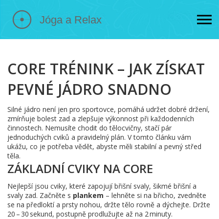
CORE TRÉNINK – JAK ZÍSKAT
PEVNÉ JÁDRO SNADNO
Silné jádro není jen pro sportovce, pomáhá udržet dobré držení,
zmírňuje bolest zad a zlepšuje výkonnost při každodenních
činnostech. Nemusíte chodit do tělocvičny, stačí pár
jednoduchých cviků a pravidelný plán. V tomto článku vám
ukážu, co je potřeba vědět, abyste měli stabilní a pevný střed
těla.
ZÁKLADNÍ CVIKY NA CORE
Nejlepší jsou cviky, které zapojují břišní svaly, šikmé břišní a
svaly zad. Začněte s
plankem
– lehněte si na břicho, zvedněte
se na předloktí a prsty nohou, držte tělo rovně a dýchejte. Držte
20 – 30 sekund, postupně prodlužujte až na 2 minuty.