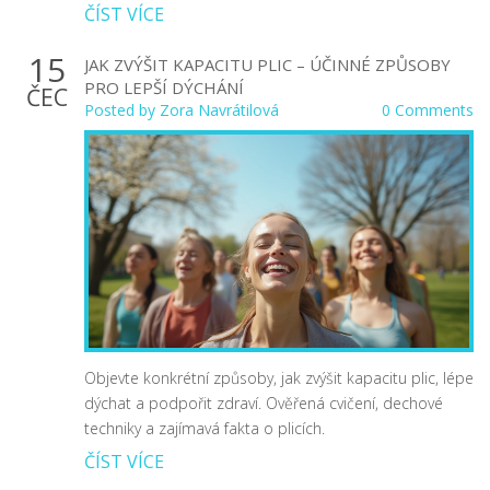
ČÍST VÍCE
15
JAK ZVÝŠIT KAPACITU PLIC – ÚČINNÉ ZPŮSOBY
PRO LEPŠÍ DÝCHÁNÍ
ČEC
Posted by
Zora Navrátilová
0 Comments
Objevte konkrétní způsoby, jak zvýšit kapacitu plic, lépe
dýchat a podpořit zdraví. Ověřená cvičení, dechové
techniky a zajímavá fakta o plicích.
ČÍST VÍCE