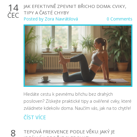
14
JAK EFEKTIVNĚ ZPEVNIT BŘICHO DOMA: CVIKY,
TIPY A ČASTÉ CHYBY
ČEC
Posted by
Zora Navrátilová
0 Comments
Hledáte cestu k pevnému břichu bez drahých
posiloven? Získejte praktické tipy a ověřené cviky, které
zvládnete kdekoliv doma. Naučím vás, jak na to chytře!
ČÍST VÍCE
8
TEPOVÁ FREKVENCE PODLE VĚKU: JAKÝ JE