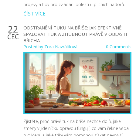
projevy a tipy pro zvládání bolesti u plicních nádorů.
ČÍST VÍCE
22
ODSTRANĚNÍ TUKU NA BŘIŠE: JAK EFEKTIVNĚ
SPALOVAT TUK A ZHUBNOUT PRÁVĚ V OBLASTI
ČEC
BŘICHA
Posted by
Zora Navrátilová
0 Comments
Zjistěte, proč právě tuk na břiše nechce dolů, jaké
změny v jídelníčku opravdu fungují, co vám řekne věda
o cvičení, a jaké triky vám pomohou získat pevnější