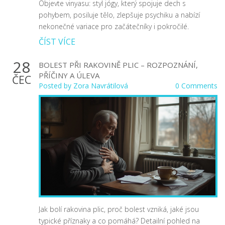
Objevte vinyasu: styl jógy, který spojuje dech s
pohybem, posiluje tělo, zlepšuje psychiku a nabízí
nekonečné variace pro začátečníky i pokročilé.
ČÍST VÍCE
28
BOLEST PŘI RAKOVINĚ PLIC – ROZPOZNÁNÍ,
PŘÍČINY A ÚLEVA
ČEC
Posted by
Zora Navrátilová
0 Comments
Jak bolí rakovina plic, proč bolest vzniká, jaké jsou
typické příznaky a co pomáhá? Detailní pohled na