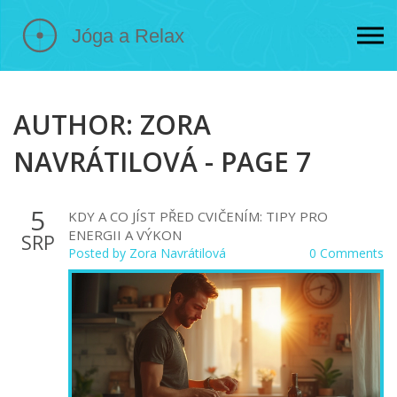
AUTHOR: ZORA
NAVRÁTILOVÁ - PAGE 7
5
KDY A CO JÍST PŘED CVIČENÍM: TIPY PRO
ENERGII A VÝKON
SRP
Posted by
Zora Navrátilová
0 Comments