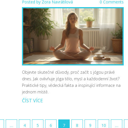
Posted by
Zora Navrátilová
0 Comments
Objevte skutečné důvody, proč začít s jógou právě
dnes. Jak ovlivňuje jóga tělo, mysl a každodenní život?
Praktické tipy, vědecká fakta a inspirující informace na
jednom místě.
ČÍST VÍCE
…
4
5
6
7
8
9
10
…