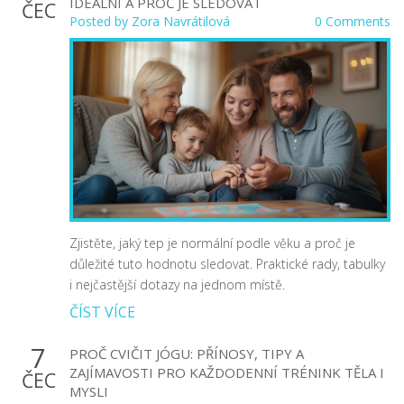
IDEÁLNÍ A PROČ JE SLEDOVAT
ČEC
Posted by
Zora Navrátilová
0 Comments
Zjistěte, jaký tep je normální podle věku a proč je
důležité tuto hodnotu sledovat. Praktické rady, tabulky
i nejčastější dotazy na jednom místě.
ČÍST VÍCE
7
PROČ CVIČIT JÓGU: PŘÍNOSY, TIPY A
ZAJÍMAVOSTI PRO KAŽDODENNÍ TRÉNINK TĚLA I
ČEC
MYSLI