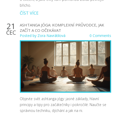
břicho.
ČÍST VÍCE
21
ASHTANGA JÓGA: KOMPLEXNÍ PRŮVODCE, JAK
ZAČÍT A CO OČEKÁVAT
ČEC
Posted by
Zora Navrátilová
0 Comments
Objevte svět ashtanga jógy: jasné základy, hlavní
principy a tipy pro začátečníky i pokročilé. Naučte se
správnou techniku, dýchání a jak na ni.