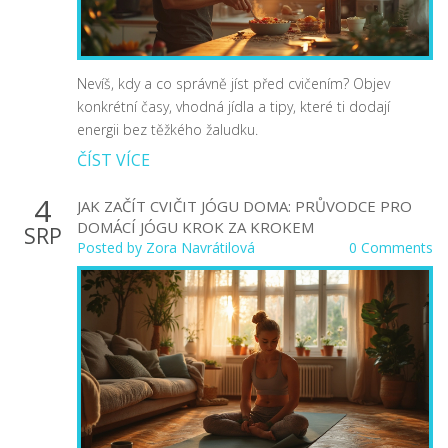
Nevíš, kdy a co správně jíst před cvičením? Objev
konkrétní časy, vhodná jídla a tipy, které ti dodají
energii bez těžkého žaludku.
ČÍST VÍCE
4
JAK ZAČÍT CVIČIT JÓGU DOMA: PRŮVODCE PRO
DOMÁCÍ JÓGU KROK ZA KROKEM
SRP
Posted by
Zora Navrátilová
0 Comments