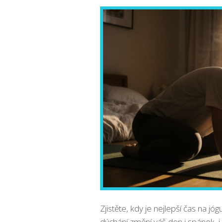
Zjistěte, kdy je nejlepší čas na j
dýchání změní váš den i spánek, i