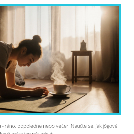
ógu - ráno, odpoledne nebo večer. Naučte se, jak jógové
 když máte jen pět minut.