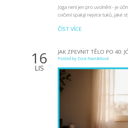
Jóga není jen pro uvolnění - je úči
cvičení spalují nejvíce tuků, jaké 
ČÍST VÍCE
JAK ZPEVNIT TĚLO PO 40:
16
Posted by
Zora Navrátilová
LIS