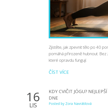
Zjistěte, jak zpevnit tělo po 40 p
pomáhá přirozeně hubnout. Bez zá
které opravdu fungují.
ČÍST VÍCE
KDY CVIČIT JÓGU? NEJLEPŠ
16
DNE
LIS
Posted by
Zora Navrátilová