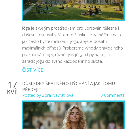
Jóga je skvělým prostředkem pro udržování tělesné i
duševní rovnováhy. V tomto článku se zaměříme na to,
jak často byste měli cvičit jógu, abyste dosáhli
maximálních přínosů. Probereme výhody pravidelného
praktikování jógy, různé typy jógy a tipy na to, jak
zařadit jógu do svého každodenního života.
ČÍST VÍCE
17
DŮSLEDKY ŠPATNÉHO DÝCHÁNÍ A JAK TOMU
PŘEDEJÍT
KVĚ
Posted by
Zora Navrátilová
0 Comments