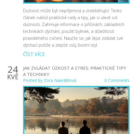
Dušnost může být nepříjemná a zneklidňující. Tento
článek nabízí praktické rady a tipy, jak si ulevit od
dušnosti. Zahrnuje informace o příčinách, základních
technikách dýchání, použití bylinek, a důležitosti
pravidelného cvičení. Naučte se, jak lépe zvládat své
dýchací potíže a zlepšit svůj životní styl.
ČÍST VÍCE
24
JAK ZVLÁDAT ÚZKOST A STRES: PRAKTICKÉ TIPY
A TECHNIKY
KVĚ
Posted by
Zora Navrátilová
0 Comments