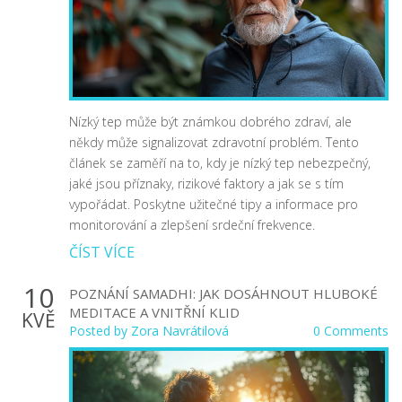
Nízký tep může být známkou dobrého zdraví, ale
někdy může signalizovat zdravotní problém. Tento
článek se zaměří na to, kdy je nízký tep nebezpečný,
jaké jsou příznaky, rizikové faktory a jak se s tím
vypořádat. Poskytne užitečné tipy a informace pro
monitorování a zlepšení srdeční frekvence.
ČÍST VÍCE
10
POZNÁNÍ SAMADHI: JAK DOSÁHNOUT HLUBOKÉ
MEDITACE A VNITŘNÍ KLID
KVĚ
Posted by
Zora Navrátilová
0 Comments