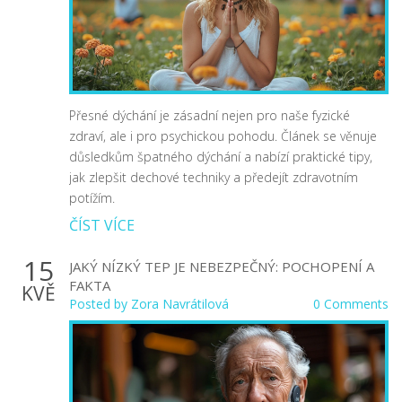
Přesné dýchání je zásadní nejen pro naše fyzické
zdraví, ale i pro psychickou pohodu. Článek se věnuje
důsledkům špatného dýchání a nabízí praktické tipy,
jak zlepšit dechové techniky a předejít zdravotním
potížím.
ČÍST VÍCE
15
JAKÝ NÍZKÝ TEP JE NEBEZPEČNÝ: POCHOPENÍ A
FAKTA
KVĚ
Posted by
Zora Navrátilová
0 Comments