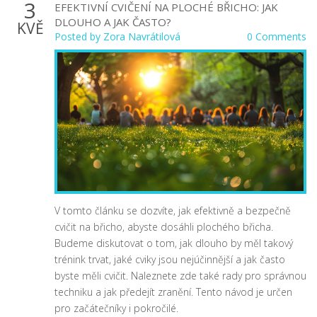
3
EFEKTIVNÍ CVIČENÍ NA PLOCHÉ BŘICHO: JAK
DLOUHO A JAK ČASTO?
KVĚ
Posted by
Zora Navrátilová
0 Comments
V tomto článku se dozvíte, jak efektivně a bezpečně
cvičit na břicho, abyste dosáhli plochého břicha.
Budeme diskutovat o tom, jak dlouho by měl takový
trénink trvat, jaké cviky jsou nejúčinnější a jak často
byste měli cvičit. Naleznete zde také rady pro správnou
techniku a jak předejít zranění. Tento návod je určen
pro začátečníky i pokročilé.