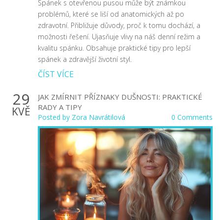
Spánek s otevřenou pusou může být známkou
problémů, které se liší od anatomických až po
zdravotní. Přibližuje důvody, proč k tomu dochází, a
možnosti řešení. Ujasňuje vlivy na náš denní režim a
kvalitu spánku. Obsahuje praktické tipy pro lepší
spánek a zdravější životní styl.
ČÍST VÍCE
29
JAK ZMÍRNIT PŘÍZNAKY DUŠNOSTI: PRAKTICKÉ
RADY A TIPY
KVĚ
Posted by
Zora Navrátilová
0 Comments