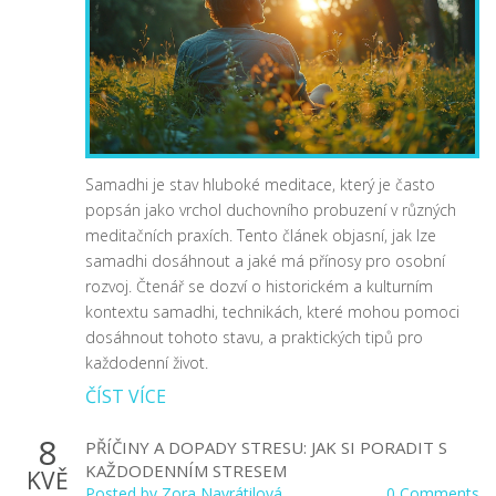
Samadhi je stav hluboké meditace, který je často
popsán jako vrchol duchovního probuzení v různých
meditačních praxích. Tento článek objasní, jak lze
samadhi dosáhnout a jaké má přínosy pro osobní
rozvoj. Čtenář se dozví o historickém a kulturním
kontextu samadhi, technikách, které mohou pomoci
dosáhnout tohoto stavu, a praktických tipů pro
každodenní život.
ČÍST VÍCE
8
PŘÍČINY A DOPADY STRESU: JAK SI PORADIT S
KAŽDODENNÍM STRESEM
KVĚ
Posted by
Zora Navrátilová
0 Comments