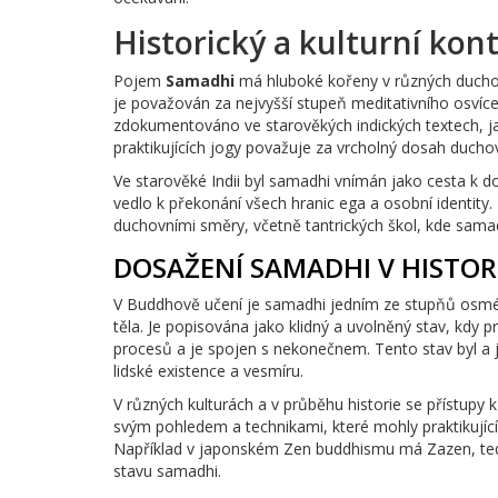
Historický a kulturní kon
Pojem
Samadhi
má hluboké kořeny v různých duchov
je považován za nejvyšší stupeň meditativního osvícen
zdokumentováno ve starověkých indických textech, jak
praktikujících jogy považuje za vrcholný dosah duchov
Ve starověké Indii byl samadhi vnímán jako cesta k 
vedlo k překonání všech hranic ega a osobní identity
duchovními směry, včetně tantrických škol, kde samad
DOSAŽENÍ SAMADHI V HISTORI
V Buddhově učení je samadhi jedním ze stupňů osmé c
těla. Je popisována jako klidný a uvolněný stav, kdy
procesů a je spojen s nekonečnem. Tento stav byl a j
lidské existence a vesmíru.
V různých kulturách a v průběhu historie se přístupy 
svým pohledem a technikami, které mohly praktikuj
Například v japonském Zen buddhismu má Zazen, tedy 
stavu samadhi.