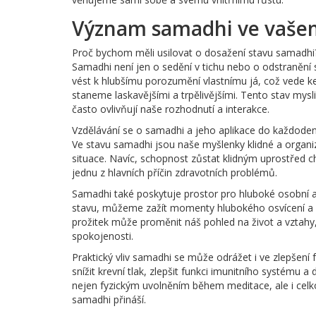
Význam samadhi ve vašem
Proč bychom měli usilovat o dosažení stavu samadh
Samadhi není jen o sedění v tichu nebo o odstranění 
vést k hlubšímu porozumění vlastnímu já, což vede ke
staneme laskavějšími a trpělivějšími. Tento stav mys
často ovlivňují naše rozhodnutí a interakce.
Vzdělávání se o samadhi a jeho aplikace do každoden
Ve stavu samadhi jsou naše myšlenky klidné a organ
situace. Navíc, schopnost zůstat klidným uprostřed c
jednu z hlavních příčin zdravotních problémů.
Samadhi také poskytuje prostor pro hluboké osobní a
stavu, můžeme zažít momenty hlubokého osvícení a n
prožitek může proměnit náš pohled na život a vztahy, 
spokojenosti.
Praktický vliv samadhi se může odrážet i ve zlepšení 
snížit krevní tlak, zlepšit funkci imunitního systému
nejen fyzickým uvolněním během meditace, ale i cel
samadhi přináší.