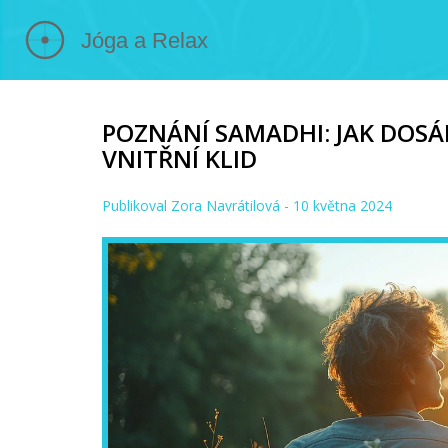
POZNÁNÍ SAMADHI: JAK DOS
VNITŘNÍ KLID
Publikoval
Zora Navrátilová
- 10 května 2024