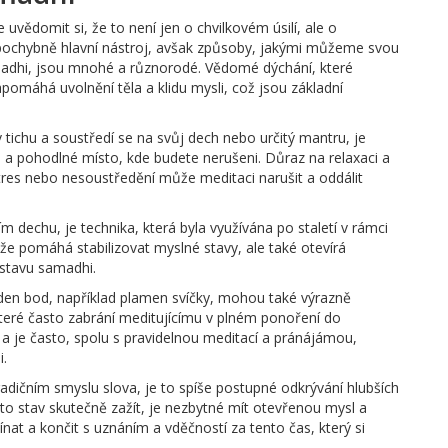
uvědomit si, že to není jen o chvilkovém úsilí, ale o
epochybně hlavní nástroj, avšak způsoby, jakými můžeme svou
madhi, jsou mnohé a různorodé. Vědomé dýchání, které
pomáhá uvolnění těla a klidu mysli, což jsou základní
.
v tichu a soustředí se na svůj dech nebo určitý mantru, je
é a pohodlné místo, kde budete nerušeni. Důraz na relaxaci a
 stres nebo nesoustředění může meditaci narušit a oddálit
vím dechu, je technika, která byla využívána po staletí v rámci
že pomáhá stabilizovat myslné stavy, ale také otevírá
 stavu samadhi.
eden bod, například plamen svíčky, mohou také výrazně
teré často zabrání meditujícímu v plném ponoření do
 a je často, spolu s pravidelnou meditací a pránájámou,
i.
adičním smyslu slova, je to spíše postupné odkrývání hlubších
to stav skutečně zažít, je nezbytné mít otevřenou mysl a
čínat a končit s uznáním a vděčností za tento čas, který si