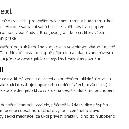
text
ních tradicích, především pak v hinduismu a buddhismu, kde
í. Historie samadhi sahá tisíce let zpět, kdy bylo poprvé
o jsou Upanišady a Bhagavadgíta. Jde o cíl, který většina
ní praxe.
dosažení nejhlubší možné spojitosti s vesmírným vědomím, což
. Tato filozofie byla postupně přijímána a adaptována různými
hi představovala jak koncový, tak trvalý stav poznání.
I
esty, která vede k osvícení a konečnému uklidnění mysli a
 praktikující dosahuje naprostého umlčení všech myšlenkových
e stále viděn jako klíčový krok na cestě k hlubšímu pochopení
k dosažení samadhi vyvíjely, přičemž každá tradice přispěla
ícím pomoci dosáhnout tohoto vysoce ceněného stavu.
sedící meditace, za úkol přivést praktikujícího do hlubokého