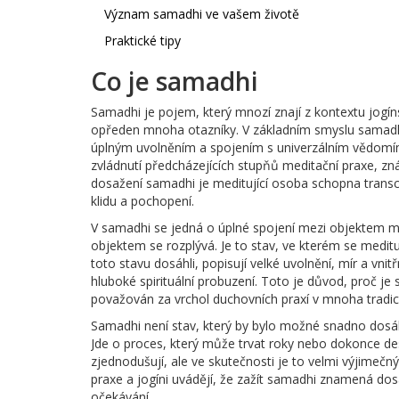
Význam samadhi ve vašem životě
Praktické tipy
Co je samadhi
Samadhi je pojem, který mnozí znají z kontextu jogíns
opředen mnoha otazníky. V základním smyslu samadhi
úplným uvolněním a spojením s univerzálním vědomí
zvládnutí předcházejících stupňů meditační praxe, z
dosažení samadhi je meditující osoba schopna trans
klidu a pochopení.
V samadhi se jedná o úplné spojení mezi objektem me
objektem se rozplývá. Je to stav, ve kterém se meditu
toto stavu dosáhli, popisují velké uvolnění, mír a vnitř
hluboké spirituální probuzení. Toto je důvod, proč j
považován za vrchol duchovních praxí v mnoha tradic
Samadhi není stav, který by bylo možné snadno dosá
Jde o proces, který může trvat roky nebo dokonce dese
zjednodušují, ale ve skutečnosti je to velmi výjimeč
praxe a jogíni uvádějí, že zažít samadhi znamená do
očekávání.