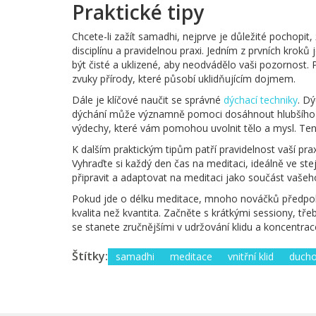
Praktické tipy
Chcete-li zažít samadhi, nejprve je důležité pochopit
disciplínu a pravidelnou praxi. Jedním z prvních kroků
být čisté a uklizené, aby neodvádělo vaši pozornos
zvuky přírody, které působí uklidňujícím dojmem.
Dále je klíčové naučit se správné
dýchací techniky
. D
dýchání může významně pomoci dosáhnout hlubšího 
výdechy, které vám pomohou uvolnit tělo a mysl. Tent
K dalším praktickým tipům patří pravidelnost vaší pra
Vyhraďte si každý den čas na meditaci, ideálně ve st
připravit a adaptovat na meditaci jako součást vašeho
Pokud jde o délku meditace, mnoho nováčků předpoklád
kvalita než kvantita. Začněte s krátkými sessiony, tře
se stanete zručnějšími v udržování klidu a koncentrac
Štítky:
samadhi
meditace
vnitřní klid
ducho