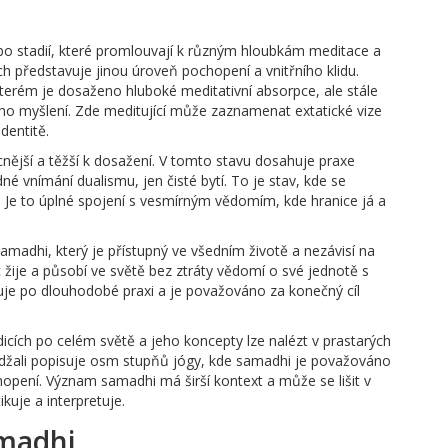
ebo stadií, které promlouvají k různým hloubkám meditace a
h představuje jinou úroveň pochopení a vnitřního klidu.
 kterém je dosaženo hluboké meditativní absorpce, ale stále
ckého myšlení. Zde meditující může zaznamenat extatické vize
dentitě.
nější a těžší k dosažení. V tomto stavu dosahuje praxe
é vnímání dualismu, jen čisté bytí. To je stav, kde se
tí. Je to úplné spojení s vesmírným vědomím, kde hranice já a
 samadhi, který je přístupný ve všedním životě a nezávisí na
žije a působí ve světě bez ztráty vědomí o své jednotě s
huje po dlouhodobé praxi a je považováno za konečný cíl
ích po celém světě a jeho koncepty lze nalézt v prastarých
ndžali popisuje osm stupňů jógy, kde samadhi je považováno
opení. Význam samadhi má širší kontext a může se lišit v
ikuje a interpretuje.
amadhi