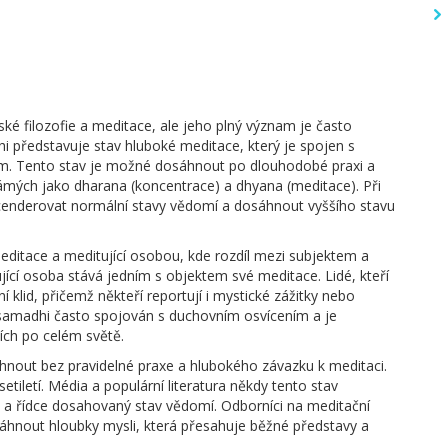
ké filozofie a meditace, ale jeho plný význam je často
 představuje stav hluboké meditace, který je spojen s
m. Tento stav je možné dosáhnout po dlouhodobé praxi a
námých jako dharana (koncentrace) a dhyana (meditace). Při
cenderovat normální stavy vědomí a dosáhnout vyššího stavu
ditace a meditující osobou, kde rozdíl mezi subjektem a
jící osoba stává jedním s objektem své meditace. Lidé, kteří
ní klid, přičemž někteří reportují i mystické zážitky nebo
e samadhi často spojován s duchovním osvícením a je
ích po celém světě.
hnout bez pravidelné praxe a hlubokého závazku k meditaci.
tiletí. Média a populární literatura někdy tento stav
ný a řídce dosahovaný stav vědomí. Odborníci na meditační
sáhnout hloubky mysli, která přesahuje běžné představy a