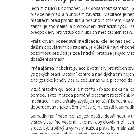
Jedním z klíčů k pochopení, jak dosáhnout samadhi, je 
pravidelné praxi a hlubokém závazku. Meditace je n
meditační praxi prohloubit a posunout směrem k sa
zahrnuje zpomalení a prohloubení dýchacích cyklů, na
předpoklady pro vstup do hlubších meditačních stavů
Praktikování
posedové meditace
, kde jedinec sedí 
dalším populárním přístupem. Je důležité najít vhodn
pozornost bez úsilí je zde kritický, protože jakýkoliv
dosažení samadhi.
Pránájáma
, neboli regulace životní síly prostřednict
yogických praxí. Detailní kontrola nad dýcháním nejen
energetické kanály v těle, což usnadňuje přechod do
Vizuální techniky, jakou je
trátaka
- fixace zraku na j
pomoci. Tato metoda pomáhá odstranit rozptýlení, k
meditace. Praxe trátaky zvyšuje mentální koncentraci
doporučována jako účinný nástroj na cestě k samadh
Samadhi není něco, co lze jednoduše 'dosáhnout' v tr
vrstev vlastního vědomí. K tomu, aby člověk mohl ten
srdce, být trpělivý a vytrvalý. Každá praxe by měla za
věnujeme sami sobě a svému vnitřnímu růstu.