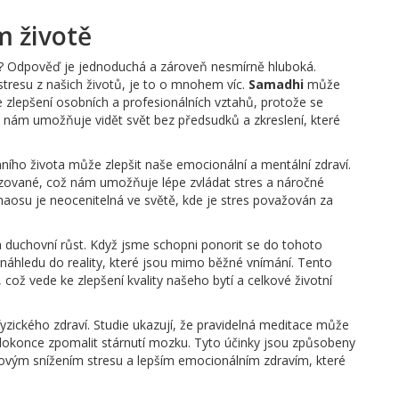
 životě
i? Odpověď je jednoduchá a zároveň nesmírně hluboká.
stresu z našich životů, je to o mnohem víc.
Samadhi
může
 zlepšení osobních a profesionálních vztahů, protože se
li nám umožňuje vidět svět bez předsudků a zkreslení, které
ního života může zlepšit naše emocionální a mentální zdraví.
izované, což nám umožňuje lépe zvládat stres a náročné
haosu je neocenitelná ve světě, kde je stres považován za
 duchovní růst. Když jsme schopni ponorit se do tohoto
áhledu do reality, které jsou mimo běžné vnímání. Tento
což vede ke zlepšení kvality našeho bytí a celkové životní
fyzického zdraví. Studie ukazují, že pravidelná meditace může
 a dokonce zpomalit stárnutí mozku. Tyto účinky jsou způsobeny
kovým snížením stresu a lepším emocionálním zdravím, které