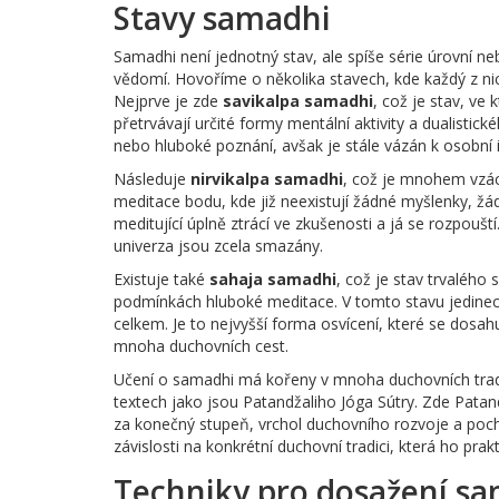
Stavy samadhi
Samadhi není jednotný stav, ale spíše série úrovní n
vědomí. Hovoříme o několika stavech, kde každý z nic
Nejprve je zde
savikalpa samadhi
, což je stav, ve
přetrvávají určité formy mentální aktivity a dualisti
nebo hluboké poznání, avšak je stále vázán k osobní i
Následuje
nirvikalpa samadhi
, což je mnohem vzác
meditace bodu, kde již neexistují žádné myšlenky, žádn
meditující úplně ztrácí ve zkušenosti a já se rozpouš
univerza jsou zcela smazány.
Existuje také
sahaja samadhi
, což je stav trvalého
podmínkách hluboké meditace. V tomto stavu jedinec 
celkem. Je to nejvyšší forma osvícení, které se dosa
mnoha duchovních cest.
Učení o samadhi má kořeny v mnoha duchovních tradic
textech jako jsou Patandžaliho Jóga Sútry. Zde Pata
za konečný stupeň, vrchol duchovního rozvoje a poch
závislosti na konkrétní duchovní tradici, která ho prakt
Techniky pro dosažení s