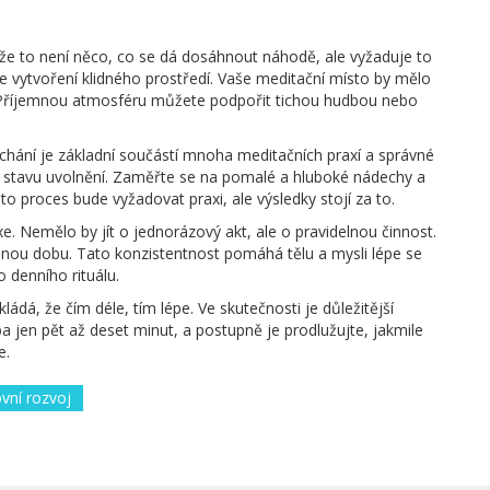
, že to není něco, co se dá dosáhnout náhodě, ale vyžaduje to
 je vytvoření klidného prostředí. Vaše meditační místo by mělo
t. Příjemnou atmosféru můžete podpořit tichou hudbou nebo
ýchání je základní součástí mnoha meditačních praxí a správné
stavu uvolnění. Zaměřte se na pomalé a hluboké nádechy a
o proces bude vyžadovat praxi, ale výsledky stojí za to.
xe. Nemělo by jít o jednorázový akt, ale o pravidelnou činnost.
ejnou dobu. Tato konzistentnost pomáhá tělu a mysli lépe se
 denního rituálu.
á, že čím déle, tím lépe. Ve skutečnosti je důležitější
ba jen pět až deset minut, a postupně je prodlužujte, jakmile
e.
vní rozvoj