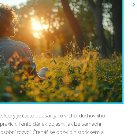
, který je často popsán jako vrchol duchovního
raxích. Tento článek objasní, jak lze samadhi
osobní rozvoj. Čtenář se dozví o historickém a