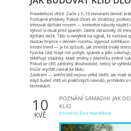
JAK BUDOVAT KLID D
Pravidelnost vítězí. Začni s 5–10 minutami denně: kr
Postupně přidávej. Pokud chceš víc struktury, podívej
trénovat dýchání nosem — konkrétní návody najdeš
Vytvoř si rituál před spaním: žádné obrazovky 30 minu
dýchání vleže. Tělo si navykne na signál, že nastává sp
Nastav hranice v denním rozvrhu. Vypnout notifikace a 
módní trend — je to způsob, jak zmenšit trvalý streso
Fyzická část hraje roli: pohyb, spánek a jídlo ovlivňuj
zklidňuje snadněji. Malé změny v jídelníčku (méně cukru
Pokud se cítíš zahlcený dlouhodobě, neboj se vyhled
může urychlit návrat ke klidu.
Závěrem — vnitřní klid nejsou velké oběti, ale malé d
Když budeš chtít víc praktických návodů, prohlédni si
technikách.
POZNÁNÍ SAMADHI: JAK D
10
KLID
KVĚ
Posted by
Zora Navrátilová