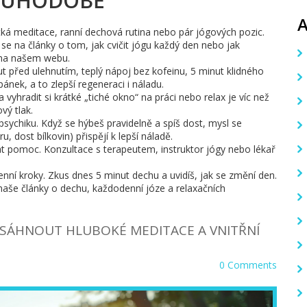
LOUHODOBĚ
átká meditace, ranní dechová rutina nebo pár jógových pozic.
 se na články o tom, jak cvičit jógu každý den nebo jak
 na našem webu.
t před ulehnutím, teplý nápoj bez kofeinu, 5 minut klidného
ánek, a to zlepší regeneraci i náladu.
vyhradit si krátké „tiché okno“ na práci nebo relax je víc než
vý tlak.
í psychiku. Když se hýbeš pravidelně a spíš dost, mysl se
, dost bílkovin) přispějí k lepší náladě.
at pomoc. Konzultace s terapeutem, instruktor jógy nebo lékař
enní kroky. Zkus dnes 5 minut dechu a uvidíš, jak se změní den.
 naše články o dechu, každodenní józe a relaxačních
OSÁHNOUT HLUBOKÉ MEDITACE A VNITŘNÍ
0 Comments