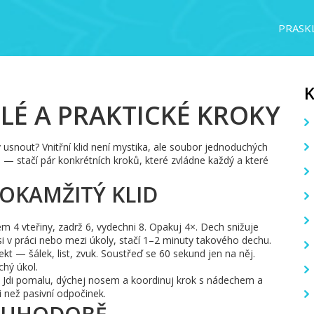
PRASKL
HLÉ A PRAKTICKÉ KROKY
 usnout? Vnitřní klid není mystika, ale soubor jednoduchých
— stačí pár konkrétních kroků, které zvládne každý a které
 OKAMŽITÝ KLID
m 4 vteřiny, zadrž 6, vydechni 8. Opakuj 4×. Dech snižuje
si v práci nebo mezi úkoly, stačí 1–2 minuty takového dechu.
kt — šálek, list, zvuk. Soustřeď se 60 sekund jen na něj.
hý úkol.
 Jdi pomalu, dýchej nosem a koordinuj krok s nádechem a
i než pasivní odpočinek.