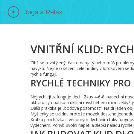
VNITŘNÍ KLID: RYC
Cítíš se rozptýlený, často napjatý nebo máš problémy
návyků. Nejde o sezení celé hodiny v lotosovém sedu 
rychle fungují.
RYCHLÉ TECHNIKY PRO
Nejrychleji zafunguje dech. Zkus 4-6-8: nadechni nose
aktivitu sympatiku a uklidní mysl během minut. Když j
Další praktika je „bodová pozornost“. Najdi jeden obje
Myšlenky se uklidní, protože mozek dostane jednoduc
Krátká procházka s vědomým dýcháním taky funguje.
výdechem. Pohyb uvolní napětí a zlepší náladu rychlej