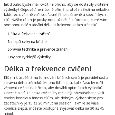
Jak dlouho byste měli cvičit na břicho, aby se dostavily viditelné
výsledky? Odpověď není úplně přímá, protože záleží na několika
faktorech, včetně vaší současné fitness úrovně a specifických
cílů. Naším cílem je poskytnout užitečné informace, které vám
pomohou nalézt ideální délku a frekvenci vašich tréninků.
Délka a frekvence cvičení
Nejlepší cviky na břicho
Správná technika a prevence zranění
Tipy pro rychlejší výsledky
Délka a frekvence cvičení
Klíčem k úspěšnému formování břišních svalů je pravidelnost a
správná délka tréninků. Mnoho lidí se ptá, kolik času by měli
věnovat cvičení na břicho, aby dosáhli optimálních výsledků.
Obecně platí, že délka cvičení by měla být přizpůsobena vaší
osobní kondici a fitness cílům, ale dobrým východiskem pro
začátečníky je 15 až 20 minut na session. Jakmile se vaše
kondice zlepší, můžete postupně zvyšovat délku na 30 až 45
minut.