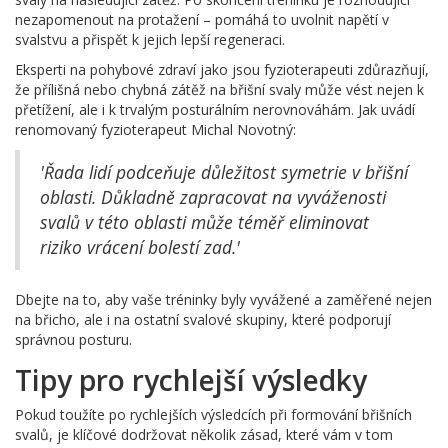
nezapomenout na protažení – pomáhá to uvolnit napětí v
svalstvu a přispět k jejich lepší regeneraci.
Eksperti na pohybové zdraví jako jsou fyzioterapeuti zdůrazňují,
že přílišná nebo chybná zátěž na břišní svaly může vést nejen k
přetížení, ale i k trvalým posturálním nerovnováhám. Jak uvádí
renomovaný fyzioterapeut Michal Novotný:
'Řada lidí podceňuje důležitost symetrie v břišní
oblasti. Důkladně zapracovat na vyváženosti
svalů v této oblasti může téměř eliminovat
riziko vrácení bolestí zad.'
Dbejte na to, aby vaše tréninky byly vyvážené a zaměřené nejen
na břicho, ale i na ostatní svalové skupiny, které podporují
správnou posturu.
Tipy pro rychlejší výsledky
Pokud toužíte po rychlejších výsledcích při formování břišních
svalů, je klíčové dodržovat několik zásad, které vám v tom