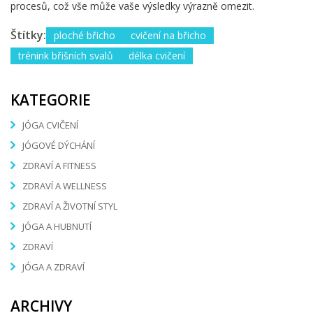
procesů, což vše může vaše výsledky výrazně omezit.
Štítky:
ploché břicho
cvičení na břicho
trénink břišních svalů
délka cvičení
KATEGORIE
JÓGA CVIČENÍ
JÓGOVÉ DÝCHÁNÍ
ZDRAVÍ A FITNESS
ZDRAVÍ A WELLNESS
ZDRAVÍ A ŽIVOTNÍ STYL
JÓGA A HUBNUTÍ
ZDRAVÍ
JÓGA A ZDRAVÍ
ARCHIVY