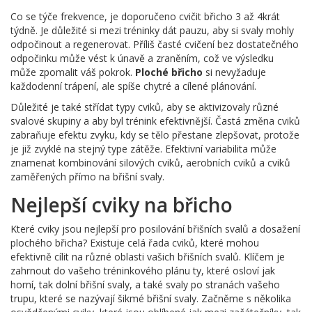
Co se týče frekvence, je doporučeno cvičit břicho 3 až 4krát
týdně. Je důležité si mezi tréninky dát pauzu, aby si svaly mohly
odpočinout a regenerovat. Příliš časté cvičení bez dostatečného
odpočinku může vést k únavě a zraněním, což ve výsledku
může zpomalit váš pokrok.
Ploché břicho
si nevyžaduje
každodenní trápení, ale spíše chytré a cílené plánování.
Důležité je také střídat typy cviků, aby se aktivizovaly různé
svalové skupiny a aby byl trénink efektivnější. Častá změna cviků
zabraňuje efektu zvyku, kdy se tělo přestane zlepšovat, protože
je již zvyklé na stejný type zátěže. Efektivní variabilita může
znamenat kombinování silových cviků, aerobních cviků a cviků
zaměřených přímo na břišní svaly.
Nejlepší cviky na břicho
Které cviky jsou nejlepší pro posilování břišních svalů a dosažení
plochého břicha? Existuje celá řada cviků, které mohou
efektivně cílit na různé oblasti vašich břišních svalů. Klíčem je
zahrnout do vašeho tréninkového plánu ty, které osloví jak
horní, tak dolní břišní svaly, a také svaly po stranách vašeho
trupu, které se nazývají šikmé břišní svaly. Začněme s několika