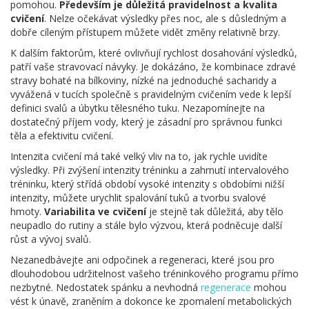
pomohou.
Především je důležitá pravidelnost a kvalita
cvičení
. Nelze očekávat výsledky přes noc, ale s důsledným a
dobře cíleným přístupem můžete vidět změny relativně brzy.
K dalším faktorům, které ovlivňují rychlost dosahování výsledků,
patří vaše stravovací návyky. Je dokázáno, že kombinace zdravé
stravy bohaté na bílkoviny, nízké na jednoduché sacharidy a
vyvážená v tucích společně s pravidelným cvičením vede k lepší
definici svalů a úbytku tělesného tuku. Nezapomínejte na
dostatečný příjem vody, který je zásadní pro správnou funkci
těla a efektivitu cvičení.
Intenzita cvičení má také velký vliv na to, jak rychle uvidíte
výsledky. Při zvýšení intenzity tréninku a zahrnutí intervalového
tréninku, který střídá období vysoké intenzity s obdobími nižší
intenzity, můžete urychlit spalování tuků a tvorbu svalové
hmoty.
Variabilita ve cvičení
je stejně tak důležitá, aby tělo
neupadlo do rutiny a stále bylo výzvou, která podněcuje další
růst a vývoj svalů.
Nezanedbávejte ani odpočinek a regeneraci, které jsou pro
dlouhodobou udržitelnost vašeho tréninkového programu přímo
nezbytné. Nedostatek spánku a nevhodná
regenerace
mohou
vést k únavě, zraněním a dokonce ke zpomalení metabolických