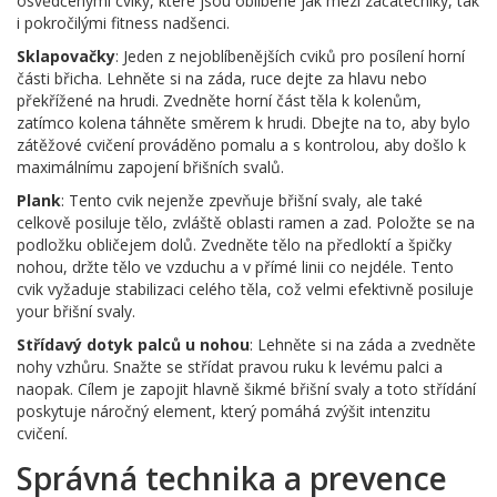
osvědčenými cviky, které jsou oblíbené jak mezi začátečníky, tak
i pokročilými fitness nadšenci.
Sklapovačky
: Jeden z nejoblíbenějších cviků pro posílení horní
části břicha. Lehněte si na záda, ruce dejte za hlavu nebo
překřížené na hrudi. Zvedněte horní část těla k kolenům,
zatímco kolena táhněte směrem k hrudi. Dbejte na to, aby bylo
zátěžové cvičení prováděno pomalu a s kontrolou, aby došlo k
maximálnímu zapojení břišních svalů.
Plank
: Tento cvik nejenže zpevňuje břišní svaly, ale také
celkově posiluje tělo, zvláště oblasti ramen a zad. Položte se na
podložku obličejem dolů. Zvedněte tělo na předloktí a špičky
nohou, držte tělo ve vzduchu a v přímé linii co nejdéle. Tento
cvik vyžaduje stabilizaci celého těla, což velmi efektivně posiluje
your břišní svaly.
Střídavý dotyk palců u nohou
: Lehněte si na záda a zvedněte
nohy vzhůru. Snažte se střídat pravou ruku k levému palci a
naopak. Cílem je zapojit hlavně šikmé břišní svaly a toto střídání
poskytuje náročný element, který pomáhá zvýšit intenzitu
cvičení.
Správná technika a prevence