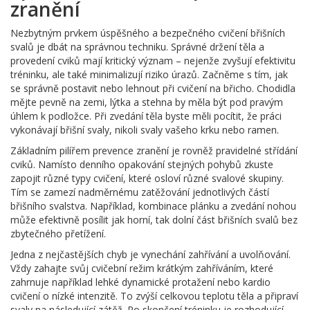
zranění
Nezbytným prvkem úspěšného a bezpečného cvičení břišních
svalů je dbát na správnou techniku. Správné držení těla a
provedení cviků mají kritický význam – nejenže zvyšují efektivitu
tréninku, ale také minimalizují riziko úrazů. Začněme s tím, jak
se správně postavit nebo lehnout při cvičení na břicho. Chodidla
mějte pevně na zemi, lýtka a stehna by měla být pod pravým
úhlem k podložce. Při zvedání těla byste měli pocítit, že práci
vykonávají břišní svaly, nikoli svaly vašeho krku nebo ramen.
Základním pilířem prevence zranění je rovněž pravidelné střídání
cviků. Namísto denního opakování stejných pohybů zkuste
zapojit různé typy cvičení, které osloví různé svalové skupiny.
Tím se zamezí nadměrnému zatěžování jednotlivých částí
břišního svalstva. Například, kombinace plánku a zvedání nohou
může efektivně posílit jak horní, tak dolní část břišních svalů bez
zbytečného přetížení.
Jedna z nejčastějších chyb je vynechání zahřívání a uvolňování.
Vždy zahajte svůj cvičební režim krátkým zahříváním, které
zahrnuje například lehké dynamické protažení nebo kardio
cvičení o nízké intenzitě. To zvýší celkovou teplotu těla a připraví
svaly na následující zátěž. Po skončení tréninku je rozhodující