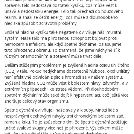
správně, tělo nedostává dostatek kyslíku, což může vést k
únavě a nedostatku energie. Tělo tak přechází do nouzového
režimu a snaží se šetřit energii, což může z dlouhodobého
hlediska způsobit zdravotní problémy.
Snížená hladina kyslíku také negativně ovlivňuje náš imunitní
systém. Naše tělo má přirozenou schopnost bojovat proti
nemocem a infekcím, ale když špatně dýcháme, oslabujeme
tuto přirozenou obranu. To znamená, že jsme náchylnější k
různým onemocněním a zotavení může trvat déle.
Dalším stěžejním problémem je zvýšená hladina oxidu uhličitého
(CO2) v těle. Pokud nedýcháme dostatečně hluboce, oxid uhličitý
není efektivně odváděn z plic a hromadí se v našem systému.
Zvýšená hladina CO2 může vést k bolestem hlavy, závratím, a v
extrémních případech i ke ztrátě vědomí. Při dlouhodobém
špatném dýchání může také dojít k hyperventilaci, což ještě více
zhoršuje celkový stav organismu.
Špatné dýchání ovlivňuje i naše svaly a klouby. Mnozí lidé s
nesprávnými dechovými návyky trpí chronickými bolestmi zad,
ramen a krku. To je způsobeno tím, že špatné dýchání zatěžuje
určité svalové skupiny více než je přirozené. Výsledkem může
být i špatné držení těla a různé pohybové dysbalance.