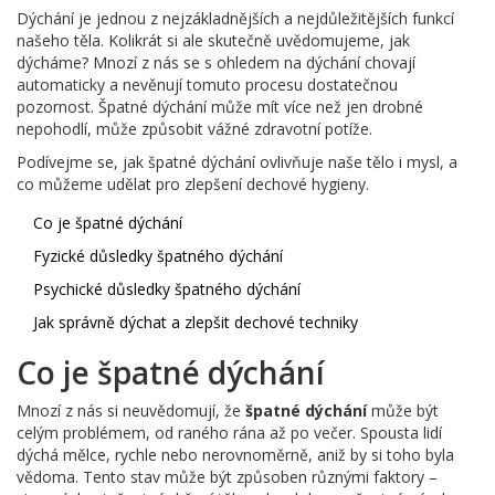
Dýchání je jednou z nejzákladnějších a nejdůležitějších funkcí
našeho těla. Kolikrát si ale skutečně uvědomujeme, jak
dýcháme? Mnozí z nás se s ohledem na dýchání chovají
automaticky a nevěnují tomuto procesu dostatečnou
pozornost. Špatné dýchání může mít více než jen drobné
nepohodlí, může způsobit vážné zdravotní potíže.
Podívejme se, jak špatné dýchání ovlivňuje naše tělo i mysl, a
co můžeme udělat pro zlepšení dechové hygieny.
Co je špatné dýchání
Fyzické důsledky špatného dýchání
Psychické důsledky špatného dýchání
Jak správně dýchat a zlepšit dechové techniky
Co je špatné dýchání
Mnozí z nás si neuvědomují, že
špatné dýchání
může být
celým problémem, od raného rána až po večer. Spousta lidí
dýchá mělce, rychle nebo nerovnoměrně, aniž by si toho byla
vědoma. Tento stav může být způsoben různými faktory –