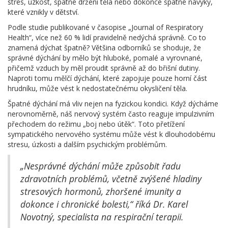
stres, úzkost, špatné držení těla nebo dokonce špatné návyky,
které vznikly v dětství.
Podle studie publikované v časopise „Journal of Respiratory
Health“, více než 60 % lidí pravidelně nedýchá správně. Co to
znamená dýchat špatně? Většina odborníků se shoduje, že
správné dýchání by mělo být hluboké, pomalé a vyrovnané,
přičemž vzduch by měl proudit správně až do břišní dutiny.
Naproti tomu mělčí dýchání, které zapojuje pouze horní část
hrudníku, může vést k nedostatečnému okysličení těla.
Špatné dýchání má vliv nejen na fyzickou kondici. Když dýcháme
nerovnoměrně, náš nervový systém často reaguje impulzivním
přechodem do režimu „boj nebo útěk“. Toto přetížení
sympatického nervového systému může vést k dlouhodobému
stresu, úzkosti a dalším psychickým problémům.
„Nesprávné dýchání může způsobit řadu
zdravotních problémů, včetně zvýšené hladiny
stresových hormonů, zhoršené imunity a
dokonce i chronické bolesti,“ říká Dr. Karel
Novotný, specialista na respirační terapii.