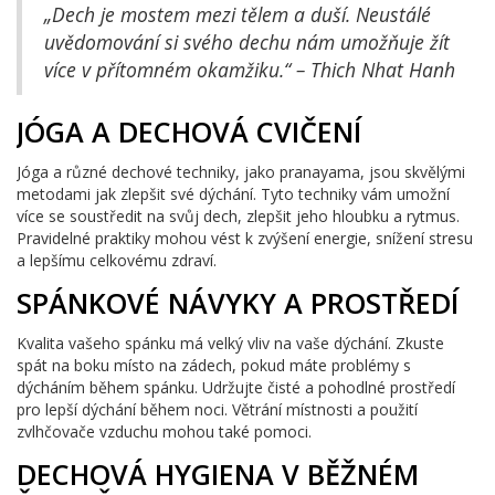
„Dech je mostem mezi tělem a duší. Neustálé
uvědomování si svého dechu nám umožňuje žít
více v přítomném okamžiku.“ – Thich Nhat Hanh
JÓGA A DECHOVÁ CVIČENÍ
Jóga a různé dechové techniky, jako pranayama, jsou skvělými
metodami jak zlepšit své dýchání. Tyto techniky vám umožní
více se soustředit na svůj dech, zlepšit jeho hloubku a rytmus.
Pravidelné praktiky mohou vést k zvýšení energie, snížení stresu
a lepšímu celkovému zdraví.
SPÁNKOVÉ NÁVYKY A PROSTŘEDÍ
Kvalita vašeho spánku má velký vliv na vaše dýchání. Zkuste
spát na boku místo na zádech, pokud máte problémy s
dýcháním během spánku. Udržujte čisté a pohodlné prostředí
pro lepší dýchání během noci. Větrání místnosti a použití
zvlhčovače vzduchu mohou také pomoci.
DECHOVÁ HYGIENA V BĚŽNÉM