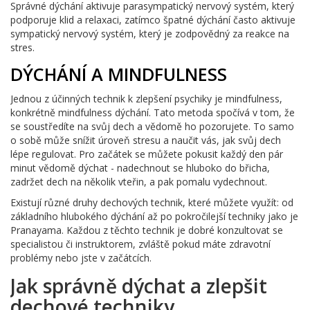
Správné dýchání aktivuje parasympatický nervový systém, který
podporuje klid a relaxaci, zatímco špatné dýchání často aktivuje
sympatický nervový systém, který je zodpovědný za reakce na
stres.
DÝCHÁNÍ A MINDFULNESS
Jednou z účinných technik k zlepšení psychiky je mindfulness,
konkrétně mindfulness dýchání. Tato metoda spočívá v tom, že
se soustředíte na svůj dech a vědomě ho pozorujete. To samo
o sobě může snížit úroveň stresu a naučit vás, jak svůj dech
lépe regulovat. Pro začátek se můžete pokusit každý den pár
minut vědomě dýchat - nadechnout se hluboko do břicha,
zadržet dech na několik vteřin, a pak pomalu vydechnout.
Existují různé druhy dechových technik, které můžete využít: od
základního hlubokého dýchání až po pokročilejší techniky jako je
Pranayama. Každou z těchto technik je dobré konzultovat se
specialistou či instruktorem, zvláště pokud máte zdravotní
problémy nebo jste v začátcích.
Jak správně dýchat a zlepšit
dechové techniky