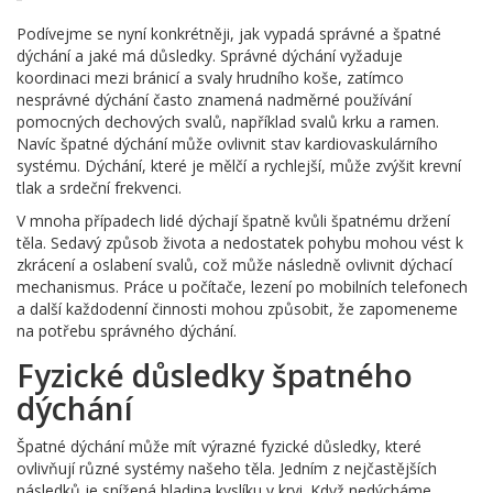
Podívejme se nyní konkrétněji, jak vypadá správné a špatné
dýchání a jaké má důsledky. Správné dýchání vyžaduje
koordinaci mezi bránicí a svaly hrudního koše, zatímco
nesprávné dýchání často znamená nadměrné používání
pomocných dechových svalů, například svalů krku a ramen.
Navíc špatné dýchání může ovlivnit stav kardiovaskulárního
systému. Dýchání, které je mělčí a rychlejší, může zvýšit krevní
tlak a srdeční frekvenci.
V mnoha případech lidé dýchají špatně kvůli špatnému držení
těla. Sedavý způsob života a nedostatek pohybu mohou vést k
zkrácení a oslabení svalů, což může následně ovlivnit dýchací
mechanismus. Práce u počítače, lezení po mobilních telefonech
a další každodenní činnosti mohou způsobit, že zapomeneme
na potřebu správného dýchání.
Fyzické důsledky špatného
dýchání
Špatné dýchání může mít výrazné fyzické důsledky, které
ovlivňují různé systémy našeho těla. Jedním z nejčastějších
následků je snížená hladina kyslíku v krvi. Když nedýcháme