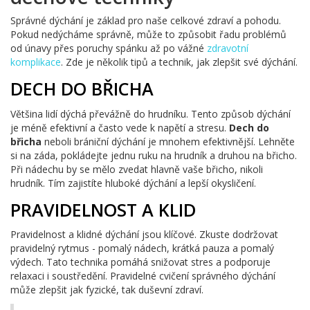
Správné dýchání je základ pro naše celkové zdraví a pohodu.
Pokud nedýcháme správně, může to způsobit řadu problémů
od únavy přes poruchy spánku až po vážné
zdravotní
komplikace
. Zde je několik tipů a technik, jak zlepšit své dýchání.
DECH DO BŘICHA
Většina lidí dýchá převážně do hrudníku. Tento způsob dýchání
je méně efektivní a často vede k napětí a stresu.
Dech do
břicha
neboli brániční dýchání je mnohem efektivnější. Lehněte
si na záda, pokládejte jednu ruku na hrudník a druhou na břicho.
Při nádechu by se mělo zvedat hlavně vaše břicho, nikoli
hrudník. Tím zajistíte hluboké dýchání a lepší okysličení.
PRAVIDELNOST A KLID
Pravidelnost a klidné dýchání jsou klíčové. Zkuste dodržovat
pravidelný rytmus - pomalý nádech, krátká pauza a pomalý
výdech. Tato technika pomáhá snižovat stres a podporuje
relaxaci i soustředění. Pravidelné cvičení správného dýchání
může zlepšit jak fyzické, tak duševní zdraví.