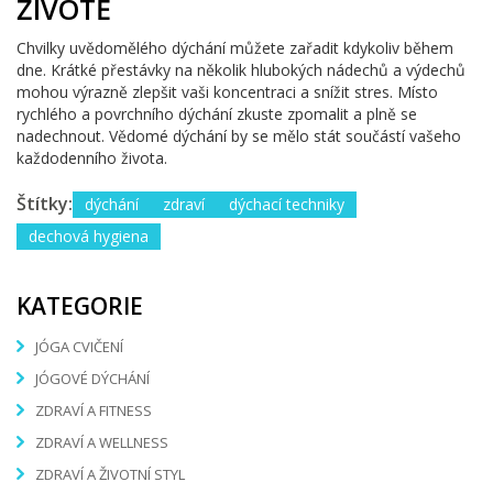
ŽIVOTĚ
Chvilky uvědomělého dýchání můžete zařadit kdykoliv během
dne. Krátké přestávky na několik hlubokých nádechů a výdechů
mohou výrazně zlepšit vaši koncentraci a snížit stres. Místo
rychlého a povrchního dýchání zkuste zpomalit a plně se
nadechnout. Vědomé dýchání by se mělo stát součástí vašeho
každodenního života.
Štítky:
dýchání
zdraví
dýchací techniky
dechová hygiena
KATEGORIE
JÓGA CVIČENÍ
JÓGOVÉ DÝCHÁNÍ
ZDRAVÍ A FITNESS
ZDRAVÍ A WELLNESS
ZDRAVÍ A ŽIVOTNÍ STYL