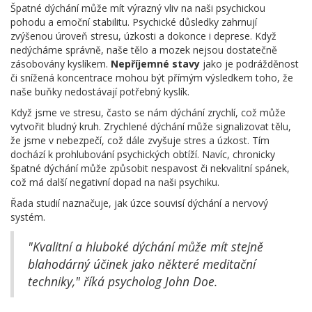
Špatné dýchání může mít výrazný vliv na naši psychickou
pohodu a emoční stabilitu. Psychické důsledky zahrnují
zvýšenou úroveň stresu, úzkosti a dokonce i deprese. Když
nedýcháme správně, naše tělo a mozek nejsou dostatečně
zásobovány kyslíkem.
Nepříjemné stavy
jako je podrážděnost
či snížená koncentrace mohou být přímým výsledkem toho, že
naše buňky nedostávají potřebný kyslík.
Když jsme ve stresu, často se nám dýchání zrychlí, což může
vytvořit bludný kruh. Zrychlené dýchání může signalizovat tělu,
že jsme v nebezpečí, což dále zvyšuje stres a úzkost. Tím
dochází k prohlubování psychických obtíží. Navíc, chronicky
špatné dýchání může způsobit nespavost či nekvalitní spánek,
což má další negativní dopad na naši psychiku.
Řada studií naznačuje, jak úzce souvisí dýchání a nervový
systém.
"Kvalitní a hluboké dýchání může mít stejně
blahodárný účinek jako některé meditační
techniky," říká psycholog John Doe.