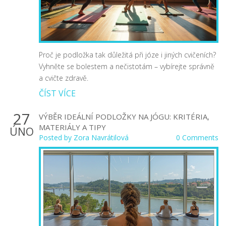
Proč je podložka tak důležitá při józe i jiných cvičeních?
Vyhněte se bolestem a nečistotám – vybírejte správně
a cvičte zdravě.
ČÍST VÍCE
27
VÝBĚR IDEÁLNÍ PODLOŽKY NA JÓGU: KRITÉRIA,
MATERIÁLY A TIPY
ÚNO
Posted by
Zora Navrátilová
0 Comments