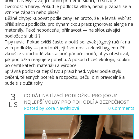
dovnitř. Nevystavuj ji dlouho přímému slunci, to snižuje
životnost a barvy. Pokud je podložka vlhká, nebal ji; zapaří se a
vznikne zápach nebo plíseň.
Běžné chyby: Kupovat podle ceny jen proto, že je levná; vybírat
příliš silnou podložku pro dynamickou praxi; ignorovat alergie na
materiály. Také nepodceňuj přilnavost — na sklouzávající
podložce si ublížíš.
Tipy navíc: Pokud cvičíš často a potíš se, zvaž jógový ručník na
vrch podložky — prodlouží její životnost a zlepší hygienu. Při
zkoušce v obchodě zkus aspoň pár přechodů, abys otestoval,
jak podložka reaguje v pohybu. A pokud chceš ekologii, koukni
po certifikátech materiálu a výrobce.
Správná podložka zlepší tvou praxi hned. Vyber podle stylu
cvičení, tělesných potřeb a rozpočtu, pečuj o ni pravidelně a
bude ti sloužit roky.
3
CO DÁT NA LÍZACÍ PODLOŽKU PRO JÓGU?
NEJLEPŠÍ VOLBY PRO POHODLÍ A BEZPEČNOST
LIS
Posted by
Zora Navrátilová
0 Comments