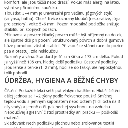
komfort, ale jsou těžší nebo dražší. Pokud máš alergii na latex,
vyhni se přírodnímu kaučuku.
Tloušťka: 3–4 mm je univerzální pro většinu jógových stylů
(vinyasa, hatha). Chceš-li více ochrany kloubů (restorative, jóga
pro seniory), volte 5–6 mm. Pozor: moc silná podložka snižuje
stabilitu při stojných pózách.
Přilnavost a povrch: Hladký povrch může být příjemný na dotek,
ale špatně drží při pocení. Strukturovaný povrch a dobrá gumová
báze pomohou zůstat stabilní. Při zkoušce stáhni ruce do pozice
psa a otestuj, zda nekloužou.
Rozměry a váha: Standard je 61 cm šířka a 173 cm délka. Pokud
jsi vyšší než 185 cm, hledej delší podložku. Cestovní podložky
jsou lehké a tenké (1–2 mm), hodí se do tašky, ale neposkytnou
tolik pohodlí.
ÚDRŽBA, HYGIENA A BĚŽNÉ CHYBY
Čištění: Po každé lekci setři pot vlhkým hadříkem. Hlubší čištění
dělej jednou za 1–2 týdny podle frekvence použití. Smíchej
teplou vodu s jemným saponátem nebo octem (1 díl octa na 3
díly vody) a jemně otři, pak nechej vyschnout na vzduchu.
Nepoužívej agresivní čisticí prostředky ani pračku — poškodíš
materiál.
Skladování: Nech podložku plochou nebo srolovanou textilií