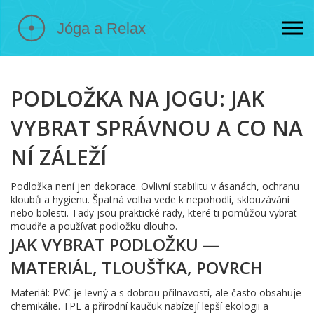
PODLOŽKA NA JOGU: JAK
VYBRAT SPRÁVNOU A CO NA
NÍ ZÁLEŽÍ
Podložka není jen dekorace. Ovlivní stabilitu v ásanách, ochranu
kloubů a hygienu. Špatná volba vede k nepohodlí, sklouzávání
nebo bolesti. Tady jsou praktické rady, které ti pomůžou vybrat
moudře a používat podložku dlouho.
JAK VYBRAT PODLOŽKU —
MATERIÁL, TLOUŠŤKA, POVRCH
Materiál: PVC je levný a s dobrou přilnavostí, ale často obsahuje
chemikálie. TPE a přírodní kaučuk nabízejí lepší ekologii a