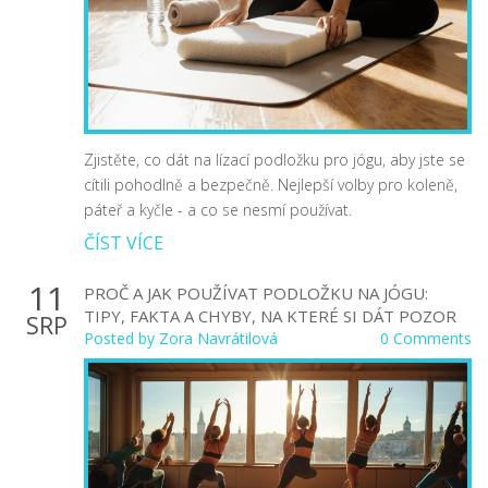
Zjistěte, co dát na lízací podložku pro jógu, aby jste se
cítili pohodlně a bezpečně. Nejlepší volby pro koleně,
páteř a kyčle - a co se nesmí používat.
ČÍST VÍCE
11
PROČ A JAK POUŽÍVAT PODLOŽKU NA JÓGU:
TIPY, FAKTA A CHYBY, NA KTERÉ SI DÁT POZOR
SRP
Posted by
Zora Navrátilová
0 Comments