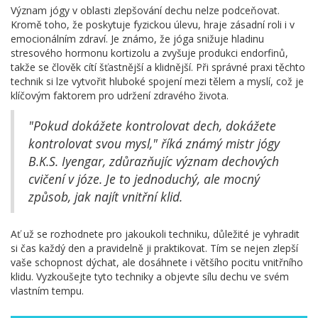
Význam jógy v oblasti zlepšování dechu nelze podceňovat.
Kromě toho, že poskytuje fyzickou úlevu, hraje zásadní roli i v
emocionálním zdraví. Je známo, že jóga snižuje hladinu
stresového hormonu kortizolu a zvyšuje produkci endorfinů,
takže se člověk cítí šťastnější a klidnější. Při správné praxi těchto
technik si lze vytvořit hluboké spojení mezi tělem a myslí, což je
klíčovým faktorem pro udržení zdravého života.
"Pokud dokážete kontrolovat dech, dokážete
kontrolovat svou mysl," říká známý mistr jógy
B.K.S. Iyengar, zdůrazňujíc význam dechových
cvičení v józe. Je to jednoduchý, ale mocný
způsob, jak najít vnitřní klid.
Ať už se rozhodnete pro jakoukoli techniku, důležité je vyhradit
si čas každý den a pravidelně ji praktikovat. Tím se nejen zlepší
vaše schopnost dýchat, ale dosáhnete i většího pocitu vnitřního
klidu. Vyzkoušejte tyto techniky a objevte sílu dechu ve svém
vlastním tempu.