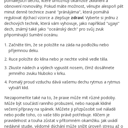
pomalejších dechů, které umožňují okamžité zklidnění a
obnovení rovnováhy. Pokud máte možnost, věnujte alespoň pět
minut denně technice zvané "pránájáma", která pomáhá
regulovat dýchací vzorce a zlepšuje
zdraví
. Vyberte si jednu z
dechových technik, která vám vyhovuje, jako například "ujjayi"
dech, známý také jako "oceánský dech" pro svůj zvuk
připomínající šumění oceánu.
Začněte tím, že se položíte na záda na podložku nebo
příjemnou deku.
Ruce položte do klína nebo je nechte volně vedle těla.
Zkuste nádech a výdech vypustit nosem, čímž dosáhnete
jemného zvuku hluboko v krku.
Pomalý proud vzduchu dává vašemu dechu rytmus a rytmus
vytváří klid.
Nezapomeňte také na to, že praxe může mít různé podoby.
Může být součástí ranního probuzení, nebo naopak klidné
večerní přípravy na spánek. Můžete ji přizpůsobit své náladě
nebo podle toho, co vaše tělo právě potřebuje. Klíčem je
pravidelnost a touha zůstat v přítomném okamžiku. Jak uvádí
nedávné studie, vědomé dýchání může snížit úroveň stresu až o