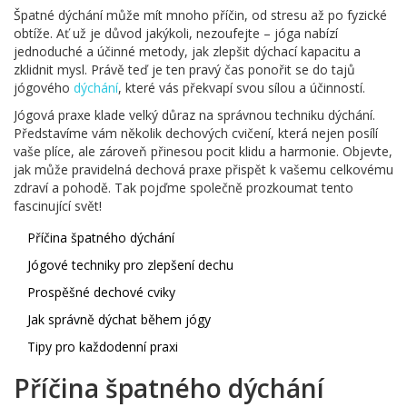
Špatné dýchání může mít mnoho příčin, od stresu až po fyzické
obtíže. Ať už je důvod jakýkoli, nezoufejte – jóga nabízí
jednoduché a účinné metody, jak zlepšit dýchací kapacitu a
zklidnit mysl. Právě teď je ten pravý čas ponořit se do tajů
jógového
dýchání
, které vás překvapí svou sílou a účinností.
Jógová praxe klade velký důraz na správnou techniku dýchání.
Představíme vám několik dechových cvičení, která nejen posílí
vaše plíce, ale zároveň přinesou pocit klidu a harmonie. Objevte,
jak může pravidelná dechová praxe přispět k vašemu celkovému
zdraví a pohodě. Tak pojďme společně prozkoumat tento
fascinující svět!
Příčina špatného dýchání
Jógové techniky pro zlepšení dechu
Prospěšné dechové cviky
Jak správně dýchat během jógy
Tipy pro každodenní praxi
Příčina špatného dýchání