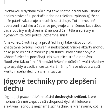
Překážkou v dýchání může být také špatné držení těla. Dlouhé
hodiny strávené u počítače nebo na telefonu způsobují, že se
naše páteř zakulacuje a hrudník se stahuje. Toto omezené
postavení hrudníku a žeber se projevuje zmenšenou kapacitou
plic a obtížným dýcháním. Změnou držení těla a správným
dýcháním lze tyto potíže významně snížit.
A nakonec, životní styl a prostředí hrají také klíčovou roli.
Znečištěné ovzduší, kouření a nedostatek fyzické aktivity mohou
naše plíce oslabit a zhoršit jejich funkci. Pravidelný pohyb a
vědomé dýchání pomáhají udržovat plíce silné a odolávat
škodlivým faktorům. Při hledání řešení je důležité zvážit všechny
tyto aspekty a zvolit si cestu, která nám přinese úlevu a zlepší
kvalitu našeho dechu a s ním i života.
Jógové techniky pro zlepšení
dechu
Jóga a její praxe nabízí množství
dechových cvičení
, které
mohou výrazně zlepšit vaši schopnost dýchat hluboce a
efektivně. Jednou z nejznámějších technik je Pranayama, což je