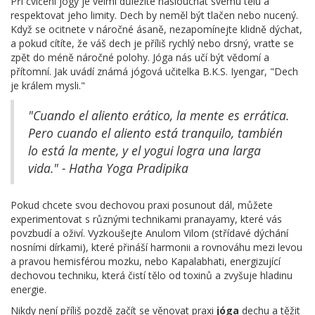
Při cvičení jógy je velmi důležité naslouchat svému tělu a
respektovat jeho limity. Dech by neměl být tlačen nebo nucený.
Když se ocitnete v náročné ásaně, nezapomínejte klidně dýchat,
a pokud cítíte, že váš dech je příliš rychlý nebo drsný, vraťte se
zpět do méně náročné polohy. Jóga nás učí být vědomí a
přítomní. Jak uvádí známá jógová učitelka B.K.S. Iyengar, "Dech
je králem mysli."
"Cuando el aliento erático, la mente es errática.
Pero cuando el aliento está tranquilo, también
lo está la mente, y el yogui logra una larga
vida." - Hatha Yoga Pradipika
Pokud chcete svou dechovou praxi posunout dál, můžete
experimentovat s různými technikami pranayamy, které vás
povzbudí a oživí. Vyzkoušejte Anulom Vilom (střídavé dýchání
nosními dírkami), které přináší harmonii a rovnováhu mezi levou
a pravou hemisférou mozku, nebo Kapalabhati, energizující
dechovou techniku, která čistí tělo od toxinů a zvyšuje hladinu
energie.
Nikdy není příliš pozdě začít se věnovat praxi
jóga
dechu a těžit