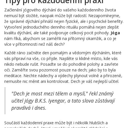
Tipy pro každodenní praxi
Začlenění jógového dýchání do vašeho každodenního života
nemusí být složité, naopak může být radostí. Nezapomínejme,
že správné dýchání přináší nejen fyzické, ale i psychické benefity.
Vytvoření jednoduchého denního rituálu pomáhá nejen zlepšit
kvalitu dýchání, ale také podporuje celkový pocit pohody.
Jóga
nám říká, abychom se zaměřili na přítomný okamžik, a co je
více v přítomnosti než náš dech?
Každé ráno začněte den pomalým a vědomým dýcháním, které
vás připraví na vše, co přijde. Najděte si klidné místo, kde vás
nikdo nebude rušit. Posaďte se do pohodlné polohy a zavřete
oči. Zaměřte svou pozornost pouze na dech; jako by to byla
meditace. Nechte nádechy a výdechy plynout volně a přirozeně,
nemusíte nic měnit ani kontrolovat. Dech je váš nejlepší učitel.
"Dech je most mezi tělem a myslí," řekl známý
učitel jógy B.K.S. Iyengar, a tato slova zůstávají
pravdivá i dnes.
Součástí každodenní praxe může být i několik hlubších a