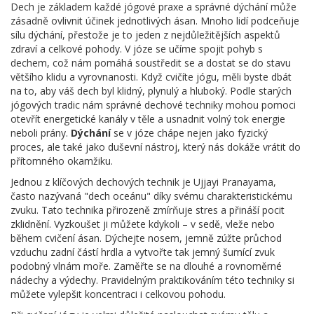
Dech je základem každé jógové praxe a správné dýchání může
zásadně ovlivnit účinek jednotlivých ásan. Mnoho lidí podceňuje
sílu dýchání, přestože je to jeden z nejdůležitějších aspektů
zdraví a celkové pohody. V józe se učíme spojit pohyb s
dechem, což nám pomáhá soustředit se a dostat se do stavu
většího klidu a vyrovnanosti. Když cvičíte jógu, měli byste dbát
na to, aby váš dech byl klidný, plynulý a hluboký. Podle starých
jógových tradic nám správné dechové techniky mohou pomoci
otevřít energetické kanály v těle a usnadnit volný tok energie
neboli prány.
Dýchání
se v józe chápe nejen jako fyzický
proces, ale také jako duševní nástroj, který nás dokáže vrátit do
přítomného okamžiku.
Jednou z klíčových dechových technik je Ujjayi Pranayama,
často nazývaná "dech oceánu" díky svému charakteristickému
zvuku. Tato technika přirozeně zmírňuje stres a přináší pocit
zklidnění. Vyzkoušet ji můžete kdykoli – v sedě, vleže nebo
během cvičení ásan. Dýchejte nosem, jemně zúžte průchod
vzduchu zadní částí hrdla a vytvořte tak jemný šumící zvuk
podobný vlnám moře. Zaměřte se na dlouhé a rovnoměrné
nádechy a výdechy. Pravidelným praktikováním této techniky si
můžete vylepšit koncentraci i celkovou pohodu.