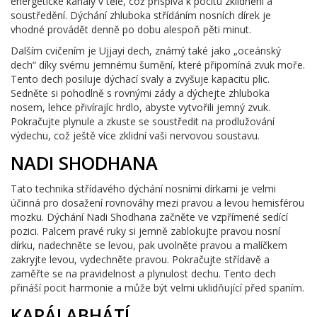
energetické kanály v těle, což přispívá k pocitu zklidnění a
soustředění. Dýchání zhluboka střídáním nosních dírek je
vhodné provádět denně po dobu alespoň pěti minut.
Dalším cvičením je Ujjayi dech, známý také jako „oceánský
dech“ díky svému jemnému šumění, které připomíná zvuk moře.
Tento dech posiluje dýchací svaly a zvyšuje kapacitu plic.
Sedněte si pohodlně s rovnými zády a dýchejte zhluboka
nosem, lehce přivírajíc hrdlo, abyste vytvořili jemný zvuk.
Pokračujte plynule a zkuste se soustředit na prodlužování
výdechu, což ještě více zklidní vaši nervovou soustavu.
NADI SHODHANA
Tato technika střídavého dýchání nosními dírkami je velmi
účinná pro dosažení rovnováhy mezi pravou a levou hemisférou
mozku. Dýchání Nadi Shodhana začněte ve vzpřímené sedící
pozici. Palcem pravé ruky si jemně zablokujte pravou nosní
dírku, nadechněte se levou, pak uvolněte pravou a malíčkem
zakryjte levou, vydechněte pravou. Pokračujte střídavě a
zaměřte se na pravidelnost a plynulost dechu. Tento dech
přináší pocit harmonie a může být velmi uklidňující před spaním.
KAPÁLABHÁTÍ