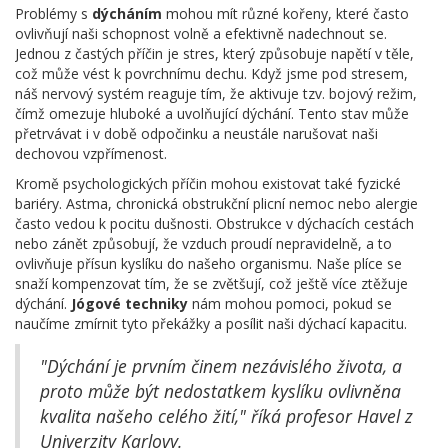
Problémy s
dýcháním
mohou mít různé kořeny, které často
ovlivňují naši schopnost volně a efektivně nadechnout se.
Jednou z častých příčin je stres, který způsobuje napětí v těle,
což může vést k povrchnímu dechu. Když jsme pod stresem,
náš nervový systém reaguje tím, že aktivuje tzv. bojový režim,
čímž omezuje hluboké a uvolňující dýchání. Tento stav může
přetrvávat i v době odpočinku a neustále narušovat naši
dechovou vzpřímenost.
Kromě psychologických příčin mohou existovat také fyzické
bariéry. Astma, chronická obstrukční plicní nemoc nebo alergie
často vedou k pocitu dušnosti. Obstrukce v dýchacích cestách
nebo zánět způsobují, že vzduch proudí nepravidelně, a to
ovlivňuje přísun kyslíku do našeho organismu. Naše plíce se
snaží kompenzovat tím, že se zvětšují, což ještě více ztěžuje
dýchání.
Jógové techniky
nám mohou pomoci, pokud se
naučíme zmírnit tyto překážky a posílit naši dýchací kapacitu.
"Dýchání je prvním činem nezávislého života, a
proto může být nedostatkem kyslíku ovlivněna
kvalita našeho celého žití," říká profesor Havel z
Univerzity Karlovy.