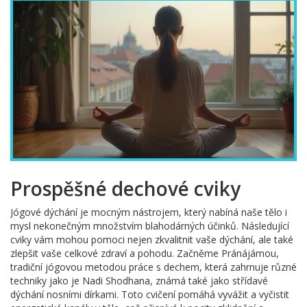
Prospěšné dechové cviky
Jógové dýchání je mocným nástrojem, který nabíná naše tělo i
mysl nekonečným množstvím blahodárných účinků. Následující
cviky vám mohou pomoci nejen zkvalitnit vaše dýchání, ale také
zlepšit vaše celkové zdraví a pohodu. Začněme Pránájámou,
tradiční jógovou metodou práce s dechem, která zahrnuje různé
techniky jako je Nadi Shodhana, známá také jako střídavé
dýchání nosními dírkami. Toto cvičení pomáhá vyvážit a vyčistit