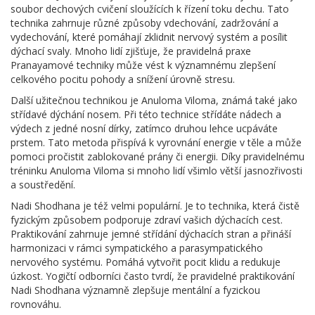
soubor dechových cvičení sloužících k řízení toku dechu. Tato
technika zahrnuje různé způsoby vdechování, zadržování a
vydechování, které pomáhají zklidnit nervový systém a posílit
dýchací svaly. Mnoho lidí zjišťuje, že pravidelná praxe
Pranayamové techniky může vést k významnému zlepšení
celkového pocitu pohody a snížení úrovně stresu.
Další užitečnou technikou je Anuloma Viloma, známá také jako
střídavé dýchání nosem. Při této technice střídáte nádech a
výdech z jedné nosní dírky, zatímco druhou lehce ucpáváte
prstem. Tato metoda přispívá k vyrovnání energie v těle a může
pomoci pročistit zablokované prány či energii. Díky pravidelnému
tréninku Anuloma Viloma si mnoho lidí všimlo větší jasnozřivosti
a soustředění.
Nadi Shodhana je též velmi populární. Je to technika, která čistě
fyzickým způsobem podporuje zdraví vašich dýchacích cest.
Praktikování zahrnuje jemné střídání dýchacích stran a přináší
harmonizaci v rámci sympatického a parasympatického
nervového systému. Pomáhá vytvořit pocit klidu a redukuje
úzkost. Yogičtí odborníci často tvrdí, že pravidelné praktikování
Nadi Shodhana významně zlepšuje mentální a fyzickou
rovnováhu.