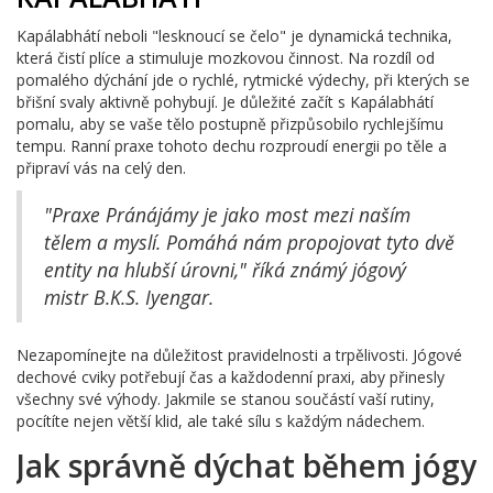
Kapálabhátí neboli "lesknoucí se čelo" je dynamická technika,
která čistí plíce a stimuluje mozkovou činnost. Na rozdíl od
pomalého dýchání jde o rychlé, rytmické výdechy, při kterých se
břišní svaly aktivně pohybují. Je důležité začít s Kapálabhátí
pomalu, aby se vaše tělo postupně přizpůsobilo rychlejšímu
tempu. Ranní praxe tohoto dechu rozproudí energii po těle a
připraví vás na celý den.
"Praxe Pránájámy je jako most mezi naším
tělem a myslí. Pomáhá nám propojovat tyto dvě
entity na hlubší úrovni," říká známý jógový
mistr B.K.S. Iyengar.
Nezapomínejte na důležitost pravidelnosti a trpělivosti. Jógové
dechové cviky potřebují čas a každodenní praxi, aby přinesly
všechny své výhody. Jakmile se stanou součástí vaší rutiny,
pocítíte nejen větší klid, ale také sílu s každým nádechem.
Jak správně dýchat během jógy