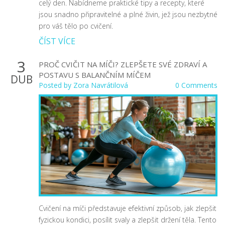
celý den. Nabídneme praktické tipy a recepty, které
jsou snadno připravitelné a plné živin, jež jsou nezbytné
pro váš tělo po cvičení.
ČÍST VÍCE
3
PROČ CVIČIT NA MÍČI? ZLEPŠETE SVÉ ZDRAVÍ A
POSTAVU S BALANČNÍM MÍČEM
DUB
Posted by
Zora Navrátilová
0 Comments
Cvičení na míči představuje efektivní způsob, jak zlepšit
fyzickou kondici, posílit svaly a zlepšit držení těla. Tento