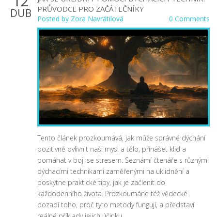
12
PRŮVODCE PRO ZAČÁTEČNÍKY
DUB
Posted by
Zora Navrátilová
0 Comments
Tento článek prozkoumává, jak může správné dýchání
pozitivně ovlivnit naši mysl a tělo, přinášet klid a
pomáhat v boji se stresem. Seznámí čtenáře s různými
dýchacími technikami zaměřenými na uklidnění a
poskytne praktické tipy, jak je začlenit do
každodenního života. Prozkoumáne též vědecké
pozadí toho, proč tyto metody fungují, a představí
reálné příklady jejich účinku.