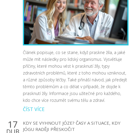
Článek popisuje, co se stane, když praskne žíla, a jaké
může mít následky pro lidský organismus. Vysvětluje
příčiny, které mohou vést k prasknutí žíly, typy
zdravotních problémů, které z toho mohou vzniknout,
a různé způsoby léčby. Také přináší návod, jak předejít
těmto problémům a co dělat v případě, že dojde k
prasknutí žíly. Informace jsou užitečné pro každého,
kdo chce více rozumět svému tělu a zdraví.
ČÍST VÍCE
17
KDY SE VYHNOUT JÓZE? ČASY A SITUACE, KDY
JÓGU RADĚJI PŘESKOČIT
DUB