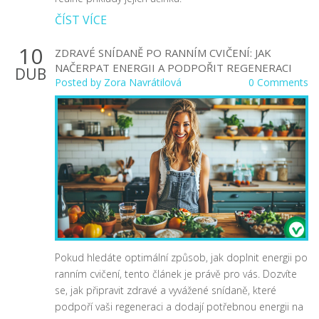
ČÍST VÍCE
10
ZDRAVÉ SNÍDANĚ PO RANNÍM CVIČENÍ: JAK
NAČERPAT ENERGII A PODPOŘIT REGENERACI
DUB
Posted by
Zora Navrátilová
0 Comments
Pokud hledáte optimální způsob, jak doplnit energii po
ranním cvičení, tento článek je právě pro vás. Dozvíte
se, jak připravit zdravé a vyvážené snídaně, které
podpoří vaši regeneraci a dodají potřebnou energii na