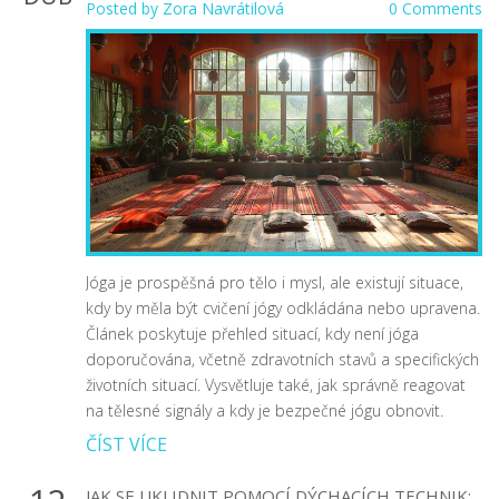
Posted by
Zora Navrátilová
0 Comments
Jóga je prospěšná pro tělo i mysl, ale existují situace,
kdy by měla být cvičení jógy odkládána nebo upravena.
Článek poskytuje přehled situací, kdy není jóga
doporučována, včetně zdravotních stavů a specifických
životních situací. Vysvětluje také, jak správně reagovat
na tělesné signály a kdy je bezpečné jógu obnovit.
ČÍST VÍCE
JAK SE UKLIDNIT POMOCÍ DÝCHACÍCH TECHNIK: