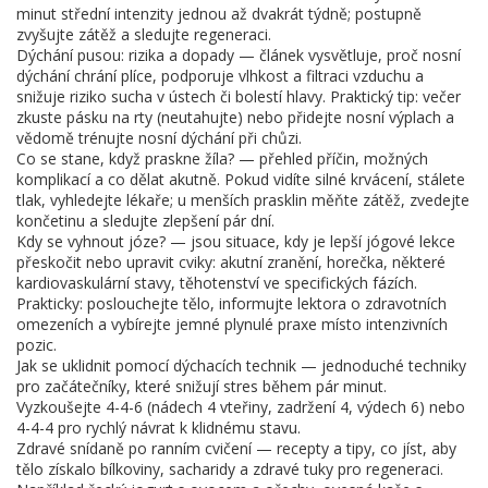
minut střední intenzity jednou až dvakrát týdně; postupně
zvyšujte zátěž a sledujte regeneraci.
Dýchání pusou: rizika a dopady — článek vysvětluje, proč nosní
dýchání chrání plíce, podporuje vlhkost a filtraci vzduchu a
snižuje riziko sucha v ústech či bolestí hlavy. Praktický tip: večer
zkuste pásku na rty (neutahujte) nebo přidejte nosní výplach a
vědomě trénujte nosní dýchání při chůzi.
Co se stane, když praskne žíla? — přehled příčin, možných
komplikací a co dělat akutně. Pokud vidíte silné krvácení, stálete
tlak, vyhledejte lékaře; u menších prasklin měňte zátěž, zvedejte
končetinu a sledujte zlepšení pár dní.
Kdy se vyhnout józe? — jsou situace, kdy je lepší jógové lekce
přeskočit nebo upravit cviky: akutní zranění, horečka, některé
kardiovaskulární stavy, těhotenství ve specifických fázích.
Prakticky: poslouchejte tělo, informujte lektora o zdravotních
omezeních a vybírejte jemné plynulé praxe místo intenzivních
pozic.
Jak se uklidnit pomocí dýchacích technik — jednoduché techniky
pro začátečníky, které snižují stres během pár minut.
Vyzkoušejte 4-4-6 (nádech 4 vteřiny, zadržení 4, výdech 6) nebo
4-4-4 pro rychlý návrat k klidnému stavu.
Zdravé snídaně po ranním cvičení — recepty a tipy, co jíst, aby
tělo získalo bílkoviny, sacharidy a zdravé tuky pro regeneraci.