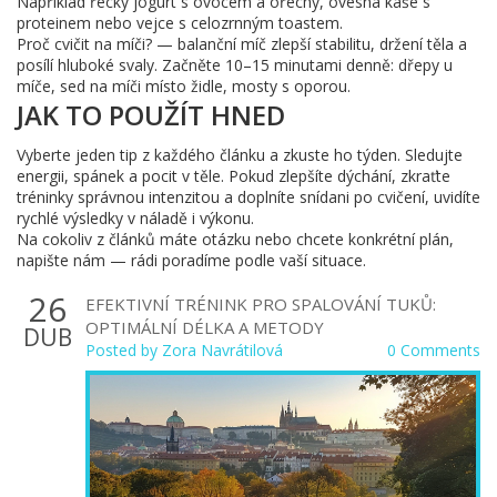
Například řecký jogurt s ovocem a ořechy, ovesná kaše s
proteinem nebo vejce s celozrnným toastem.
Proč cvičit na míči? — balanční míč zlepší stabilitu, držení těla a
posílí hluboké svaly. Začněte 10–15 minutami denně: dřepy u
míče, sed na míči místo židle, mosty s oporou.
JAK TO POUŽÍT HNED
Vyberte jeden tip z každého článku a zkuste ho týden. Sledujte
energii, spánek a pocit v těle. Pokud zlepšíte dýchání, zkraťte
tréninky správnou intenzitou a doplníte snídani po cvičení, uvidíte
rychlé výsledky v náladě i výkonu.
Na cokoliv z článků máte otázku nebo chcete konkrétní plán,
napište nám — rádi poradíme podle vaší situace.
26
EFEKTIVNÍ TRÉNINK PRO SPALOVÁNÍ TUKŮ:
OPTIMÁLNÍ DÉLKA A METODY
DUB
Posted by
Zora Navrátilová
0 Comments