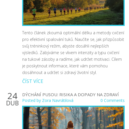
Tento článek zkoumá optimální délku a metody cvičení
pro efektivní spalování tuků. Naučíte se, jak přizpůsobit
svůj tréninkový režim, abyste dosáhli nejlepších
výsledků. Zabýváme se vlivem intenzity a typu cvičení
na tukové zásoby a radíme, jak udržet motivaci. Cílem
je poskytnout informace, které vám pomohou
dosáhnout a udržet si zdravý životní styl.
ČÍST VÍCE
24
DÝCHÁNÍ PUSOU: RISIKA A DOPADY NA ZDRAVÍ
Posted by
Zora Navrátilová
0 Comments
DUB