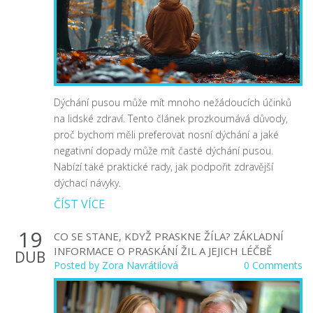
Dýchání pusou může mít mnoho nežádoucích účinků
na lidské zdraví. Tento článek prozkoumává důvody,
proč bychom měli preferovat nosní dýchání a jaké
negativní dopady může mít časté dýchání pusou.
Nabízí také praktické rady, jak podpořit zdravější
dýchací návyky.
ČÍST VÍCE
19
CO SE STANE, KDYŽ PRASKNE ŽÍLA? ZÁKLADNÍ
INFORMACE O PRASKÁNÍ ŽIL A JEJICH LÉČBĚ
DUB
Posted by
Zora Navrátilová
0 Comments