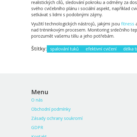
realistických cílů, sledování pokroku a odměny za do
svého cvičebního plánu i sociální aspekt, například c
setkávat s lidmi s podobnými zájmy.
Využití technologických nástrojů, jakými jsou
fitness
a
nad tréninkovým procesem. Monitoring srdečního tepu
porozumět vašemu tělu a jeho potřebám.
Štítky:
spalování tuků
efektivní cvičení
délka t
Menu
O nás
Obchodní podmínky
Zásady ochrany soukromí
GDPR
Kontakt