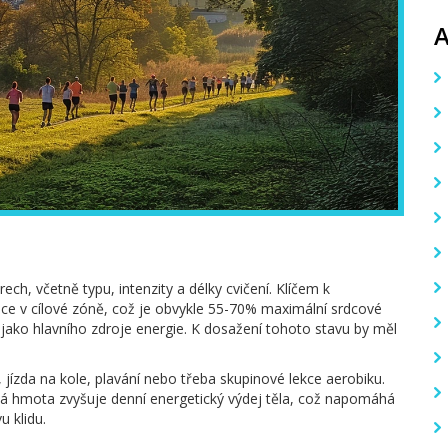
ech, včetně typu, intenzity a délky cvičení. Klíčem k
nce v cílové zóně, což je obvykle 55-70% maximální srdcové
 jako hlavního zdroje energie. K dosažení tohoto stavu by měl
, jízda na kole, plavání nebo třeba skupinové lekce aerobiku.
lová hmota zvyšuje denní energetický výdej těla, což napomáhá
u klidu.