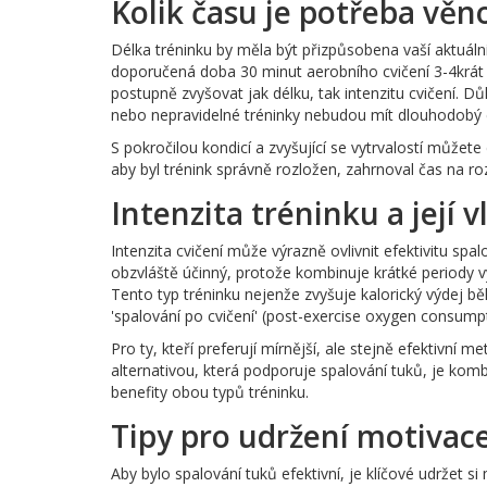
Kolik času je potřeba věn
Délka tréninku by měla být přizpůsobena vaší aktuální
doporučená doba 30 minut aerobního cvičení 3-4krát tý
postupně zvyšovat jak délku, tak intenzitu cvičení. D
nebo nepravidelné tréninky nebudou mít dlouhodobý 
S pokročilou kondicí a zvyšující se vytrvalostí můžete
aby byl trénink správně rozložen, zahrnoval čas na ro
Intenzita tréninku a její 
Intenzita cvičení může výrazně ovlivnit efektivitu spalo
obzvláště účinný, protože kombinuje krátké periody vy
Tento typ tréninku nejenže zvyšuje kalorický výdej bě
'spalování po cvičení' (post-exercise oxygen consump
Pro ty, kteří preferují mírnější, ale stejně efektivní 
alternativou, která podporuje spalování tuků, je komb
benefity obou typů tréninku.
Tipy pro udržení motivace
Aby bylo spalování tuků efektivní, je klíčové udržet s