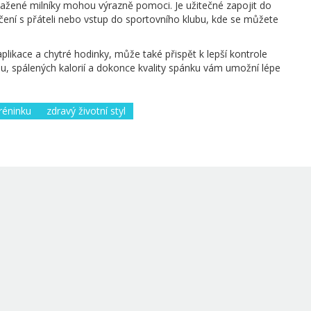
sažené milníky mohou výrazně pomoci. Je užitečné zapojit do
vičení s přáteli nebo vstup do sportovního klubu, kde se můžete
plikace a chytré hodinky, může také přispět k lepší kontrole
, spálených kalorií a dokonce kvality spánku vám umožní lépe
réninku
zdravý životní styl