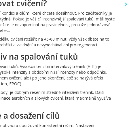
ovat cvičení?
 kondici a cílům, které chcete dosáhnout. Pro začátečníky je
dně. Pokud je váš cíl intenzivnější spalování tuků, měli byste
ůležité je nezapomínat na pravidelnost, protože jednorázové
efekt.
 délku cvičení rozšířit na 45-60 minut. Vždy však dbáte na to,
zehřátí a zklidnění a nevynechával dní pro regeneraci.
vliv na spalování tuků
vání tuků. Vysokointenzitní intervalový trénink (HIIT) je
soké intenzity s obdobími nižší intenzity nebo odpočinku.
hem cvičení, ale i po jeho skončení, což se nazývá efekt
tion, EPOC).
metody, je dobrým řešením středně intenzívní trénink. Další
inace aerobních a silových cvičení, která maximálně využívá
 a dosažení cílů
i motivaci a dodržovat konzistentní režim. Nastavení