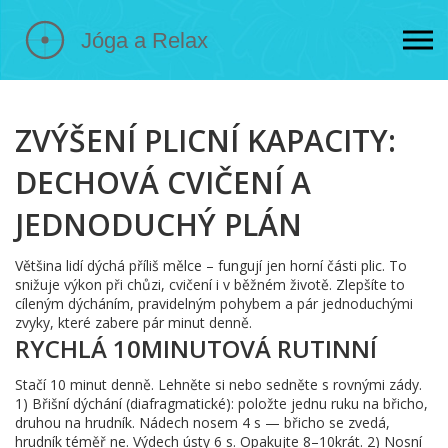
ZVÝŠENÍ PLICNÍ KAPACITY:
DECHOVÁ CVIČENÍ A
JEDNODUCHÝ PLÁN
Většina lidí dýchá příliš mělce – fungují jen horní části plic. To
snižuje výkon při chůzi, cvičení i v běžném životě. Zlepšíte to
cíleným dýcháním, pravidelným pohybem a pár jednoduchými
zvyky, které zabere pár minut denně.
RYCHLÁ 10MINUTOVÁ RUTINNÍ
Stačí 10 minut denně. Lehněte si nebo sedněte s rovnými zády.
1) Břišní dýchání (diafragmatické): položte jednu ruku na břicho,
druhou na hrudník. Nádech nosem 4 s — břicho se zvedá,
hrudník téměř ne. Výdech ústy 6 s. Opakujte 8–10krát. 2) Nosní