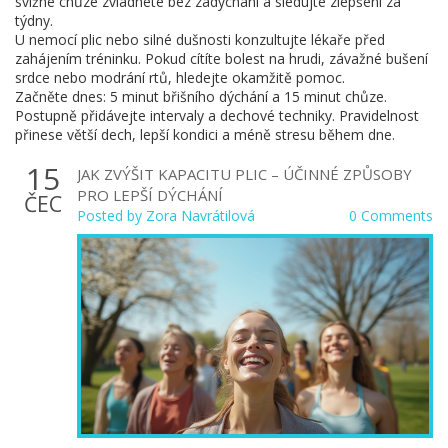
svižné chůze zvládnete bez zadýchání a sledujte zlepšení za
týdny.
U nemocí plic nebo silné dušnosti konzultujte lékaře před
zahájením tréninku. Pokud cítíte bolest na hrudi, závažné bušení
srdce nebo modrání rtů, hledejte okamžitě pomoc.
Začněte dnes: 5 minut břišního dýchání a 15 minut chůze.
Postupně přidávejte intervaly a dechové techniky. Pravidelnost
přinese větší dech, lepší kondici a méně stresu během dne.
15
JAK ZVÝŠIT KAPACITU PLIC – ÚČINNÉ ZPŮSOBY
PRO LEPŠÍ DÝCHÁNÍ
ČEC
Posted by
Zora Navrátilová
0 Comments