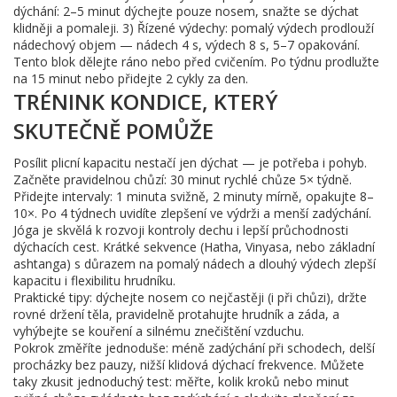
dýchání: 2–5 minut dýchejte pouze nosem, snažte se dýchat
klidněji a pomaleji. 3) Řízené výdechy: pomalý výdech prodlouží
nádechový objem — nádech 4 s, výdech 8 s, 5–7 opakování.
Tento blok dělejte ráno nebo před cvičením. Po týdnu prodlužte
na 15 minut nebo přidejte 2 cykly za den.
TRÉNINK KONDICE, KTERÝ
SKUTEČNĚ POMŮŽE
Posílit plicní kapacitu nestačí jen dýchat — je potřeba i pohyb.
Začněte pravidelnou chůzí: 30 minut rychlé chůze 5× týdně.
Přidejte intervaly: 1 minuta svižně, 2 minuty mírně, opakujte 8–
10×. Po 4 týdnech uvidíte zlepšení ve výdrži a menší zadýchání.
Jóga je skvělá k rozvoji kontroly dechu i lepší průchodnosti
dýchacích cest. Krátké sekvence (Hatha, Vinyasa, nebo základní
ashtanga) s důrazem na pomalý nádech a dlouhý výdech zlepší
kapacitu i flexibilitu hrudníku.
Praktické tipy: dýchejte nosem co nejčastěji (i při chůzi), držte
rovné držení těla, pravidelně protahujte hrudník a záda, a
vyhýbejte se kouření a silnému znečištění vzduchu.
Pokrok změříte jednoduše: méně zadýchání při schodech, delší
procházky bez pauzy, nižší klidová dýchací frekvence. Můžete
taky zkusit jednoduchý test: měřte, kolik kroků nebo minut