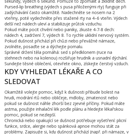
sekundy, výdech 6 sekund. Pomůže to zpomalit a zklidnit dech.
Pursed‑lip breathing (výdech s pusa přiloženými rty) funguje při
zadýchávání často okamžitě. Nadechněte se nosem na 2
vteřiny, poté vydechněte přes stažené rty na 4–6 vteřin. Výdech
delší než nádech uleví a stabilizuje průtok vzduchu.
Pokud máte pocit chvění nebo paniky, zkuste 4‑7‑8 dech:
nádech 4, zadržení 7, výdech 8. To rychle uklidní nervový systém.
Pokud dušnost přichází při chůzi nebo převážné námaze,
zvolněte, posaďte se a dýchejte pomalu.
Správné držení těla pomáhá: sed s předklonem (ruce na
stehnech nebo na kolenou) rozšiřuje hrudník a usnadní dýchání.
Sundejte těsné oblečení, otevřete okno, získejte čerstvý vzduch.
KDY VYHLEDAT LÉKAŘE A CO
SLEDOVAT
Okamžitě volejte pomoc, když k dušnosti přibude bolest na
hrudi, modrání rtů nebo obličeje, mdloby, zmatenost nebo
pokud se dušnost náhle zhorší bez zjevné příčiny. Pokud máte
astma, použijte inhalační lék podle plánu a hledejte lékařskou
pomoc, pokud se nezlepší.
Chronická nebo opakující se dušnost potřebuje vyšetření: plicní
funkce, srdce, alergie nebo spánková apnoe mohou stát za
problémy. Zapisujte si, kdy dušnost přichází (např. při námaze, v