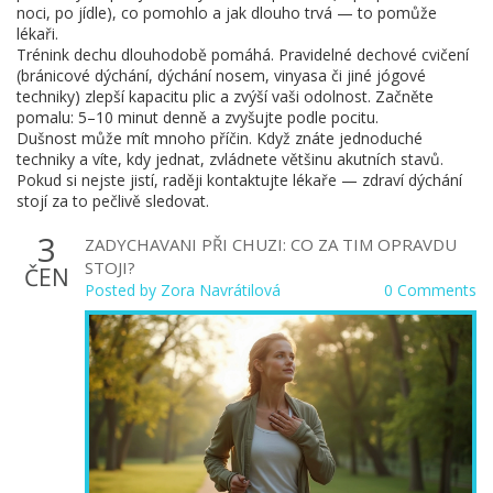
noci, po jídle), co pomohlo a jak dlouho trvá — to pomůže
lékaři.
Trénink dechu dlouhodobě pomáhá. Pravidelné dechové cvičení
(bránicové dýchání, dýchání nosem, vinyasa či jiné jógové
techniky) zlepší kapacitu plic a zvýší vaši odolnost. Začněte
pomalu: 5–10 minut denně a zvyšujte podle pocitu.
Dušnost může mít mnoho příčin. Když znáte jednoduché
techniky a víte, kdy jednat, zvládnete většinu akutních stavů.
Pokud si nejste jistí, raději kontaktujte lékaře — zdraví dýchání
stojí za to pečlivě sledovat.
3
ZADYCHAVANI PŘI CHUZI: CO ZA TIM OPRAVDU
STOJI?
ČEN
Posted by
Zora Navrátilová
0 Comments