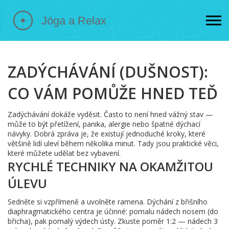
ZADÝCHÁVÁNÍ (DUŠNOST):
CO VÁM POMŮŽE HNED TEĎ
Zadýchávání dokáže vyděsit. Často to není hned vážný stav —
může to být přetížení, panika, alergie nebo špatné dýchací
návyky. Dobrá zpráva je, že existují jednoduché kroky, které
většině lidí uleví během několika minut. Tady jsou praktické věci,
které můžete udělat bez vybavení.
RYCHLÉ TECHNIKY NA OKAMŽITOU
ÚLEVU
Sedněte si vzpřímeně a uvolněte ramena. Dýchání z břišního
diaphragmatického centra je účinné: pomalu nádech nosem (do
břicha), pak pomalý výdech ústy. Zkuste poměr 1:2 — nádech 3