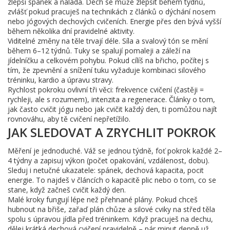
zlepší spánek a nálada. Dech se může zlepšit během týdnů,
zvlášť pokud pracuješ na technikách z článků o dýchání nosem
nebo jógových dechových cvičeních. Energie přes den bývá vyšší
během několika dní pravidelné aktivity.
Viditelné změny na těle trvají déle. Síla a svalový tón se mění
během 6–12 týdnů. Tuky se spalují pomaleji a záleží na
jídelníčku a celkovém pohybu. Pokud cílíš na břicho, počítej s
tím, že zpevnění a snížení tuku vyžaduje kombinaci silového
tréninku, kardio a úpravu stravy.
Rychlost pokroku ovlivní tři věci: frekvence cvičení (častěji =
rychleji, ale s rozumem), intenzita a regenerace. Články o tom,
jak často cvičit jógu nebo jak cvičit každý den, ti pomůžou najít
rovnováhu, aby tě cvičení nepřetížilo.
JAK SLEDOVAT A ZRYCHLIT POKROK
Měření je jednoduché. Váž se jednou týdně, foť pokrok každé 2–
4 týdny a zapisuj výkon (počet opakování, vzdálenost, dobu).
Sleduj i netučné ukazatele: spánek, dechová kapacita, pocit
energie. To najdeš v článcích o kapacitě plic nebo o tom, co se
stane, když začneš cvičit každý den.
Malé kroky fungují lépe než přehnané plány. Pokud chceš
hubnout na břiše, zařaď plán chůze a silové cviky na střed těla
spolu s úpravou jídla před tréninkem. Když pracuješ na dechu,
dělej krátká dechová cvičení pravidelně – pár minut denně už