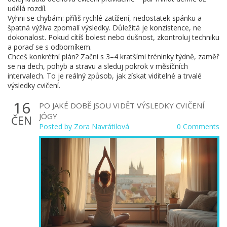
udělá rozdíl.
Vyhni se chybám: příliš rychlé zatížení, nedostatek spánku a
špatná výživa zpomalí výsledky. Důležitá je konzistence, ne
dokonalost. Pokud cítíš bolest nebo dušnost, zkontroluj techniku
a poraď se s odborníkem.
Chceš konkrétní plán? Začni s 3–4 kratšími tréninky týdně, zaměř
se na dech, pohyb a stravu a sleduj pokrok v měsíčních
intervalech. To je reálný způsob, jak získat viditelné a trvalé
výsledky cvičení.
16
PO JAKÉ DOBĚ JSOU VIDĚT VÝSLEDKY CVIČENÍ
JÓGY
ČEN
Posted by
Zora Navrátilová
0 Comments