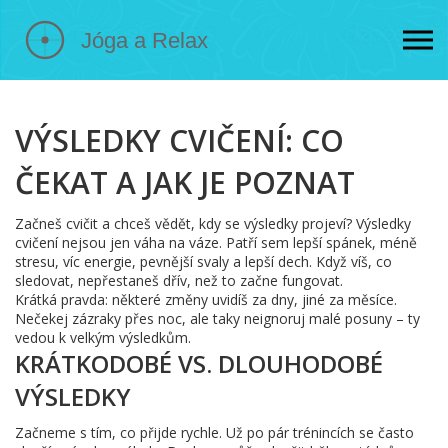
VÝSLEDKY CVIČENÍ: CO
ČEKAT A JAK JE POZNAT
Začneš cvičit a chceš vědět, kdy se výsledky projeví? Výsledky
cvičení nejsou jen váha na váze. Patří sem lepší spánek, méně
stresu, víc energie, pevnější svaly a lepší dech. Když víš, co
sledovat, nepřestaneš dřív, než to začne fungovat.
Krátká pravda: některé změny uvidíš za dny, jiné za měsíce.
Nečekej zázraky přes noc, ale taky neignoruj malé posuny – ty
vedou k velkým výsledkům.
KRÁTKODOBÉ VS. DLOUHODOBÉ
VÝSLEDKY
Začneme s tím, co přijde rychle. Už po pár trénincích se často