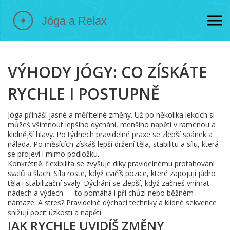
VÝHODY JÓGY: CO ZÍSKÁTE
RYCHLE I POSTUPNĚ
Jóga přináší jasné a měřitelné změny. Už po několika lekcích si
můžeš všimnout lepšího dýchání, menšího napětí v ramenou a
klidnější hlavy. Po týdnech pravidelné praxe se zlepší spánek a
nálada. Po měsících získáš lepší držení těla, stabilitu a sílu, která
se projeví i mimo podložku.
Konkrétně: flexibilita se zvyšuje díky pravidelnému protahování
svalů a šlach. Síla roste, když cvičíš pozice, které zapojují jádro
těla i stabilizační svaly. Dýchání se zlepší, když začneš vnímat
nádech a výdech — to pomáhá i při chůzi nebo běžném
námaze. A stres? Pravidelné dýchací techniky a klidné sekvence
snižují pocit úzkosti a napětí.
JAK RYCHLE UVIDÍŠ ZMĚNY