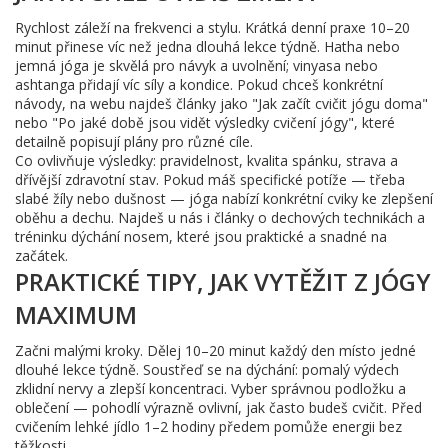
Rychlost záleží na frekvenci a stylu. Krátká denní praxe 10–20
minut přinese víc než jedna dlouhá lekce týdně. Hatha nebo
jemná jóga je skvělá pro návyk a uvolnění; vinyasa nebo
ashtanga přidají víc síly a kondice. Pokud chceš konkrétní
návody, na webu najdeš články jako "Jak začít cvičit jógu doma"
nebo "Po jaké době jsou vidět výsledky cvičení jógy", které
detailně popisují plány pro různé cíle.
Co ovlivňuje výsledky: pravidelnost, kvalita spánku, strava a
dřívější zdravotní stav. Pokud máš specifické potíže — třeba
slabé žíly nebo dušnost — jóga nabízí konkrétní cviky ke zlepšení
oběhu a dechu. Najdeš u nás i články o dechových technikách a
tréninku dýchání nosem, které jsou praktické a snadné na
začátek.
PRAKTICKÉ TIPY, JAK VYTĚŽIT Z JÓGY
MAXIMUM
Začni malými kroky. Dělej 10–20 minut každý den místo jedné
dlouhé lekce týdně. Soustřeď se na dýchání: pomalý výdech
zklidní nervy a zlepší koncentraci. Vyber správnou podložku a
oblečení — pohodlí výrazně ovlivní, jak často budeš cvičit. Před
cvičením lehké jídlo 1–2 hodiny předem pomůže energii bez
těžkosti.