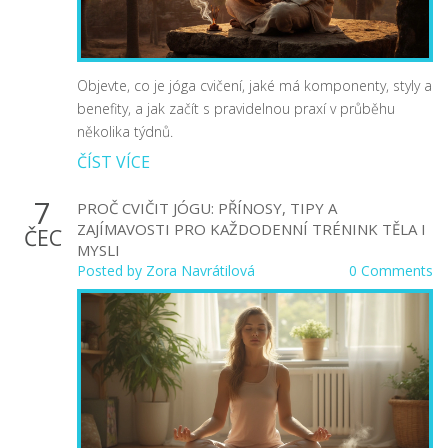
Objevte, co je jóga cvičení, jaké má komponenty, styly a
benefity, a jak začít s pravidelnou praxí v průběhu
několika týdnů.
ČÍST VÍCE
7
PROČ CVIČIT JÓGU: PŘÍNOSY, TIPY A
ZAJÍMAVOSTI PRO KAŽDODENNÍ TRÉNINK TĚLA I
ČEC
MYSLI
Posted by
Zora Navrátilová
0 Comments