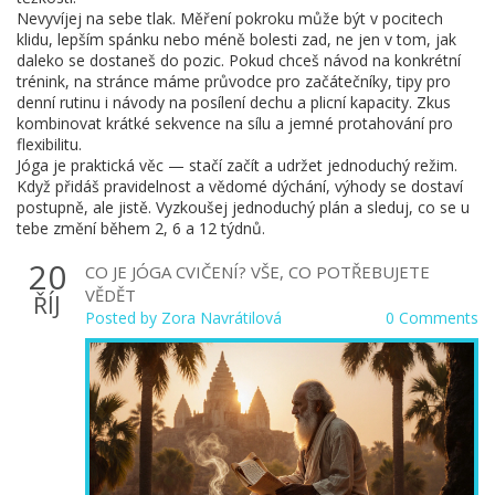
Nevyvíjej na sebe tlak. Měření pokroku může být v pocitech
klidu, lepším spánku nebo méně bolesti zad, ne jen v tom, jak
daleko se dostaneš do pozic. Pokud chceš návod na konkrétní
trénink, na stránce máme průvodce pro začátečníky, tipy pro
denní rutinu i návody na posílení dechu a plicní kapacity. Zkus
kombinovat krátké sekvence na sílu a jemné protahování pro
flexibilitu.
Jóga je praktická věc — stačí začít a udržet jednoduchý režim.
Když přidáš pravidelnost a vědomé dýchání, výhody se dostaví
postupně, ale jistě. Vyzkoušej jednoduchý plán a sleduj, co se u
tebe změní během 2, 6 a 12 týdnů.
20
CO JE JÓGA CVIČENÍ? VŠE, CO POTŘEBUJETE
VĚDĚT
ŘÍJ
Posted by
Zora Navrátilová
0 Comments