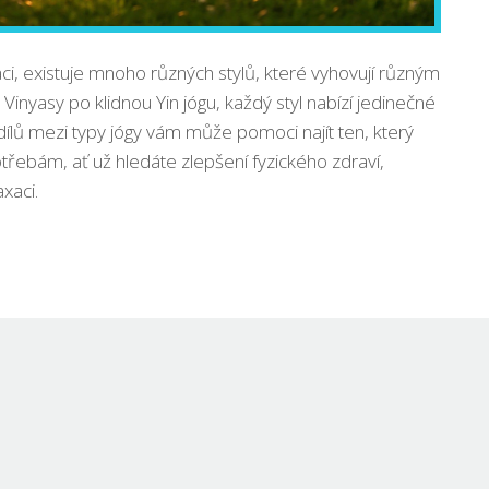
aci, existuje mnoho různých stylů, které vyhovují různým
nyasy po klidnou Yin jógu, každý styl nabízí jedinečné
ílů mezi typy jógy vám může pomoci najít ten, který
řebám, ať už hledáte zlepšení fyzického zdraví,
xaci.