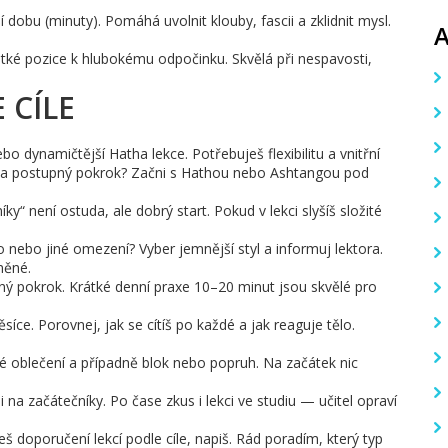
í dobu (minuty). Pomáhá uvolnit klouby, fascii a zklidnit mysl.
tké pozice k hlubokému odpočinku. Skvělá při nespavosti,
 CÍLE
o dynamičtější Hatha lekce. Potřebuješ flexibilitu a vnitřní
ku a postupný pokrok? Začni s Hathou nebo Ashtangou pod
 není ostuda, ale dobrý start. Pokud v lekci slyšíš složité
no nebo jiné omezení? Vyber jemnější styl a informuj lektora.
něné.
telný pokrok. Krátké denní praxe 10–20 minut jsou skvělé pro
síce. Porovnej, jak se cítíš po každé a jak reaguje tělo.
né oblečení a případně blok nebo popruh. Na začátek nic
na začátečníky. Po čase zkus i lekci ve studiu — učitel opraví
š doporučení lekcí podle cíle, napiš. Rád poradím, který typ