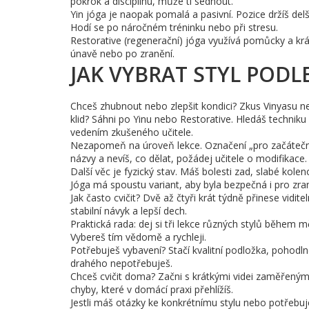
pokrok a disciplínu, může ti sednout.
Yin jóga je naopak pomalá a pasivní. Pozice držíš delš
Hodí se po náročném tréninku nebo při stresu.
Restorative (regenerační) jóga využívá pomůcky a krá
únavě nebo po zranění.
JAK VYBRAT STYL PODLE
Chceš zhubnout nebo zlepšit kondici? Zkus Vinyasu neb
klid? Sáhni po Yinu nebo Restorative. Hledáš techni
vedením zkušeného učitele.
Nezapomeň na úroveň lekce. Označení „pro začátečníky“
názvy a nevíš, co dělat, požádej učitele o modifikace.
Další věc je fyzický stav. Máš bolesti zad, slabé kole
Jóga má spoustu variant, aby byla bezpečná i pro zra
Jak často cvičit? Dvě až čtyři krát týdně přinese vidi
stabilní návyk a lepší dech.
Praktická rada: dej si tři lekce různých stylů během mě
Vybereš tím vědomě a rychleji.
Potřebuješ vybavení? Stačí kvalitní podložka, pohodl
drahého nepotřebuješ.
Chceš cvičit doma? Začni s krátkými videi zaměřenými 
chyby, které v domácí praxi přehlížíš.
Jestli máš otázky ke konkrétnímu stylu nebo potřebuje