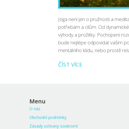
Jóga není jen o pružnosti a medit
potřebám a cílům. Od dynamické Vi
výhody a prožitky. Pochopení rozd
bude nejlépe odpovídat vašim pot
mentálního klidu, nebo prostě rela
ČÍST VÍCE
Menu
O nás
Obchodní podmínky
Zásady ochrany soukromí