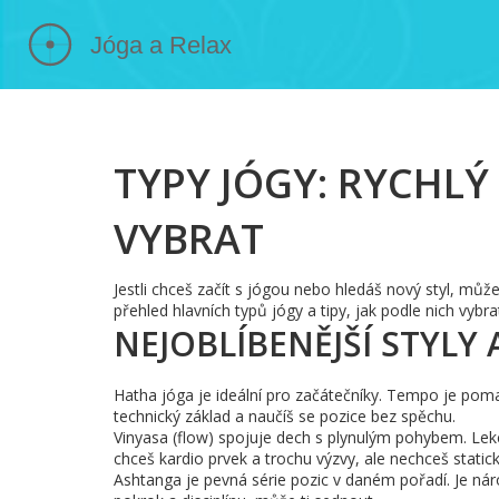
TYPY JÓGY: RYCHLÝ 
VYBRAT
Jestli chceš začít s jógou nebo hledáš nový styl, mů
přehled hlavních typů jógy a tipy, jak podle nich vybr
NEJOBLÍBENĚJŠÍ STYLY A
Hatha jóga je ideální pro začátečníky. Tempo je poma
technický základ a naučíš se pozice bez spěchu.
Vinyasa (flow) spojuje dech s plynulým pohybem. Lekce
chceš kardio prvek a trochu výzvy, ale nechceš static
Ashtanga je pevná série pozic v daném pořadí. Je nároč