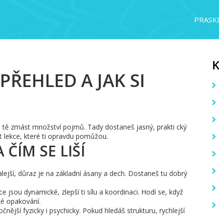
PRASKL
PŘEHLED A JAK SI
že tě zmást množství pojmů. Tady dostaneš jasný, prakti cký
at lekce, které ti opravdu pomůžou.
 ČÍM SE LIŠÍ
lejší, důraz je na základní ásany a dech. Dostaneš tu dobrý
 jsou dynamické, zlepší ti sílu a koordinaci. Hodí se, když
ké opakování.
nější fyzicky i psychicky. Pokud hledáš strukturu, rychlejší