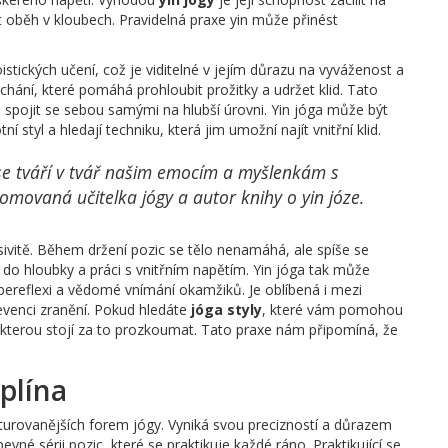
t oběh v kloubech. Pravidelná praxe yin může přinést
oistických učení, což je viditelné v jejím důrazu na vyváženost a
dýchání, které pomáhá prohloubit prožitky a udržet klid. Tato
t a spojit se sebou samými na hlubší úrovni. Yin jóga může být
í styl a hledají techniku, která jim umožní najít vnitřní klid.
t se tváří v tvář našim emocím a myšlenkám s
movaná učitelka jógy a autor knihy o yin józe.
pasivitě. Během držení pozic se tělo nenamáhá, ale spíše se
do hloubky a práci s vnitřním napětím. Yin jóga tak může
bereflexi a vědomé vnímání okamžiků. Je oblíbená i mezi
prevenci zranění. Pokud hledáte
jóga styly
, které vám pomohou
ou, kterou stojí za to prozkoumat. Tato praxe nám připomíná, že
iplína
turovanějších forem jógy. Vyniká svou precizností a důrazem
pevné sérii pozic, které se praktikuje každé ráno. Praktikující se