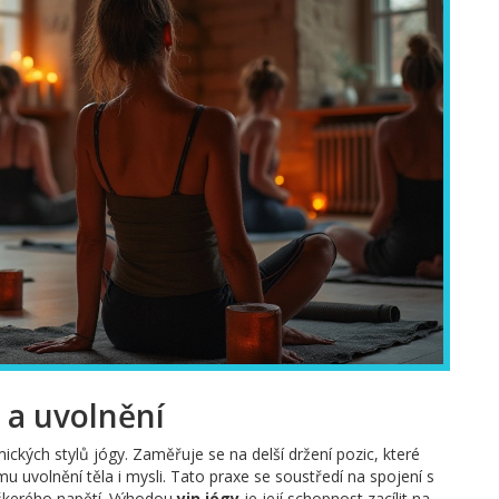
i a uvolnění
ckých stylů jógy. Zaměřuje se na delší držení pozic, které
 uvolnění těla i mysli. Tato praxe se soustředí na spojení s
škerého napětí. Výhodou
yin jógy
je její schopnost zacílit na