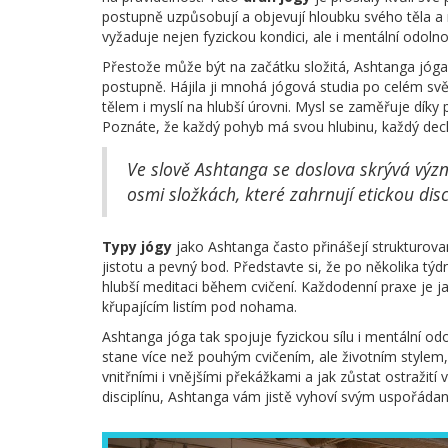
postupně uzpůsobují a objevují hloubku svého těla a m
vyžaduje nejen fyzickou kondici, ale i mentální odolno
Přestože může být na začátku složitá, Ashtanga jóga n
postupně. Hájila ji mnohá jógová studia po celém svě
tělem i myslí na hlubší úrovni. Mysl se zaměřuje díky
Poznáte, že každý pohyb má svou hlubinu, každý dech
Ve slově Ashtanga se doslova skrývá význa
osmi složkách, které zahrnují etickou disc
Typy jógy
jako Ashtanga často přinášejí strukturov
jistotu a pevný bod. Představte si, že po několika týd
hlubší meditaci během cvičení. Každodenní praxe je ja
křupajícím listím pod nohama.
Ashtanga jóga tak spojuje fyzickou sílu i mentální odol
stane více než pouhým cvičením, ale životním stylem,
vnitřními i vnějšími překážkami a jak zůstat ostražití
disciplínu, Ashtanga vám jistě vyhoví svým uspořádan