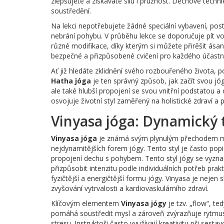
zlepšujete a získáváte sílu i pružnost. Dechové technik
soustředění.
Na lekci nepotřebujete žádné speciální vybavení, pos
nebrání pohybu. V průběhu lekce se doporučuje pít vod
různé modifikace, díky kterým si můžete přirěšit ásan
bezpečné a přizpůsobené cvičení pro každého účastn
Ať již hledáte zklidnění svého rozbouřeného života, po
Hatha jóga
je ten správný způsob, jak začít svou jóg
ale také hlubší propojení se svou vnitřní podstatou a
osvojuje životní styl zaměřený na holistické zdraví a
Vinyasa jóga: Dynamický
Vinyasa jóga
je známá svým plynulým přechodem mezi
nejdynamitějších forem jógy. Tento styl je často pop
propojení dechu s pohybem. Tento styl jógy se vyznaču
přizpůsobit intenzitu podle individuálních potřeb prakti
fyzičtější a energičtější formu jógy. Vinyasa je nejen 
zvyšování vytrvalosti a kardiovaskulárního zdraví.
Klíčovým elementem
Vinyasa jógy
je tzv. „flow“, t
pomáhá soustředit mysl a zároveň zvýrazňuje rytmus 
stresu. Instruktoři často využívají kreativitu při se