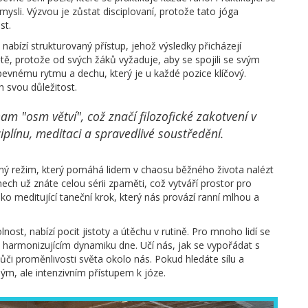
ysli. Výzvou je zůstat disciplovaní, protože tato jóga
st.
abízí strukturovaný přístup, jehož výsledky přicházejí
tě, protože od svých žáků vyžaduje, aby se spojili se svým
 pevnému rytmu a dechu, který je u každé pozice klíčový.
 svou důležitost.
m "osm větví", což značí filozofické zakotvení v
iplínu, meditaci a spravedlivé soustředění.
aný režim, který pomáhá lidem v chaosu běžného života nalézt
nech už znáte celou sérii zpaměti, což vytváří prostor pro
ko meditující taneční krok, který nás provází ranní mlhou a
nost, nabízí pocit jistoty a útěchu v rutině. Pro mnoho lidí se
 harmonizujícím dynamiku dne. Učí nás, jak se vypořádat s
 vůči proměnlivosti světa okolo nás. Pokud hledáte sílu a
ým, ale intenzivním přístupem k józe.