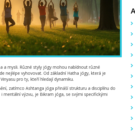
 těla a mysli. Různé styly jógy mohou nabídnout různé
ude nejlépe vyhovovat. Od základní Hatha jógy, která je
inyasu pro ty, kteří hledají dynamiku.
nění, zatímco Ashtanga jóga přináší strukturu a disciplínu do
u i mentální výzvu, je Bikram jóga, se svými specifickými