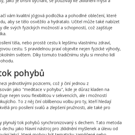
y, jako je břišní dýchaní, se používají ke zklidnění mysli a
tačí vám kvalitní jógová podložka a pohodlné oblečení, které
u, aby se tělo osvěžilo a hydratalo. Učitel může také nabízet
y dle svých fyzických možností a schopností, což zajišťuje
íka.
sílení těla, nebo prostě cestu k lepšímu vlastnímu zdraví,
ovou cestu. S pravidelnou praxí objevíte nejen fyzické výhody,
 okolním světem. Díky tomuto tradičnímu stylu si mnoho lidí
 pohodu.
 tok pohybů
 jednotlivými pozicemi, což ji činí jednou z
isován jako "meditace v pohybu", kde je důraz kladen na
je nejen svou flexibilitou v sekvencích, ale i možností
kujícího. To z něj činí oblíbenou volbu pro ty, kteří hledají
skvělá pro posílení svalů a zlepšení pružnosti, ale také pro
edy plynulý tok pohybů synchronizovaný s dechem. Tato metoda
dechu jako hlavní nástroj pro zklidnění myšlenek a úlevu od
stavování lekcí, které mohou být tematicky zaměřené nebo