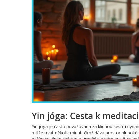
Yin jóga: Cesta k meditac
Yin jóga je často považována za klidnou sestru dynami
může trvat několik minut, čímž dává prostor hlubokému
naším vnitřním světem a umožňuje nám pustit se ve