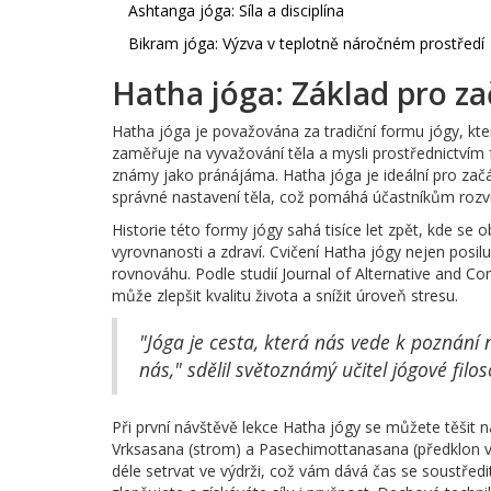
Ashtanga jóga: Síla a disciplína
Bikram jóga: Výzva v teplotně náročném prostředí
Hatha jóga: Základ pro z
Hatha jóga je považována za tradiční formu jógy, kt
zaměřuje na vyvažování těla a mysli prostřednictvím
známy jako pránájáma. Hatha jóga je ideální pro zač
správné nastavení těla, což pomáhá účastníkům rozvíj
Historie této formy jógy sahá tisíce let zpět, kde se
vyrovnanosti a zdraví. Cvičení Hatha jógy nejen posil
rovnováhu. Podle studií Journal of Alternative and C
může zlepšit kvalitu života a snížit úroveň stresu.
"Jóga je cesta, která nás vede k poznání
nás," sdělil světoznámý učitel jógové filos
Při první návštěvě lekce Hatha jógy se můžete těšit 
Vrksasana (strom) a Pasechimottanasana (předklon v
déle setrvat ve výdrži, což vám dává čas se soustřed