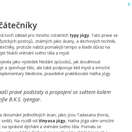
ačátečníky
erá tvoří základ pro mnoho ostatních
typy jógy
. Tato praxe se
 fyzických postojů, známých jako ásany, a dechových technik,
átečníky, protože nabízí pomalejší tempo a klade důraz na
et hlubší vnímání svého těla a mysli.
 objevila jako výsledek hledání způsobů, jak dosáhnout
uje a zpevňuje tělo, ale také podporuje klid mysli a emoční
omplementary Medicine, pravidelné praktikování Hatha jógy
 naší pravé podstaty a propojení se světem kolem
ofie B.K.S. Iyengar.
na zkoumání jednotlivých ásan, jako jsou Tadasana (hora),
 sedě). Na rozdíl od
Vinyasa jógy
, Hatha jóga vám umožní
it na správné dýchání a vnímání svého těla. Pomalu se