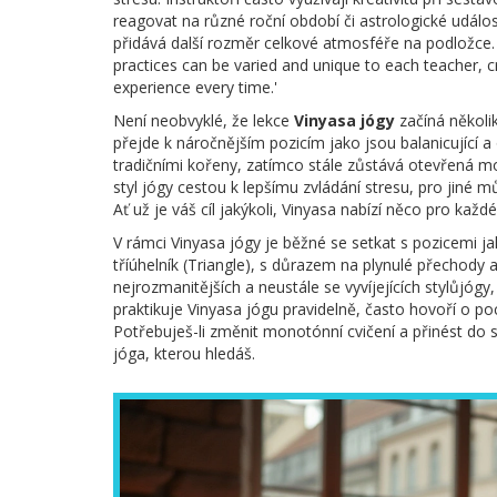
reagovat na různé roční období či astrologické událo
přidává další rozměr celkové atmosféře na podložce. 
practices can be varied and unique to each teacher, cr
experience every time.'
Není neobvyklé, že lekce
Vinyasa jógy
začíná několik
přejde k náročnějším pozicím jako jsou balanicující 
tradičními kořeny, zatímco stále zůstává otevřená 
styl jógy cestou k lepšímu zvládání stresu, pro jiné mů
Ať už je váš cíl jakýkoli, Vinyasa nabízí něco pro každ
V rámci Vinyasa jógy je běžné se setkat s pozicemi j
tříúhelník (Triangle), s důrazem na plynulé přechody a 
nejrozmanitějších a neustále se vyvíjejících stylůjógy,
praktikuje Vinyasa jógu pravidelně, často hovoří o po
Potřebuješ-li změnit monotónní cvičení a přinést do s
jóga, kterou hledáš.