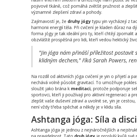
pojivové tkáně, což pomáhá zvětšit pružnost a zlepši
významné zlepšení zdraví a pohody.
Zajímavostí je, že
druhy jógy
typu yin vycházejí z ta
harmonii energií těla. Při cvičení je kladen důraz na 
forma jógy je tak ideální pro ty, kteří chtějí zpomali
obzvláště prospěšná pro lidi, kteří vedou hektický životn
"Jin jóga nám přináší příležitost postavi
klidným dechem," říká Sarah Powers, reno
Na rozdíl od aktivních jóga cvičení je yin o přijetí a 
nechává volně působit gravitací. To umožňuje pokles 
sloužit jako brána k
meditaci
, protože podporuje se
sportovci, kteří ji používají pro aktivní regeneraci a 
zlepšit vaše duševní zdraví a uvolnit se, yin je cest
není vždy třeba spěchat a někdy je v klidu síla.
Ashtanga jóga: Síla a disc
Ashtanga jóga je jednou z nejnáročnějších a nejstruk
na pravidelnost. Tato
druh jógy
je proslulý kvůli své 