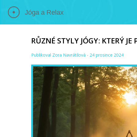
RŮZNÉ STYLY JÓGY: KTERÝ JE 
Publikoval
Zora Navrátilová
- 24 prosince 2024