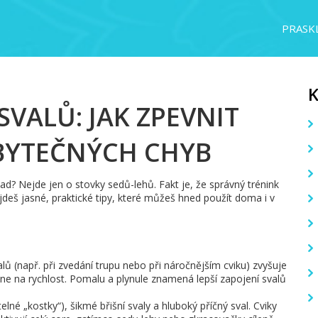
PRASKL
SVALŮ: JAK ZPEVNIT
ZBYTEČNÝCH CHYB
zad? Nejde jen o stovky sedů-lehů. Fakt je, že správný trénink
jdeš jasné, praktické tipy, které můžeš hned použít doma i v
lů (např. při zvedání trupu nebo při náročnějším cviku) zvyšuje
 ne na rychlost. Pomalu a plynule znamená lepší zapojení svalů
telné „kostky“), šikmé břišní svaly a hluboký příčný sval. Cviky