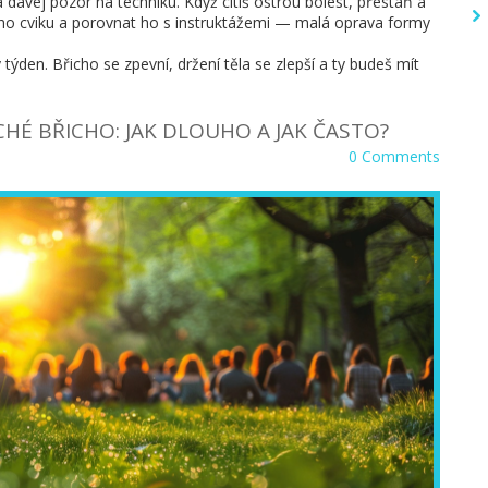
a dávej pozor na techniku. Když cítíš ostrou bolest, přestaň a
vého cviku a porovnat ho s instruktážemi — malá oprava formy
týden. Břicho se zpevní, držení těla se zlepší a ty budeš mít
CHÉ BŘICHO: JAK DLOUHO A JAK ČASTO?
0 Comments