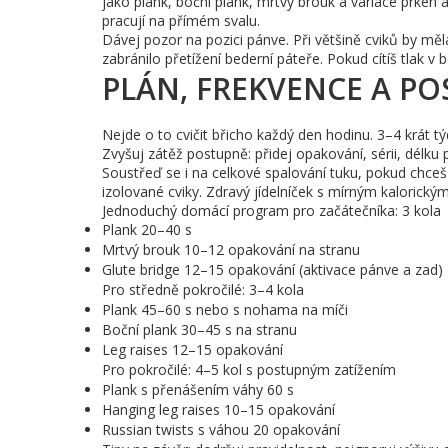
jako plank, boční plank, mrtvý brouk a variace prken 
pracují na přímém svalu.
Dávej pozor na pozici pánve. Při většině cviků by měla
zabránilo přetížení bederní páteře. Pokud cítíš tlak v 
PLÁN, FREKVENCE A PO
Nejde o to cvičit břicho každý den hodinu. 3–4 krát t
Zvyšuj zátěž postupně: přidej opakování, sérii, délku p
Soustřeď se i na celkové spalování tuku, pokud chceš 
izolované cviky. Zdravý jídelníček s mírným kalorickým
Jednoduchý domácí program pro začátečníka: 3 kola
Plank 20–40 s
Mrtvý brouk 10–12 opakování na stranu
Glute bridge 12–15 opakování (aktivace pánve a zad)
Pro středně pokročilé: 3–4 kola
Plank 45–60 s nebo s nohama na míči
Boční plank 30–45 s na stranu
Leg raises 12–15 opakování
Pro pokročilé: 4–5 kol s postupným zatížením
Plank s přenášením váhy 60 s
Hanging leg raises 10–15 opakování
Russian twists s váhou 20 opakování