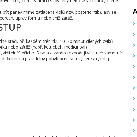
aktivují celý core, zatímco sedy-lehy nebo zkracovačky cíleně
 být pánev mírně zatlačená dolů (tzv. posterior tilt), aby se
bedrech, uprav formu nebo sníž zátěž.
STUP
ýdně stačí, při každém tréninku 10–20 minut cílených cviků.
rku nebo zátěž (např. kettlebell, medicinbal).
„viditelné“ břicho. Strava a kardio rozhodují více než samotné
 deficitem a pravidelný pohyb přinesou výsledky rychleji.