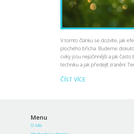
V tomto článku se dozvíte, jak efe
plochého břicha. Budeme diskutova
cviky jsou nejúčinnější a jak čast
techniku a jak předejít zranění. T
ČÍST VÍCE
Menu
O nás