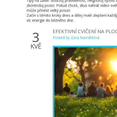
Tipy na závěr: dodržuj pravidelnost, neignoruj výživu 
zkontroluj pozici. Pokud chceš, zkus nahrát video s
může přinést velký posun.
Začni s těmito kroky dnes a dělej malé zlepšení každý 
víc energie do běžného dne.
EFEKTIVNÍ CVIČENÍ NA PLO
3
Posted by
Zora Navrátilová
KVĚ