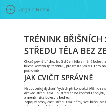
TRÉNINK BŘIŠNÍCH 
STŘEDU TĚLA BEZ 
Chceš pevné břicho, lepší držení těla a méně bolesti 
břicha kombinuje techniku, progresi a výživu. Tady na
posilovně.
JAK CVIČIT SPRÁVNĚ
Nepodceňuj dýchání. Výdech při kontrakci břišních sva
aktivaci středu těla. Soustřeď se na kontrolu pohybu,
a méně rizika bolesti v bedrech.
Zapoj všechny části středu těla: přímý sval břišní (vidi