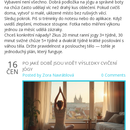
Vybavení není všechno. Dobrá podložka na jógu a správné boty
na chůzi často udělají víc než drahý kus oblečení. Pokud cvičíš
doma, vytvoř si malé, uklizené místo bez rušivých věcí.
Sleduj pokrok. Piš si tréninky do notesu nebo do aplikace. Když
uvidíš zlepšení, motivace stoupne. Fotka nebo měření výkonu
jednou za měsíc udělá zázraky.
Chceš konkrétní nápady? Zkus 20 minut ranní jogy 3× týdně, 30
minut svižné chůze 5× týdně a dvakrát týdně krátké posilování s
váhou těla. Držte pravidelnost a poslouchej tělo — tohle je
jednoduchý plán, který funguje.
16
PO JAKÉ DOBĚ JSOU VIDĚT VÝSLEDKY CVIČENÍ
JÓGY
ČEN
Posted by
Zora Navrátilová
0 Comments