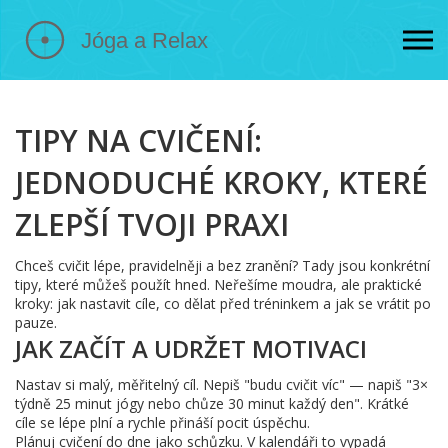
TIPY NA CVIČENÍ:
JEDNODUCHÉ KROKY, KTERÉ
ZLEPŠÍ TVOJI PRAXI
Chceš cvičit lépe, pravidelněji a bez zranění? Tady jsou konkrétní
tipy, které můžeš použít hned. Neřešíme moudra, ale praktické
kroky: jak nastavit cíle, co dělat před tréninkem a jak se vrátit po
pauze.
JAK ZAČÍT A UDRŽET MOTIVACI
Nastav si malý, měřitelný cíl. Nepiš "budu cvičit víc" — napiš "3×
týdně 25 minut jógy nebo chůze 30 minut každý den". Krátké
cíle se lépe plní a rychle přináší pocit úspěchu.
Plánuj cvičení do dne jako schůzku. V kalendáři to vypadá