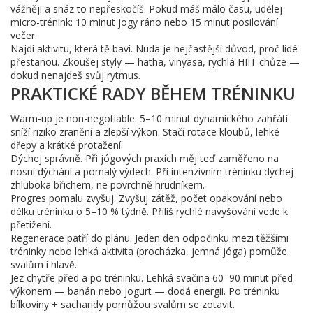
vážněji a snáz to nepřeskočíš. Pokud máš málo času, udělej
micro-trénink: 10 minut jogy ráno nebo 15 minut posilování
večer.
Najdi aktivitu, která tě baví. Nuda je nejčastější důvod, proč lidé
přestanou. Zkoušej styly — hatha, vinyasa, rychlá HIIT chůze —
dokud nenajdeš svůj rytmus.
PRAKTICKÉ RADY BĚHEM TRÉNINKU
Warm-up je non-negotiable. 5–10 minut dynamického zahřátí
sníží riziko zranění a zlepší výkon. Stačí rotace kloubů, lehké
dřepy a krátké protažení.
Dýchej správně. Při jógových praxích měj teď zaměřeno na
nosní dýchání a pomalý výdech. Při intenzivním tréninku dýchej
zhluboka břichem, ne povrchně hrudníkem.
Progres pomalu zvyšuj. Zvyšuj zátěž, počet opakování nebo
délku tréninku o 5–10 % týdně. Příliš rychlé navyšování vede k
přetížení.
Regenerace patří do plánu. Jeden den odpočinku mezi těžšími
tréninky nebo lehká aktivita (procházka, jemná jóga) pomůže
svalům i hlavě.
Jez chytře před a po tréninku. Lehká svačina 60–90 minut před
výkonem — banán nebo jogurt — dodá energii. Po tréninku
bílkoviny + sacharidy pomůžou svalům se zotavit.