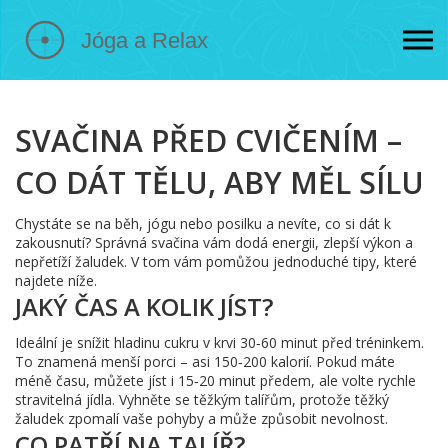
SVAČINA PŘED CVIČENÍM –
CO DÁT TĚLU, ABY MĚL SÍLU
Chystáte se na běh, jógu nebo posilku a nevíte, co si dát k
zakousnutí? Správná svačina vám dodá energii, zlepší výkon a
nepřetíží žaludek. V tom vám pomůžou jednoduché tipy, které
najdete níže.
JAKÝ ČAS A KOLIK JÍST?
Ideální je snížit hladinu cukru v krvi 30‑60 minut před tréninkem.
To znamená menší porci – asi 150‑200 kalorií. Pokud máte
méně času, můžete jíst i 15‑20 minut předem, ale volte rychle
stravitelná jídla. Vyhněte se těžkým talířům, protože těžký
žaludek zpomalí vaše pohyby a může způsobit nevolnost.
CO PATŘÍ NA TALÍŘ?