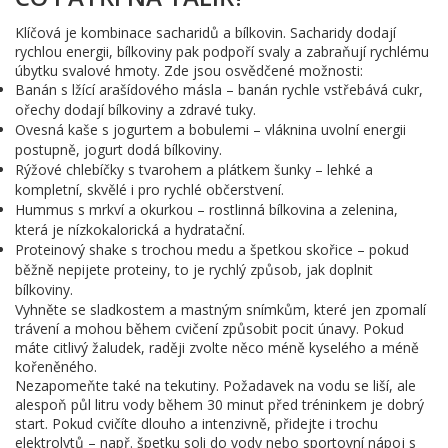
Klíčová je kombinace sacharidů a bílkovin. Sacharidy dodají
rychlou energii, bílkoviny pak podpoří svaly a zabraňují rychlému
úbytku svalové hmoty. Zde jsou osvědčené možnosti:
Banán s lžící arašídového másla – banán rychle vstřebává cukr,
ořechy dodají bílkoviny a zdravé tuky.
Ovesná kaše s jogurtem a bobulemi – vláknina uvolní energii
postupně, jogurt dodá bílkoviny.
Rýžové chlebíčky s tvarohem a plátkem šunky – lehké a
kompletní, skvělé i pro rychlé občerstvení.
Hummus s mrkví a okurkou – rostlinná bílkovina a zelenina,
která je nízkokalorická a hydratační.
Proteinový shake s trochou medu a špetkou skořice – pokud
běžně nepijete proteiny, to je rychlý způsob, jak doplnit
bílkoviny.
Vyhněte se sladkostem a mastným snímkům, které jen zpomalí
trávení a mohou během cvičení způsobit pocit únavy. Pokud
máte citlivý žaludek, raději zvolte něco méně kyselého a méně
kořeněného.
Nezapomeňte také na tekutiny. Požadavek na vodu se liší, ale
alespoň půl litru vody během 30 minut před tréninkem je dobrý
start. Pokud cvičíte dlouho a intenzivně, přidejte i trochu
elektrolytů – např. špetku soli do vody nebo sportovní nápoj s