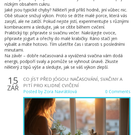
nízkým obsahem cukru.
Jaké jsou typické chyby? Někteří jedí příliš hodně, jiní vůbec nic.
Obě situace snižují výkon. Proto se držte malé porce, která vás
zasytí, ale ne zatíží. Pokud nejste jistí, experimentujte s různými
kombinacemi a sledujte, jak se cítíte během cvičení.
Praktický tip: připravte si svačinu večer. Nakrájejte ovoce,
připravte jogurt a ořechy do malé krabičky. Ráno stačí jen
vybalit a máte hotovo. Tím ušetříte čas i starosti s posledními
minutami.
Na závěr – dobře načasovaná a vyvážená svačina vám dodá
energii, podpoří svaly a pomůže se vyhnout únavě. Zkuste
některý z tipů výše a sledujte, jak se váš výkon zlepší.
15
CO JÍST PŘED JÓGOU: NAČASOVÁNÍ, SVAČINY A
PITÍ PRO KLIDNÉ CVIČENÍ
ZÁŘ
Posted by
Zora Navrátilová
0 Comments