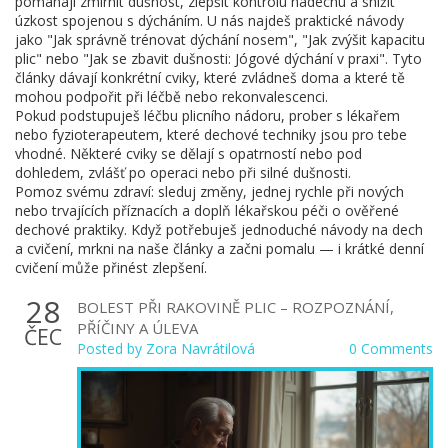
pomáhají zmírnit dušnost, zlepšit kontrolu nadechu a snížit
úzkost spojenou s dýcháním. U nás najdeš praktické návody
jako "Jak správně trénovat dýchání nosem", "Jak zvýšit kapacitu
plic" nebo "Jak se zbavit dušnosti: Jógové dýchání v praxi". Tyto
články dávají konkrétní cviky, které zvládneš doma a které tě
mohou podpořit při léčbě nebo rekonvalescenci.
Pokud podstupuješ léčbu plicního nádoru, prober s lékařem
nebo fyzioterapeutem, které dechové techniky jsou pro tebe
vhodné. Některé cviky se dělají s opatrností nebo pod
dohledem, zvlášť po operaci nebo při silné dušnosti.
Pomoz svému zdraví: sleduj změny, jednej rychle při nových
nebo trvajících příznacích a doplň lékařskou péči o ověřené
dechové praktiky. Když potřebuješ jednoduché návody na dech
a cvičení, mrkni na naše články a začni pomalu — i krátké denní
cvičení může přinést zlepšení.
28
BOLEST PŘI RAKOVINĚ PLIC – ROZPOZNÁNÍ,
PŘÍČINY A ÚLEVA
ČEC
Posted by
Zora Navrátilová
0 Comments