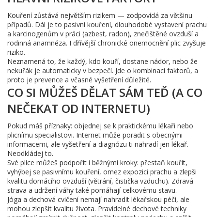
Kouření zůstává největším rizikem — zodpovídá za většinu
případů. Dál je to pasivní kouření, dlouhodobé vystavení prachu
a karcinogenům v práci (azbest, radon), znečištěné ovzduší a
rodinná anamnéza. I dřívější chronické onemocnění plic zvyšuje
riziko.
Neznamená to, že každý, kdo kouří, dostane nádor, nebo že
nekuřák je automaticky v bezpečí. Jde o kombinaci faktorů, a
proto je prevence a včasné vyšetření důležité.
CO SI MŮŽEŠ DĚLAT SÁM TEĎ (A CO
NEČEKAT OD INTERNETU)
Pokud máš příznaky: objednej se k praktickému lékaři nebo
plicnímu specialistovi. Internet může poradit s obecnými
informacemi, ale vyšetření a diagnózu ti nahradí jen lékař.
Neodkládej to.
Své plíce můžeš podpořit i běžnými kroky: přestaň kouřit,
vyhýbej se pasivnímu kouření, omez expozici prachu a zlepši
kvalitu domácího ovzduší (větrání, čistička vzduchu). Zdravá
strava a udržení váhy také pomáhají celkovému stavu.
Jóga a dechová cvičení nemají nahradit lékařskou péči, ale
mohou zlepšit kvalitu života. Pravidelné dechové techniky