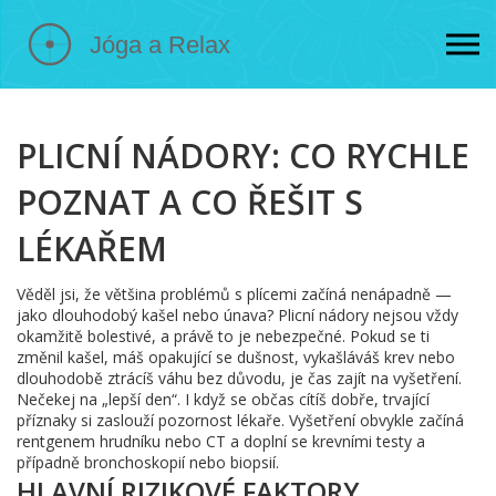
PLICNÍ NÁDORY: CO RYCHLE
POZNAT A CO ŘEŠIT S
LÉKAŘEM
Věděl jsi, že většina problémů s plícemi začíná nenápadně —
jako dlouhodobý kašel nebo únava? Plicní nádory nejsou vždy
okamžitě bolestivé, a právě to je nebezpečné. Pokud se ti
změnil kašel, máš opakující se dušnost, vykašláváš krev nebo
dlouhodobě ztrácíš váhu bez důvodu, je čas zajít na vyšetření.
Nečekej na „lepší den“. I když se občas cítíš dobře, trvající
příznaky si zaslouží pozornost lékaře. Vyšetření obvykle začíná
rentgenem hrudníku nebo CT a doplní se krevními testy a
případně bronchoskopií nebo biopsií.
HLAVNÍ RIZIKOVÉ FAKTORY