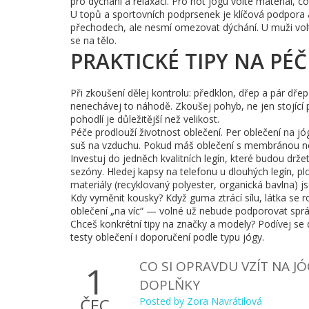
pro dýchání a relaxaci. Pro hot jógu volte materiál, c
U topů a sportovních podprsenek je klíčová podpora a
přechodech, ale nesmí omezovat dýchání. U muži volte 
se na tělo.
PRAKTICKÉ TIPY NA PÉČ
Při zkoušení dělej kontrolu: předklon, dřep a pár dřep
nenechávej to náhodě. Zkoušej pohyb, ne jen stojící p
pohodlí je důležitější než velikost.
Péče prodlouží životnost oblečení. Per oblečení na j
suš na vzduchu. Pokud máš oblečení s membránou neb
Investuj do jedněch kvalitních legín, které budou drže
sezóny. Hledej kapsy na telefonu u dlouhých legín, plo
materiály (recyklovaný polyester, organická bavlna) js
Kdy vyměnit kousky? Když guma ztrácí sílu, látka se r
oblečení „na víc“ — volné už nebude podporovat správ
Chceš konkrétní tipy na značky a modely? Podívej se 
testy oblečení i doporučení podle typu jógy.
CO SI OPRAVDU VZÍT NA J
1
DOPLŇKY
ČEC
Posted by
Zora Navrátilová