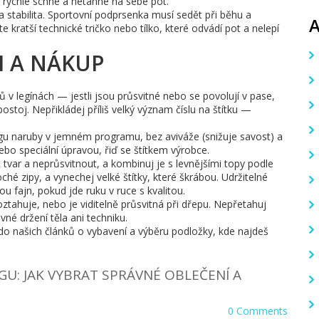
o rychle schne a netáhne na sebe pot.
 stabilita. Sportovní podprsenka musí sedět při běhu a
kratší technické tričko nebo tílko, které odvádí pot a nelepí
I A NÁKUP
ů v legínách — jestli jsou průsvitné nebo se povolují v pase,
ostoj. Nepřikládej příliš velký význam číslu na štítku —
ógu naruby v jemném programu, bez aviváže (snižuje savost) a
o speciální úpravou, řiď se štítkem výrobce.
t tvar a neprůsvitnout, a kombinuj je s levnějšími topy podle
ché zipy, a vynechej velké štítky, které škrábou. Udržitelné
ou fajn, pokud jde ruku v ruce s kvalitou.
oztahuje, nebo je viditelně průsvitná při dřepu. Nepřetahuj
né držení těla ani techniku.
do našich článků o vybavení a výběru podložky, kde najdeš
ÓGU: JAK VYBRAT SPRÁVNÉ OBLEČENÍ A
0 Comments