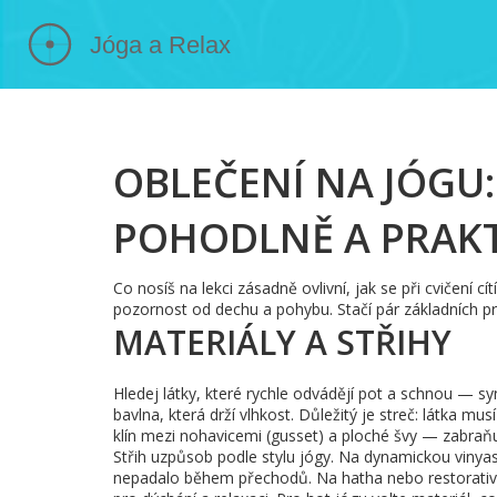
OBLEČENÍ NA JÓGU:
POHODLNĚ A PRAK
Co nosíš na lekci zásadně ovlivní, jak se při cvičení cí
pozornost od dechu a pohybu. Stačí pár základních prav
MATERIÁLY A STŘIHY
Hledej látky, které rychle odvádějí pot a schnou — s
bavlna, která drží vlhkost. Důležitý je streč: látka mu
klín mezi nohavicemi (gusset) a ploché švy — zabraňuj
Střih uzpůsob podle stylu jógy. Na dynamickou vinyas
nepadalo během přechodů. Na hatha nebo restorativní 