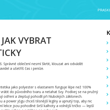
PRASKL
 JAK VYBRAT
TICKY
tíš. Správné oblečení nesmí škrtit, klouzat ani odvádět
idel a ušetříš čas i peníze.
yntetika jako polyester s elastanem funguje lépe než 100%
sí vrátit do původního tvaru a netahat švy. Podívej se na pružný
í odření a zlepšují pohodlí při hlubokých záklonech.
u a power jógu chceš těsnější legíny a upnutý top, aby nic
lekce jsou pohodlné širší kalhoty a volnější tričko — lepší