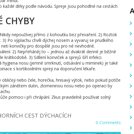
pár minut.
í do každé dírky podle návodu. Spreje jsou pohodlné na cestách
TÉ CHYBY
. Nikdy nepoužívej přímo z kohoutku bez převaření. 2) Roztok
ný. 3) Po výplachu chvíli dýchej nosem a vyvaruj se prudkého
 neti konvičky pro dospělé jsou pro ně nevhodné.
í pálení. 2) Nepřeháněj to – jednou až dvakrát denně je běžně
e krátkodobě. 3) Sdílení konviček a sprejů šíří infekci.
cká hygiena nosu (jemné smrknutí, odsávání u miminek) je také
binace s kortikoidními spreji na doporučení lékaře.
t v obličeji nebo čele, horečka, hnisavý výtok, nebo pokud potíže
onickým zánětem dutin, zlomeninou nosu nebo po operaci by
lachu.
ůže pomoci i při chrápání. Zkus pravidelně používat solný
Í HORNÍCH CEST DÝCHACÍCH
0 Comments