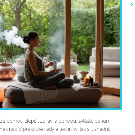
ůže pomoci zlepšit zdraví a pohodu, zvláště během
nek nabízí praktické rady a techniky, jak si usnadnit