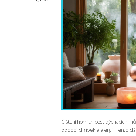
Čištění horních cest dýchacích m
období chřipek a alergií. Tento člá