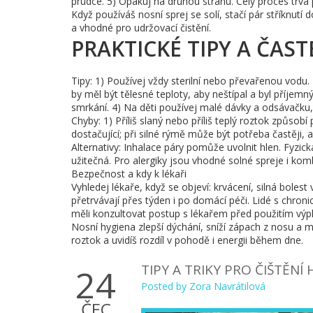
prudce. 5) Opakuj na druhou stranu. Celý proces trvá 
Když používáš nosní sprej se solí, stačí pár stříknut
a vhodné pro udržovací čistění.
PRAKTICKÉ TIPY A ČAS
Tipy: 1) Používej vždy sterilní nebo převařenou vodu
by měl být tělesné teploty, aby neštípal a byl příjem
smrkání. 4) Na děti používej malé dávky a odsávačku,
Chyby: 1) Příliš slaný nebo příliš teplý roztok způsob
dostačující; při silné rýmě může být potřeba častěji, al
Alternativy: Inhalace páry pomůže uvolnit hlen. Fyzi
užitečná. Pro alergiky jsou vhodné solné spreje i kom
Bezpečnost a kdy k lékaři
Vyhledej lékaře, když se objeví: krvácení, silná boles
přetrvávají přes týden i po domácí péči. Lidé s chr
měli konzultovat postup s lékařem před použitím výp
Nosní hygiena zlepší dýchání, sníží zápach z nosu a m
roztok a uvidíš rozdíl v pohodě i energii během dne.
TIPY A TRIKY PRO ČIŠTĚN
24
Posted by
Zora Navrátilová
ČEC