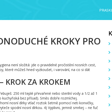
PRASKL
EDNODUCHÉ KROKY PRO
iena není složitá: jde o pravidelné pročistění nosních cest,
py, které můžeš hned vyzkoušet, i varování, na co si dát
 – KROK ZA KROKEM
buješ: 250 ml teplé převařené nebo sterilní vody a 1/2 až 1
bo kuchyňská bez přísad). Směs dobře rozmíchej.
rní nosní dírky vtlač roztok šetrně pomocí neti konvičky,
 vyteče spodní nosní dírkou. 4) Vyplivni, jemně smrkej – ne fuč