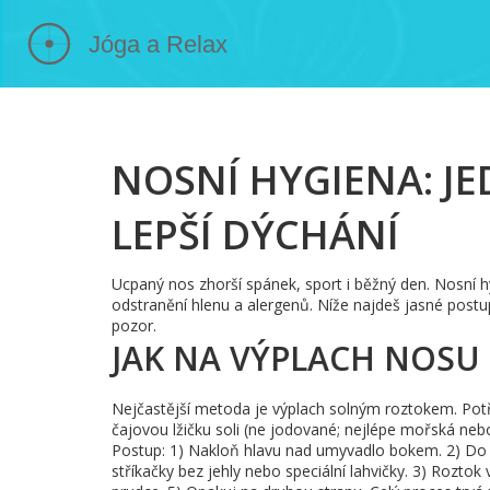
NOSNÍ HYGIENA: J
LEPŠÍ DÝCHÁNÍ
Ucpaný nos zhorší spánek, sport i běžný den. Nosní hyg
odstranění hlenu a alergenů. Níže najdeš jasné postu
pozor.
JAK NA VÝPLACH NOSU
Nejčastější metoda je výplach solným roztokem. Potře
čajovou lžičku soli (ne jodované; nejlépe mořská ne
Postup: 1) Nakloň hlavu nad umyvadlo bokem. 2) Do ho
stříkačky bez jehly nebo speciální lahvičky. 3) Roztok