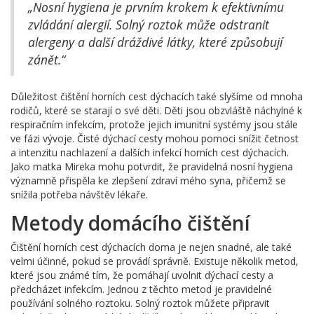
„Nosní hygiena je prvním krokem k efektivnímu
zvládání alergií. Solný roztok může odstranit
alergeny a další dráždivé látky, které způsobují
zánět.“
Důležitost čištění horních cest dýchacích také slyšíme od mnoha
rodičů, které se starají o své děti. Děti jsou obzvláště náchylné k
respiračním infekcím, protože jejich imunitní systémy jsou stále
ve fázi vývoje. Čisté dýchací cesty mohou pomoci snížit četnost
a intenzitu nachlazení a dalších infekcí horních cest dýchacích.
Jako matka Mireka mohu potvrdit, že pravidelná nosní hygiena
významně přispěla ke zlepšení zdraví mého syna, přičemž se
snížila potřeba návštěv lékaře.
Metody domácího čištění
Čištění horních cest dýchacích doma je nejen snadné, ale také
velmi účinné, pokud se provádí správně. Existuje několik metod,
které jsou známé tím, že pomáhají uvolnit dýchací cesty a
předcházet infekcím. Jednou z těchto metod je pravidelné
používání solného roztoku. Solný roztok můžete připravit