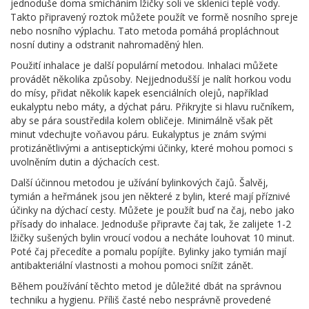
jednoduše doma smícháním lžičky soli ve sklenici teplé vody.
Takto připravený roztok můžete použít ve formě nosního spreje
nebo nosního výplachu. Tato metoda pomáhá propláchnout
nosní dutiny a odstranit nahromaděný hlen.
Použití inhalace je další populární metodou. Inhalaci můžete
provádět několika způsoby. Nejjednodušší je nalít horkou vodu
do mísy, přidat několik kapek esenciálních olejů, například
eukalyptu nebo máty, a dýchat páru. Přikryjte si hlavu ručníkem,
aby se pára soustředila kolem obličeje. Minimálně však pět
minut vdechujte voňavou páru. Eukalyptus je znám svými
protizánětlivými a antiseptickými účinky, které mohou pomoci s
uvolněním dutin a dýchacích cest.
Další účinnou metodou je užívání bylinkových čajů. Šalvěj,
tymián a heřmánek jsou jen některé z bylin, které mají příznivé
účinky na dýchací cesty. Můžete je použít buď na čaj, nebo jako
přísady do inhalace. Jednoduše připravte čaj tak, že zalijete 1-2
lžičky sušených bylin vroucí vodou a necháte louhovat 10 minut.
Poté čaj přecedíte a pomalu popíjíte. Bylinky jako tymián mají
antibakteriální vlastnosti a mohou pomoci snížit zánět.
Během používání těchto metod je důležité dbát na správnou
techniku a hygienu. Příliš časté nebo nesprávně provedené