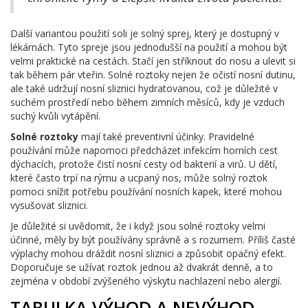
Další variantou použití soli je solný sprej, který je dostupný v
lékárnách. Tyto spreje jsou jednodušší na použití a mohou být
velmi praktické na cestách. Stačí jen stříknout do nosu a ulevit si
tak během pár vteřin. Solné roztoky nejen že očistí nosní dutinu,
ale také udržují nosní sliznici hydratovanou, což je důležité v
suchém prostředí nebo během zimních měsíců, kdy je vzduch
suchý kvůli vytápění.
Solné roztoky
mají také preventivní účinky. Pravidelné
používání může napomoci předcházet infekcím horních cest
dýchacích, protože čistí nosní cesty od bakterií a virů. U dětí,
které často trpí na rýmu a ucpaný nos, může solný roztok
pomoci snížit potřebu používání nosních kapek, které mohou
vysušovat sliznici.
Je důležité si uvědomit, že i když jsou solné roztoky velmi
účinné, měly by být používány správně a s rozumem. Příliš časté
výplachy mohou dráždit nosní sliznici a způsobit opačný efekt.
Doporučuje se užívat roztok jednou až dvakrát denně, a to
zejména v období zvýšeného výskytu nachlazení nebo alergií.
TABULKA VÝHOD A NEVÝHOD