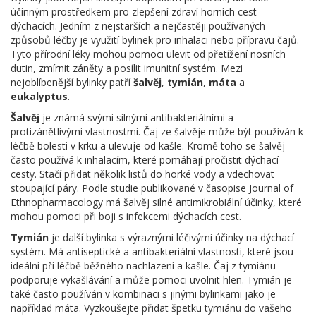
účinným prostředkem pro zlepšení zdraví horních cest
dýchacích. Jedním z nejstarších a nejčastěji používaných
způsobů léčby je využití bylinek pro inhalaci nebo přípravu čajů.
Tyto přírodní léky mohou pomoci ulevit od přetížení nosních
dutin, zmírnit záněty a posílit imunitní systém. Mezi
nejoblíbenější bylinky patří
šalvěj
,
tymián
,
máta
a
eukalyptus
.
Šalvěj
je známá svými silnými antibakteriálními a
protizánětlivými vlastnostmi. Čaj ze šalvěje může být používán k
léčbě bolesti v krku a ulevuje od kašle. Kromě toho se šalvěj
často používá k inhalacím, které pomáhají pročistit dýchací
cesty. Stačí přidat několik listů do horké vody a vdechovat
stoupající páry. Podle studie publikované v časopise Journal of
Ethnopharmacology má šalvěj silné antimikrobiální účinky, které
mohou pomoci při boji s infekcemi dýchacích cest.
Tymián
je další bylinka s výraznými léčivými účinky na dýchací
systém. Má antiseptické a antibakteriální vlastnosti, které jsou
ideální při léčbě běžného nachlazení a kašle. Čaj z tymiánu
podporuje vykašlávání a může pomoci uvolnit hlen. Tymián je
také často používán v kombinaci s jinými bylinkami jako je
například máta. Vyzkoušejte přidat špetku tymiánu do vašeho