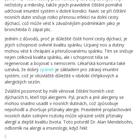
nečistoty a mikroby, takže jejich pravidelné čištění pomáhá
udržovat imunitní systém v dobré kondici. Navíc se při čištění
nosních dutin snižuje riziko přenosu infekcí na dolní cesty
dýchací, což může vést k závažnějším podmínkám jako je
bronchitida či zápal plic.
Jedním z důvodů, proč je důležité čistit horní cesty dýchací, je
jejich schopnost ovlivnit kvalitu spánku. Ucpaný nos a dutiny
mohou vést k chrápání a přerušovanému spánku. Tím se snižuje
nejen celková kvalita spánku, ale i schopnost těla se
regenerovat a bojovat s nemocemi. Lékařská komunita také
uznává, že dobrý
spánek
je základem pro zdravý imunitní
systém, což je obzvláště důležité v období chřipkových a
alergických sezón.
Zvláštní pozornost by měli věnovat čištění horních cest
dýchacích ti, kteří trpí alergiemi. Pyl, prach a jiné alergeny se
mohou snadno usadit v nosních dutinách, což způsobuje
nepohodlí a zhoršuje příznaky alergie. Pravidelné proplachování
nosních dutin solnými roztoky může výrazně snížit příznaky
alergií a zlepšit kvalitu života. Toto potvrdil Dr. Alan Mendelsohn,
odborník na alergii a imunologii, když řekl: