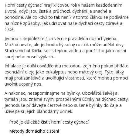
Horní cesty dýchací hrají klíčovou roli v našem každodenním
životě. Když jsou čisté a průchozí, dýchání je snadné a
pohodlné. Ale co když to tak není? V tomto článku se podíváme
na různé způsoby, jak udržovat naše dýchací cesty zdravé a
čisté.
Jednou z nejdůležitějších věcí je pravidelná nosní hygiena.
Možná nevíte, ale jednoduchý solný roztok může udělat divy.
Stačí smíchat lžičku soli s teplou vodou a použít ho jako nosní
sprej nebo nosní výplach.
Inhalace je další osvědčenou metodou, zejména pokud přidáte
esenciální oleje jako eukalyptus nebo mátový olej. Tyto látky
mají protizánětlivé a uvolňující vlastnosti, které mohou pomoci
uvolnit ucpaný nos.
A nakonec, nezapomínejme na bylinky. Obzvláště šalvěj a
tymián jsou známé svými prospěšnými účinky na dýchací cesty.
Jednoduše přidávejte čerstvé nebo sušené bylinky do čaje a
užívejte si jejich blahodárný účinek.
Proč je důležité čistit horní cesty dýchací
Metody domácího čištění