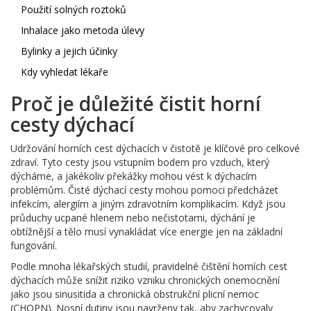
Použití solných roztoků
Inhalace jako metoda úlevy
Bylinky a jejich účinky
Kdy vyhledat lékaře
Proč je důležité čistit horní
cesty dýchací
Udržování horních cest dýchacích v čistotě je klíčové pro celkové
zdraví. Tyto cesty jsou vstupním bodem pro vzduch, který
dýcháme, a jakékoliv překážky mohou vést k dýchacím
problémům. Čisté dýchací cesty mohou pomoci předcházet
infekcím, alergiím a jiným zdravotním komplikacím. Když jsou
průduchy ucpané hlenem nebo nečistotami, dýchání je
obtížnější a tělo musí vynakládat více energie jen na základní
fungování.
Podle mnoha lékařských studií, pravidelné čištění horních cest
dýchacích může snížit riziko vzniku chronických onemocnění
jako jsou sinusitida a chronická obstrukční plicní nemoc
(CHOPN). Nosní dutiny jsou navrženy tak, aby zachycovaly