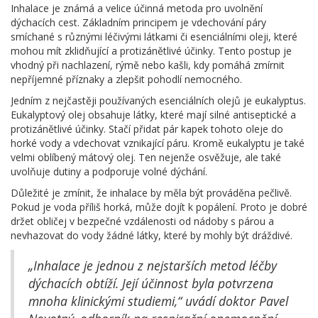
Inhalace je známá a velice účinná metoda pro uvolnění
dýchacích cest. Základním principem je vdechování páry
smíchané s různými léčivými látkami či esenciálními oleji, které
mohou mít zklidňující a protizánětlivé účinky. Tento postup je
vhodný při nachlazení, rýmě nebo kašli, kdy pomáhá zmírnit
nepříjemné příznaky a zlepšit pohodlí nemocného.
Jedním z nejčastěji používaných esenciálních olejů je eukalyptus.
Eukalyptový olej obsahuje látky, které mají silné antiseptické a
protizánětlivé účinky. Stačí přidat pár kapek tohoto oleje do
horké vody a vdechovat vznikající páru. Kromě eukalyptu je také
velmi oblíbený mátový olej. Ten nejenže osvěžuje, ale také
uvolňuje dutiny a podporuje volné dýchání.
Důležité je zmínit, že inhalace by měla být prováděna pečlivě.
Pokud je voda příliš horká, může dojít k popálení. Proto je dobré
držet obličej v bezpečné vzdálenosti od nádoby s párou a
nevhazovat do vody žádné látky, které by mohly být dráždivé.
„Inhalace je jednou z nejstarších metod léčby
dýchacích obtíží. Její účinnost byla potvrzena
mnoha klinickými studiemi,“ uvádí doktor Pavel