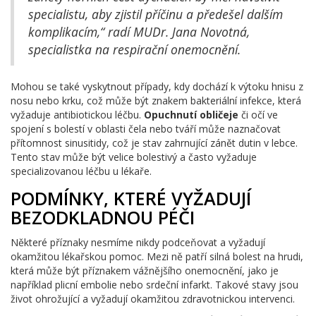
specialistu, aby zjistil příčinu a předešel dalším
komplikacím,“ radí MUDr. Jana Novotná,
specialistka na respirační onemocnění.
Mohou se také vyskytnout případy, kdy dochází k výtoku hnisu z
nosu nebo krku, což může být znakem bakteriální infekce, která
vyžaduje antibiotickou léčbu.
Opuchnutí obličeje
či očí ve
spojení s bolestí v oblasti čela nebo tváří může naznačovat
přítomnost sinusitidy, což je stav zahrnující zánět dutin v lebce.
Tento stav může být velice bolestivý a často vyžaduje
specializovanou léčbu u lékaře.
PODMÍNKY, KTERÉ VYŽADUJÍ
BEZODKLADNOU PÉČI
Některé příznaky nesmíme nikdy podceňovat a vyžadují
okamžitou lékařskou pomoc. Mezi ně patří silná bolest na hrudi,
která může být příznakem vážnějšího onemocnění, jako je
například plicní embolie nebo srdeční infarkt. Takové stavy jsou
život ohrožující a vyžadují okamžitou zdravotnickou intervenci.