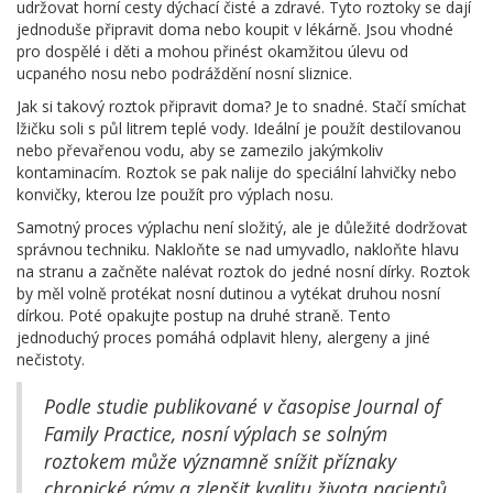
udržovat horní cesty dýchací čisté a zdravé. Tyto roztoky se dají
jednoduše připravit doma nebo koupit v lékárně. Jsou vhodné
pro dospělé i děti a mohou přinést okamžitou úlevu od
ucpaného nosu nebo podráždění nosní sliznice.
Jak si takový roztok připravit doma? Je to snadné. Stačí smíchat
lžičku soli s půl litrem teplé vody. Ideální je použít destilovanou
nebo převařenou vodu, aby se zamezilo jakýmkoliv
kontaminacím. Roztok se pak nalije do speciální lahvičky nebo
konvičky, kterou lze použít pro výplach nosu.
Samotný proces výplachu není složitý, ale je důležité dodržovat
správnou techniku. Nakloňte se nad umyvadlo, nakloňte hlavu
na stranu a začněte nalévat roztok do jedné nosní dírky. Roztok
by měl volně protékat nosní dutinou a vytékat druhou nosní
dírkou. Poté opakujte postup na druhé straně. Tento
jednoduchý proces pomáhá odplavit hleny, alergeny a jiné
nečistoty.
Podle studie publikované v časopise Journal of
Family Practice, nosní výplach se solným
roztokem může významně snížit příznaky
chronické rýmy a zlepšit kvalitu života pacientů.