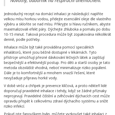
Novotný, odborník na respirační onemocnění.
Jednoduchý recept na domácí inhalaci je následující: naplňte
velkou mísu horkou vodou, přidejte esenciální oleje dle vlastního
výběru a skloňte se nad mísu. Přikryjte si hlavu ručníkem, abyste
maximalizovali efekt páry. Dýchejte zhluboka a pomalu po dobu
10-15 minut. Taková procedura může být zopakována několikrát
denně, podle potřeby.
Inhalace může být také prováděna pomocí speciálních
inhalátorů, které jsou běžně dostupné v lékárnách. Tyto
přístroje umožňují přesné dávkování léčivých látek a zajišťují
bezpečnější a efektivnější postup. Pro děti a starší osoby je tato
metoda obzvláště vhodná, neboť minimalizuje riziko popálení.
Dále je to komfortnější a mnohem snazší řešení, které
nevyžaduje přípravu horké vody.
V době viróz a chřipek je prevence klíčová, a proto někteří lidé
doporučují pravidelné inhalace i tehdy, když se žádné příznaky
neprojevují. Pravidelné čištění a zvlhčování dýchacích cest může
opravdu přispět k celkovému zdraví dýchacího systému a snížit
riziko infekcí.
Pokud jste fanouškem bylin, můžete vyzkoušet také inhalaci z