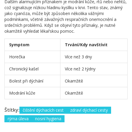
Dalším alarmujícím příznakem je modrání kůže, rtů nebo nehtů,
což signalizuje nízkou hladinu kyslíku v krvi. Tento stav, známý
jako cyanóza, může být způsoben několika vážnými
podmínkami, včetně závažných respiračních onemocnění a
srdečních problémů. Když se objeví tyto příznaky, je nutné
okamžitě vyhledat lékařskou pomoc.
Symptom
Trvání/Kdy navštívit
Horečka
Více než 3 dny
Chronický kašel
Více než 2 týdny
Bolest při dýchání
Okamžitě
Modrání kůže
Okamžitě
Štítky:
čištění dýchacích cest
zdraví dýchací cesty
rýma úleva
nosní hygiena