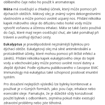
oblíbeného čaje nebo ho použít k aromaterapii.
Máta
má osvěžující a chladivý účinek, který může pomoci při
dýchacích obtížích. Mátový olej je známý svými dekongestivními
vlastnostmi a může pomoci uvolnit ucpaný nos. Přidání několika
kapek mátového oleje do difuzéru nebo horké vody může
vytvořit voňavou a účinnou inhalaci. Máta se také často používá
do čajů, které mají nejen osvěžující chuť, ale také pomáhají při
trávení a uvolňují dýchací cesty.
Eukalyptus
je pravděpodobně nejznámější bylinkou pro
dýchací obtíže. Eukalyptový olej má silné antimikrobiální a
protizánětlivé účinky, které mohou pomoci při léčbě infekcí a
zánětů. Přidání několika kapek eukalyptového oleje do teplé
vody a vdechování páry může pomoci uvolnit nosní dutiny a
zlepšit dýchání. Podle výzkumu publikovaného v časopise BMC
Immunology má eukalyptus také schopnost posilovat imunitní
systém.
Pro dosažení nejlepších výsledků lze bylinky kombinovat a
používat je v různých formách, jako jsou čaje, inhalace nebo
esenciální oleje. Pamatujte, že je důležité vždy konzultovat
použití bylinek s odborníkem, zejména pokud máte existující
zdravotní problémy nebo jste těhotná.