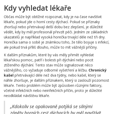
Kdy vyhledat lékaře
Občas může být obtížné rozpoznat, kdy je na čase navštívit
lékaře, pokud jde o horní cesty dýchací. Pokud se příznaky
zhoršují nebo přetrvávají delší dobu bez zlepšení, je důležité
vědět, kdy by měl profesionál převzít péči. Jedním ze základních
ukazatelů je například vysoká horečka trvající déle než tři dny.
Horečka sama o sobě je známkou toho, že tělo bojuje s infekcí,
ale pokud trvá příliš dlouho, může to mít vážnější příčiny.
K dalším příznakům, které by vás měly přimět vyhledat
lékařskou pomoc, patří i bolesti při dýchání nebo pocit
ztíženého dýchání. Tento stav může signalizovat něco
vážnějšího, co vyžaduje odborné vyšetření a léčbu.
Chronický
kašel
přetrvávající déle než dva týdny, nebo kašel, který se
náhle zhoršuje, je dalším příznakem, který si zaslouží pozornost
lékaře. Tento problém může být způsoben různými faktory,
včetně infekčních nebo neinfekčních příčin, proto je důležité
neodkládat návštěvu lékaře.
„Kdokoliv se opakovaně potýká se silnými
záněty horních cest dýchacích by měl navštívit