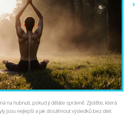
nná na hubnutí, pokud ji děláte správně. Zjistěte, která
styly jsou nejlepší a jak dosáhnout výsledků bez diet.