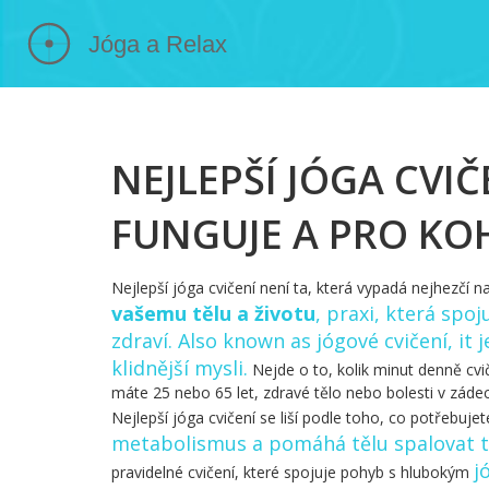
NEJLEPŠÍ JÓGA CVI
FUNGUJE A PRO KO
Nejlepší jóga cvičení není ta, která vypadá nejhezčí n
vašemu tělu a životu
,
praxi, která spoj
zdraví
. Also known as
jógové cvičení
, it
klidnější mysli.
Nejde o to, kolik minut denně cvičí
máte 25 nebo 65 let, zdravé tělo nebo bolesti v zádec
Nejlepší jóga cvičení se liší podle toho, co potřebuje
metabolismus a pomáhá tělu spalovat 
j
pravidelné cvičení, které spojuje pohyb s hlubokým