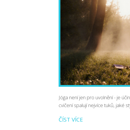
Jóga není jen pro uvolnění - je úči
cvičení spalují nejvíce tuků, jaké 
ČÍST VÍCE