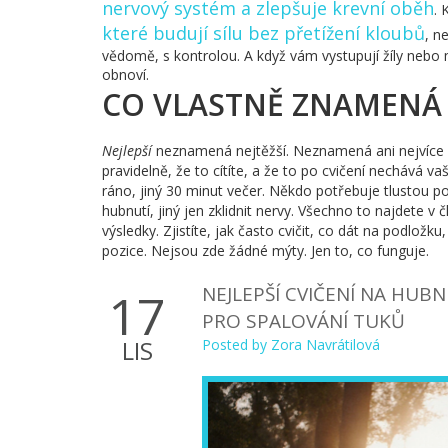
nervový systém a zlepšuje krevní oběh
. 
které budují sílu bez přetížení kloubů
, n
vědomě, s kontrolou. A když vám vystupují žíly nebo má
obnoví.
CO VLASTNĚ ZNAMENÁ „
Nejlepší
neznamená nejtěžší. Neznamená ani nejvíce
pravidelně, že to cítíte, a že to po cvičení nechává v
ráno, jiný 30 minut večer. Někdo potřebuje tlustou p
hubnutí, jiný jen zklidnit nervy. Všechno to najdete v č
výsledky. Zjistíte, jak často cvičit, co dát na podložku
pozice. Nejsou zde žádné mýty. Jen to, co funguje.
NEJLEPŠÍ CVIČENÍ NA HUBN
17
PRO SPALOVÁNÍ TUKŮ
LIS
Posted by
Zora Navrátilová