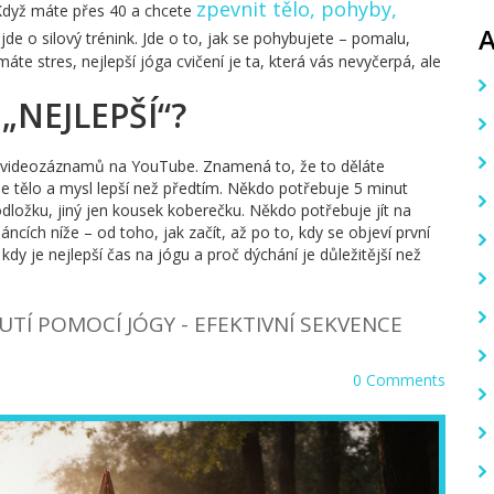
zpevnit tělo
,
pohyby,
Když máte přes 40 a chcete
ejde o silový trénink. Jde o to, jak se pohybujete – pomalu,
te stres, nejlepší jóga cvičení je ta, která vás nevyčerpá, ale
NEJLEPŠÍ“?
 videozáznamů na YouTube. Znamená to, že to děláte
aše tělo a mysl lepší než předtím. Někdo potřebuje 5 minut
odložku, jiný jen kousek koberečku. Někdo potřebuje jít na
láncích níže – od toho, jak začít, až po to, kdy se objeví první
, kdy je nejlepší čas na jógu a proč dýchání je důležitější než
UTÍ POMOCÍ JÓGY - EFEKTIVNÍ SEKVENCE
0 Comments