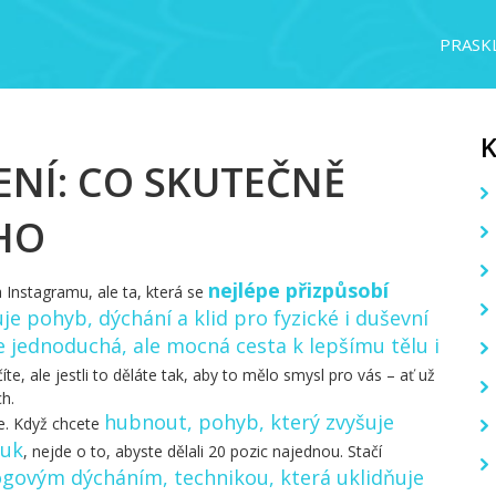
PRASKL
ČENÍ: CO SKUTEČNĚ
HO
nejlépe přizpůsobí
a Instagramu, ale ta, která se
uje pohyb, dýchání a klid pro fyzické i duševní
 je jednoduchá, ale mocná cesta k lepšímu tělu i
te, ale jestli to děláte tak, aby to mělo smysl pro vás – ať už
h.
hubnout
,
pohyb, který zvyšuje
te. Když chcete
tuk
, nejde o to, abyste dělali 20 pozic najednou. Stačí
ógovým dýcháním
,
technikou, která uklidňuje