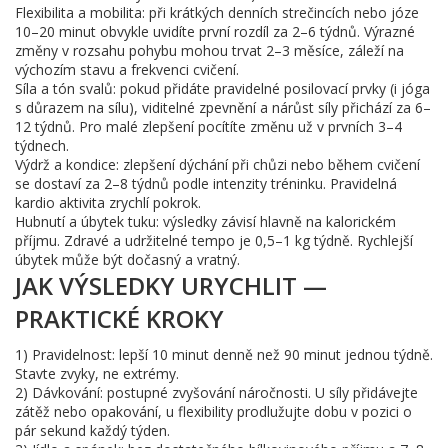
Flexibilita a mobilita: při krátkých denních strečincích nebo józe
10–20 minut obvykle uvidíte první rozdíl za 2–6 týdnů. Výrazné
změny v rozsahu pohybu mohou trvat 2–3 měsíce, záleží na
výchozím stavu a frekvenci cvičení.
Síla a tón svalů: pokud přidáte pravidelné posilovací prvky (i jóga
s důrazem na sílu), viditelné zpevnění a nárůst síly přichází za 6–
12 týdnů. Pro malé zlepšení pocítíte změnu už v prvních 3–4
týdnech.
Výdrž a kondice: zlepšení dýchání při chůzi nebo během cvičení
se dostaví za 2–8 týdnů podle intenzity tréninku. Pravidelná
kardio aktivita zrychlí pokrok.
Hubnutí a úbytek tuku: výsledky závisí hlavně na kalorickém
příjmu. Zdravé a udržitelné tempo je 0,5–1 kg týdně. Rychlejší
úbytek může být dočasný a vratný.
JAK VÝSLEDKY URYCHLIT —
PRAKTICKÉ KROKY
1) Pravidelnost: lepší 10 minut denně než 90 minut jednou týdně.
Stavte zvyky, ne extrémy.
2) Dávkování: postupné zvyšování náročnosti. U síly přidávejte
zátěž nebo opakování, u flexibility prodlužujte dobu v pozici o
pár sekund každý týden.