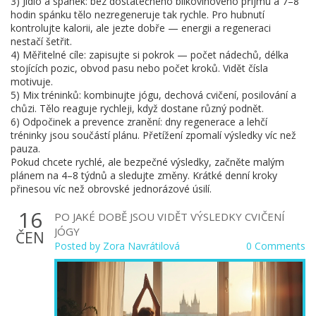
3) Jídlo a spánek: bez dostatečného bílkovinového příjmu a 7–8
hodin spánku tělo nezregeneruje tak rychle. Pro hubnutí
kontrolujte kalorii, ale jezte dobře — energii a regeneraci
nestačí šetřit.
4) Měřitelné cíle: zapisujte si pokrok — počet nádechů, délka
stojících pozic, obvod pasu nebo počet kroků. Vidět čísla
motivuje.
5) Mix tréninků: kombinujte jógu, dechová cvičení, posilování a
chůzi. Tělo reaguje rychleji, když dostane různý podnět.
6) Odpočinek a prevence zranění: dny regenerace a lehčí
tréninky jsou součástí plánu. Přetížení zpomalí výsledky víc než
pauza.
Pokud chcete rychlé, ale bezpečné výsledky, začněte malým
plánem na 4–8 týdnů a sledujte změny. Krátké denní kroky
přinesou víc než obrovské jednorázové úsilí.
16
PO JAKÉ DOBĚ JSOU VIDĚT VÝSLEDKY CVIČENÍ
JÓGY
ČEN
Posted by
Zora Navrátilová
0 Comments