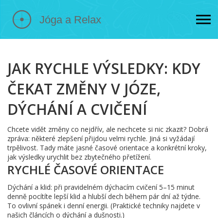
JAK RYCHLE VÝSLEDKY: KDY
ČEKAT ZMĚNY V JÓZE,
DÝCHÁNÍ A CVIČENÍ
Chcete vidět změny co nejdřív, ale nechcete si nic zkazit? Dobrá
zpráva: některé zlepšení přijdou velmi rychle. Jiná si vyžádají
trpělivost. Tady máte jasné časové orientace a konkrétní kroky,
jak výsledky urychlit bez zbytečného přetížení.
RYCHLÉ ČASOVÉ ORIENTACE
Dýchání a klid: při pravidelném dýchacím cvičení 5–15 minut
denně pocítíte lepší klid a hlubší dech během pár dní až týdne.
To ovlivní spánek i denní energii. (Praktické techniky najdete v
našich článcích o dýchání a dušnosti.)