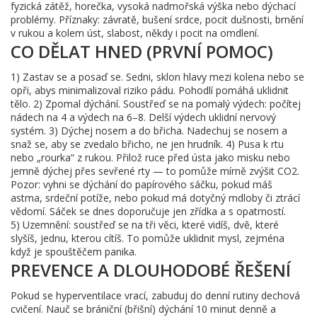
fyzická zátěž, horečka, vysoká nadmořská výška nebo dýchací
problémy. Příznaky: závratě, bušení srdce, pocit dušnosti, brnění
v rukou a kolem úst, slabost, někdy i pocit na omdlení.
CO DĚLAT HNED (PRVNÍ POMOC)
1) Zastav se a posaď se. Sedni, sklon hlavy mezi kolena nebo se
opři, abys minimalizoval riziko pádu. Pohodlí pomáhá uklidnit
tělo. 2) Zpomal dýchání. Soustřeď se na pomalý výdech: počítej
nádech na 4 a výdech na 6–8. Delší výdech uklidní nervový
systém. 3) Dýchej nosem a do břicha. Nadechuj se nosem a
snaž se, aby se zvedalo břicho, ne jen hrudník. 4) Pusa k rtu
nebo „rourka“ z rukou. Přilož ruce před ústa jako misku nebo
jemně dýchej přes sevřené rty — to pomůže mírně zvýšit CO2.
Pozor: vyhni se dýchání do papírového sáčku, pokud máš
astma, srdeční potíže, nebo pokud má dotyčný mdloby či ztrácí
vědomí. Sáček se dnes doporučuje jen zřídka a s opatrností.
5) Uzemnění: soustřeď se na tři věci, které vidíš, dvě, které
slyšíš, jednu, kterou cítíš. To pomůže uklidnit mysl, zejména
když je spouštěčem panika.
PREVENCE A DLOUHODOBÉ ŘEŠENÍ
Pokud se hyperventilace vrací, zabuduj do denní rutiny dechová
cvičení. Nauč se brániční (břišní) dýchání 10 minut denně a