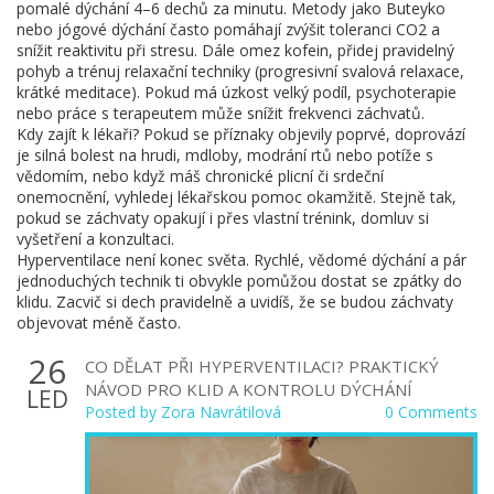
pomalé dýchání 4–6 dechů za minutu. Metody jako Buteyko
nebo jógové dýchání často pomáhají zvýšit toleranci CO2 a
snížit reaktivitu při stresu. Dále omez kofein, přidej pravidelný
pohyb a trénuj relaxační techniky (progresivní svalová relaxace,
krátké meditace). Pokud má úzkost velký podíl, psychoterapie
nebo práce s terapeutem může snížit frekvenci záchvatů.
Kdy zajít k lékaři? Pokud se příznaky objevily poprvé, doprovází
je silná bolest na hrudi, mdloby, modrání rtů nebo potíže s
vědomím, nebo když máš chronické plicní či srdeční
onemocnění, vyhledej lékařskou pomoc okamžitě. Stejně tak,
pokud se záchvaty opakují i přes vlastní trénink, domluv si
vyšetření a konzultaci.
Hyperventilace není konec světa. Rychlé, vědomé dýchání a pár
jednoduchých technik ti obvykle pomůžou dostat se zpátky do
klidu. Zacvič si dech pravidelně a uvidíš, že se budou záchvaty
objevovat méně často.
26
CO DĚLAT PŘI HYPERVENTILACI? PRAKTICKÝ
NÁVOD PRO KLID A KONTROLU DÝCHÁNÍ
LED
Posted by
Zora Navrátilová
0 Comments