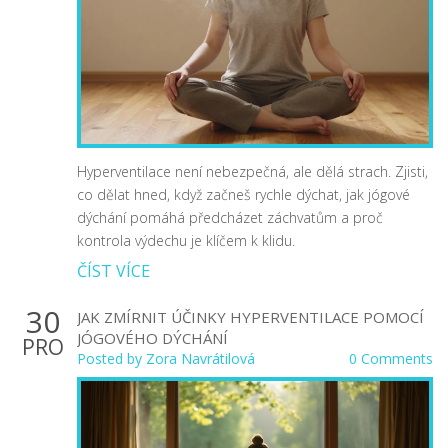
Hyperventilace není nebezpečná, ale dělá strach. Zjisti,
co dělat hned, když začneš rychle dýchat, jak jógové
dýchání pomáhá předcházet záchvatům a proč
kontrola výdechu je klíčem k klidu.
ČÍST VÍCE
30
JAK ZMÍRNIT ÚČINKY HYPERVENTILACE POMOCÍ
JÓGOVÉHO DÝCHÁNÍ
PRO
Posted by
Zora Navrátilová
0 Comments