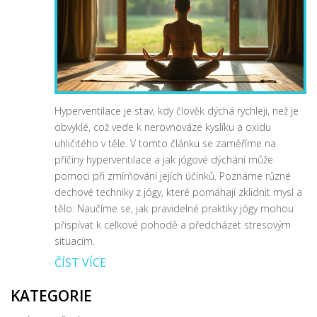
Hyperventilace je stav, kdy člověk dýchá rychleji, než je
obvyklé, což vede k nerovnováze kyslíku a oxidu
uhličitého v těle. V tomto článku se zaměříme na
příčiny hyperventilace a jak jógové dýchání může
pomoci při zmírňování jejích účinků. Poznáme různé
dechové techniky z jógy, které pomáhají zklidnit mysl a
tělo. Naučíme se, jak pravidelné praktiky jógy mohou
přispívat k celkové pohodě a předcházet stresovým
situacím.
ČÍST VÍCE
KATEGORIE