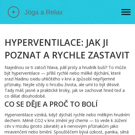
HYPERVENTILACE: JAK JI
POZNAT A RYCHLE ZASTAVIT
Najednou se ti zatočí hlava, pálí prsty a hrudník buší? To může
být hyperventilace — příliš rychlé nebo mělké dýchání, které
srazí hladinu oxidu uhličitého v krvi a způsobí nepříjemné
příznaky. Nejde vždy o hrozbu života, ale umí to být děsivé.
Tady máš jasné a praktické kroky, jak se zachovat hned teď a
co dělat dlouhodobě.
CO SE DĚJE A PROČ TO BOLÍ
Hyperventilace vzniká, když dýcháš rychle nebo mělkým hrudním
dechem. Méně CO2 v krvi změní její chemii — to vede k zúžení
cév v mozku (proto závratě) a k nervovým příznakům jako
mravenčení nebo brnění. Spouštěčem bývá úzkost, panika, silná